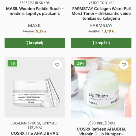
ŠEPEČIAI IR ŠUKOS
VEIDO TONIKAI
MASIL Wooden Paddle Brush –
FARMSTAY Collagen Water Full
medinis šepetys plaukams
Moist Toner – drėkinantis veido
tonikas su kolagenu
MASIL
FARMSTAY
9,39
€
13,19
€
14,89
€
17,99
€
Į krepšelį
Į krepšelį
-7%
-28%
LOKALIAM SPUOGŲ GYDYMUI
,
LŪPŲ PRIEŽIŪRAI
SERUMAI
COSRX Refresh AHA/BHA
COSRX The AHA 2 BHA 2
Vitamin C Lip Plumper –