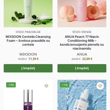
VEIDO PRAUSIKLIAI
VEIDO KREMAI
MIXSOON Centella Cleansing
ANUA Peach 77 Niacin
Foam – švelnus prausiklis su
Conditioning Milk –
centele
kondicionuojantis pienelis su
niacinamidu
MIXSOON
ANUA
11,39
€
22,69
€
15,89
€
24,69
€
Į krepšelį
Į krepšelį
-19%
-15%