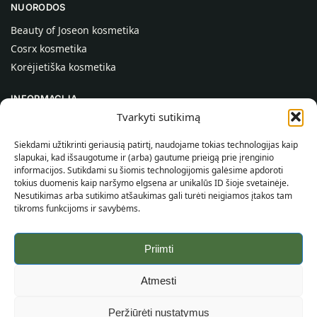
NUORODOS
Beauty of Joseon kosmetika
Cosrx kosmetika
Korėjietiška kosmetika
INFORMACIJA
Tvarkyti sutikimą
Apie mus
Kontaktai
Siekdami užtikrinti geriausią patirtį, naudojame tokias technologijas kaip
slapukai, kad išsaugotume ir (arba) gautume prieigą prie įrenginio
Pagalba
informacijos. Sutikdami su šiomis technologijomis galėsime apdoroti
tokius duomenis kaip naršymo elgsena ar unikalūs ID šioje svetainėje.
INFORMACIJA PIRKĖJUI
Nesutikimas arba sutikimo atšaukimas gali turėti neigiamos įtakos tam
tikroms funkcijoms ir savybėms.
Pristatymo sąlygos
Taisyklės ir sąlygos
Priimti
Privatumo politika
Svetainės žemėlapis
Atmesti
©
2026
SincereSkin.lt
Visos teisės saugomos.
Peržiūrėti nustatymus