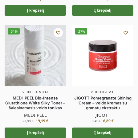
Į krepšelį
Į krepšelį
-31%
-27%
VEIDO TONIKAI
VEIDO KREMAI
MEDI-PEEL Bio-Intense
JIGOTT Pomegranate Shining
Glutathione White Silky Toner –
Cream – veido kremas su
šviesinamasis veido tonikas
granatų ekstraktu
MEDI PEEL
JIGOTT
19,19
€
6,89
€
27,99
€
9,49
€
Į krepšelį
Į krepšelį