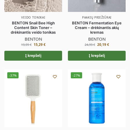
VEIDO TONIKAI
PAAKIŲ PRIEŽIŪRAI
BENTON Snail Bee High
BENTON Fermentation Eye
Content Skin Toner –
Cream – drėkinantis akių
drėkinantis veido tonikas
kremas
BENTON
BENTON
15,29
€
20,19
€
19,99
€
24,99
€
Į krepšelį
Į krepšelį
-37%
-27%