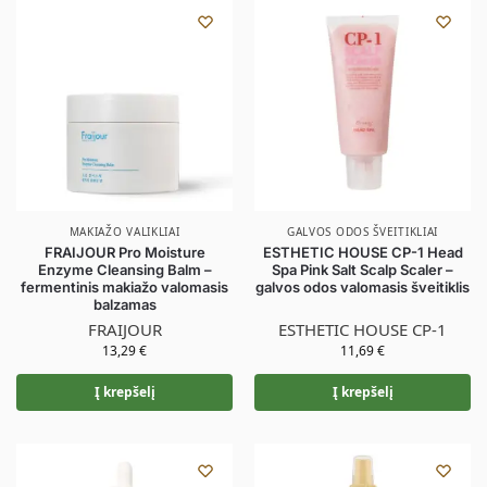
MAKIAŽO VALIKLIAI
GALVOS ODOS ŠVEITIKLIAI
FRAIJOUR Pro Moisture
ESTHETIC HOUSE CP-1 Head
Enzyme Cleansing Balm –
Spa Pink Salt Scalp Scaler –
fermentinis makiažo valomasis
galvos odos valomasis šveitiklis
balzamas
FRAIJOUR
ESTHETIC HOUSE CP-1
13,29
€
11,69
€
Į krepšelį
Į krepšelį