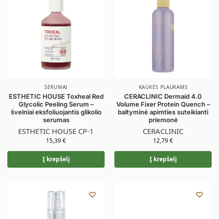
SERUMAI
KAUKĖS PLAUKAMS
ESTHETIC HOUSE Toxheal Red
CERACLINIC Dermaid 4.0
Glycolic Peeling Serum –
Volume Fixer Protein Quench –
švelniai eksfoliuojantis glikolio
baltyminė apimties suteikianti
serumas
priemonė
ESTHETIC HOUSE CP-1
CERACLINIC
15,39
€
12,79
€
Į krepšelį
Į krepšelį