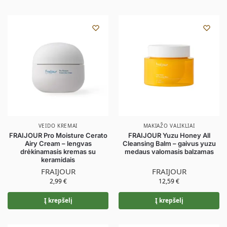
VEIDO KREMAI
MAKIAŽO VALIKLIAI
FRAIJOUR Pro Moisture Cerato
FRAIJOUR Yuzu Honey All
Airy Cream – lengvas
Cleansing Balm – gaivus yuzu
drėkinamasis kremas su
medaus valomasis balzamas
keramidais
FRAIJOUR
FRAIJOUR
2,99
€
12,59
€
Į krepšelį
Į krepšelį