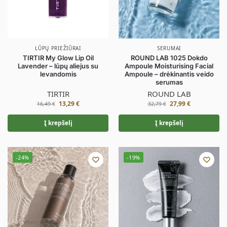
LŪPŲ PRIEŽIŪRAI
SERUMAI
TIRTIR My Glow Lip Oil
ROUND LAB 1025 Dokdo
Lavender – lūpų aliejus su
Ampoule Moisturising Facial
levandomis
Ampoule – drėkinantis veido
serumas
TIRTIR
ROUND LAB
13,29
€
27,99
€
16,49
€
32,79
€
Į krepšelį
Į krepšelį
-24%
-19%