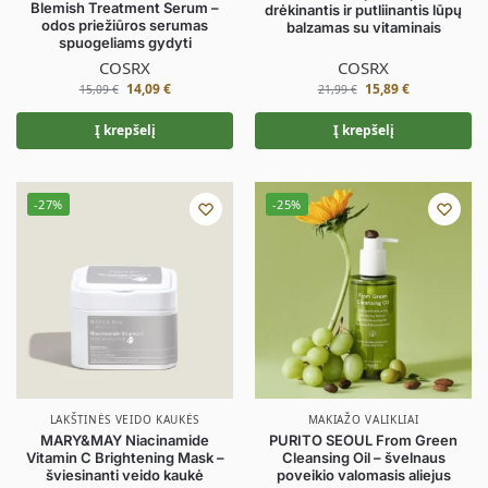
Blemish Treatment Serum –
drėkinantis ir putliinantis lūpų
odos priežiūros serumas
balzamas su vitaminais
spuogeliams gydyti
COSRX
COSRX
14,09
€
15,89
€
15,09
€
21,99
€
Į krepšelį
Į krepšelį
-27%
-25%
LAKŠTINĖS VEIDO KAUKĖS
MAKIAŽO VALIKLIAI
MARY&MAY Niacinamide
PURITO SEOUL From Green
Vitamin C Brightening Mask –
Cleansing Oil – švelnaus
šviesinanti veido kaukė
poveikio valomasis aliejus