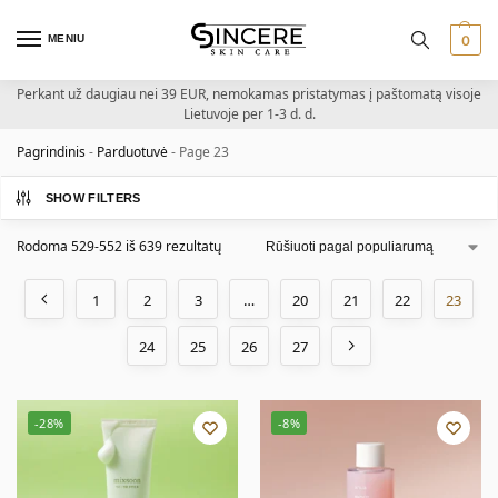
MENIU
0
Perkant už daugiau nei 39 EUR, nemokamas pristatymas į paštomatą visoje
Lietuvoje per 1-3 d. d.
Pagrindinis
-
Parduotuvė
-
Page 23
SHOW FILTERS
Rodoma 529-552 iš 639 rezultatų
1
2
3
…
20
21
22
23
24
25
26
27
-28%
-8%