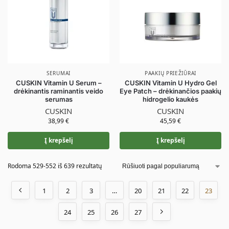
SERUMAI
PAAKIŲ PRIEŽIŪRAI
CUSKIN Vitamin U Serum –
CUSKIN Vitamin U Hydro Gel
drėkinantis raminantis veido
Eye Patch – drėkinančios paakių
serumas
hidrogelio kaukės
CUSKIN
CUSKIN
38,99
€
45,59
€
Į krepšelį
Į krepšelį
Rodoma 529-552 iš 639 rezultatų
1
2
3
…
20
21
22
23
24
25
26
27