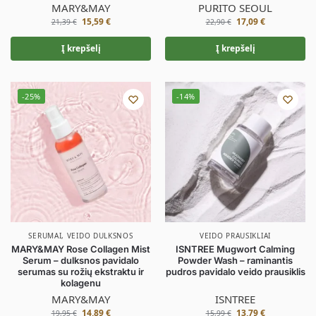
MARY&MAY
PURITO SEOUL
15,59
€
17,09
€
21,39
€
22,90
€
Į krepšelį
Į krepšelį
-25%
-14%
SERUMAI
,
VEIDO DULKSNOS
VEIDO PRAUSIKLIAI
MARY&MAY Rose Collagen Mist
ISNTREE Mugwort Calming
Serum – dulksnos pavidalo
Powder Wash – raminantis
serumas su rožių ekstraktu ir
pudros pavidalo veido prausiklis
kolagenu
MARY&MAY
ISNTREE
14,89
€
13,79
€
19,95
€
15,99
€