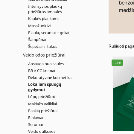
benzoi
Intensyvios plaukų
medži
priežiūros ampulės
Kaukės plaukams
Masažuokliai
Plaukų serumai ir geliai
Šampūnai
Šepečiai ir šukos
Veido odos priežiūrai
-24%
Apsauga nuo saulės
BB ir CC kremai
Dekoratyvinė kosmetika
Lokaliam spuogų
gydymui
Lūpų priežiūrai
Makiažo valikliai
Paakių priežiūrai
Rinkiniai
Serumai
Veido dulksnos