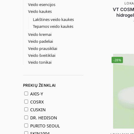
LOKA
Veido esencijos
VT COSME
Veido kaukės
hidroge
Lakštinės veido kaukės
Tepamos veido kaukės
Veido kremai
Veido padeliai
Veido prausikliai
Veido šveitikliai
-28%
Veido tonikai
PREKIŲ ŽENKLAI
AXIS-Y
COSRX
CUSKIN
DR. HEDISON
PURITO SEOUL
SKIN1004