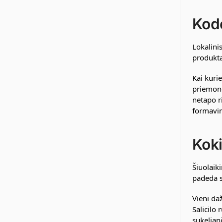
Kodė
Lokalini
produktai
Kai kuri
priemonė
netapo r
formavim
Koki
Šiuolaik
padeda s
Vieni da
Salicilo 
sukelian