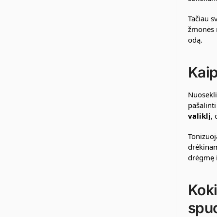
Tačiau s
žmonės r
odą.
Kaip
Nuosekli
pašalint
valiklį
,
Tonizuoj
drėkinam
drėgmę i
Koki
spu