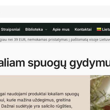
Straipsniai
Biblioteka
Apie mus
Kontaktai
Liet
giau nei 39 EUR, nemokamas pristatymas į paštomatą visoje Lietuvoj
aliam spuogų gydymu
ngai naudojami produktai lokaliam spuogų
i, kurie mažina uždegimus, greitina
. Dažnai sudėtyje yra salicilo rūgšties,