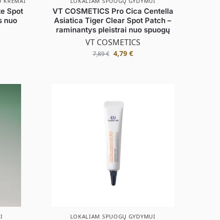
O KREMAI
LOKALIAM SPUOGŲ GYDYMUI
te Spot
VT COSMETICS Pro Cica Centella
s nuo
Asiatica Tiger Clear Spot Patch –
raminantys pleistrai nuo spuogų
VT COSMETICS
4,79
€
7,89
€
I
LOKALIAM SPUOGŲ GYDYMUI