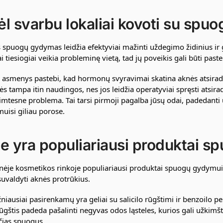
l svarbu lokaliai kovoti su spuo
s spuogų gydymas leidžia efektyviai mažinti uždegimo židinius ir
 tiesiogiai veikia probleminę vietą, tad jų poveikis gali būti past
e asmenys pastebi, kad hormonų svyravimai skatina aknės atsiradi
s tampa itin naudingos, nes jos leidžia operatyviai spręsti atsira
imtesne problema. Tai tarsi pirmoji pagalba jūsų odai, padedanti u
uisi giliau porose.
e yra populiariausi produktai 
inėje kosmetikos rinkoje populiariausi produktai spuogų gydymui 
uvaldyti aknės protrūkius.
žniausiai pasirenkamų yra geliai su salicilo rūgštimi ir benzoilo p
rūgštis padeda pašalinti negyvas odos ląsteles, kurios gali užkimš
čias spuogus.