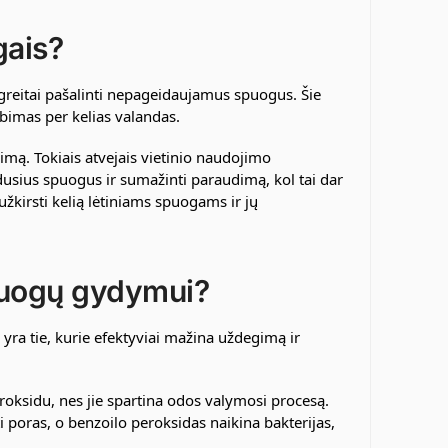
gais?
 greitai pašalinti nepageidaujamus spuogus. Šie
ebimas per kelias valandas.
mą. Tokiais atvejais vietinio naudojimo
dusius spuogus ir sumažinti paraudimą, kol tai dar
žkirsti kelią lėtiniams spuogams ir jų
spuogų gydymui?
yra tie, kurie efektyviai mažina uždegimą ir
eroksidu, nes jie spartina odos valymosi procesą.
ti poras, o benzoilo peroksidas naikina bakterijas,