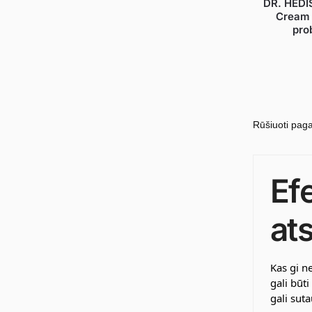
DR. HEDI
Cream 
pro
Ef
at
Kas gi n
gali būt
gali sut