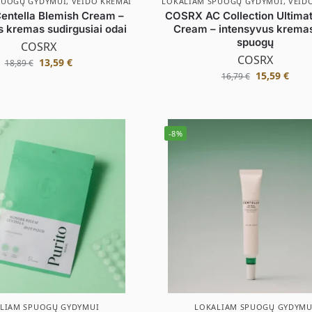
PUOGŲ GYDYMUI
,
VEIDO KREMAI
LOKALIAM SPUOGŲ GYDYMUI
,
VEID
ntella Blemish Cream –
COSRX AC Collection Ultima
s kremas sudirgusiai odai
Cream – intensyvus krema
spuogų
COSRX
COSRX
13,59
€
18,89
€
15,59
€
16,79
€
-8%
LIAM SPUOGŲ GYDYMUI
LOKALIAM SPUOGŲ GYDYMU