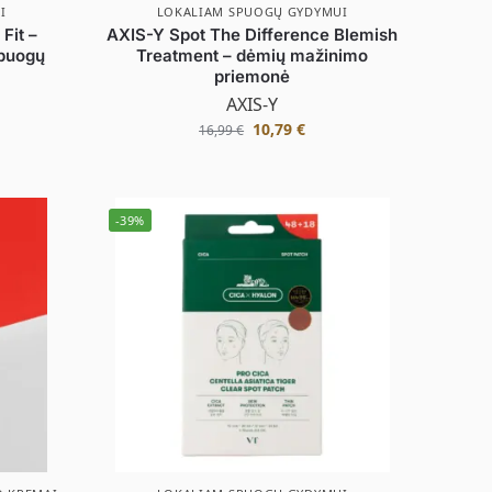
I
LOKALIAM SPUOGŲ GYDYMUI
Fit –
AXIS-Y Spot The Difference Blemish
spuogų
Treatment – dėmių mažinimo
priemonė
AXIS-Y
10,79
€
16,99
€
-39%