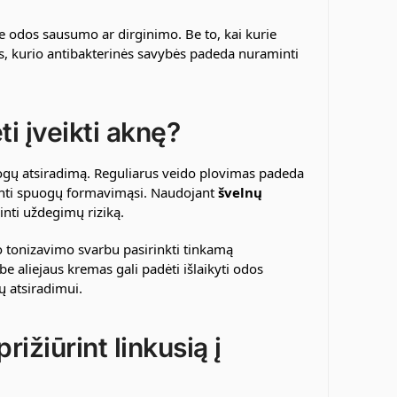
te odos sausumo ar dirginimo. Be to, kai kurie
s, kurio antibakterinės savybės padeda nuraminti
ti įveikti aknę?
uogų atsiradimą. Reguliarus veido plovimas padeda
atinti spuogų formavimąsi. Naudojant
švelnų
inti uždegimų riziką.
o tonizavimo svarbu pasirinkti tinkamą
e aliejaus kremas gali padėti išlaikyti odos
 atsiradimui.
ižiūrint linkusią į