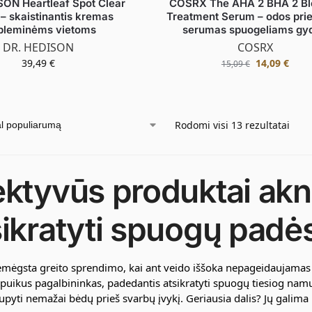
SON Heartleaf Spot Clear
COSRX The AHA 2 BHA 2 Bl
– skaistinantis kremas
Treatment Serum – odos prie
bleminėms vietoms
serumas spuogeliams gyd
DR. HEDISON
COSRX
39,49
€
14,09
€
15,09
€
Rodomi visi 13 rezultatai
ektyvūs produktai ak
sikratyti spuogų padė
emėgsta greito sprendimo, kai ant veido iššoka nepageidaujamas
i puikus pagalbininkas, padedantis atsikratyti spuogų tiesiog namu
aupyti nemažai bėdų prieš svarbų įvykį. Geriausia dalis? Jų galim