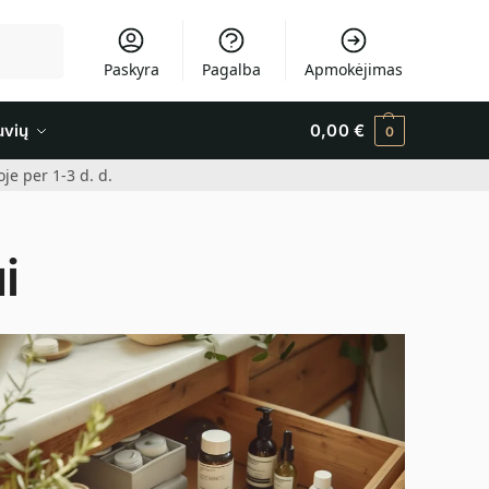
Ieškoti
Paskyra
Pagalba
Apmokėjimas
uvių
0,00
€
0
e per 1-3 d. d.
i