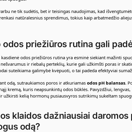
varbu ne tik sudėtis, bet ir teisingas naudojimas, kad išvengtumė
enkasi natūralesnius sprendimus, tokius kaip arbatmedžio alieju
 odos priežiūros rutina gali padė
 kasdienė odos priežiūros rutina yra esminė siekiant mažinti sp
i nešvarumus ir riebalų perteklių, kurie gali užkimšti poras ir sk
 odai suteikiama galimybė kvėpuoti, o tai padeda efektyviai sumaž
ant odą, sutraukiamos poros ir atkuriamas
odos pH balansas
. P
ąjį kremą, kuris neapsunkintų odos būklės. Pavyzdžiui, lengvas, b
r užkirsti kelią hormonų pusiausvyros sutrikimų sukeltam spuogų
os klaidos dažniausiai daromos pr
ogus odą?