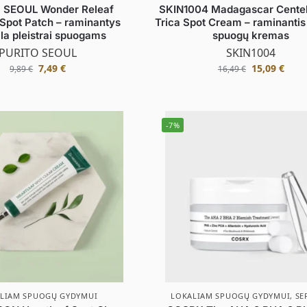
 SEOUL Wonder Releaf
SKIN1004 Madagascar Centel
 Spot Patch – raminantys
Trica Spot Cream – raminantis 
la pleistrai spuogams
spuogų kremas
PURITO SEOUL
SKIN1004
7,49
€
15,09
€
9,89
€
16,49
€
-7%
LIAM SPUOGŲ GYDYMUI
LOKALIAM SPUOGŲ GYDYMUI
,
SE