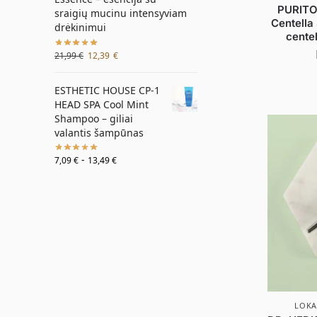
PURITO
sraigių mucinu intensyviam
Centella
drėkinimui
centel
21,99
€
12,39
€
ESTHETIC HOUSE CP-1
HEAD SPA Cool Mint
Shampoo – giliai
valantis šampūnas
-
7,09
€
13,49
€
LOKA