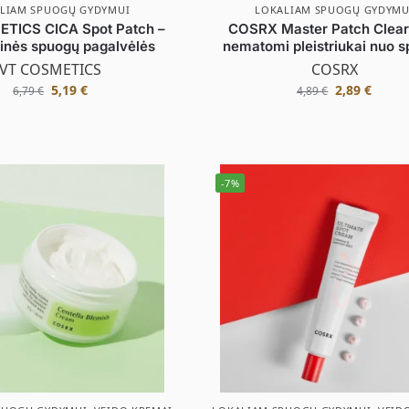
LIAM SPUOGŲ GYDYMUI
LOKALIAM SPUOGŲ GYDYMU
TICS CICA Spot Patch –
COSRX Master Patch Clear 
linės spuogų pagalvėlės
nematomi pleistriukai nuo 
VT COSMETICS
COSRX
5,19
€
2,89
€
6,79
€
4,89
€
-7%