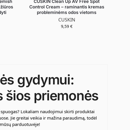
emish
CUSKIN Clean Up AV Free Spot
žiūros
Control Cream – raminantis kremas
yti
probleminėms odos vietoms
CUSKIN
9,59
€
nės gydymui:
s šios priemonės
 spuogas? Lokaliam naudojimui skirti produktai
ose. Jie greitai veikia ir mažina paraudimą, todėl
a mūsų parduotuvėje!