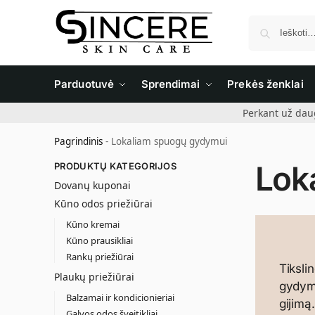
Parduotuvė
Sprendimai
Prekės ženklai
Perkant už dau
Pagrindinis
-
Lokaliam spuogų gydymui
Lok
PRODUKTŲ KATEGORIJOS
Dovanų kuponai
Kūno odos priežiūrai
Kūno kremai
Kūno prausikliai
Rankų priežiūrai
Tiksli
Plaukų priežiūrai
gydymu
Balzamai ir kondicionieriai
gijimą
Galvos odos šveitikliai