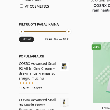
LOKALIAM S
COSRX Ce
VT COSMETICS
raminanti
FILTRUOTI PAGAL KAINĄ
Kaina:
0 €
—
40 €
Filtruoti
-24%
POPULIARIAUSI
COSRX Advanced Snail
92 All In One Cream –
drėkinantis kremas su
sraigių mucinu
-
12,59
€
14,09
€
COSRX Advanced Snail
96 Mucin Power
LOKA
Essence – esencija su