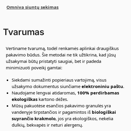
Omniva siuntų sekimas
Tvarumas
Vertiname tvarumą, todėl renkamės aplinkai draugiškus
pakavimo būdus. Šie metodai ne tik užtikrina, kad jūsų
užsakymai būtų pristatyti saugiai, bet ir padeda
minimizuoti poveikį gamtai:
Siekdami sumažinti popieriaus vartojimą, visus
užsakymo dokumentus siunčiame
elektroniniu paštu
.
Naudojame lengvai atidaromas,
100% perdirbamas
ekologiškas
kartono dėžes.
Mūsų pakuotėse esančios pakavimo granulės yra
vandenyje tirpstančios ir pagamintos iš
biologiškai
suyrančio krakmolo
, jos yra ekologiškos, nekelia
dulkių, bekvapės ir neturi alergenų.