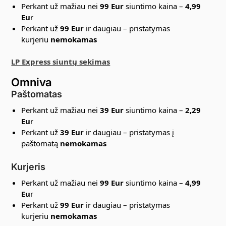
Perkant už mažiau nei
9
9 Eur
siuntimo kaina –
4,99
Eu
r
Perkant už
99 Eur
ir daugiau – pristatymas
kurjeriu
nemokamas
LP Express siuntų sekimas
Omniva
Paštomatas
Perkant už mažiau nei
39 Eur
siuntimo kaina –
2,29
Eu
r
Perkant už
39 Eur
ir daugiau – pristatymas į
paštomatą
nemokamas
Kurjeris
Perkant už mažiau nei
9
9 Eur
siuntimo kaina –
4,99
Eu
r
Perkant už
99 Eur
ir daugiau – pristatymas
kurjeriu
nemokamas