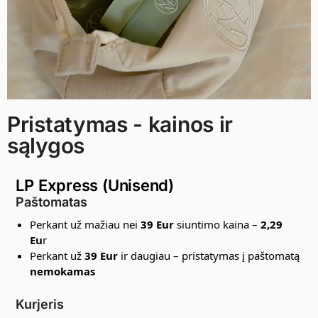
Pristatymas - kainos ir
sąlygos
LP Express (Unisend)
Paštomatas
Perkant už mažiau nei
39 Eur
siuntimo kaina –
2,29
Eu
r
Perkant už
39 Eur
ir daugiau – pristatymas į paštomatą
nemokamas
Kurjeris