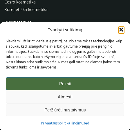
Cosrx kosmetika
Korėjietiška kosmetika
INFORMACIJA
Tvarkyti sutikimą
Apie mus
Kontaktai
Siekdami užtikrinti geriausią patirtį, naudojame tokias technologijas kaip
slapukai, kad išsaugotume ir (arba) gautume prieigą prie įrenginio
Pagalba
informacijos. Sutikdami su šiomis technologijomis galėsime apdoroti
tokius duomenis kaip naršymo elgsena ar unikalūs ID šioje svetainėje.
INFORMACIJA PIRKĖJUI
Nesutikimas arba sutikimo atšaukimas gali turėti neigiamos įtakos tam
tikroms funkcijoms ir savybėms.
Pristatymo sąlygos
Taisyklės ir sąlygos
Priimti
Privatumo politika
Svetainės žemėlapis
Atmesti
©
2026
SincereSkin.lt
Visos teisės saugomos.
Peržiūrėti nustatymus
Privaatsuspoliitika
Tingimused