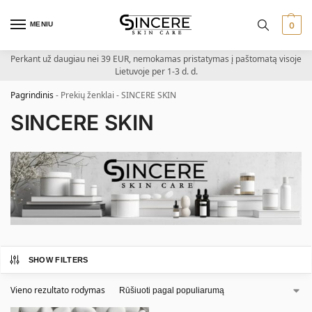
MENIU
0
Perkant už daugiau nei 39 EUR, nemokamas pristatymas į paštomatą visoje
Lietuvoje per 1-3 d. d.
Pagrindinis
-
Prekių ženklai
-
SINCERE SKIN
SINCERE SKIN
SHOW FILTERS
Vieno rezultato rodymas