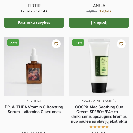
TIRTIR
ANUA
17,09
€
-
19,19
€
19,49
€
24,99
€
Pasirinkti savybes
Į krepšelį
-33%
-21%
SERUMAI
APSAUGA NUO SAULĖS
DR. ALTHEA Vitamin C Boosting
COSRX Aloe Soothing Sun
Serum – vitamino C serumas
Cream SPF50+/PA+++ –
drėkinantis apsauginis kremas
nuo saulės su alavijų ekstraktu
DR. ALTHEA
COSRX