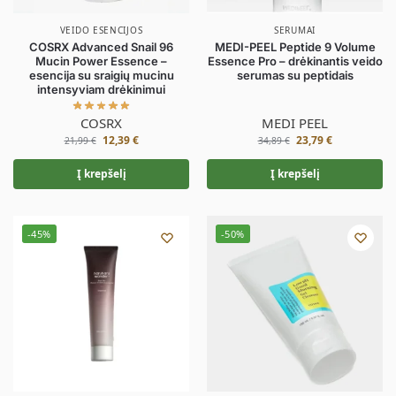
VEIDO ESENCIJOS
SERUMAI
COSRX Advanced Snail 96
MEDI-PEEL Peptide 9 Volume
Mucin Power Essence –
Essence Pro – drėkinantis veido
esencija su sraigių mucinu
serumas su peptidais
intensyviam drėkinimui
COSRX
MEDI PEEL
12,39
€
23,79
€
21,99
€
34,89
€
Į krepšelį
Į krepšelį
-45%
-50%