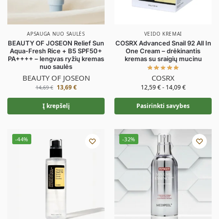
APSAUGA NUO SAULĖS
VEIDO KREMAI
BEAUTY OF JOSEON Relief Sun
COSRX Advanced Snail 92 All In
Aqua-Fresh Rice + B5 SPF50+
One Cream – drėkinantis
PA++++ – lengvas ryžių kremas
kremas su sraigių mucinu
nuo saulės
BEAUTY OF JOSEON
COSRX
13,69
€
12,59
€
-
14,09
€
14,69
€
Į krepšelį
Pasirinkti savybes
-44%
-32%