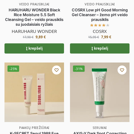
VEIDO PRAUSIKLIAI
VEIDO PRAUSIKLIAI
HARUHARU WONDER Black
COSRX Low pH Good Morning
Rice Moisture 5.5 Soft
Gel Cleanser – žemo pH veido
Cleansing Gel – veido prausiklis
prausiklis
su juodaisiais ryžiais
HARUHARU WONDER
COSRX
9,89
€
7,99
€
17,90
€
15,95
€
Į krepšelį
Į krepšelį
-25%
-31%
PAAKIŲ PRIEŽIŪRAI
SERUMAI
K-SECRET Seoul 1988 Eye
AXIS-Y Dark Spot Correcting