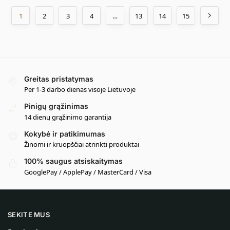
1
2
3
4
…
13
14
15
Greitas pristatymas
Per 1-3 darbo dienas visoje Lietuvoje
Pinigų grąžinimas
14 dienų grąžinimo garantija
Kokybė ir patikimumas
Žinomi ir kruopščiai atrinkti produktai
100% saugus atsiskaitymas
GooglePay / ApplePay / MasterCard / Visa
SEKITE MUS