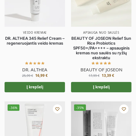
VEIDO KREMAI
APSAUGA NUO SAULĖS
DR. ALTHEA 345 Relief Cream –
BEAUTY OF JOSEON Relief Sun
regeneruojantis veido kremas
Rice Probiotics
SPF50+/PA++++ – apsauginis
kremas nuo saulės su ryžių
ekstraktu
DR. ALTHEA
BEAUTY OF JOSEON
16,99
€
13,39
€
25,99
€
17,99
€
Į krepšelį
Į krepšelį
-36%
-35%