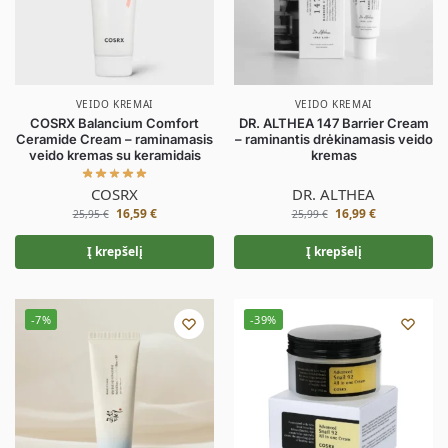
VEIDO KREMAI
VEIDO KREMAI
COSRX Balancium Comfort
DR. ALTHEA 147 Barrier Cream
Ceramide Cream – raminamasis
– raminantis drėkinamasis veido
veido kremas su keramidais
kremas
COSRX
DR. ALTHEA
16,59
€
16,99
€
25,95
€
25,99
€
Į krepšelį
Į krepšelį
-7%
-39%