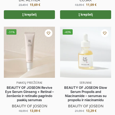
15,69
€
11,09
€
23,49
€
13,99
€
Į krepšelį
Į krepšelį
-31%
-40%
PAAKIŲ PRIEŽIŪRAI
SERUMAI
BEAUTY OF JOSEON Revive
BEAUTY OF JOSEON Glow
Eye Serum Ginseng + Retinal –
Serum Propolis and
ženšenio ir retinalio pagrindo
Niacinamide – serumas su
paakių serumas
propoliu ir niacinamidu
BEAUTY OF JOSEON
BEAUTY OF JOSEON
13,09
€
13,29
€
18,99
€
21,99
€