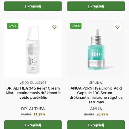
Į krepšelį
Į krepšelį
-25%
-28%
VEIDO DULKSNOS
SERUMAI
DR. ALTHEA 345 Relief Cream
ANUA PDRN Hyaluronic Acid
Mist – raminamasis drėkinantis
Capsule 100 Serum –
veido purškiklis
drėkinantis hialurono rūgšties
serumas
DR. ALTHEA
ANUA
11,29
€
20,29
€
14,99
€
27,99
€
Į krepšelį
Į krepšelį