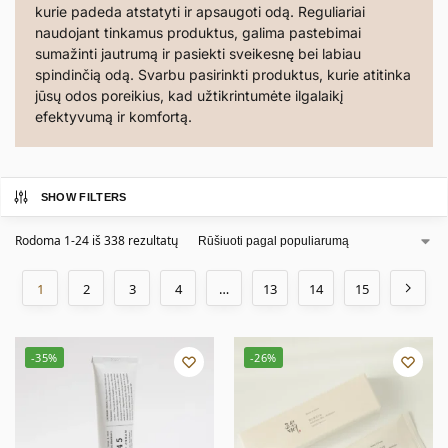
kurie padeda atstatyti ir apsaugoti odą. Reguliariai
naudojant tinkamus produktus, galima pastebimai
sumažinti jautrumą ir pasiekti sveikesnę bei labiau
spindinčią odą. Svarbu pasirinkti produktus, kurie atitinka
jūsų odos poreikius, kad užtikrintumėte ilgalaikį
efektyvumą ir komfortą.
SHOW FILTERS
Rodoma 1-24 iš 338 rezultatų
1
2
3
4
…
13
14
15
-35%
-26%