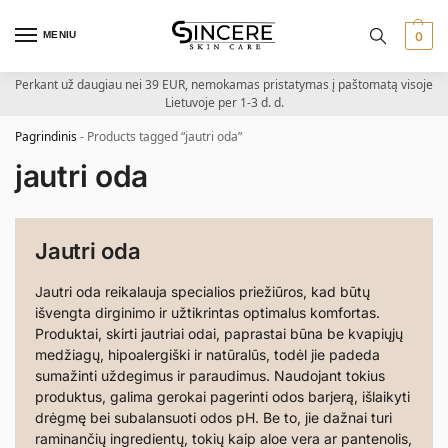
MENIU
0
Perkant už daugiau nei 39 EUR, nemokamas pristatymas į paštomatą visoje
Lietuvoje per 1-3 d. d.
Pagrindinis
-
Products tagged “jautri oda”
jautri oda
Jautri oda
Jautri oda reikalauja specialios priežiūros, kad būtų
išvengta dirginimo ir užtikrintas optimalus komfortas.
Produktai, skirti jautriai odai, paprastai būna be kvapiųjų
medžiagų, hipoalergiški ir natūralūs, todėl jie padeda
sumažinti uždegimus ir paraudimus. Naudojant tokius
produktus, galima gerokai pagerinti odos barjerą, išlaikyti
drėgmę bei subalansuoti odos pH. Be to, jie dažnai turi
raminančių ingredientų, tokių kaip aloe vera ar pantenolis,