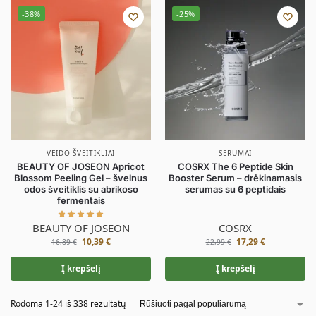
-38%
-25%
VEIDO ŠVEITIKLIAI
SERUMAI
BEAUTY OF JOSEON Apricot
COSRX The 6 Peptide Skin
Blossom Peeling Gel – švelnus
Booster Serum – drėkinamasis
odos šveitiklis su abrikoso
serumas su 6 peptidais
fermentais
BEAUTY OF JOSEON
COSRX
10,39
€
17,29
€
16,89
€
22,99
€
Į krepšelį
Į krepšelį
Rodoma 1-24 iš 338 rezultatų