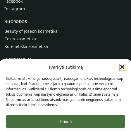
Facebook
Instagram
NUORODOS
Beauty of Joseon kosmetika
Cosrx kosmetika
Korėjietiška kosmetika
INFORMACIJA
Tvarkyti sutikimą
Apie mus
Kontaktai
Siekdami užtikrinti geriausią patirtį, naudojame tokias technologijas kaip
slapukai, kad išsaugotume ir (arba) gautume prieigą prie įrenginio
Pagalba
informacijos. Sutikdami su šiomis technologijomis galėsime apdoroti
tokius duomenis kaip naršymo elgsena ar unikalūs ID šioje svetainėje.
INFORMACIJA PIRKĖJUI
Nesutikimas arba sutikimo atšaukimas gali turėti neigiamos įtakos tam
tikroms funkcijoms ir savybėms.
Pristatymo sąlygos
Taisyklės ir sąlygos
Priimti
Privatumo politika
Svetainės žemėlapis