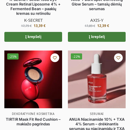
Cream Retinal Liposome 4% +
Glow Serum – tamsių dėmių
Fermented Bean – paakių
serumas
kremas su retinoliu
K-SECRET
AXIS-Y
13,39
€
12,39
€
17,79
€
17,89
€
Į krepšelį
Į krepšelį
-25%
-22%
DEKORATYVINĖ KOSMETIKA
SERUMAI
TIRTIR Mask Fit Red Cushion –
ANUA Niacinamide 10% + TXA
makiažo pagrindas
4% Serum – drėkinantis
serumas su niacinamidu ir TXA