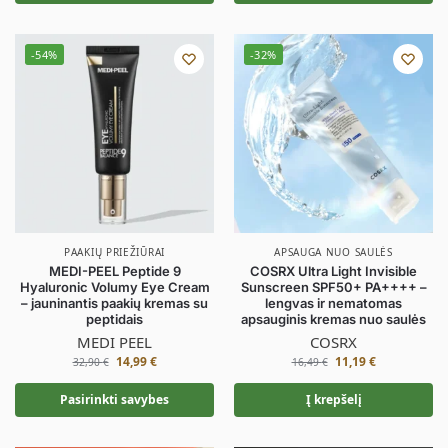
-54%
-32%
PAAKIŲ PRIEŽIŪRAI
APSAUGA NUO SAULĖS
MEDI-PEEL Peptide 9
COSRX Ultra Light Invisible
Hyaluronic Volumy Eye Cream
Sunscreen SPF50+ PA++++ –
– jauninantis paakių kremas su
lengvas ir nematomas
peptidais
apsauginis kremas nuo saulės
MEDI PEEL
COSRX
14,99
€
11,19
€
32,90
€
16,49
€
Pasirinkti savybes
Į krepšelį