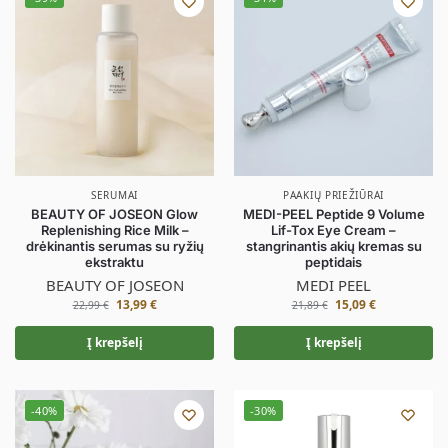
SERUMAI
PAAKIŲ PRIEŽIŪRAI
BEAUTY OF JOSEON Glow
MEDI-PEEL Peptide 9 Volume
Replenishing Rice Milk –
Lif-Tox Eye Cream –
drėkinantis serumas su ryžių
stangrinantis akių kremas su
ekstraktu
peptidais
BEAUTY OF JOSEON
MEDI PEEL
13,99
€
15,09
€
22,99
€
21,89
€
Į krepšelį
Į krepšelį
-40%
-30%