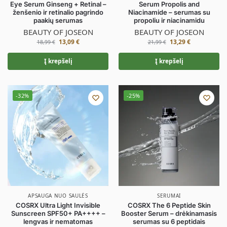
Eye Serum Ginseng + Retinal –
Serum Propolis and
ženšenio ir retinalio pagrindo
Niacinamide – serumas su
paakių serumas
propoliu ir niacinamidu
BEAUTY OF JOSEON
BEAUTY OF JOSEON
13,09
€
13,29
€
18,99
€
21,99
€
Į krepšelį
Į krepšelį
-32%
-25%
APSAUGA NUO SAULĖS
SERUMAI
COSRX Ultra Light Invisible
COSRX The 6 Peptide Skin
Sunscreen SPF50+ PA++++ –
Booster Serum – drėkinamasis
lengvas ir nematomas
serumas su 6 peptidais