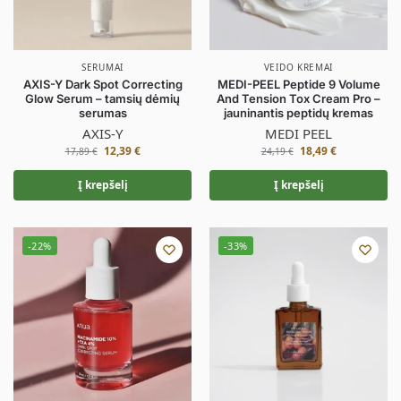
SERUMAI
VEIDO KREMAI
AXIS-Y Dark Spot Correcting
MEDI-PEEL Peptide 9 Volume
Glow Serum – tamsių dėmių
And Tension Tox Cream Pro –
serumas
jauninantis peptidų kremas
AXIS-Y
MEDI PEEL
12,39
€
18,49
€
17,89
€
24,19
€
Į krepšelį
Į krepšelį
-22%
-33%