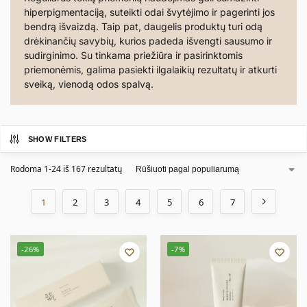
hiperpigmentaciją, suteikti odai švytėjimo ir pagerinti jos
bendrą išvaizdą. Taip pat, daugelis produktų turi odą
drėkinančių savybių, kurios padeda išvengti sausumo ir
sudirginimo. Su tinkama priežiūra ir pasirinktomis
priemonėmis, galima pasiekti ilgalaikių rezultatų ir atkurti
sveiką, vienodą odos spalvą.
SHOW FILTERS
Rodoma 1-24 iš 167 rezultatų
1
2
3
4
5
6
7
-26%
-7%