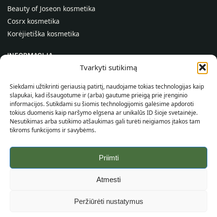
Beauty of Joseon kosmetika
Cosrx kosmetika
Korėjietiška kosmetika
INFORMACIJA
Tvarkyti sutikimą
Apie mus
Kontaktai
Siekdami užtikrinti geriausią patirtį, naudojame tokias technologijas kaip
slapukai, kad išsaugotume ir (arba) gautume prieigą prie įrenginio
Pagalba
informacijos. Sutikdami su šiomis technologijomis galėsime apdoroti
tokius duomenis kaip naršymo elgsena ar unikalūs ID šioje svetainėje.
INFORMACIJA PIRKĖJUI
Nesutikimas arba sutikimo atšaukimas gali turėti neigiamos įtakos tam
tikroms funkcijoms ir savybėms.
Pristatymo sąlygos
Taisyklės ir sąlygos
Priimti
Privatumo politika
Svetainės žemėlapis
Atmesti
©
2026
SincereSkin.lt
Visos teisės saugomos.
Peržiūrėti nustatymus