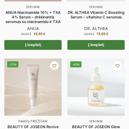
SERUMAI
SERUMAI
ANUA Niacinamide 10% + TXA
DR. ALTHEA Vitamin C Boosting
4% Serum – drėkinantis
Serum – vitamino C serumas
serumas su niacinamidu ir TXA
ANUA
DR. ALTHEA
19,49
€
15,69
€
24,99
€
23,49
€
Į krepšelį
Į krepšelį
-31%
-40%
PAAKIŲ PRIEŽIŪRAI
SERUMAI
BEAUTY OF JOSEON Revive
BEAUTY OF JOSEON Glow