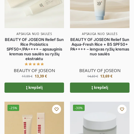
APSAUGA NUO SAULĖS
APSAUGA NUO SAULĖS
BEAUTY OF JOSEON Relief Sun
BEAUTY OF JOSEON Relief Sun
Rice Probiotics
Aqua-Fresh Rice + B5 SPF50+
SPF50+/PA++++ – apsauginis
PA++++ – lengvas ryžių kremas
kremas nuo saulės su ryžių
nuo saulės
ekstraktu
BEAUTY OF JOSEON
BEAUTY OF JOSEON
13,39
€
13,69
€
17,99
€
14,69
€
Į krepšelį
Į krepšelį
-25%
-30%