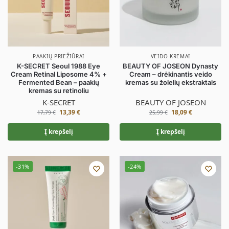
PAAKIŲ PRIEŽIŪRAI
VEIDO KREMAI
K-SECRET Seoul 1988 Eye
BEAUTY OF JOSEON Dynasty
Cream Retinal Liposome 4% +
Cream – drėkinantis veido
Fermented Bean – paakių
kremas su žolelių ekstraktais
kremas su retinoliu
K-SECRET
BEAUTY OF JOSEON
13,39
€
18,09
€
17,79
€
25,99
€
Į krepšelį
Į krepšelį
-31%
-24%