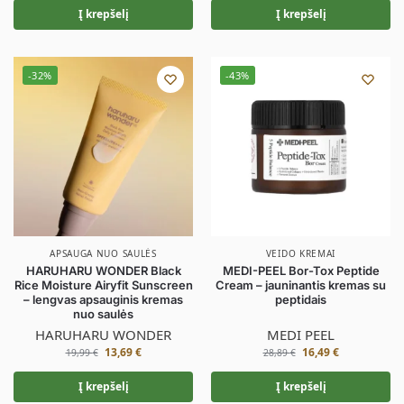
Į krepšelį
Į krepšelį
-32%
-43%
APSAUGA NUO SAULĖS
VEIDO KREMAI
HARUHARU WONDER Black
MEDI-PEEL Bor-Tox Peptide
Rice Moisture Airyfit Sunscreen
Cream – jauninantis kremas su
– lengvas apsauginis kremas
peptidais
nuo saulės
HARUHARU WONDER
MEDI PEEL
13,69
€
16,49
€
19,99
€
28,89
€
Į krepšelį
Į krepšelį