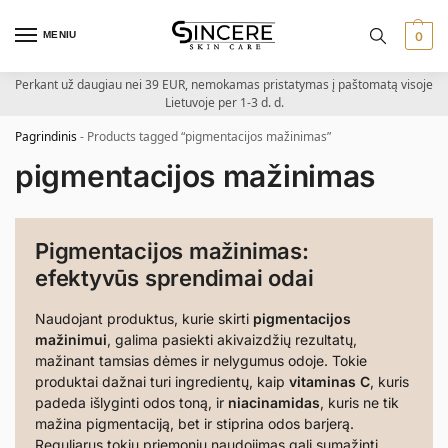
MENIU
0
Perkant už daugiau nei 39 EUR, nemokamas pristatymas į paštomatą visoje
Lietuvoje per 1-3 d. d.
Pagrindinis
-
Products tagged “pigmentacijos mažinimas”
pigmentacijos mažinimas
Pigmentacijos mažinimas:
efektyvūs sprendimai odai
Naudojant produktus, kurie skirti
pigmentacijos
mažinimui
, galima pasiekti akivaizdžių rezultatų,
mažinant tamsias dėmes ir nelygumus odoje. Tokie
produktai dažnai turi ingredientų, kaip
vitaminas C
, kuris
padeda išlyginti odos toną, ir
niacinamidas
, kuris ne tik
mažina pigmentaciją, bet ir stiprina odos barjerą.
Reguliarus tokių priemonių naudojimas gali sumažinti