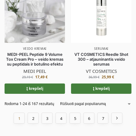
VEIDO KREMAI
SERUMAI
MEDI-PEEL Peptide 9 Volume
VT COSMETICS Reedle Shot
Tox Cream Pro – veido kremas
300 – atjauninantis veido
su peptidais ir botulino efektu
serumas
MEDI PEEL
VT COSMETICS
17,49
€
25,99
€
29,19
€
36,99
€
Į krepšelį
Į krepšelį
Rodoma 1-24 iš 167 rezultatų
1
2
3
4
5
6
7