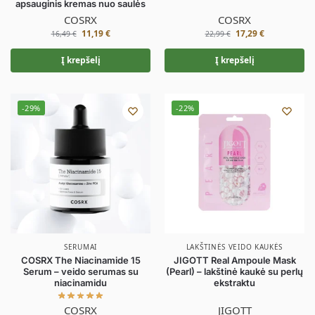
apsauginis kremas nuo saulės
COSRX
COSRX
11,19
€
17,29
€
16,49
€
22,99
€
Į krepšelį
Į krepšelį
-29%
-22%
SERUMAI
LAKŠTINĖS VEIDO KAUKĖS
COSRX The Niacinamide 15
JIGOTT Real Ampoule Mask
Serum – veido serumas su
(Pearl) – lakštinė kaukė su perlų
niacinamidu
ekstraktu
COSRX
JIGOTT