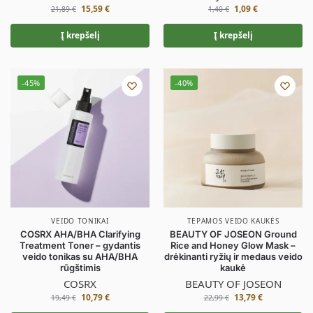
15,59
€
1,09
€
21,89
€
1,40
€
Į krepšelį
Į krepšelį
-45%
-40%
VEIDO TONIKAI
TEPAMOS VEIDO KAUKĖS
COSRX AHA/BHA Clarifying
BEAUTY OF JOSEON Ground
Treatment Toner – gydantis
Rice and Honey Glow Mask –
veido tonikas su AHA/BHA
drėkinanti ryžių ir medaus veido
rūgštimis
kaukė
COSRX
BEAUTY OF JOSEON
10,79
€
13,79
€
19,49
€
22,99
€