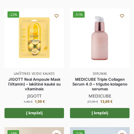
-22%
-51%
LAKŠTINĖS VEIDO KAUKĖS
SERUMAI
JIGOTT Real Ampoule Mask
MEDICUBE Triple Collagen
(Vitamin) – lakštinė kaukė su
Serum 4.0 – trigubo kolageno
vitaminais
serumas
JIGOTT
MEDICUBE
1,09
€
13,69
€
1,40
€
27,99
€
Į krepšelį
Į krepšelį
-39%
-31%