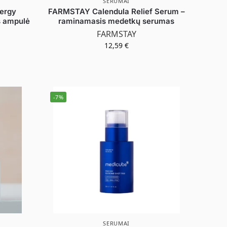
SERUMAI
ergy
FARMSTAY Calendula Relief Serum –
s ampulė
raminamasis medetkų serumas
FARMSTAY
12,59
€
-7%
SERUMAI