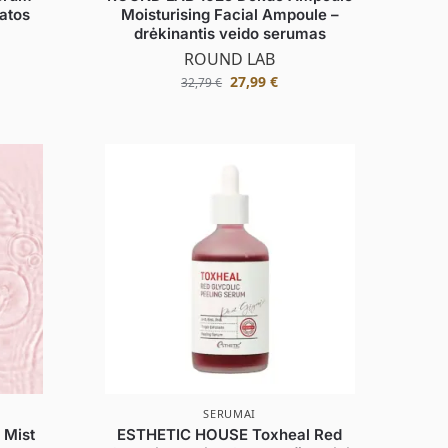
batos
Moisturising Facial Ampoule –
drėkinantis veido serumas
ROUND LAB
27,99
€
32,79
€
S
SERUMAI
 Mist
ESTHETIC HOUSE Toxheal Red