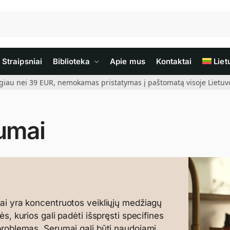
Straipsniai
Biblioteka
Apie mus
Kontaktai
Liet
giau nei 39 EUR, nemokamas pristatymas į paštomatą visoje Lietuvoj
umai
i yra koncentruotos veikliųjų medžiagų
ės, kurios gali padėti išspręsti specifines
roblemas. Serumai gali būti naudojami