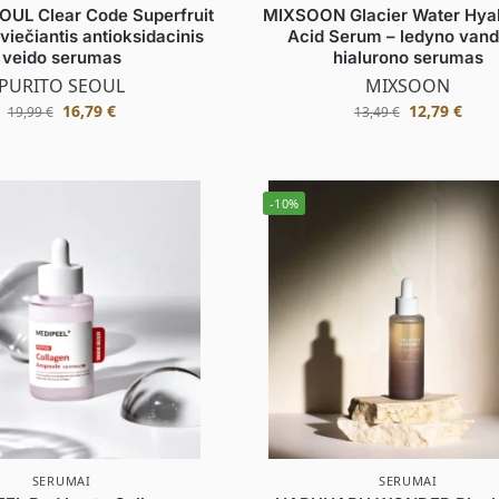
UL Clear Code Superfruit
MIXSOON Glacier Water Hyal
viečiantis antioksidacinis
Acid Serum – ledyno van
veido serumas
hialurono serumas
PURITO SEOUL
MIXSOON
16,79
€
12,79
€
19,99
€
13,49
€
-10%
SERUMAI
SERUMAI