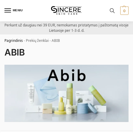
MENIU
0
Perkant už daugiau nei 39 EUR, nemokamas pristatymas į paštomatą visoje
Lietuvoje per 1-3 d. d.
Pagrindinis
-
Prekių ženklai
-
ABIB
ABIB