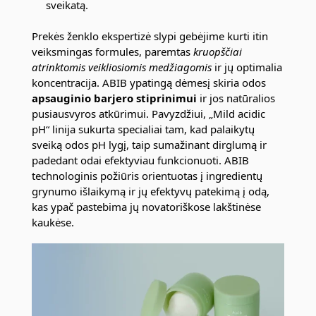
sveikatą.
Prekės ženklo ekspertizė slypi gebėjime kurti itin
veiksmingas formules, paremtas
kruopščiai
atrinktomis veikliosiomis medžiagomis
ir jų optimalia
koncentracija. ABIB ypatingą dėmesį skiria odos
apsauginio barjero stiprinimui
ir jos natūralios
pusiausvyros atkūrimui. Pavyzdžiui, „Mild acidic
pH“ linija sukurta specialiai tam, kad palaikytų
sveiką odos pH lygį, taip sumažinant dirglumą ir
padedant odai efektyviau funkcionuoti. ABIB
technologinis požiūris orientuotas į ingredientų
grynumo išlaikymą ir jų efektyvų patekimą į odą,
kas ypač pastebima jų novatoriškose lakštinėse
kaukėse.