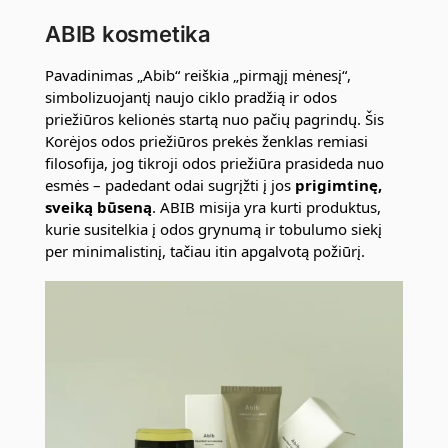
ABIB kosmetika
Pavadinimas „Abib“ reiškia „pirmąjį mėnesį“,
simbolizuojantį naujo ciklo pradžią ir odos
priežiūros kelionės startą nuo pačių pagrindų. Šis
Korėjos odos priežiūros prekės ženklas remiasi
filosofija, jog tikroji odos priežiūra prasideda nuo
esmės – padedant odai sugrįžti į jos
prigimtinę,
sveiką būseną
. ABIB misija yra kurti produktus,
kurie susitelkia į odos grynumą ir tobulumo siekį
per minimalistinį, tačiau itin apgalvotą požiūrį.