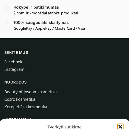
Kokybė ir patikimumas
Žinomi ir kruopščiai atrinkti produktai
100% saugus atsiskaitymas
GooglePay / ApplePay / MasterCard / Visa
SEKITE MUS
Facebook
Instagram
NUORODOS
Beauty of Joseon kosmetika
Cosrx kosmetika
Korėjietiška kosmetika
INFORMACIJA
Tvarkyti sutikimą
Apie mus