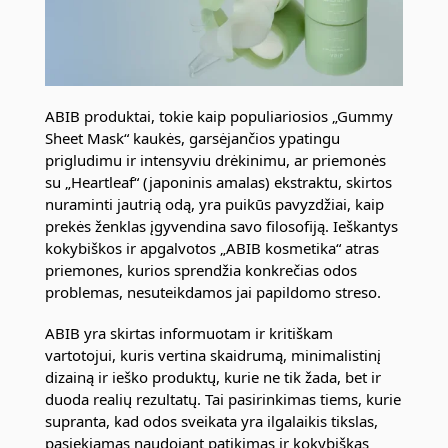
ABIB produktai, tokie kaip populiariosios „Gummy
Sheet Mask“ kaukės, garsėjančios ypatingu
prigludimu ir intensyviu drėkinimu, ar priemonės
su „Heartleaf“ (japoninis amalas) ekstraktu, skirtos
nuraminti jautrią odą, yra puikūs pavyzdžiai, kaip
prekės ženklas įgyvendina savo filosofiją. Ieškantys
kokybiškos ir apgalvotos „ABIB kosmetika“ atras
priemones, kurios sprendžia konkrečias odos
problemas, nesuteikdamos jai papildomo streso.
ABIB yra skirtas informuotam ir kritiškam
vartotojui, kuris vertina skaidrumą, minimalistinį
dizainą ir ieško produktų, kurie ne tik žada, bet ir
duoda realių rezultatų. Tai pasirinkimas tiems, kurie
supranta, kad odos sveikata yra ilgalaikis tikslas,
pasiekiamas naudojant patikimas ir kokybiškas