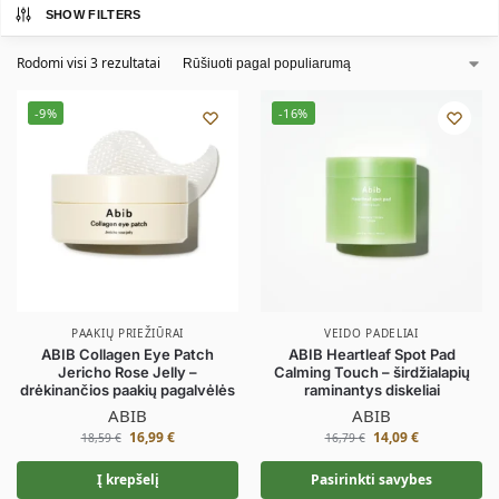
SHOW FILTERS
Rodomi visi 3 rezultatai
-9%
-16%
PAAKIŲ PRIEŽIŪRAI
VEIDO PADELIAI
ABIB Collagen Eye Patch
ABIB Heartleaf Spot Pad
Jericho Rose Jelly –
Calming Touch – širdžialapių
drėkinančios paakių pagalvėlės
raminantys diskeliai
ABIB
ABIB
16,99
€
14,09
€
18,59
€
16,79
€
Į krepšelį
Pasirinkti savybes