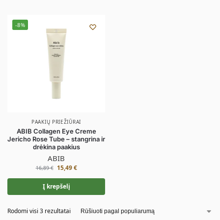
-8%
PAAKIŲ PRIEŽIŪRAI
ABIB Collagen Eye Creme
Jericho Rose Tube – stangrina ir
drėkina paakius
ABIB
15,49
€
16,89
€
Į krepšelį
Rodomi visi 3 rezultatai