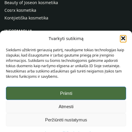
Beauty of Joseon kosmetika
Cosrx kosmetika
Korėjietiška kosmetika
INFORMACIJA
Tvarkyti sutikimą
Apie mus
Kontaktai
Siekdami užtikrinti geriausią patirtį, naudojame tokias technologijas kaip
slapukai, kad išsaugotume ir (arba) gautume prieigą prie įrenginio
Pagalba
informacijos. Sutikdami su šiomis technologijomis galėsime apdoroti
tokius duomenis kaip naršymo elgsena ar unikalūs ID šioje svetainėje.
INFORMACIJA PIRKĖJUI
Nesutikimas arba sutikimo atšaukimas gali turėti neigiamos įtakos tam
tikroms funkcijoms ir savybėms.
Pristatymo sąlygos
Taisyklės ir sąlygos
Priimti
Privatumo politika
Svetainės žemėlapis
Atmesti
©
2026
SincereSkin.lt
Visos teisės saugomos.
Peržiūrėti nustatymus