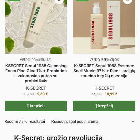
VEIDO PRAUSIKLIAI
VEIDO ESENCIJOS
KSECRET Seoul 1988 Cleansing
K-SECRET Seoul 1988 Essence
Foam Pine Cica 1% + Probiotics
Snail Mucin 97% + Rice – sraigių
– valomosios putos su
mucino ir ryžių esencija
probiotikais
K-SECRET
K-SECRET
9,89
€
18,99
€
15,89
€
22,79
€
Į krepšelį
Į krepšelį
Rodomi visi 6 rezultatai
K-Secret: grožio revoliucija,