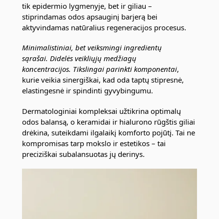
tik epidermio lygmenyje, bet ir giliau –
stiprindamas odos apsauginį barjerą bei
aktyvindamas natūralius regeneracijos procesus.
Minimalistiniai, bet veiksmingi ingredientų
sąrašai.
Didelės veikliųjų medžiagų
koncentracijos.
Tikslingai parinkti komponentai
,
kurie veikia sinergiškai, kad oda taptų stipresnė,
elastingesnė ir spindinti gyvybingumu.
Dermatologiniai kompleksai užtikrina optimalų
odos balansą, o keramidai ir hialurono rūgštis giliai
drėkina, suteikdami ilgalaikį komforto pojūtį. Tai ne
kompromisas tarp mokslo ir estetikos – tai
preciziškai subalansuotas jų derinys.