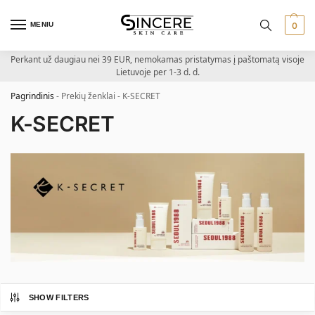
MENIU
0
Perkant už daugiau nei 39 EUR, nemokamas pristatymas į paštomatą visoje
Lietuvoje per 1-3 d. d.
Pagrindinis
-
Prekių ženklai
-
K-SECRET
K-SECRET
SHOW FILTERS