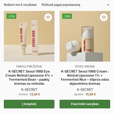
Rodomi visi 6 rezultatai
-25%
-30%
PAAKIŲ PRIEŽIŪRAI
VEIDO KREMAI
K-SECRET Seoul 1988 Eye
K-SECRET Seoul 1988 Cream :
Cream Retinal Liposome 4% +
Retinal Liposome 1% +
Fermented Bean – paakių
Fermented Rice – stiprus odos
kremas su retinoliu
atjauninimo kremas
K-SECRET
K-SECRET
13,39
€
15,99
€
17,79
€
22,99
€
Į krepšelį
Pasirinkti savybes