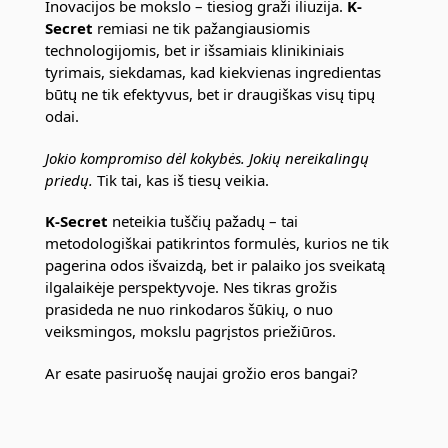
Inovacijos be mokslo – tiesiog graži iliuzija.
K-
Secret
remiasi ne tik pažangiausiomis
technologijomis, bet ir išsamiais klinikiniais
tyrimais, siekdamas, kad kiekvienas ingredientas
būtų ne tik efektyvus, bet ir draugiškas visų tipų
odai.
Jokio kompromiso dėl kokybės.
Jokių nereikalingų
priedų.
Tik tai, kas iš tiesų veikia.
K-Secret
neteikia tuščių pažadų – tai
metodologiškai patikrintos formulės, kurios ne tik
pagerina odos išvaizdą, bet ir palaiko jos sveikatą
ilgalaikėje perspektyvoje. Nes tikras grožis
prasideda ne nuo rinkodaros šūkių, o nuo
veiksmingos, mokslu pagrįstos priežiūros.
Ar esate pasiruošę naujai grožio eros bangai?