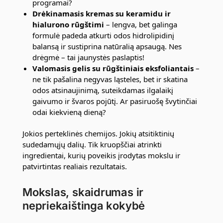
programai?
Drėkinamasis kremas su keramidu ir
hialurono rūgštimi
– lengva, bet galinga
formulė padeda atkurti odos hidrolipidinį
balansą ir sustiprina natūralią apsaugą. Nes
drėgmė – tai jaunystės paslaptis!
Valomasis gelis su rūgštiniais eksfoliantais
–
ne tik pašalina negyvas ląsteles, bet ir skatina
odos atsinaujinimą, suteikdamas ilgalaikį
gaivumo ir švaros pojūtį. Ar pasiruošę švytinčiai
odai kiekvieną dieną?
Jokios perteklinės chemijos. Jokių atsitiktinių
sudedamųjų dalių. Tik kruopščiai atrinkti
ingredientai, kurių poveikis įrodytas mokslu ir
patvirtintas realiais rezultatais.
Mokslas, skaidrumas ir
nepriekaištinga kokybė