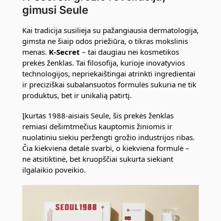
gimusi Seule
Kai tradicija susilieja su pažangiausia dermatologija,
gimsta ne šiaip odos priežiūra, o tikras mokslinis
menas.
K-Secret
– tai daugiau nei kosmetikos
prekės ženklas. Tai filosofija, kurioje inovatyvios
technologijos, nepriekaištingai atrinkti ingredientai
ir preciziškai subalansuotos formulės sukuria ne tik
produktus, bet ir unikalią patirtį.
Įkurtas 1988-aisiais Seule, šis prekės ženklas
remiasi dešimtmečius kauptomis žiniomis ir
nuolatiniu siekiu peržengti grožio industrijos ribas.
Čia kiekviena detalė svarbi, o kiekviena formulė –
ne atsitiktinė, bet kruopščiai sukurta siekiant
ilgalaikio poveikio.