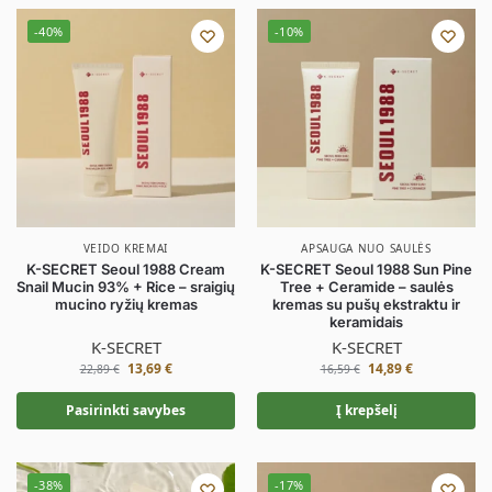
-40%
-10%
VEIDO KREMAI
APSAUGA NUO SAULĖS
K-SECRET Seoul 1988 Cream
K-SECRET Seoul 1988 Sun Pine
Snail Mucin 93% + Rice – sraigių
Tree + Ceramide – saulės
mucino ryžių kremas
kremas su pušų ekstraktu ir
keramidais
K-SECRET
K-SECRET
13,69
€
14,89
€
22,89
€
16,59
€
Pasirinkti savybes
Į krepšelį
-38%
-17%