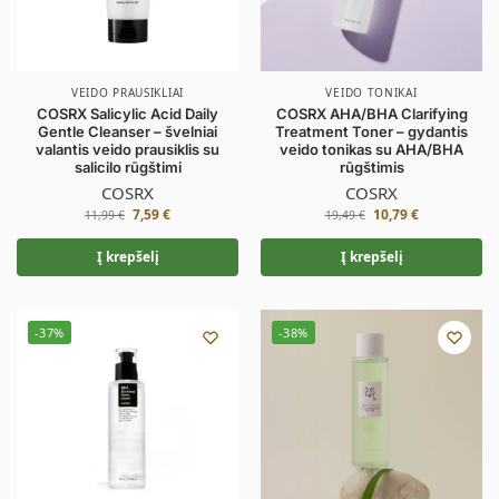
VEIDO PRAUSIKLIAI
VEIDO TONIKAI
COSRX Salicylic Acid Daily
COSRX AHA/BHA Clarifying
Gentle Cleanser – švelniai
Treatment Toner – gydantis
valantis veido prausiklis su
veido tonikas su AHA/BHA
salicilo rūgštimi
rūgštimis
COSRX
COSRX
7,59
€
10,79
€
11,99
€
19,49
€
Į krepšelį
Į krepšelį
-37%
-38%