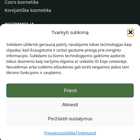
Cosrx kosmetika
Korėjietiška kosmetika
INFORMACIJA
Tvarkyti sutikimą
Apie mus
Kontaktai
Siekdami užtikrinti geriausią patirtį, naudojame tokias technologijas kaip
slapukai, kad išsaugotume ir (arba) gautume prieigą prie įrenginio
Pagalba
informacijos. Sutikdami su šiomis technologijomis galėsime apdoroti
tokius duomenis kaip naršymo elgsena ar unikalūs ID šioje svetainėje.
INFORMACIJA PIRKĖJUI
Nesutikimas arba sutikimo atšaukimas gali turėti neigiamos įtakos tam
tikroms funkcijoms ir savybėms.
Pristatymo sąlygos
Taisyklės ir sąlygos
Priimti
Privatumo politika
Svetainės žemėlapis
Atmesti
©
2026
SincereSkin.lt
Visos teisės saugomos.
Peržiūrėti nustatymus
Privaatsuspoliitika
Tingimused