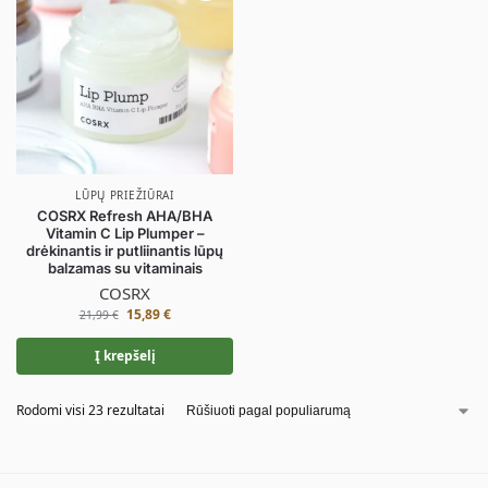
LŪPŲ PRIEŽIŪRAI
COSRX Refresh AHA/BHA
Vitamin C Lip Plumper –
drėkinantis ir putliinantis lūpų
balzamas su vitaminais
COSRX
15,89
€
21,99
€
Į krepšelį
Rodomi visi 23 rezultatai