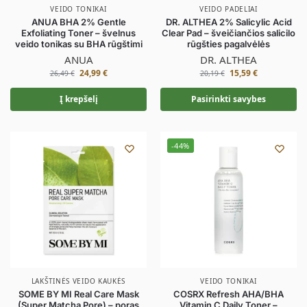
VEIDO TONIKAI
VEIDO PADELIAI
ANUA BHA 2% Gentle
DR. ALTHEA 2% Salicylic Acid
Exfoliating Toner – švelnus
Clear Pad – šveičiančios salicilo
veido tonikas su BHA rūgštimi
rūgšties pagalvėlės
ANUA
DR. ALTHEA
24,99
€
15,59
€
26,49
€
20,19
€
Į krepšelį
Pasirinkti savybes
-44%
LAKŠTINĖS VEIDO KAUKĖS
VEIDO TONIKAI
SOME BY MI Real Care Mask
COSRX Refresh AHA/BHA
(Super Matcha Pore) – poras
Vitamin C Daily Toner –