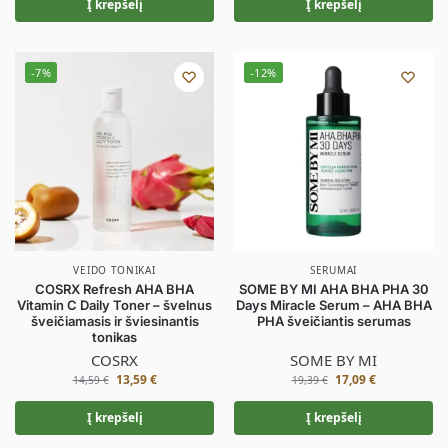
Į krepšelį
Į krepšelį
-7%
-12%
VEIDO TONIKAI
SERUMAI
COSRX Refresh AHA BHA
SOME BY MI AHA BHA PHA 30
Vitamin C Daily Toner – švelnus
Days Miracle Serum – AHA BHA
šveičiamasis ir šviesinantis
PHA šveičiantis serumas
tonikas
COSRX
SOME BY MI
13,59
€
17,09
€
14,59
€
19,39
€
Į krepšelį
Į krepšelį