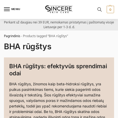
MENIU
0
Perkant už daugiau nei 39 EUR, nemokamas pristatymas į paštomatą visoje
Lietuvoje per 1-3 d. d.
Pagrindinis
-
Products tagged “BHA rūgštys”
BHA rūgštys
BHA rūgštys: efektyvūs sprendimai
odai
BHA rūgštys, žinomos kaip beta-hidroksi rūgštys, yra
puikus pasirinkimas tiems, kurie siekia pagerinti odos
išvaizdą ir tekstūrą. Šios rūgštys efektyviai sumažina
spuogus, valydamos poras ir mažindamos odos riebalų
perteklių, todėl jas ypač rekomenduojama naudoti riebiai
ir probleminiai odai. Be to, BHA rūgštys skatina odos
atsinaujinimą, padeda išlyginti odos toną ir mažina odos