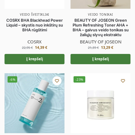
VEIDO ŠVEITIKLIAI
VEIDO TONIKAI
COSRX BHA Blackhead Power
BEAUTY OF JOSEON Green
Liquid – skystis nuo inkštirų su
Plum Refreshing Toner AHA +
BHA rūgštimi
BHA – gaivus veido tonikas su
žaliųjų slyvų ekstraktu
COSRX
BEAUTY OF JOSEON
14,39
€
13,29
€
22,95
€
21,39
€
Į krepšelį
Į krepšelį
-6%
-23%