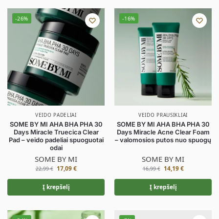
-26%
-16%
VEIDO PADELIAI
VEIDO PRAUSIKLIAI
SOME BY MI AHA BHA PHA 30
SOME BY MI AHA BHA PHA 30
Days Miracle Truecica Clear
Days Miracle Acne Clear Foam
Pad – veido padeliai spuoguotai
– valomosios putos nuo spuogų
odai
SOME BY MI
SOME BY MI
17,09
€
14,19
€
22,99
€
16,99
€
Į krepšelį
Į krepšelį