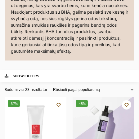
uždegimus, kas yra svarbu tiems, kurie kenčia nuo aknės.
Naudojant produktus su BHA, galima pasiekti sveikesnę ir
švytinčią odą, nes šios rūgštys gerina odos tekstūrą,
sumažina smulkias raukšles ir pagerina bendrą odos
būklę. Renkantis BHA turinčius produktus, svarbu
atkreipti dėmesį į koncentraciją ir pasirinkti produktus,
kurie geriausiai atitinka jūsų odos tipą ir poreikius, kad
gautumėte maksimalų efektą.
SHOW FILTERS
Rodomi visi 23 rezultatai
-37%
-45%