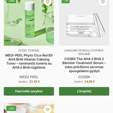
-34%
-7%
VEIDO TONIKAI
LOKALIAM SPUOGŲ GYDYMUI
,
SERUMAI
MEDI-PEEL Phyto Cica-Nol B5
COSRX The AHA 2 BHA 2
AHA BHA Vitamin Calming
Blemish Treatment Serum –
Toner – raminantis toneris su
odos priežiūros serumas
AHA ir BHA rūgštimis
spuogeliams gydyti
MEDI PEEL
COSRX
21,19
€
14,09
€
32,00
€
15,09
€
Pasirinkti savybes
Į krepšelį
-28%