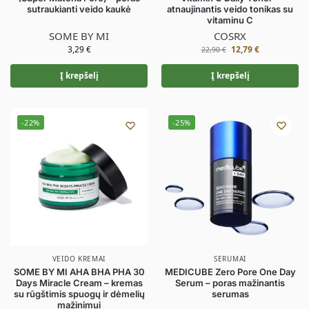
sutraukianti veido kaukė
atnaujinantis veido tonikas su
vitaminu C
SOME BY MI
COSRX
3,29
€
12,79
€
22,90
€
Į krepšelį
Į krepšelį
-22%
-25%
VEIDO KREMAI
SERUMAI
SOME BY MI AHA BHA PHA 30
MEDICUBE Zero Pore One Day
Days Miracle Cream – kremas
Serum – poras mažinantis
su rūgštimis spuogų ir dėmelių
serumas
mažinimui