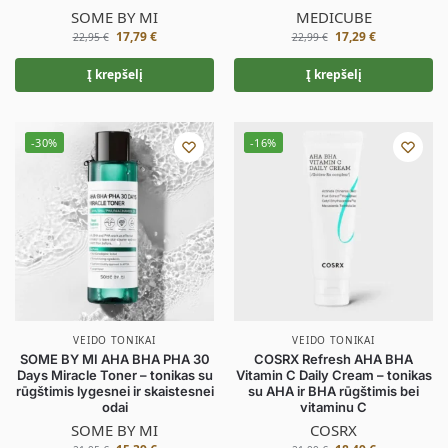
SOME BY MI
MEDICUBE
17,79
€
17,29
€
22,95
€
22,99
€
Į krepšelį
Į krepšelį
-30%
-16%
VEIDO TONIKAI
VEIDO TONIKAI
SOME BY MI AHA BHA PHA 30
COSRX Refresh AHA BHA
Days Miracle Toner – tonikas su
Vitamin C Daily Cream – tonikas
rūgštimis lygesnei ir skaistesnei
su AHA ir BHA rūgštimis bei
odai
vitaminu C
SOME BY MI
COSRX