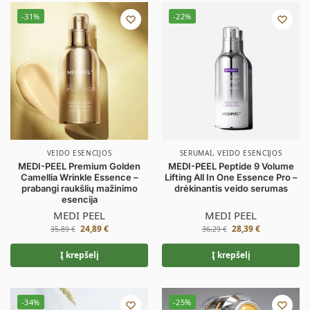
-31%
-22%
VEIDO ESENCIJOS
SERUMAI
,
VEIDO ESENCIJOS
MEDI-PEEL Premium Golden
MEDI-PEEL Peptide 9 Volume
Camellia Wrinkle Essence –
Lifting All In One Essence Pro –
prabangi raukšlių mažinimo
drėkinantis veido serumas
esencija
MEDI PEEL
MEDI PEEL
24,89
€
28,39
€
35,89
€
36,29
€
Į krepšelį
Į krepšelį
-34%
-25%