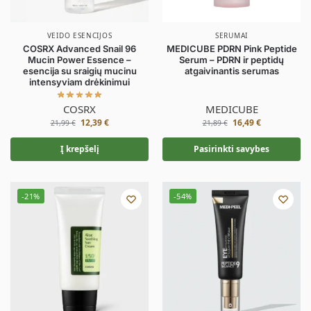
VEIDO ESENCIJOS
SERUMAI
COSRX Advanced Snail 96
MEDICUBE PDRN Pink Peptide
Mucin Power Essence –
Serum – PDRN ir peptidų
esencija su sraigių mucinu
atgaivinantis serumas
intensyviam drėkinimui
COSRX
MEDICUBE
12,39
€
16,49
€
21,99
€
21,89
€
Į krepšelį
Pasirinkti savybes
-21%
-54%