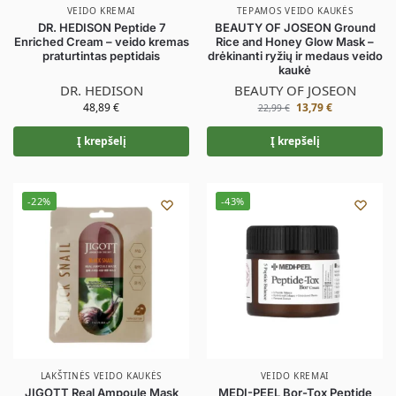
VEIDO KREMAI
TEPAMOS VEIDO KAUKĖS
DR. HEDISON Peptide 7
BEAUTY OF JOSEON Ground
Enriched Cream – veido kremas
Rice and Honey Glow Mask –
praturtintas peptidais
drėkinanti ryžių ir medaus veido
kaukė
DR. HEDISON
BEAUTY OF JOSEON
48,89
€
13,79
€
22,99
€
Į krepšelį
Į krepšelį
-22%
-43%
LAKŠTINĖS VEIDO KAUKĖS
VEIDO KREMAI
JIGOTT Real Ampoule Mask
MEDI-PEEL Bor-Tox Peptide