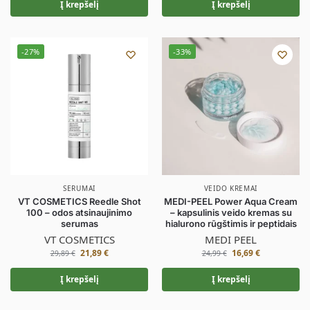
Į krepšelį
Į krepšelį
-27%
-33%
SERUMAI
VEIDO KREMAI
VT COSMETICS Reedle Shot
MEDI-PEEL Power Aqua Cream
100 – odos atsinaujinimo
– kapsulinis veido kremas su
serumas
hialurono rūgštimis ir peptidais
VT COSMETICS
MEDI PEEL
21,89
€
16,69
€
29,89
€
24,99
€
Į krepšelį
Į krepšelį