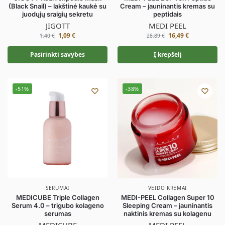
(Black Snail) – lakštinė kaukė su
Cream – jauninantis kremas su
juodųjų sraigių sekretu
peptidais
JIGOTT
MEDI PEEL
1,09
€
16,49
€
1,40
€
28,89
€
Pasirinkti savybes
Į krepšelį
-51%
-38%
SERUMAI
VEIDO KREMAI
MEDICUBE Triple Collagen
MEDI-PEEL Collagen Super 10
Serum 4.0 – trigubo kolageno
Sleeping Cream – jauninantis
serumas
naktinis kremas su kolagenu