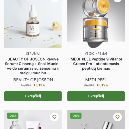
SERUMAI
VEIDO KREMAI
BEAUTY OF JOSEON Revive
MEDI-PEEL Peptide 9 Vitanol
Serum: Ginseng + Snail Mucin –
Cream Pro – atstatomasis
veido serumas su ženšeniu ir
peptidų kremas
sraigių mucinu
BEAUTY OF JOSEON
MEDI PEEL
13,19
€
18,19
€
19,99
€
24,39
€
Į krepšelį
Į krepšelį
-28%
-26%