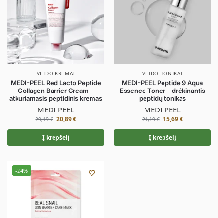
VEIDO KREMAI
VEIDO TONIKAI
MEDI-PEEL Red Lacto Peptide
MEDI-PEEL Peptide 9 Aqua
Collagen Barrier Cream –
Essence Toner – drėkinantis
atkuriamasis peptidinis kremas
peptidų tonikas
MEDI PEEL
MEDI PEEL
20,89
€
15,69
€
29,19
€
21,19
€
Į krepšelį
Į krepšelį
-24%