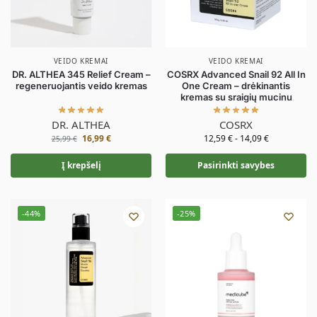
VEIDO KREMAI
VEIDO KREMAI
DR. ALTHEA 345 Relief Cream –
COSRX Advanced Snail 92 All In
regeneruojantis veido kremas
One Cream – drėkinantis
kremas su sraigių mucinu
DR. ALTHEA
COSRX
16,99
€
12,59
€
-
14,09
€
25,99
€
Į krepšelį
Pasirinkti savybes
-44%
-25%