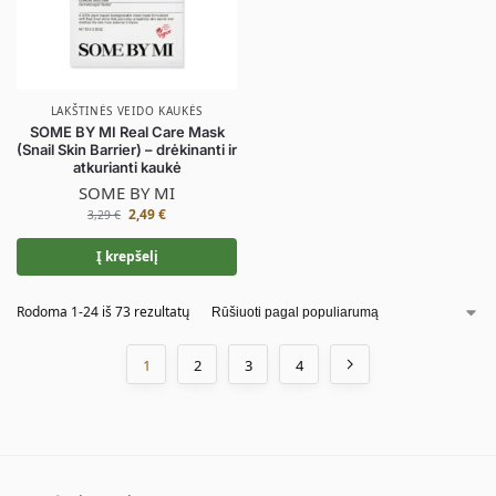
LAKŠTINĖS VEIDO KAUKĖS
SOME BY MI Real Care Mask
(Snail Skin Barrier) – drėkinanti ir
atkurianti kaukė
SOME BY MI
2,49
€
3,29
€
Į krepšelį
Rodoma 1-24 iš 73 rezultatų
1
2
3
4