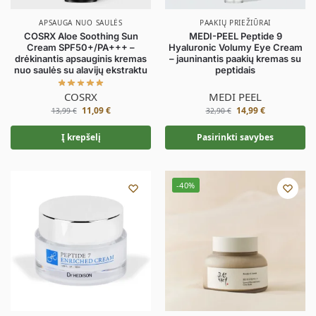
APSAUGA NUO SAULĖS
PAAKIŲ PRIEŽIŪRAI
COSRX Aloe Soothing Sun
MEDI-PEEL Peptide 9
Cream SPF50+/PA+++ –
Hyaluronic Volumy Eye Cream
drėkinantis apsauginis kremas
– jauninantis paakių kremas su
nuo saulės su alavijų ekstraktu
peptidais
COSRX
MEDI PEEL
11,09
€
14,99
€
13,99
€
32,90
€
Į krepšelį
Pasirinkti savybes
-40%