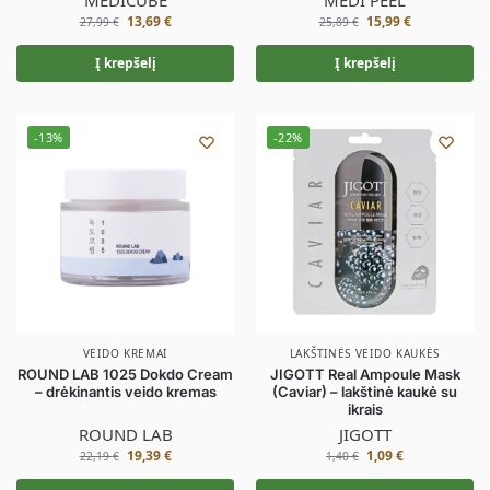
MEDICUBE
MEDI PEEL
13,69
€
15,99
€
27,99
€
25,89
€
Į krepšelį
Į krepšelį
-13%
-22%
VEIDO KREMAI
LAKŠTINĖS VEIDO KAUKĖS
ROUND LAB 1025 Dokdo Cream
JIGOTT Real Ampoule Mask
– drėkinantis veido kremas
(Caviar) – lakštinė kaukė su
ikrais
ROUND LAB
JIGOTT
19,39
€
1,09
€
22,19
€
1,40
€