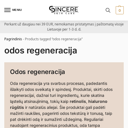
MENIU
0
Perkant už daugiau nei 39 EUR, nemokamas pristatymas į paštomatą visoje
Lietuvoje per 1-3 d. d.
Pagrindinis
-
Products tagged “odos regeneracija”
odos regeneracija
Odos regeneracija
Oda regeneracija yra svarbus procesas, padedantis
išlaikyti odos sveikatą ir spindesį. Produktai, skirti odos
regeneracijai, dažnai turi ingredientų, kurie skatina
ląstelių atsinaujinimą, tokių kaip
retinolis
,
hialurono
rūgštis
ir natūralūs aliejai. Šie produktai gali padėti
mažinti raukšles, pagerinti odos tekstūrą ir tonusą, taip
pat drėkinti odą ir sumažinti uždegimą. Reguliariai
naudojant regeneracinius produktus, oda tampa