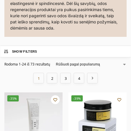
elastingesnė ir spindincesnė. Dėl šių savybių, odos
regeneracijos produktai yra puikus pasirinkimas tiems,
kurie nori pagerinti savo odos išvaizdą ir sveikatą, taip
pat ieško sprendimų, kaip kovoti su senėjimo požymiais,
dėmėmis ar sausa oda.
SHOW FILTERS
Rodoma 1-24 iš 73 rezultatų
1
2
3
4
-35%
-39%