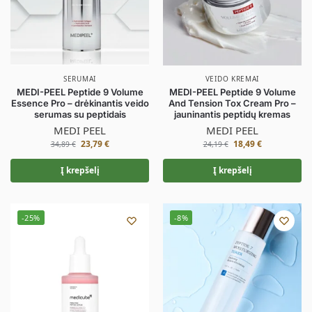
SERUMAI
VEIDO KREMAI
MEDI-PEEL Peptide 9 Volume
MEDI-PEEL Peptide 9 Volume
Essence Pro – drėkinantis veido
And Tension Tox Cream Pro –
serumas su peptidais
jauninantis peptidų kremas
MEDI PEEL
MEDI PEEL
23,79
€
18,49
€
34,89
€
24,19
€
Į krepšelį
Į krepšelį
-25%
-8%