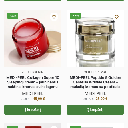
-38%
-33%
VEIDO KREMAI
VEIDO KREMAI
MEDI-PEEL Collagen Super 10
MEDI-PEEL Peptide 9 Golden
Sleeping Cream – jauninantis
Camellia Wrinkle Cream –
naktinis kremas su kolagenu
raukšlių kremas su peptidais
MEDI PEEL
MEDI PEEL
15,99
€
25,99
€
25,89
€
38,59
€
Į krepšelį
Į krepšelį