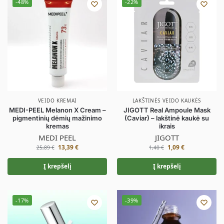
-48%
-22%
VEIDO KREMAI
LAKŠTINĖS VEIDO KAUKĖS
MEDI-PEEL Melanon X Cream –
JIGOTT Real Ampoule Mask
pigmentinių dėmių mažinimo
(Caviar) – lakštinė kaukė su
kremas
ikrais
MEDI PEEL
JIGOTT
13,39
€
1,09
€
25,89
€
1,40
€
Į krepšelį
Į krepšelį
-17%
-39%