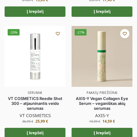
21,89
€
29,19
€
Į krepšelį
Į krepšelį
-30%
-27%
SERUMAI
PAAKIŲ PRIEŽIŪRAI
VT COSMETICS Reedle Shot
AXIS-Y Vegan Collagen Eye
300 – atjauninantis veido
Serum – veganiškas akių
serumas
serumas
VT COSMETICS
AXIS-Y
25,99
€
14,59
€
36,99
€
19,99
€
Į krepšelį
Į krepšelį