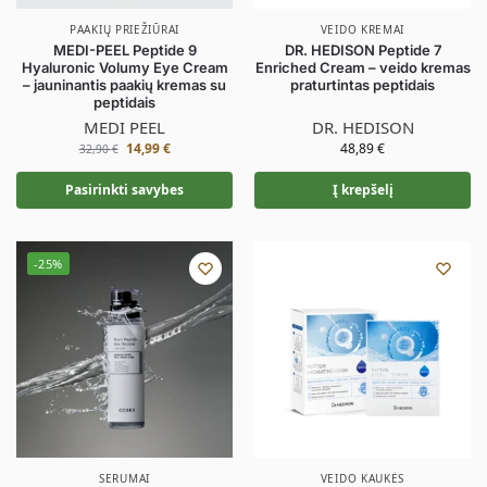
PAAKIŲ PRIEŽIŪRAI
VEIDO KREMAI
MEDI-PEEL Peptide 9
DR. HEDISON Peptide 7
Hyaluronic Volumy Eye Cream
Enriched Cream – veido kremas
– jauninantis paakių kremas su
praturtintas peptidais
peptidais
MEDI PEEL
DR. HEDISON
14,99
€
48,89
€
32,90
€
Pasirinkti savybes
Į krepšelį
-25%
SERUMAI
VEIDO KAUKĖS