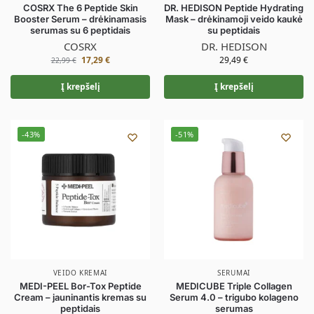
COSRX The 6 Peptide Skin
DR. HEDISON Peptide Hydrating
Booster Serum – drėkinamasis
Mask – drėkinamoji veido kaukė
serumas su 6 peptidais
su peptidais
COSRX
DR. HEDISON
17,29
€
29,49
€
22,99
€
Į krepšelį
Į krepšelį
-43%
-51%
VEIDO KREMAI
SERUMAI
MEDI-PEEL Bor-Tox Peptide
MEDICUBE Triple Collagen
Cream – jauninantis kremas su
Serum 4.0 – trigubo kolageno
peptidais
serumas