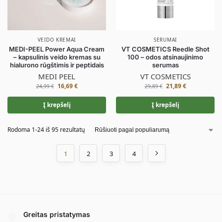
VEIDO KREMAI
SERUMAI
MEDI-PEEL Power Aqua Cream
VT COSMETICS Reedle Shot
– kapsulinis veido kremas su
100 – odos atsinaujinimo
hialurono rūgštimis ir peptidais
serumas
MEDI PEEL
VT COSMETICS
16,69
€
21,89
€
24,99
€
29,89
€
Į krepšelį
Į krepšelį
Rodoma 1-24 iš 95 rezultatų
1
2
3
4
Greitas pristatymas