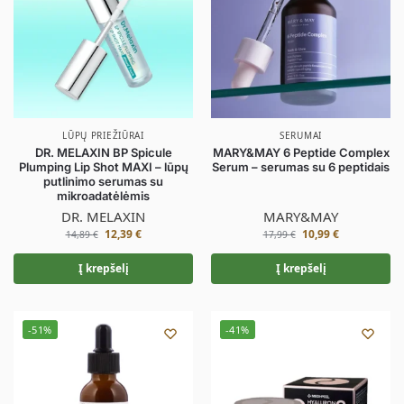
LŪPŲ PRIEŽIŪRAI
SERUMAI
DR. MELAXIN BP Spicule
MARY&MAY 6 Peptide Complex
Plumping Lip Shot MAXI – lūpų
Serum – serumas su 6 peptidais
putlinimo serumas su
mikroadatėlėmis
DR. MELAXIN
MARY&MAY
12,39
€
10,99
€
14,89
€
17,99
€
Į krepšelį
Į krepšelį
-51%
-41%