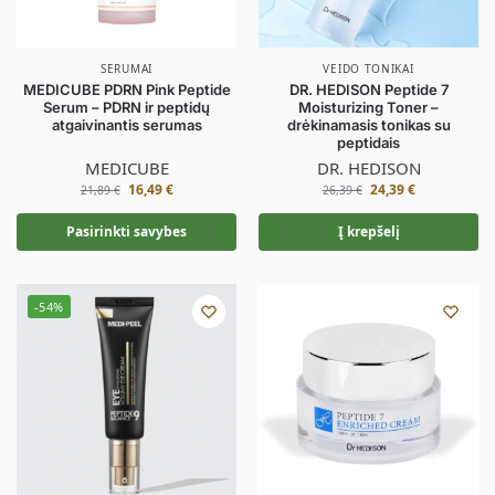
SERUMAI
VEIDO TONIKAI
MEDICUBE PDRN Pink Peptide
DR. HEDISON Peptide 7
Serum – PDRN ir peptidų
Moisturizing Toner –
atgaivinantis serumas
drėkinamasis tonikas su
peptidais
MEDICUBE
DR. HEDISON
16,49
€
24,39
€
21,89
€
26,39
€
Pasirinkti savybes
Į krepšelį
-54%