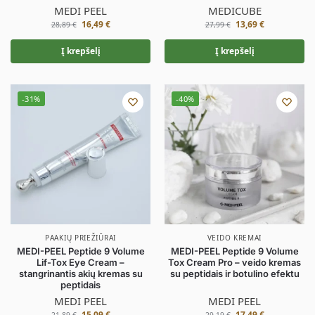
MEDI PEEL
MEDICUBE
16,49
€
13,69
€
28,89
€
27,99
€
Į krepšelį
Į krepšelį
-31%
-40%
PAAKIŲ PRIEŽIŪRAI
VEIDO KREMAI
MEDI-PEEL Peptide 9 Volume
MEDI-PEEL Peptide 9 Volume
Lif-Tox Eye Cream –
Tox Cream Pro – veido kremas
stangrinantis akių kremas su
su peptidais ir botulino efektu
peptidais
MEDI PEEL
MEDI PEEL
15,09
€
17,49
€