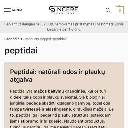
MENIU
0
Perkant už daugiau nei 39 EUR, nemokamas pristatymas į paštomatą visoje
Lietuvoje per 1-3 d. d.
Pagrindinis
-
Products tagged “peptidai”
peptidai
Peptidai: natūrali odos ir plaukų
atgaiva
Peptidai yra
mažos baltymų grandinės
, kurios turi
didelę įtaką odos ir plaukų sveikatai. Šie biologiniai
junginiai padeda skatinti kolageno gamybą, todėl oda
tampa
tvirtesnė ir elastingesnė
, o raukšlės mažėja. Be
to, peptidai gali pagerinti plaukų struktūrą, suteikdami
jiems
stiprumo ir blizgesio
. Naudojant produktus,
turinčius peptidų, galima pasiekti geresnių rezultatų,