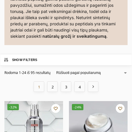
pavyzdžiui, sumažinti odos uždegimus ir pagerinti jos
tonusą. Jie taip pat veiksmingai drėkina, todėl oda ir
plaukai išlieka sveiki ir spindintys. Neturint sintetinių
priedų ar parabenų, produktai su peptidais yra tinkami
jautriai odai ir gali būti naudingi visų tipų plaukams,
siekiant pasiekti
natūralų grožį ir sveikatingumą
.
SHOW FILTERS
Rodoma 1-24 iš 95 rezultatų
1
2
3
4
-32%
-24%