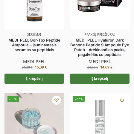
SERUMAI
PAAKIŲ PRIEŽIŪRAI
MEDI-PEEL Bor-Tox Peptide
MEDI-PEEL Hyaluron Dark
Ampoule – jauninamasis
Benone Peptide 9 Ampoule Eye
serumas su peptidais
Patch – drėkinančios paakių
pagalvėlės su peptidais
MEDI PEEL
MEDI PEEL
15,39
€
14,69
€
31,38
€
24,90
€
Į krepšelį
Į krepšelį
-33%
-27%