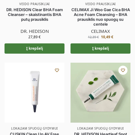
VEIDO PRAUSIKLIAI
VEIDO PRAUSIKLIAI
DR. HEDISON Clear BHA Foam
CELIMAX Ji Woo Gae Cica BHA
Cleanser – skaistinantis BHA
Acne Foam Cleansing – BHA
putų prausiklis
prausiklis nuo spuogų su
centele
DR. HEDISON
CELIMAX
27,89
€
10,49
€
12,39
€
Į krepšelį
Į krepšelį
LOKALIAM SPUOGŲ GYDYMUI
LOKALIAM SPUOGŲ GYDYMUI
CUSKIN Clean Up AV Free
DR. HEDISON Heartleaf Spot