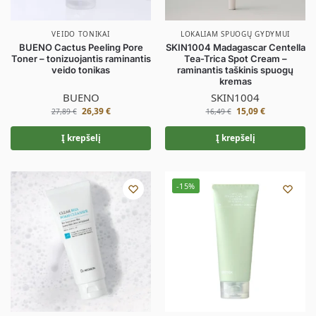
VEIDO TONIKAI
LOKALIAM SPUOGŲ GYDYMUI
BUENO Cactus Peeling Pore
SKIN1004 Madagascar Centella
Toner – tonizuojantis raminantis
Tea-Trica Spot Cream –
veido tonikas
raminantis taškinis spuogų
kremas
BUENO
SKIN1004
26,39
€
15,09
€
27,89
€
16,49
€
Į krepšelį
Į krepšelį
-15%