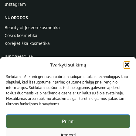
Instagram
NUORODOS
Beauty of Joseon kosmetika
Cosrx kosmetika
Korėjietiška kosmetika
INFORMACIJA
Tvarkyti sutikimą
Apie mus
Kontaktai
Siekdami užtikrinti geriausią patirtį, naudojame tokias technologijas kaip
slapukai, kad išsaugotume ir (arba) gautume prieigą prie įrenginio
Pagalba
informacijos. Sutikdami su šiomis technologijomis galėsime apdoroti
tokius duomenis kaip naršymo elgsena ar unikalūs ID šioje svetainėje.
INFORMACIJA PIRKĖJUI
Nesutikimas arba sutikimo atšaukimas gali turėti neigiamos įtakos tam
tikroms funkcijoms ir savybėms.
Pristatymo sąlygos
Taisyklės ir sąlygos
Priimti
Privatumo politika
Svetainės žemėlapis
Atmesti