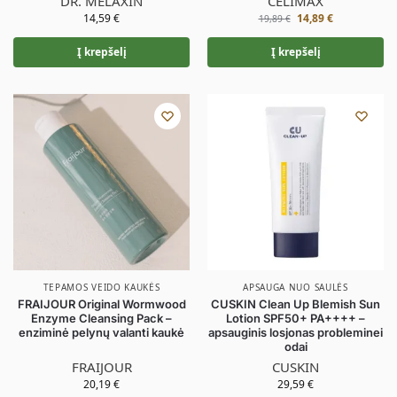
DR. MELAXIN
CELIMAX
14,59
€
14,89
€
19,89
€
Į krepšelį
Į krepšelį
TEPAMOS VEIDO KAUKĖS
APSAUGA NUO SAULĖS
FRAIJOUR Original Wormwood
CUSKIN Clean Up Blemish Sun
Enzyme Cleansing Pack –
Lotion SPF50+ PA++++ –
enziminė pelynų valanti kaukė
apsauginis losjonas probleminei
odai
FRAIJOUR
CUSKIN
20,19
€
29,59
€