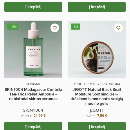
Į krepšelį
Į krepšelį
-12%
-8%
SERUMAI
KŪNO KREMAI
,
VEIDO KREMAI
SKIN1004 Madagascar Centella
JIGOTT Natural Black Snail
Tea-Trica Relief Ampoule –
Moisture Soothing Gel –
riebiai odai skirtas serumas
drėkinantis raminantis sraigių
mucino gelis
SKIN1004
JIGOTT
21,09
€
7,59
€
23,89
€
8,29
€
Į krepšelį
Į krepšelį