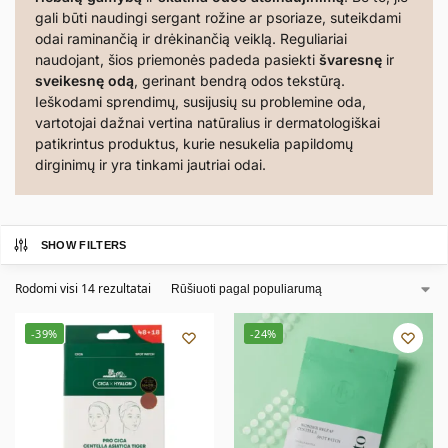
gali būti naudingi sergant rožine ar psoriaze, suteikdami
odai raminančią ir drėkinančią veiklą. Reguliariai
naudojant, šios priemonės padeda pasiekti
švaresnę
ir
sveikesnę odą
, gerinant bendrą odos tekstūrą.
Ieškodami sprendimų, susijusių su problemine oda,
vartotojai dažnai vertina natūralius ir dermatologiškai
patikrintus produktus, kurie nesukelia papildomų
dirginimų ir yra tinkami jautriai odai.
SHOW FILTERS
Rodomi visi 14 rezultatai
-39%
-24%