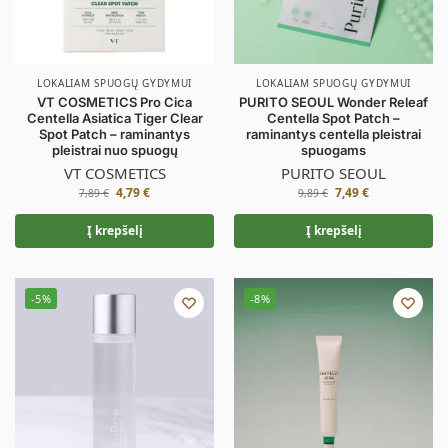
LOKALIAM SPUOGŲ GYDYMUI
LOKALIAM SPUOGŲ GYDYMUI
VT COSMETICS Pro Cica
PURITO SEOUL Wonder Releaf
Centella Asiatica Tiger Clear
Centella Spot Patch –
Spot Patch – raminantys
raminantys centella pleistrai
pleistrai nuo spuogų
spuogams
VT COSMETICS
PURITO SEOUL
4,79
€
7,49
€
7,89
€
9,89
€
Į krepšelį
Į krepšelį
-5%
-8%