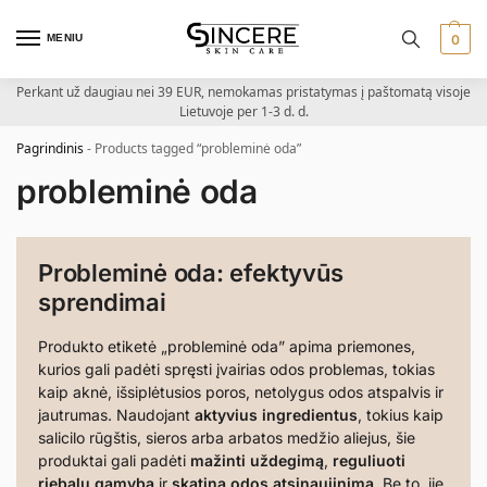
MENIU
0
Perkant už daugiau nei 39 EUR, nemokamas pristatymas į paštomatą visoje
Lietuvoje per 1-3 d. d.
Pagrindinis
-
Products tagged “probleminė oda”
probleminė oda
Probleminė oda: efektyvūs
sprendimai
Produkto etiketė „probleminė oda” apima priemones,
kurios gali padėti spręsti įvairias odos problemas, tokias
kaip aknė, išsiplėtusios poros, netolygus odos atspalvis ir
jautrumas. Naudojant
aktyvius ingredientus
, tokius kaip
salicilo rūgštis, sieros arba arbatos medžio aliejus, šie
produktai gali padėti
mažinti uždegimą
,
reguliuoti
riebalų gamybą
ir
skatina odos atsinaujinimą
. Be to, jie