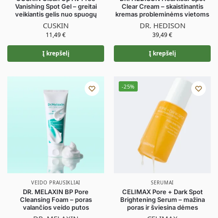
Vanishing Spot Gel – greitai
Clear Cream – skaistinantis
veikiantis gelis nuo spuogų
kremas probleminėms vietoms
CUSKIN
DR. HEDISON
11,49
€
39,49
€
Į krepšelį
Į krepšelį
-25%
VEIDO PRAUSIKLIAI
SERUMAI
DR. MELAXIN BP Pore
CELIMAX Pore + Dark Spot
Cleansing Foam – poras
Brightening Serum – mažina
valančios veido putos
poras ir šviesina dėmes