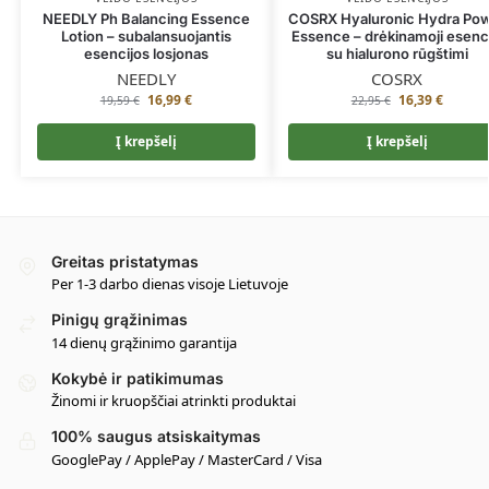
NEEDLY Ph Balancing Essence
COSRX Hyaluronic Hydra Po
Lotion – subalansuojantis
Essence – drėkinamoji esenci
esencijos losjonas
su hialurono rūgštimi
NEEDLY
COSRX
16,99
€
16,39
€
19,59
€
22,95
€
Į krepšelį
Į krepšelį
Greitas pristatymas
Per 1-3 darbo dienas visoje Lietuvoje
Pinigų grąžinimas
14 dienų grąžinimo garantija
Kokybė ir patikimumas
Žinomi ir kruopščiai atrinkti produktai
100% saugus atsiskaitymas
GooglePay / ApplePay / MasterCard / Visa