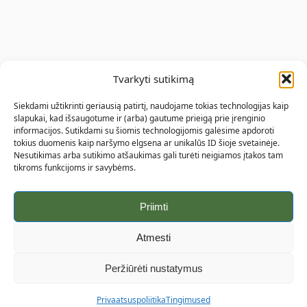
Tvarkyti sutikimą
Siekdami užtikrinti geriausią patirtį, naudojame tokias technologijas kaip
slapukai, kad išsaugotume ir (arba) gautume prieigą prie įrenginio
informacijos. Sutikdami su šiomis technologijomis galėsime apdoroti
tokius duomenis kaip naršymo elgsena ar unikalūs ID šioje svetainėje.
Nesutikimas arba sutikimo atšaukimas gali turėti neigiamos įtakos tam
tikroms funkcijoms ir savybėms.
Priimti
Atmesti
Peržiūrėti nustatymus
Privaatsuspoliitika
Tingimused