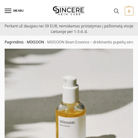
MENIU
0
Perkant už daugiau nei 39 EUR, nemokamas pristatymas į paštomatą visoje
Lietuvoje per 1-3 d. d.
Pagrindinis
-
MIXSOON
-
MIXSOON Bean Essence – drėkinantis pupelių serum