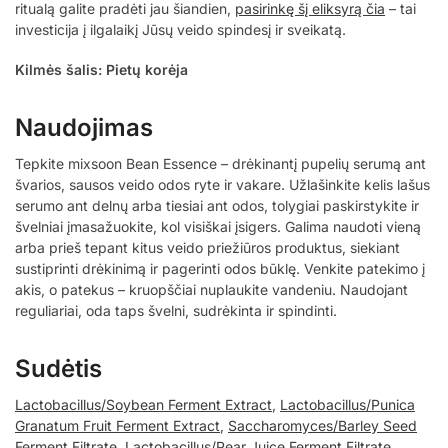
ritualą galite pradėti jau šiandien,
pasirinkę šį eliksyrą čia
– tai
investicija į ilgalaikį Jūsų veido spindesį ir sveikatą.
Kilmės šalis: Pietų korėja
Naudojimas
Tepkite mixsoon Bean Essence – drėkinantį pupelių serumą ant
švarios, sausos veido odos ryte ir vakare. Užlašinkite kelis lašus
serumo ant delnų arba tiesiai ant odos, tolygiai paskirstykite ir
švelniai įmasažuokite, kol visiškai įsigers. Galima naudoti vieną
arba prieš tepant kitus veido priežiūros produktus, siekiant
sustiprinti drėkinimą ir pagerinti odos būklę. Venkite patekimo į
akis, o patekus – kruopščiai nuplaukite vandeniu. Naudojant
reguliariai, oda taps švelni, sudrėkinta ir spindinti.
Sudėtis
Lactobacillus/Soybean Ferment Extract
,
Lactobacillus/Punica
Granatum Fruit Ferment Extract
,
Saccharomyces/Barley Seed
Ferment Filtrate
,
Lactobacillus/Pear Juice Ferment Filtrate