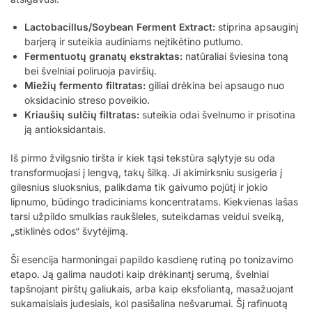
Lactobacillus/Soybean Ferment Extract:
stiprina apsauginį
barjerą ir suteikia audiniams neįtikėtino putlumo.
Fermentuotų granatų ekstraktas:
natūraliai šviesina toną
bei švelniai poliruoja paviršių.
Miežių fermento filtratas:
giliai drėkina bei apsaugo nuo
oksidacinio streso poveikio.
Kriaušių sulčių filtratas:
suteikia odai švelnumo ir prisotina
ją antioksidantais.
Iš pirmo žvilgsnio tiršta ir kiek tąsi tekstūra sąlytyje su oda
transformuojasi į lengvą, takų šilką. Ji akimirksniu susigeria į
gilesnius sluoksnius, palikdama tik gaivumo pojūtį ir jokio
lipnumo, būdingo tradiciniams koncentratams. Kiekvienas lašas
tarsi užpildo smulkias raukšleles, suteikdamas veidui sveiką,
„stiklinės odos“ švytėjimą.
Ši esencija harmoningai papildo kasdienę rutiną po tonizavimo
etapo. Ją galima naudoti kaip drėkinantį serumą, švelniai
tapšnojant pirštų galiukais, arba kaip eksfoliantą, masažuojant
sukamaisiais judesiais, kol pasišalina nešvarumai. Šį rafinuotą