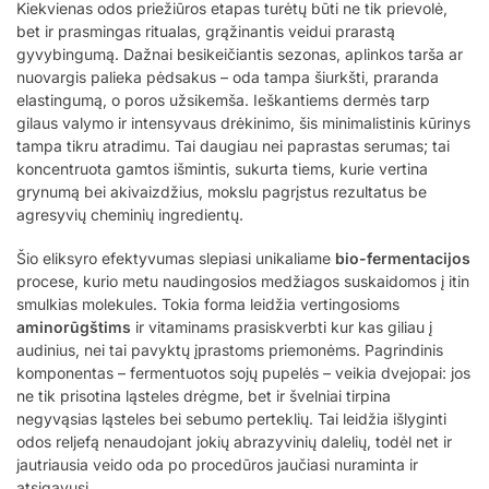
Kiekvienas odos priežiūros etapas turėtų būti ne tik prievolė,
bet ir prasmingas ritualas, grąžinantis veidui prarastą
gyvybingumą. Dažnai besikeičiantis sezonas, aplinkos tarša ar
nuovargis palieka pėdsakus – oda tampa šiurkšti, praranda
elastingumą, o poros užsikemša. Ieškantiems dermės tarp
gilaus valymo ir intensyvaus drėkinimo, šis minimalistinis kūrinys
tampa tikru atradimu. Tai daugiau nei paprastas serumas; tai
koncentruota gamtos išmintis, sukurta tiems, kurie vertina
grynumą bei akivaizdžius, mokslu pagrįstus rezultatus be
agresyvių cheminių ingredientų.
Šio eliksyro efektyvumas slepiasi unikaliame
bio-fermentacijos
procese, kurio metu naudingosios medžiagos suskaidomos į itin
smulkias molekules. Tokia forma leidžia vertingosioms
aminorūgštims
ir vitaminams prasiskverbti kur kas giliau į
audinius, nei tai pavyktų įprastoms priemonėms. Pagrindinis
komponentas – fermentuotos sojų pupelės – veikia dvejopai: jos
ne tik prisotina ląsteles drėgme, bet ir švelniai tirpina
negyvąsias ląsteles bei sebumo perteklių. Tai leidžia išlyginti
odos reljefą nenaudojant jokių abrazyvinių dalelių, todėl net ir
jautriausia veido oda po procedūros jaučiasi nuraminta ir
atsigavusi.