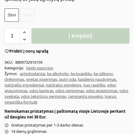
30ml
50ml
Į krepšelį
Pridėti į norų sąrašą
SKU:
8809732910159
Kategorija:
Veido esencijos
Žymos:
antioksidantai
,
be alkoholio
,
be kvapiklių
,
be silikonų
,
drėkinimas
,
greitas įsigėrimas
,
jautri oda
,
kasdienis naudojimas
,
natūralūs ingredientai
,
natūralus spindesys
,
nuo raukšlių
,
odos
atjauninimas
,
odos barjeras
,
odos raminimas
,
odos skaistinimas
,
odos
sveikata
,
odos tekstūros gerinimas
,
raminantis poveikis
,
tvarus
,
veganiška formulė
Nemokamas pristatymas į paštomatą visoje Lietuvoje perkant
už daugiau nei 39 Eur.
Greitas pristatymas per 1-3 darbo dienas
14 dienų grąžinimas