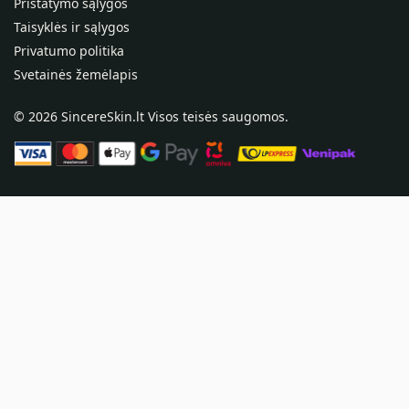
Pristatymo sąlygos
Taisyklės ir sąlygos
Privatumo politika
Svetainės žemėlapis
©
2026
SincereSkin.lt
Visos teisės saugomos.