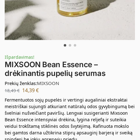
Išpardavimas!
MIXSOON Bean Essence –
drėkinantis pupelių serumas
Prekių ženklas:
MIXSOON
14,39
€
18,49
€
Fermentuotos sojų pupelės ir vertingi augaliniai ekstraktai
meistriškai sujungti atkuriant natūralų odos gyvybingumą bei
švelniai nušveičiant paviršių. Lengvai susigerianti Mixsoon
Bean Essence intensyviai drėkina, lygina reljefą ir suteikia
veidui trokštamą stiklinės odos švytėjimą. Rafinuota mokslo
bei gamtos darna užtikrina stiprų apsauginį barjerą ir sveiką
spindesį be jokių agresyvių priedų.