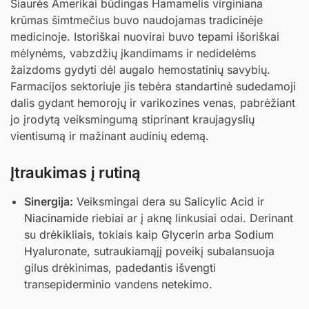
Šiaurės Amerikai būdingas Hamamelis virginiana
krūmas šimtmečius buvo naudojamas tradicinėje
medicinoje. Istoriškai nuovirai buvo tepami išoriškai
mėlynėms, vabzdžių įkandimams ir nedidelėms
žaizdoms gydyti dėl augalo hemostatinių savybių.
Farmacijos sektoriuje jis tebėra standartinė sudedamoji
dalis gydant hemorojų ir varikozines venas, pabrėžiant
jo įrodytą veiksmingumą stiprinant kraujagyslių
vientisumą ir mažinant audinių edemą.
Įtraukimas į rutiną
Sinergija:
Veiksmingai dera su
Salicylic Acid
ir
Niacinamide
riebiai ar į aknę linkusiai odai. Derinant
su drėkikliais, tokiais kaip
Glycerin
arba
Sodium
Hyaluronate
, sutraukiamąjį poveikį subalansuoja
gilus drėkinimas, padedantis išvengti
transepiderminio vandens netekimo.