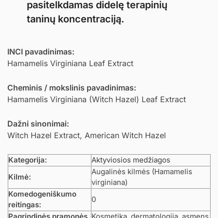
pasitelkdamas didelę terapinių
taninų koncentraciją.
INCI pavadinimas:
Hamamelis Virginiana Leaf Extract
Cheminis / mokslinis pavadinimas:
Hamamelis Virginiana (Witch Hazel) Leaf Extract
Dažni sinonimai:
Witch Hazel Extract, American Witch Hazel
Kategorija:
Aktyviosios medžiagos
Augalinės kilmės (Hamamelis
Kilmė:
virginiana)
Komedogeniškumo
0
reitingas:
Pagrindinės pramonės
Kosmetika, dermatologija, asmens