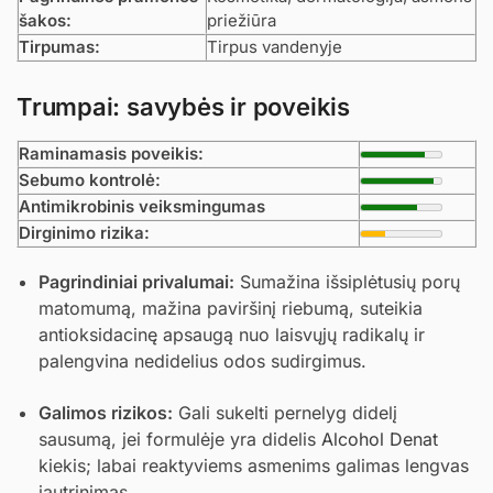
šakos:
priežiūra
Tirpumas:
Tirpus vandenyje
Trumpai: savybės ir poveikis
Raminamasis poveikis:
Sebumo kontrolė:
Antimikrobinis veiksmingumas
Dirginimo rizika:
Pagrindiniai privalumai:
Sumažina išsiplėtusių porų
matomumą, mažina paviršinį riebumą, suteikia
antioksidacinę apsaugą nuo laisvųjų radikalų ir
palengvina nedidelius odos sudirgimus.
Galimos rizikos:
Gali sukelti pernelyg didelį
sausumą, jei formulėje yra didelis
Alcohol Denat
kiekis; labai reaktyviems asmenims galimas lengvas
jautrinimas.