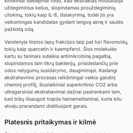
klinikiniai stebėjimai rodo, kad ekstraktas moduliuoja
uždegiminius kelius, slopindamas prouždegiminių
citokinų, tokių kaip IL-8, išsiskyrimą, todėl jis yra
veiksmingas kandidatas gydant lengvą aknę ir saulės
pažeistą odą.
Vandenyje tirpios lapų frakcijos taip pat turi flavonoidų,
tokių kaip quercetin ir kaempferol. Šios molekulės
kartu su taninais suteikia antimikrobinę pagalbą,
slopindamos tam tikrų bakterijų, prisidedančių prie
odos nelygumų susidarymo, dauginimąsi. Kadangi
ekstrahavimo procesas reikšmingai veikia galutinį
cheminį profilį, šiuolaikiniai superkritinio CO2 arba
ultragarsiniai ekstrahavimai dažnai pasirenkami tam,
kad būtų išsaugoti trapūs hamamelitaninai, kurie kitu
atveju prarandami distiliuojant garais.
Platesnis pritaikymas ir kilmė