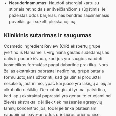
Nesuderinamumas:
Naudoti atsargiai kartu su
stipriais retinoidais ar šveičiančiomis rūgštimis, jei
pažeistas odos barjeras, nes bendras sausinamasis
poveikis gali sukelti pleiskanojimą.
Klinikinis sutarimas ir saugumas
Cosmetic Ingredient Review (CIR) ekspertų grupė
įvertino iš Hamamelis virginiana gautas sudedamąsias
dalis ir padarė išvadą, kad jos yra saugios naudoti
kosmetikos formulėse pagal dabartinę praktiką. Nors
žalias ekstraktas paprastai nedirgina, grupė pataria
formuluotojams užtikrinti, kad galutiniai produktai
nesukeltų jautrinimo, ypač kai juose yra lakiųjų aliejų ar
alkoholio nešiklių. Dermatologiniai tyrimai patvirtina,
kad lapų ekstraktai paprastai yra geriau toleruojami nei
žievės ekstraktai dėl šiek tiek mažesnės agresyvių
taninų koncentracijos, todėl jie tinka platesniam
naudojimui leave-on odos priežiūros priemonėse.