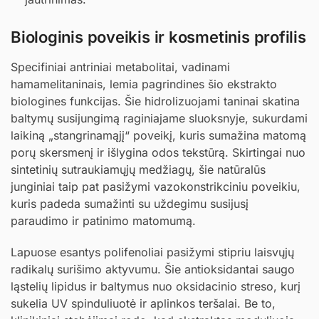
Biologinis poveikis ir kosmetinis profilis
Specifiniai antriniai metabolitai, vadinami
hamamelitaninais, lemia pagrindines šio ekstrakto
biologines funkcijas. Šie hidrolizuojami taninai skatina
baltymų susijungimą raginiajame sluoksnyje, sukurdami
laikiną „stangrinamąjį“ poveikį, kuris sumažina matomą
porų skersmenį ir išlygina odos tekstūrą. Skirtingai nuo
sintetinių sutraukiamųjų medžiagų, šie natūralūs
junginiai taip pat pasižymi vazokonstrikciniu poveikiu,
kuris padeda sumažinti su uždegimu susijusį
paraudimo ir patinimo matomumą.
Lapuose esantys polifenoliai pasižymi stipriu laisvųjų
radikalų surišimo aktyvumu. Šie antioksidantai saugo
ląstelių lipidus ir baltymus nuo oksidacinio streso, kurį
sukelia UV spinduliuotė ir aplinkos teršalai. Be to,