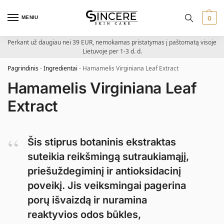
MENIU
0
Perkant už daugiau nei 39 EUR, nemokamas pristatymas į paštomatą visoje
Lietuvoje per 1-3 d. d.
Pagrindinis
-
Ingredientai
-
Hamamelis Virginiana Leaf Extract
Hamamelis Virginiana Leaf
Extract
Šis stiprus botaninis ekstraktas
suteikia reikšmingą sutraukiamąjį,
priešuždegiminį ir antioksidacinį
poveikį. Jis veiksmingai pagerina
porų išvaizdą ir nuramina
reaktyvios odos būkles,