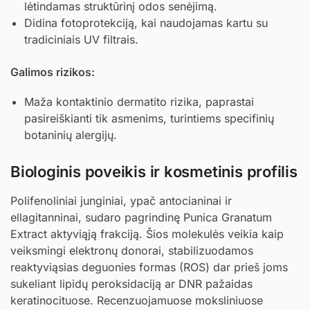
lėtindamas struktūrinį odos senėjimą.
Didina fotoprotekciją, kai naudojamas kartu su
tradiciniais UV filtrais.
Galimos rizikos:
Maža kontaktinio dermatito rizika, paprastai
pasireiškianti tik asmenims, turintiems specifinių
botaninių alergijų.
Biologinis poveikis ir kosmetinis profilis
Polifenoliniai junginiai, ypač antocianinai ir
ellagitanninai, sudaro pagrindinę Punica Granatum
Extract aktyviąją frakciją. Šios molekulės veikia kaip
veiksmingi elektronų donorai, stabilizuodamos
reaktyviąsias deguonies formas (ROS) dar prieš joms
sukeliant lipidų peroksidaciją ar DNR pažaidas
keratinocituose. Recenzuojamuose moksliniuose