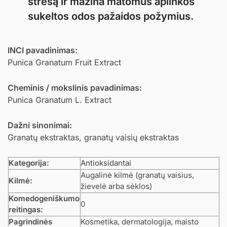
stresą ir mažina matomus aplinkos
sukeltos odos pažaidos požymius.
INCI pavadinimas:
Punica Granatum Fruit Extract
Cheminis / mokslinis pavadinimas:
Punica Granatum L. Extract
Dažni sinonimai:
Granatų ekstraktas, granatų vaisių ekstraktas
Kategorija:
Antioksidantai
Augalinė kilmė (granatų vaisius,
Kilmė:
žievelė arba sėklos)
Komedogeniškumo
0
reitingas:
Pagrindinės
Kosmetika, dermatologija, maisto