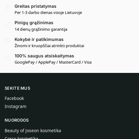
Greitas pristatymas
Per 1-3 darbo dienas visoje Lietuvoje
Pinigų grąžinimas
14 dienų grąžinimo garantija
Kokybė ir patikimumas
Žinomi ir kruopščiai atrinkti produktai
100% saugus atsiskaitymas
GooglePay / ApplePay / MasterCard / Visa
SEKITE MUS
Facebook
Instagram
NUORODOS
Beauty of Joseon kosmetika
Cosrx kosmetika