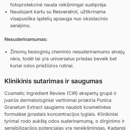
fotoprotekcinė nauda reikšmingai sustiprėja.
Naudojant kartu su
Resveratrol
, užtikrinama
visapusiška ląstelių apsauga nuo oksidacinio
senėjimo.
Nesuderinamumas:
Žinomų tiesioginių cheminio nesuderinamumo atvejų
nėra, todėl tai yra universalus priedas beveik bet
kuriai odos priežiūros rutinai.
Klinikinis sutarimas ir saugumas
Cosmetic Ingredient Review (CIR) ekspertų grupė ir
įvairūs dermatologiniai vertinimai priskiria Punica
Granatum Extract saugiems naudoti kosmetinėse
formulėse įprastais koncentracijos lygiais. Klinikiniai
tyrimai rodo aukštą odos suderinamumą, o dirginimo ir
sensibilizacijos potencialas yra nereikšmingas. Kadangi