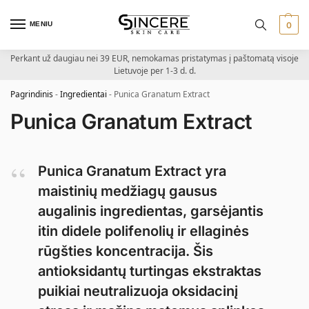
MENIU
0
Perkant už daugiau nei 39 EUR, nemokamas pristatymas į paštomatą visoje
Lietuvoje per 1-3 d. d.
Pagrindinis
-
Ingredientai
-
Punica Granatum Extract
Punica Granatum Extract
Punica Granatum Extract yra
maistinių medžiagų gausus
augalinis ingredientas, garsėjantis
itin didele polifenolių ir ellaginės
rūgšties koncentracija. Šis
antioksidantų turtingas ekstraktas
puikiai neutralizuoja oksidacinį