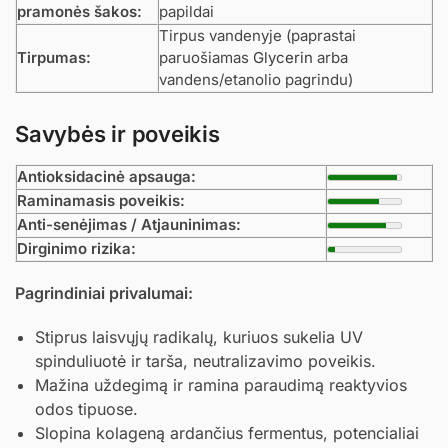
pramonės šakos:
papildai
Tirpus vandenyje (paprastai
Tirpumas:
paruošiamas
Glycerin
arba
vandens/etanolio pagrindu)
Savybės ir poveikis
Antioksidacinė apsauga:
Raminamasis poveikis:
Anti-senėjimas / Atjauninimas:
Dirginimo rizika:
Pagrindiniai privalumai:
Stiprus laisvųjų radikalų, kuriuos sukelia UV
spinduliuotė ir tarša, neutralizavimo poveikis.
Mažina uždegimą ir ramina paraudimą reaktyvios
odos tipuose.
Slopina kolageną ardančius fermentus, potencialiai