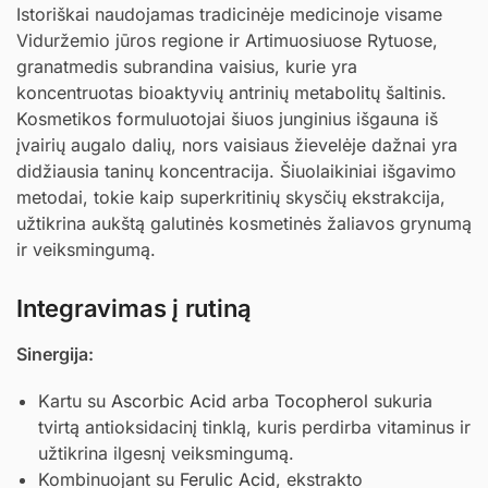
Istoriškai naudojamas tradicinėje medicinoje visame
Viduržemio jūros regione ir Artimuosiuose Rytuose,
granatmedis subrandina vaisius, kurie yra
koncentruotas bioaktyvių antrinių metabolitų šaltinis.
Kosmetikos formuluotojai šiuos junginius išgauna iš
įvairių augalo dalių, nors vaisiaus žievelėje dažnai yra
didžiausia taninų koncentracija. Šiuolaikiniai išgavimo
metodai, tokie kaip superkritinių skysčių ekstrakcija,
užtikrina aukštą galutinės kosmetinės žaliavos grynumą
ir veiksmingumą.
Integravimas į rutiną
Sinergija:
Kartu su
Ascorbic Acid
arba
Tocopherol
sukuria
tvirtą antioksidacinį tinklą, kuris perdirba vitaminus ir
užtikrina ilgesnį veiksmingumą.
Kombinuojant su
Ferulic Acid
, ekstrakto