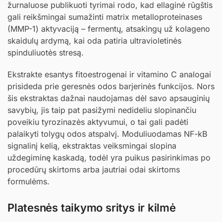
žurnaluose publikuoti tyrimai rodo, kad ellaginė rūgštis
gali reikšmingai sumažinti matrix metalloproteinases
(MMP-1) aktyvaciją – fermentų, atsakingų už kolageno
skaidulų ardymą, kai oda patiria ultravioletinės
spinduliuotės stresą.
Ekstrakte esantys fitoestrogenai ir vitamino C analogai
prisideda prie geresnės odos barjerinės funkcijos. Nors
šis ekstraktas dažnai naudojamas dėl savo apsauginių
savybių, jis taip pat pasižymi nedideliu slopinančiu
poveikiu tyrozinazės aktyvumui, o tai gali padėti
palaikyti tolygų odos atspalvį. Moduliuodamas NF-kB
signalinį kelią, ekstraktas veiksmingai slopina
uždegiminę kaskadą, todėl yra puikus pasirinkimas po
procedūrų skirtoms arba jautriai odai skirtoms
formulėms.
Platesnės taikymo sritys ir kilmė