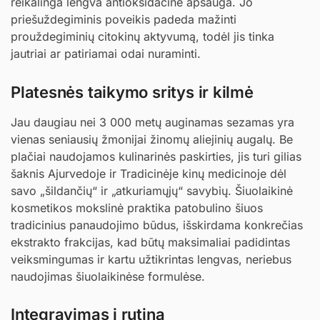
reikalinga lengva antioksidacinė apsauga. Jo
priešuždegiminis poveikis padeda mažinti
prouždegiminių citokinų aktyvumą, todėl jis tinka
jautriai ar patiriamai odai nuraminti.
Platesnės taikymo sritys ir kilmė
Jau daugiau nei 3 000 metų auginamas sezamas yra
vienas seniausių žmonijai žinomų aliejinių augalų. Be
plačiai naudojamos kulinarinės paskirties, jis turi gilias
šaknis Ajurvedoje ir Tradicinėje kinų medicinoje dėl
savo „šildančių“ ir „atkuriamųjų“ savybių. Šiuolaikinė
kosmetikos mokslinė praktika patobulino šiuos
tradicinius panaudojimo būdus, išskirdama konkrečias
ekstrakto frakcijas, kad būtų maksimaliai padidintas
veiksmingumas ir kartu užtikrintas lengvas, neriebus
naudojimas šiuolaikinėse formulėse.
Integravimas į rutiną