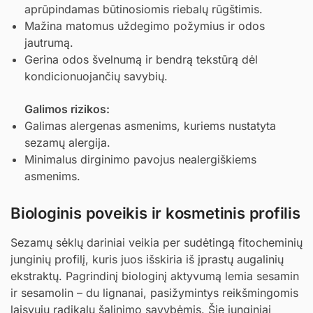
aprūpindamas būtinosiomis riebalų rūgštimis.
Mažina matomus uždegimo požymius ir odos
jautrumą.
Gerina odos švelnumą ir bendrą tekstūrą dėl
kondicionuojančių savybių.
Galimos rizikos:
Galimas alergenas asmenims, kuriems nustatyta
sezamų alergija.
Minimalus dirginimo pavojus nealergiškiems
asmenims.
Biologinis poveikis ir kosmetinis profilis
Sezamų sėklų dariniai veikia per sudėtingą fitocheminių
junginių profilį, kuris juos išskiria iš įprastų augalinių
ekstraktų. Pagrindinį biologinį aktyvumą lemia sesamin
ir sesamolin – du lignanai, pasižymintys reikšmingomis
laisvųjų radikalų šalinimo savybėmis. Šie junginiai