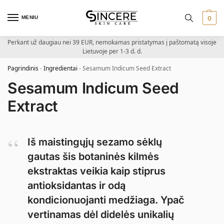
MENIU
0
Perkant už daugiau nei 39 EUR, nemokamas pristatymas į paštomatą visoje
Lietuvoje per 1-3 d. d.
Pagrindinis
-
Ingredientai
-
Sesamum Indicum Seed Extract
Sesamum Indicum Seed
Extract
Iš maistingųjų sezamo sėklų
gautas šis botaninės kilmės
ekstraktas veikia kaip stiprus
antioksidantas ir odą
kondicionuojanti medžiaga. Ypač
vertinamas dėl didelės unikalių