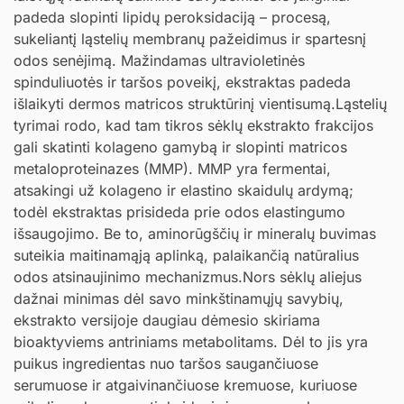
padeda slopinti lipidų peroksidaciją – procesą,
sukeliantį ląstelių membranų pažeidimus ir spartesnį
odos senėjimą. Mažindamas ultravioletinės
spinduliuotės ir taršos poveikį, ekstraktas padeda
išlaikyti dermos matricos struktūrinį vientisumą.Ląstelių
tyrimai rodo, kad tam tikros sėklų ekstrakto frakcijos
gali skatinti kolageno gamybą ir slopinti matricos
metaloproteinazes (MMP). MMP yra fermentai,
atsakingi už kolageno ir elastino skaidulų ardymą;
todėl ekstraktas prisideda prie odos elastingumo
išsaugojimo. Be to, aminorūgščių ir mineralų buvimas
suteikia maitinamąją aplinką, palaikančią natūralius
odos atsinaujinimo mechanizmus.Nors sėklų aliejus
dažnai minimas dėl savo minkštinamųjų savybių,
ekstrakto versijoje daugiau dėmesio skiriama
bioaktyviems antriniams metabolitams. Dėl to jis yra
puikus ingredientas nuo taršos saugančiuose
serumuose ir atgaivinančiuose kremuose, kuriuose