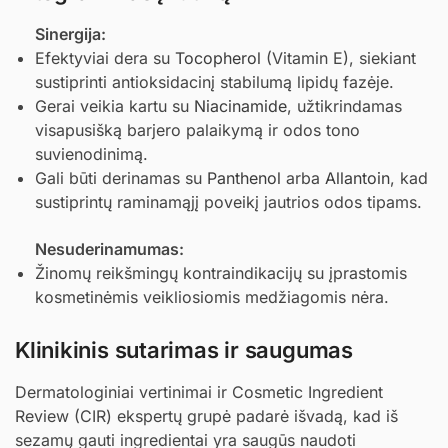
Sinergija:
Efektyviai dera su
Tocopherol
(Vitamin E), siekiant
sustiprinti antioksidacinį stabilumą lipidų fazėje.
Gerai veikia kartu su
Niacinamide
, užtikrindamas
visapusišką barjero palaikymą ir odos tono
suvienodinimą.
Gali būti derinamas su
Panthenol
arba
Allantoin
, kad
sustiprintų raminamąjį poveikį jautrios odos tipams.
Nesuderinamumas:
Žinomų reikšmingų kontraindikacijų su įprastomis
kosmetinėmis veikliosiomis medžiagomis nėra.
Klinikinis sutarimas ir saugumas
Dermatologiniai vertinimai ir Cosmetic Ingredient
Review (CIR) ekspertų grupė padarė išvadą, kad iš
sezamų gauti ingredientai yra saugūs naudoti