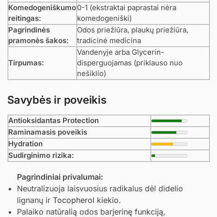
Komedogeniškumo
0-1 (ekstraktai paprastai nėra
reitingas:
komedogeniški)
Pagrindinės
Odos priežiūra, plaukų priežiūra,
pramonės šakos:
tradicinė medicina
Vandenyje arba
Glycerin
-
Tirpumas:
disperguojamas (priklauso nuo
nešiklio)
Savybės ir poveikis
Antioksidantas Protection
Raminamasis poveikis
Hydration
Sudirginimo rizika:
Pagrindiniai privalumai:
Neutralizuoja laisvuosius radikalus dėl didelio
lignanų ir
Tocopherol
kiekio.
Palaiko natūralią odos barjerinę funkciją,