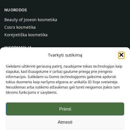
NUORODOS
Beauty of Joseon kosmetika
Cosrx kosmetika
Korėjietiška kosmetika
INFORMACIJA
Tvarkyti sutikimą
Apie mus
Kontaktai
Siekdami užtikrinti geriausią patirtį, naudojame tokias technologijas kaip
slapukai, kad išsaugotume ir (arba) gautume prieigą prie įrenginio
Pagalba
informacijos. Sutikdami su šiomis technologijomis galėsime apdoroti
tokius duomenis kaip naršymo elgsena ar unikalūs ID šioje svetainėje.
INFORMACIJA PIRKĖJUI
Nesutikimas arba sutikimo atšaukimas gali turėti neigiamos įtakos tam
tikroms funkcijoms ir savybėms.
Pristatymo sąlygos
Taisyklės ir sąlygos
Priimti
Privatumo politika
Svetainės žemėlapis
Atmesti