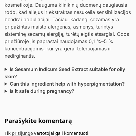
kosmetikoje. Dauguma klinikinių duomenų daugiausia
rodo, kad aliejus ir ekstraktas nesukelia sensibilizacijos
bendrai populiacijai. Tačiau, kadangi sezamas yra
pripažintas maisto alergenas, asmenys, turintys
sisteminę sezamų alergiją, turėtų elgtis atsargiai. Odos
priežiūroje jis paprastai naudojamas 0,1 %–5 %
koncentracijomis, kur yra gerai toleruojamas ir
nedirginantis.
Is Sesamum Indicum Seed Extract suitable for oily
skin?
Can this ingredient help with hyperpigmentation?
Is it safe during pregnancy?
Parašykite komentarą
Tik
prisijungę
vartotojai gali komentuoti.