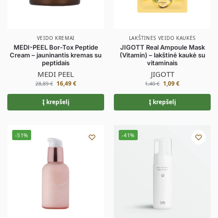
VEIDO KREMAI
LAKŠTINĖS VEIDO KAUKĖS
MEDI-PEEL Bor-Tox Peptide
JIGOTT Real Ampoule Mask
Cream – jauninantis kremas su
(Vitamin) – lakštinė kaukė su
peptidais
vitaminais
MEDI PEEL
JIGOTT
16,49
€
1,09
€
28,89
€
1,40
€
Į krepšelį
Į krepšelį
-51%
-41%