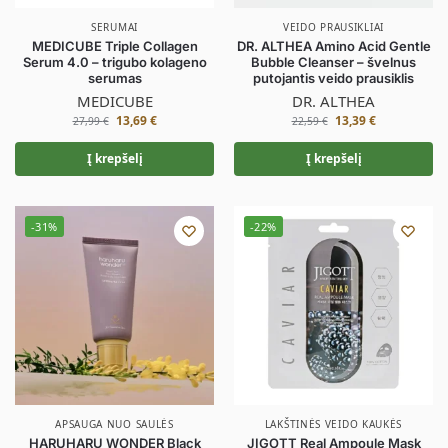
SERUMAI
VEIDO PRAUSIKLIAI
MEDICUBE Triple Collagen
DR. ALTHEA Amino Acid Gentle
Serum 4.0 – trigubo kolageno
Bubble Cleanser – švelnus
serumas
putojantis veido prausiklis
MEDICUBE
DR. ALTHEA
13,69
€
13,39
€
27,99
€
22,59
€
Į krepšelį
Į krepšelį
-31%
-22%
APSAUGA NUO SAULĖS
LAKŠTINĖS VEIDO KAUKĖS
HARUHARU WONDER Black
JIGOTT Real Ampoule Mask