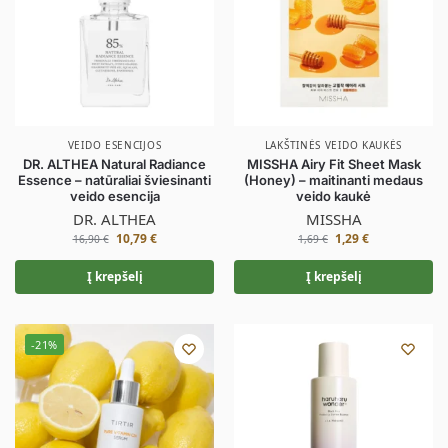
VEIDO ESENCIJOS
LAKŠTINĖS VEIDO KAUKĖS
DR. ALTHEA Natural Radiance
MISSHA Airy Fit Sheet Mask
Essence – natūraliai šviesinanti
(Honey) – maitinanti medaus
veido esencija
veido kaukė
DR. ALTHEA
MISSHA
10,79
€
1,29
€
16,90
€
1,69
€
Į krepšelį
Į krepšelį
-21%