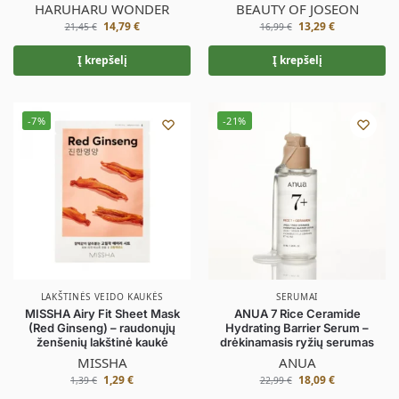
HARUHARU WONDER
BEAUTY OF JOSEON
14,79
€
13,29
€
21,45
€
16,99
€
Į krepšelį
Į krepšelį
-7%
-21%
LAKŠTINĖS VEIDO KAUKĖS
SERUMAI
MISSHA Airy Fit Sheet Mask
ANUA 7 Rice Ceramide
(Red Ginseng) – raudonųjų
Hydrating Barrier Serum –
ženšenių lakštinė kaukė
drėkinamasis ryžių serumas
MISSHA
ANUA
1,29
€
18,09
€
1,39
€
22,99
€