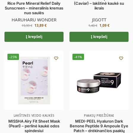
Rice Pure Mineral Relief Daily
(Caviar) – lakštinė kaukė su
Sunscreen – mineralinis kremas
ikrais
nuo saulės
HARUHARU WONDER
JIGOTT
13,89
€
1,09
€
19,99
€
1,40
€
Į krepšelį
Į krepšelį
-25%
-41%
LAKŠTINĖS VEIDO KAUKĖS
PAAKIŲ PRIEŽIŪRAI
MISSHA Airy Fit Sheet Mask
MEDI-PEEL Hyaluron Dark
(Pearl) – perlinė kaukė odos
Benone Peptide 9 Ampoule Eye
spindesiui
Patch – drėkinančios paakių