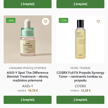
Į krepšelį
Į krepšelį
-36%
-31%
LOKALIAM SPUOGŲ GYDYMUI
VEIDO TONIKAI
AXIS-Y Spot The Difference
COSRX Full Fit Propolis Synergy
Blemish Treatment – dėmių
Toner – raminantis tonikas su
mažinimo priemonė
propoliu
AXIS-Y
COSRX
10,79
€
12,39
€
16,99
€
17,89
€
Į krepšelį
Į krepšelį