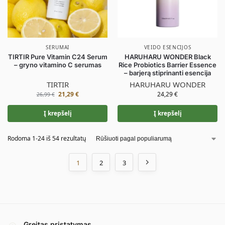
SERUMAI
VEIDO ESENCIJOS
TIRTIR Pure Vitamin C24 Serum
HARUHARU WONDER Black
– gryno vitamino C serumas
Rice Probiotics Barrier Essence
– barjerą stiprinanti esencija
TIRTIR
HARUHARU WONDER
21,29
€
24,29
€
26,99
€
Į krepšelį
Į krepšelį
Rodoma 1-24 iš 54 rezultatų
1
2
3
Greitas pristatymas