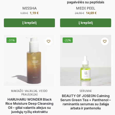
pagalvėlės su peptidais
MISSHA
MEDI PEEL
1,19
€
14,69
€
1,59
€
24,90
€
Į krepšelį
Į krepšelį
-31%
-22%
MAKIAŽO VALIKLIAI
,
VEIDO
SERUMAI
PRAUSIKLIAI
BEAUTY OF JOSEON Calming
HARUHARU WONDER Black
Serum Green Tea + Panthenol –
Rice Moisture Deep Cleansing
raminantis serumas su žaliąja
Oil – giliai valantis aliejus su
arbata ir pantenoliu
juodųjų ryžių ekstraktu