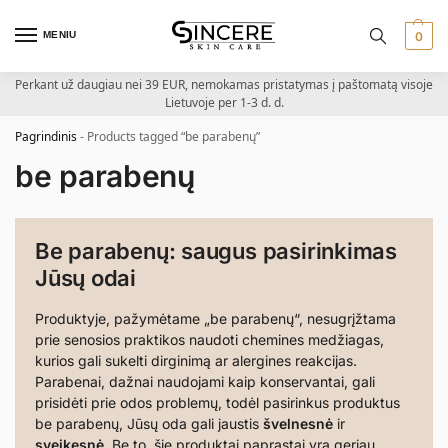
MENIU
0
Perkant už daugiau nei 39 EUR, nemokamas pristatymas į paštomatą visoje
Lietuvoje per 1-3 d. d.
Pagrindinis
-
Products tagged “be parabenų”
be parabenų
Be parabenų: saugus pasirinkimas
Jūsų odai
Produktyje, pažymėtame „be parabenų“, nesugrįžtama
prie senosios praktikos naudoti chemines medžiagas,
kurios gali sukelti dirginimą ar alergines reakcijas.
Parabenai, dažnai naudojami kaip konservantai, gali
prisidėti prie odos problemų, todėl pasirinkus produktus
be parabenų, Jūsų oda gali jaustis
švelnesnė
ir
sveikesnė
. Be to, šie produktai paprastai yra geriau