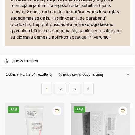
toleruojami jautriai ir alergiškai odai, suteikiant jums
ramybę žinant, kad naudojate
natūralesnes
ir
saugias
sudedamąsias dalis. Pasirinkdami „be parabenų“
produktus, taip pat prisidedate prie
ekologiškesnio
gyvenimo būdo, nes dauguma šių gaminių yra sukuriami
su didesniu dėmesiu aplinkos apsaugai ir tvarumui.
SHOW FILTERS
Rodoma 1-24 iš 54 rezultatų
1
2
3
-36%
-35%