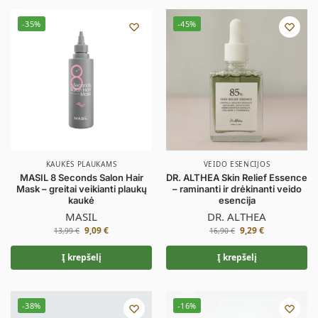
-35%
-45%
KAUKĖS PLAUKAMS
VEIDO ESENCIJOS
MASIL 8 Seconds Salon Hair
DR. ALTHEA Skin Relief Essence
Mask – greitai veikianti plaukų
– raminanti ir drėkinanti veido
kaukė
esencija
MASIL
DR. ALTHEA
9,09
€
9,29
€
13,99
€
16,90
€
Į krepšelį
Į krepšelį
-38%
-16%