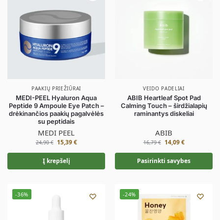
PAAKIŲ PRIEŽIŪRAI
VEIDO PADELIAI
MEDI-PEEL Hyaluron Aqua
ABIB Heartleaf Spot Pad
Peptide 9 Ampoule Eye Patch –
Calming Touch – širdžialapių
drėkinančios paakių pagalvėlės
raminantys diskeliai
su peptidais
MEDI PEEL
ABIB
15,39
€
14,09
€
24,90
€
16,79
€
Į krepšelį
Pasirinkti savybes
-36%
-24%