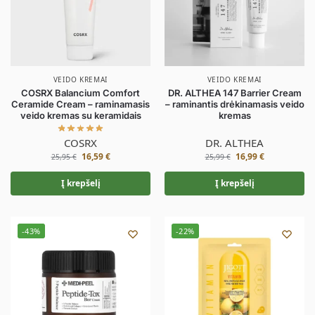
VEIDO KREMAI
VEIDO KREMAI
COSRX Balancium Comfort
DR. ALTHEA 147 Barrier Cream
Ceramide Cream – raminamasis
– raminantis drėkinamasis veido
veido kremas su keramidais
kremas
COSRX
DR. ALTHEA
16,59
€
16,99
€
25,95
€
25,99
€
Į krepšelį
Į krepšelį
-43%
-22%