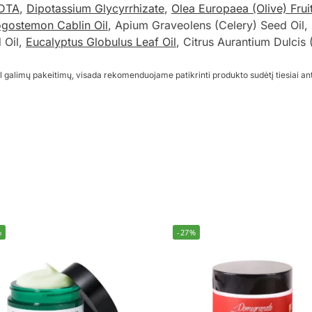
EDTA
,
Dipotassium Glycyrrhizate
,
Olea Europaea (Olive) Fruit
gostemon Cablin Oil
, Apium Graveolens (Celery) Seed Oil, 
 Oil,
Eucalyptus Globulus Leaf Oil
, Citrus Aurantium Dulcis 
l galimų pakeitimų, visada rekomenduojame patikrinti produkto sudėtį tiesiai an
%
-27%