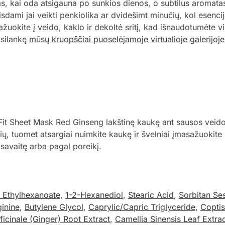
as, kai oda atsigauna po sunkios dienos, o subtilus aromatas
ami jai veikti penkiolika ar dvidešimt minučių, kol esencija 
uokite į veido, kaklo ir dekoltė sritį, kad išnaudotumėte vi
psilankę
mūsų kruopščiai puoselėjamoje virtualioje galerijoje
Fit Sheet Mask Red Ginseng lakštinę kaukę ant sausos veido 
ų, tuomet atsargiai nuimkite kaukę ir švelniai įmasažuokite l
savaitę arba pagal poreikį.
l Ethylhexanoate
,
1-2-Hexanediol
,
Stearic Acid
,
Sorbitan Se
ginine
,
Butylene Glycol
,
Caprylic/Capric Triglyceride
,
Coptis
ficinale (Ginger) Root Extract
,
Camellia Sinensis Leaf Extra