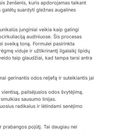
sis ženšenis, kuris apdorojamas taikant
 galėtų suardyti gležnas augalines
 unikalūs junginiai veikia kaip galingi
ocirkuliaciją audiniuose. Šis procesas
ei sveiką toną. Formulei pasirinkta
gmę viduje ir užtikrinantį ilgalaikį lipidų
veido taip glaudžiai, kad tampa tarsi antra
 gerinantis odos reljefą ir suteikiantis jai
vientisą, pailsėjusios odos švytėjimą.
smulkias sausumo linijas.
uosius radikalus ir lėtindami senėjimo
 prabangos pojūtį. Tai daugiau nei