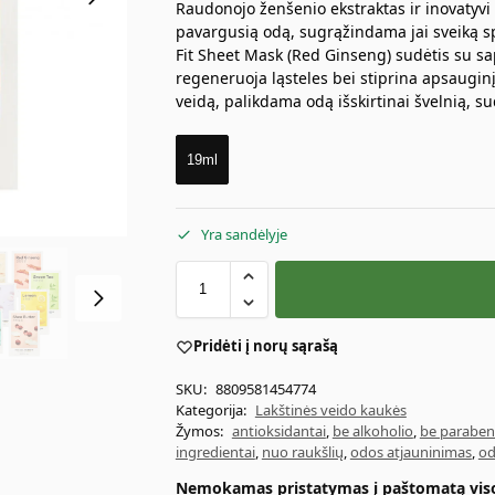
Raudonojo ženšenio ekstraktas ir inovatyvi 
pavargusią odą, sugrąžindama jai sveiką s
Fit Sheet Mask (Red Ginseng) sudėtis su sap
regeneruoja ląsteles bei stiprina apsaugin
veidą, palikdama odą išskirtinai švelnią, su
19ml
Yra sandėlyje
Pridėti į norų sąrašą
SKU:
8809581454774
Kategorija:
Lakštinės veido kaukės
Žymos:
antioksidantai
,
be alkoholio
,
be parabe
ingredientai
,
nuo raukšlių
,
odos atjauninimas
,
od
Nemokamas pristatymas į paštomatą visoj