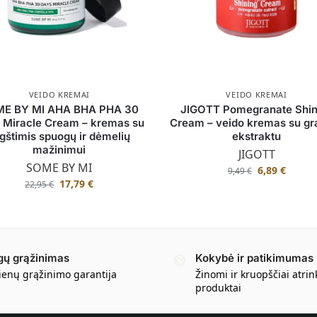
VEIDO KREMAI
VEIDO KREMAI
E BY MI AHA BHA PHA 30
JIGOTT Pomegranate Shin
 Miracle Cream – kremas su
Cream – veido kremas su gr
gštimis spuogų ir dėmelių
ekstraktu
mažinimui
JIGOTT
SOME BY MI
6,89
€
9,49
€
17,79
€
22,95
€
gų grąžinimas
Kokybė ir patikimumas
ienų grąžinimo garantija
Žinomi ir kruopščiai atrin
produktai