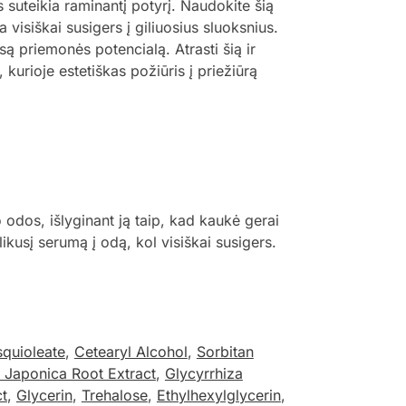
 suteikia raminantį potyrį. Naudokite šią
visiškai susigers į giliuosius sluoksnius.
są priemonės potencialą. Atrasti šią ir
, kurioje estetiškas požiūris į priežiūrą
odos, išlyginant ją taip, kad kaukė gerai
ikusį serumą į odą, kol visiškai susigers.
squioleate
,
Cetearyl Alcohol
,
Sorbitan
 Japonica Root Extract
,
Glycyrrhiza
ct
,
Glycerin
,
Trehalose
,
Ethylhexylglycerin
,