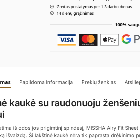
Greitas pristatymas per 1-3 darbo dienas
14 dienų grąžinimas
100% saugu
ymas
Papildoma informacija
Prekių ženklas
Atsili
inė kaukė su raudonuoju ženšeni
i
ai atima iš odos jos prigimtinį spindesį, MISSHA Airy Fit S
ką išvaizdą. Ši lakštinė kaukė nėra tik paprasta drėkinimo pri