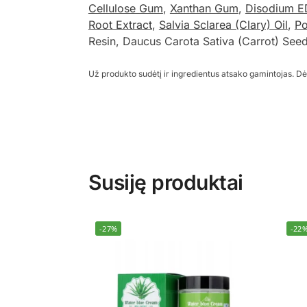
Cellulose Gum
,
Xanthan Gum
,
Disodium 
Root Extract
,
Salvia Sclarea (Clary) Oil
,
Po
Resin, Daucus Carota Sativa (Carrot) Seed
Už produkto sudėtį ir ingredientus atsako gamintojas. Dė
Susiję produktai
-27%
-22