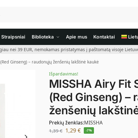
Straipsniai
Biblioteka
Apie mus
Kontaktai
Liet
giau nei 39 EUR, nemokamas pristatymas į paštomatą visoje Lietuvoj
(Red Ginseng) – raudonųjų ženšenių lakštinė kaukė
Išpardavimas!
MISSHA Airy Fit
(Red Ginseng) – 
ženšenių lakštin
Prekių ženklas:
MISSHA
1,29
€
1,39
€
-7%