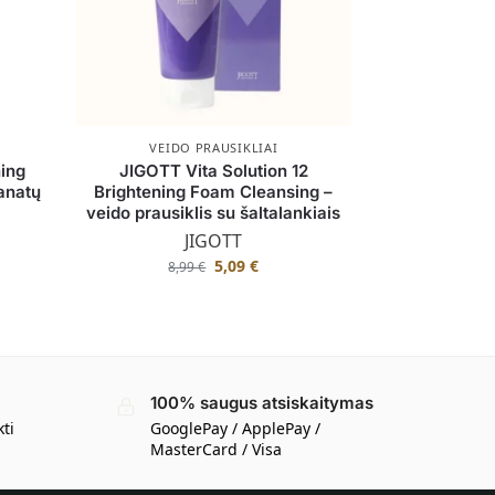
VEIDO PRAUSIKLIAI
ing
JIGOTT Vita Solution 12
anatų
Brightening Foam Cleansing –
veido prausiklis su šaltalankiais
JIGOTT
5,09
€
8,99
€
100% saugus atsiskaitymas
kti
GooglePay / ApplePay /
MasterCard / Visa