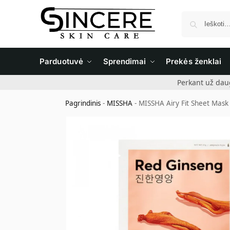
Parduotuvė
Sprendimai
Prekės ženklai
Perkant už dau
Pagrindinis
-
MISSHA
-
MISSHA Airy Fit Sheet Mask 