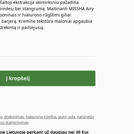
šaltoji ekstrakcija akimirksniu pažadina
pindesį bei stangrumą. Maitinanti MISSHA Airy
oninais ir hialurono rūgštimi giliai
į barjerą. Kreminė tekstūra maloniai apgaubia
drėkintą ir pailsėjusią.
Į krepšelį
nų
,
drėkinimas
,
hialurono rūgštis
,
jautri oda
,
natūralūs
os stangrinimas
e Lietuvoje perkant už daugiau nei 39 Eur.