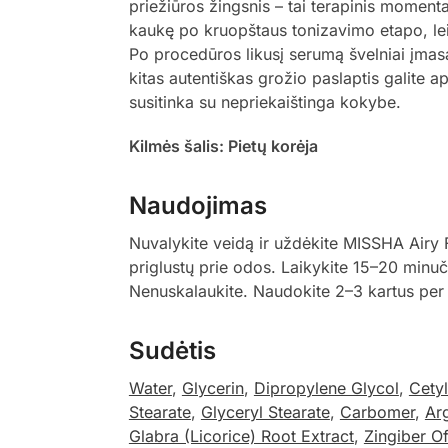
priežiūros žingsnis – tai terapinis moment
kaukę po kruopštaus tonizavimo etapo, leisd
Po procedūros likusį serumą švelniai įmasaž
kitas autentiškas grožio paslaptis galite a
susitinka su nepriekaištinga kokybe.
Kilmės šalis: Pietų korėja
Naudojimas
Nuvalykite veidą ir uždėkite MISSHA Airy 
priglustų prie odos. Laikykite 15–20 minuči
Nenuskalaukite. Naudokite 2–3 kartus per 
Sudėtis
Water
,
Glycerin
,
Dipropylene Glycol
,
Cety
Stearate
,
Glyceryl Stearate
,
Carbomer
,
Ar
Glabra (Licorice) Root Extract
,
Zingiber Of