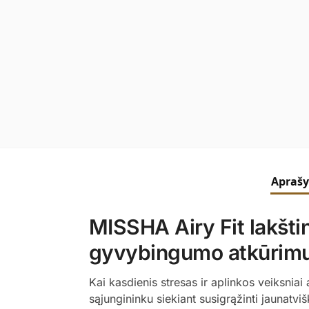
Apraš
MISSHA Airy Fit lakšt
gyvybingumo atkūrimu
Kai kasdienis stresas ir aplinkos veiksni
sąjungininku siekiant susigrąžinti jaunatviš