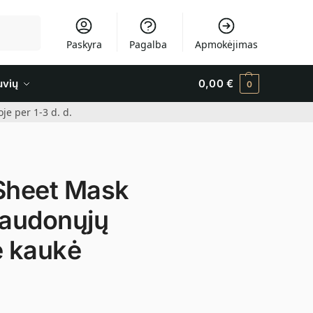
Ieškoti
Paskyra
Pagalba
Apmokėjimas
uvių
0,00
€
0
e per 1-3 d. d.
 Sheet Mask
raudonųjų
ė kaukė