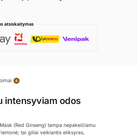
s atsiskaitymas
epimai
0
u intensyviam odos
heet Mask (Red Ginseng) tampa nepakeičiamu
emonė; tai giliai veikiantis eliksyras,