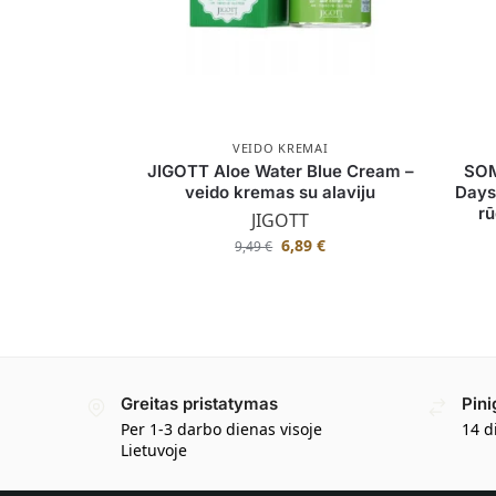
VEIDO KREMAI
JIGOTT Aloe Water Blue Cream –
SOM
veido kremas su alaviju
Days
rū
JIGOTT
6,89
€
9,49
€
Greitas pristatymas
Pini
Per 1-3 darbo dienas visoje
14 d
Lietuvoje