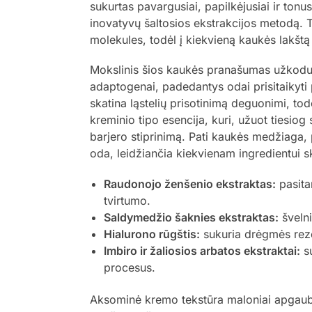
sukurtas pavargusiai, papilkėjusiai ir ton
inovatyvų šaltosios ekstrakcijos metodą. 
molekules, todėl į kiekvieną kaukės lakštą 
Mokslinis šios kaukės pranašumas užkod
adaptogenai, padedantys odai prisitaikyti 
skatina ląstelių prisotinimą deguonimi, tod
kreminio tipo esencija, kuri, užuot tiesiog 
barjero stiprinimą. Pati kaukės medžiaga, p
oda, leidžiančia kiekvienam ingredientui skve
Raudonojo ženšenio ekstraktas:
pasitar
tvirtumo.
Saldymedžio šaknies ekstraktas:
švelni
Hialurono rūgštis:
sukuria drėgmės reze
Imbiro ir žaliosios arbatos ekstraktai:
su
procesus.
Aksominė kremo tekstūra maloniai apgaubi