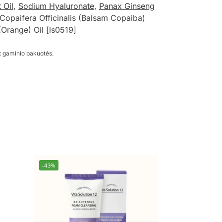
 Oil
,
Sodium Hyaluronate
,
Panax Ginseng
Copaifera Officinalis (Balsam Copaiba)
(Orange) Oil [ls0519]
t gaminio pakuotės.
-43%