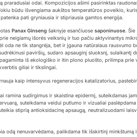
usą praradusiai odai. Kompozicijos ašimi pasirinktas raudona
Tokiu būdu išvengiama aukštos temperatūros poveikio, kuris
patenka pati gryniausia ir stipriausia gamtos energija.
uotas
Panax Ginseng
šaknyje esančiuose
saponinuose
. Šie
prie neigiamų išorės veiksnių ir tuo pačiu aktyvinantys mikr
ėl oda ne tik stangrėja, bet ir įgauna natūralaus rausvumo b
sudrėkinusi paviršių, sudaro apsauginį sluoksnį, sulaikantį drė
agaminta iš ekologiško ir itin plono pluošto, prilimpa prie 
rbtis giliai ir tikslingai.
nauja kaip intensyvus regeneracijos katalizatorius, pastebimai
ai ramina sudirgimus ir skaistina epidermį, suteikdamas jam 
rvuarą, suteikdama veidui putlumo ir vizualiai paslėpdama 
teikia stiprią antioksidacinę apsaugą, neutralizuodami laisv
a odą nenuvarvėdama, palikdama tik išskirtinį minkštumą ir