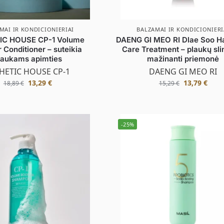
MAI IR KONDICIONIERIAI
BALZAMAI IR KONDICIONIERI
IC HOUSE CP-1 Volume
DAENG GI MEO RI Dlae Soo Ha
 Conditioner – suteikia
Care Treatment – plaukų sl
laukams apimties
mažinanti priemonė
HETIC HOUSE CP-1
DAENG GI MEO RI
13,29
€
13,79
€
18,89
€
15,29
€
-25%