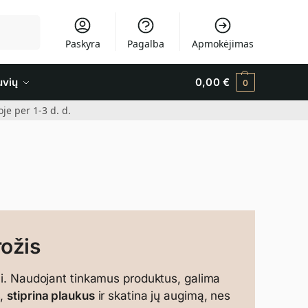
Ieškoti
Paskyra
Pagalba
Apmokėjimas
uvių
0,00
€
0
e per 1-3 d. d.
rožis
tai. Naudojant tinkamus produktus, galima
s,
stiprina plaukus
ir skatina jų augimą, nes