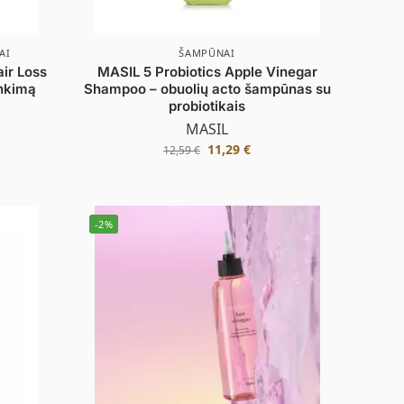
AI
ŠAMPŪNAI
ir Loss
MASIL 5 Probiotics Apple Vinegar
inkimą
Shampoo – obuolių acto šampūnas su
probiotikais
MASIL
11,29
€
12,59
€
-2%