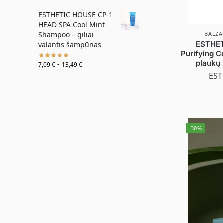
ESTHETIC HOUSE CP-1
HEAD SPA Cool Mint
Shampoo – giliai
BALZA
ESTHET
valantis šampūnas
Purifying C
plaukų 
-
7,09
€
13,49
€
EST
-30%