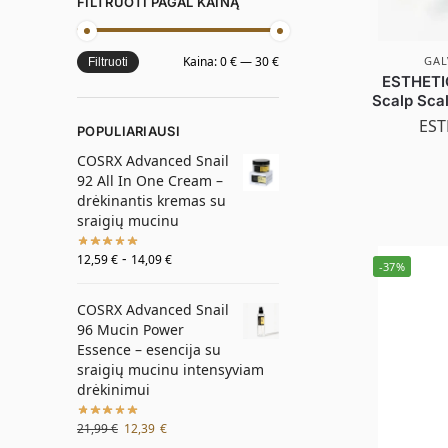
FILTRUOTI PAGAL KAINĄ
GAL
Kaina:
0 €
—
30 €
Filtruoti
ESTHETI
Scalp Scal
EST
POPULIARIAUSI
COSRX Advanced Snail
92 All In One Cream –
drėkinantis kremas su
sraigių mucinu
-
12,59
€
14,09
€
-37%
COSRX Advanced Snail
96 Mucin Power
Essence – esencija su
sraigių mucinu intensyviam
drėkinimui
21,99
€
12,39
€