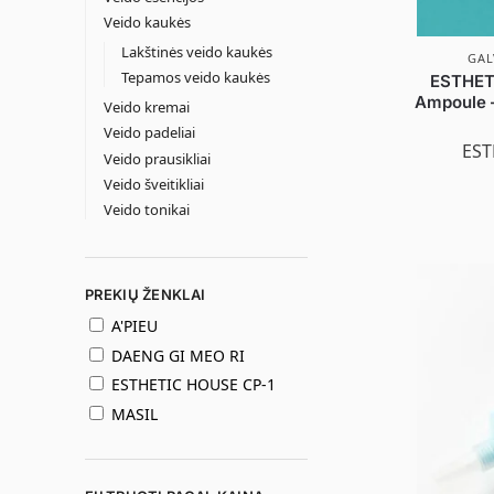
Veido kaukės
Lakštinės veido kaukės
GAL
Tepamos veido kaukės
ESTHET
Ampoule –
Veido kremai
Veido padeliai
EST
Veido prausikliai
Veido šveitikliai
Veido tonikai
PREKIŲ ŽENKLAI
A'PIEU
DAENG GI MEO RI
ESTHETIC HOUSE CP-1
MASIL