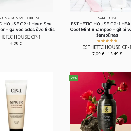
VOS ODOS ŠVEITIKLIAI
ŠAMPŪNAI
C HOUSE CP-1 Head Spa
ESTHETIC HOUSE CP-1 HEA
er – galvos odos šveitiklis
Cool Mint Shampoo – giliai v
šampūnas
HETIC HOUSE CP-1
6,29
€
ESTHETIC HOUSE CP-
7,09
€
-
13,49
€
-9%