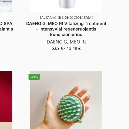
BALZAMAI IR KONDICIONIERIAI
D SPA
DAENG GI MEO RI Vitalizing Treatment
alantis
– intensyviai regeneruojantis
kondicionierius
DAENG GI MEO RI
1
6,69
€
-
13,49
€
-41%