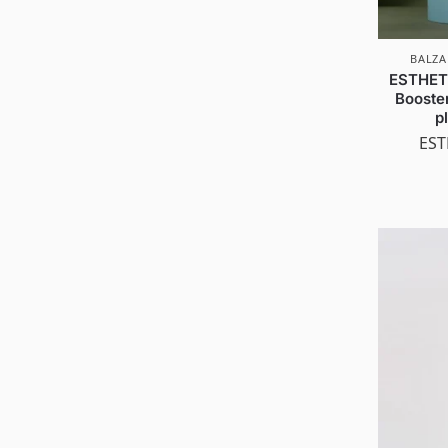
BALZA
ESTHET
Booster
p
EST