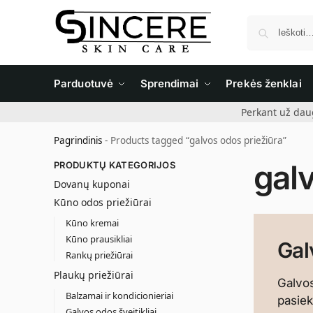
Parduotuvė
Sprendimai
Prekės ženklai
Perkant už dau
Pagrindinis
-
Products tagged “galvos odos priežiūra”
gal
PRODUKTŲ KATEGORIJOS
Dovanų kuponai
Kūno odos priežiūrai
Kūno kremai
Kūno prausikliai
Gal
Rankų priežiūrai
Plaukų priežiūrai
Galvos
Balzamai ir kondicionieriai
pasiek
Galvos odos šveitikliai