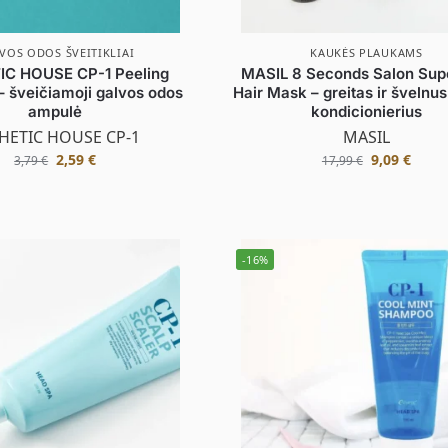
VOS ODOS ŠVEITIKLIAI
KAUKĖS PLAUKAMS
IC HOUSE CP-1 Peeling
MASIL 8 Seconds Salon Sup
 šveičiamoji galvos odos
Hair Mask – greitas ir švelnu
ampulė
kondicionierius
HETIC HOUSE CP-1
MASIL
2,59
€
9,09
€
3,79
€
17,99
€
-16%