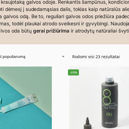
 kraujotaką galvos odoje. Renkantis šampūnus, kondicioni
pti dėmesį į sudedamąsias dalis, tokias kaip natūralūs aliej
a galvos odą. Be to, reguliari galvos odos priežiūra pade
mas, todėl plaukai atrodo sveikesni ir gyvybingi. Naudojan
alvos oda būtų
gerai prižiūrima
ir atrodytų natūraliai švyti
Rodomi visi 23 rezultatai
-49%