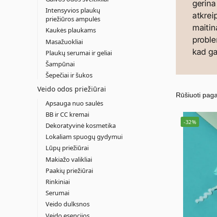
gerina
Intensyvios plaukų
atkrei
priežiūros ampulės
maitin
Kaukės plaukams
proble
Masažuokliai
kad g
Plaukų serumai ir geliai
Šampūnai
Šepečiai ir šukos
Veido odos priežiūrai
Apsauga nuo saulės
BB ir CC kremai
-32%
Dekoratyvinė kosmetika
Lokaliam spuogų gydymui
Lūpų priežiūrai
Makiažo valikliai
Paakių priežiūrai
Rinkiniai
Serumai
Veido dulksnos
Veido esencijos