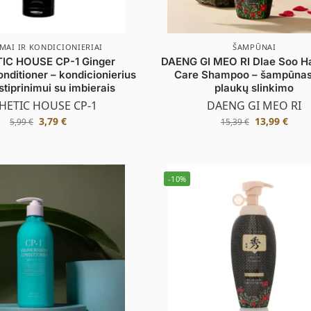
MAI IR KONDICIONIERIAI
ŠAMPŪNAI
IC HOUSE CP-1 Ginger
DAENG GI MEO RI Dlae Soo Ha
onditioner – kondicionierius
Care Shampoo – šampūnas
stiprinimui su imbierais
plaukų slinkimo
HETIC HOUSE CP-1
DAENG GI MEO RI
3,79
€
13,99
€
5,99
€
15,39
€
-10%