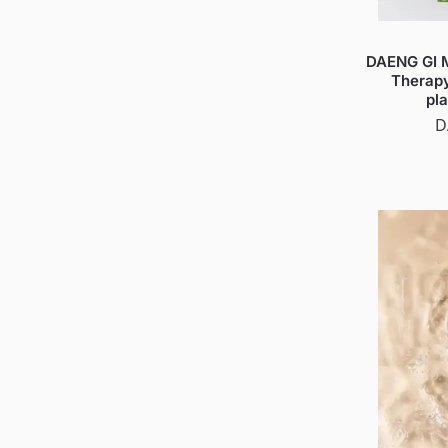
DAENG GI M
Therap
pl
D