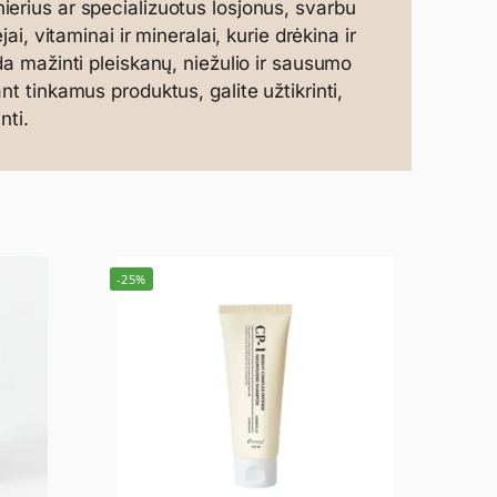
erius ar specializuotus losjonus, svarbu
ai, vitaminai ir mineralai, kurie drėkina ir
da mažinti pleiskanų, niežulio ir sausumo
t tinkamus produktus, galite užtikrinti,
nti.
-25%