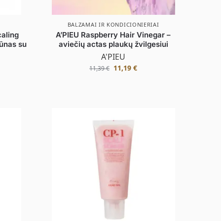
BALZAMAI IR KONDICIONIERIAI
caling
A’PIEU Raspberry Hair Vinegar –
ūnas su
aviečių actas plaukų žvilgesiui
A'PIEU
11,19
€
11,39
€