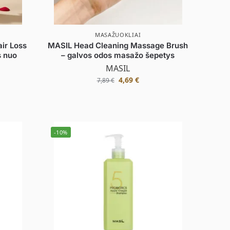
MASAŽUOKLIAI
ir Loss
MASIL Head Cleaning Massage Brush
 nuo
– galvos odos masažo šepetys
MASIL
4,69
€
7,89
€
-10%