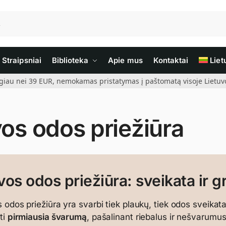
Straipsniai
Biblioteka
Apie mus
Kontaktai
Liet
giau nei 39 EUR, nemokamas pristatymas į paštomatą visoje Lietuvoj
vos odos priežiūra
vos odos priežiūra: sveikata ir g
 odos priežiūra yra svarbi tiek plaukų, tiek odos sveika
ti
pirmiausia švarumą
, pašalinant riebalus ir nešvarumu