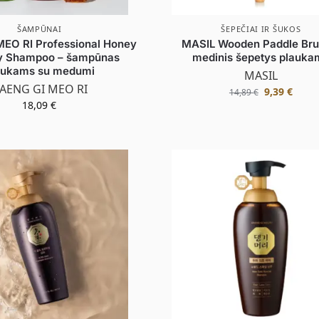
ŠAMPŪNAI
ŠEPEČIAI IR ŠUKOS
EO RI Professional Honey
MASIL Wooden Paddle Bru
y Shampoo – šampūnas
medinis šepetys plauka
aukams su medumi
MASIL
AENG GI MEO RI
9,39
€
14,89
€
18,09
€