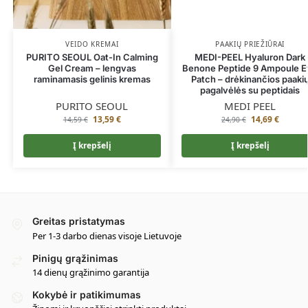
VEIDO KREMAI
PAAKIŲ PRIEŽIŪRAI
PURITO SEOUL Oat-In Calming
MEDI-PEEL Hyaluron Dark
Gel Cream – lengvas
Benone Peptide 9 Ampoule 
raminamasis gelinis kremas
Patch – drėkinančios paaki
pagalvėlės su peptidais
PURITO SEOUL
MEDI PEEL
13,59
€
14,69
€
14,59
€
24,90
€
Į krepšelį
Į krepšelį
Greitas pristatymas
Per 1-3 darbo dienas visoje Lietuvoje
Pinigų grąžinimas
14 dienų grąžinimo garantija
Kokybė ir patikimumas