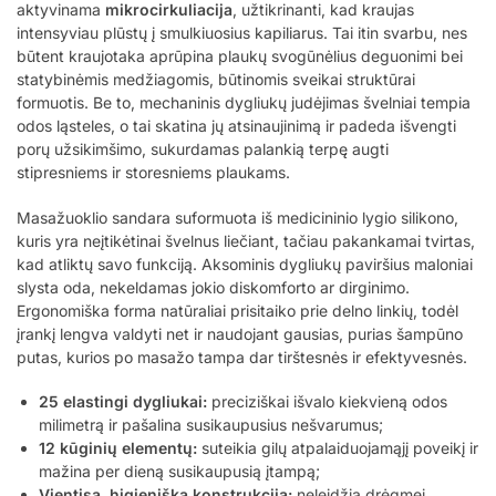
aktyvinama
mikrocirkuliacija
, užtikrinanti, kad kraujas
intensyviau plūstų į smulkiuosius kapiliarus. Tai itin svarbu, nes
būtent kraujotaka aprūpina plaukų svogūnėlius deguonimi bei
statybinėmis medžiagomis, būtinomis sveikai struktūrai
formuotis. Be to, mechaninis dygliukų judėjimas švelniai tempia
odos ląsteles, o tai skatina jų atsinaujinimą ir padeda išvengti
porų užsikimšimo, sukurdamas palankią terpę augti
stipresniems ir storesniems plaukams.
Masažuoklio sandara suformuota iš medicininio lygio silikono,
kuris yra neįtikėtinai švelnus liečiant, tačiau pakankamai tvirtas,
kad atliktų savo funkciją. Aksominis dygliukų paviršius maloniai
slysta oda, nekeldamas jokio diskomforto ar dirginimo.
Ergonomiška forma natūraliai prisitaiko prie delno linkių, todėl
įrankį lengva valdyti net ir naudojant gausias, purias šampūno
putas, kurios po masažo tampa dar tirštesnės ir efektyvesnės.
25 elastingi dygliukai:
preciziškai išvalo kiekvieną odos
milimetrą ir pašalina susikaupusius nešvarumus;
12 kūginių elementų:
suteikia gilų atpalaiduojamąjį poveikį ir
mažina per dieną susikaupusią įtampą;
Vientisa, higieniška konstrukcija:
neleidžia drėgmei