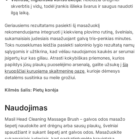
skverbtis į vidų, todėl įrankis išlieka švarus ir saugus naudoti
ilgą laiką.
Geriausiems rezultatams pasiekti šį masažuoklį
rekomenduojama integruoti į kiekvieną plovimo rutiną, švelniais,
sukamaisiais judesiais masažuojant galvą tris–penkias minutes.
Toks nuoseklumas leidžia pasiekti saloninio lygio rezultatą namų
sąlygomis ir užtikrina, kad vėliau naudojamos kaukės ar serumai
įsigertų kur kas giliau. Atrasti kokybiškas priemones, kurios
papildys jūsų plaukų puoselėjimo arsenalą, galite užsukę į
šią
kruopščiai kuruojamą skaitmeninę oazę
, kurioje dėmesys
detalėms susitinka su meile grožiui.
Kilmės šalis: Pietų korėja
Naudojimas
Masil Head Cleaning Massage Brush – galvos odos masažo
šepetį naudokite ant drėgnų arba sausų plaukų, švelniai
spaudžiant ir sukant šepetį ant galvos odos. Masažuokite
sukamaisiais judesiais, kad paskatintumėte kraujotaką,