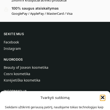
Žinomi ir kruopščiai atrinkti produktai
100% saugus atsiskaitymas
GooglePay / ApplePay / MasterCard / Visa
SEKITE MUS
Facebook
Instagram
NUORODOS
Beauty of Joseon kosmetika
Cosrx kosmetika
Korėjietiška kosmetika
INFORMACIJA
Tvarkyti sutikimą
Apie mus
Kontaktai
Siekdami užtikrinti geriausią patirtį, naudojame tokias technologijas kaip