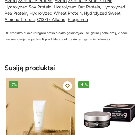
Hydrolyzed Rice Protein
,
Hydrolyzed Rice Bran Protein
,
Hydrolyzed Soy Protein
,
Hydrolyzed Oat Protein
,
Hydrolyzed
Pea Protein
,
Hydrolyzed Wheat Protein
,
Hydrolyzed Sweet
Almond Protein
,
C13-15 Alkane
,
Fragrance
Už produkto sudėtį ir ingredientus atsako gamintojas. Dėl galimų pakeitimų, visada
rekomenduojame patikrinti produkto sudėtį tiesiai ant gaminio pakuotės.
Susiję produktai
-7%
-41%