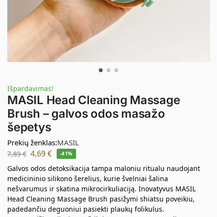
Išpardavimas!
MASIL Head Cleaning Massage
Brush – galvos odos masažo
šepetys
Prekių ženklas:
MASIL
4,69
€
7,89
€
-41%
Galvos odos detoksikacija tampa maloniu ritualu naudojant
medicininio silikono šerelius, kurie švelniai šalina
nešvarumus ir skatina mikrocirkuliaciją. Inovatyvus MASIL
Head Cleaning Massage Brush pasižymi shiatsu poveikiu,
padedančiu deguoniui pasiekti plaukų folikulus.