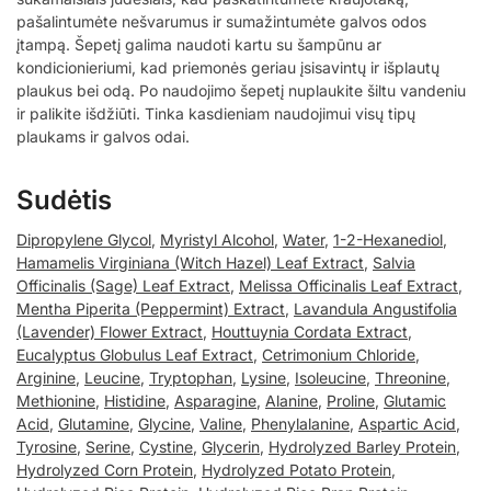
pašalintumėte nešvarumus ir sumažintumėte galvos odos
įtampą. Šepetį galima naudoti kartu su šampūnu ar
kondicionieriumi, kad priemonės geriau įsisavintų ir išplautų
plaukus bei odą. Po naudojimo šepetį nuplaukite šiltu vandeniu
ir palikite išdžiūti. Tinka kasdieniam naudojimui visų tipų
plaukams ir galvos odai.
Sudėtis
Dipropylene Glycol
,
Myristyl Alcohol
,
Water
,
1-2-Hexanediol
,
Hamamelis Virginiana (Witch Hazel) Leaf Extract
,
Salvia
Officinalis (Sage) Leaf Extract
,
Melissa Officinalis Leaf Extract
,
Mentha Piperita (Peppermint) Extract
,
Lavandula Angustifolia
(Lavender) Flower Extract
,
Houttuynia Cordata Extract
,
Eucalyptus Globulus Leaf Extract
,
Cetrimonium Chloride
,
Arginine
,
Leucine
,
Tryptophan
,
Lysine
,
Isoleucine
,
Threonine
,
Methionine
,
Histidine
,
Asparagine
,
Alanine
,
Proline
,
Glutamic
Acid
,
Glutamine
,
Glycine
,
Valine
,
Phenylalanine
,
Aspartic Acid
,
Tyrosine
,
Serine
,
Cystine
,
Glycerin
,
Hydrolyzed Barley Protein
,
Hydrolyzed Corn Protein
,
Hydrolyzed Potato Protein
,