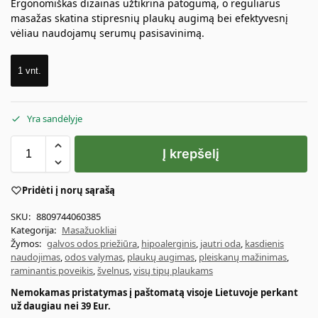
Ergonomiškas dizainas užtikrina patogumą, o reguliarus
masažas skatina stipresnių plaukų augimą bei efektyvesnį
vėliau naudojamų serumų pasisavinimą.
1 vnt.
Yra sandėlyje
Į krepšelį
Pridėti į norų sąrašą
SKU:
8809744060385
Kategorija:
Masažuokliai
Žymos:
galvos odos priežiūra
,
hipoalerginis
,
jautri oda
,
kasdienis
naudojimas
,
odos valymas
,
plaukų augimas
,
pleiskanų mažinimas
,
raminantis poveikis
,
švelnus
,
visų tipų plaukams
Nemokamas pristatymas į paštomatą visoje Lietuvoje perkant
už daugiau nei 39 Eur.