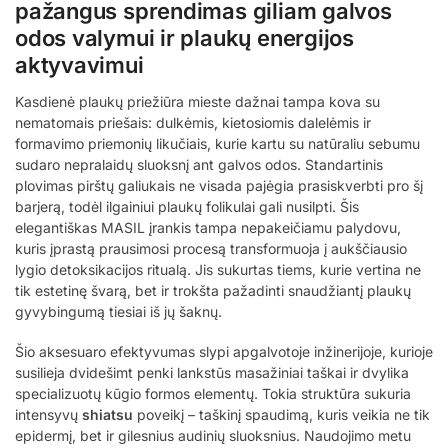
pažangus sprendimas giliam galvos
odos valymui ir plaukų energijos
aktyvavimui
Kasdienė plaukų priežiūra mieste dažnai tampa kova su
nematomais priešais: dulkėmis, kietosiomis dalelėmis ir
formavimo priemonių likučiais, kurie kartu su natūraliu sebumu
sudaro nepralaidų sluoksnį ant galvos odos. Standartinis
plovimas pirštų galiukais ne visada pajėgia prasiskverbti pro šį
barjerą, todėl ilgainiui plaukų folikulai gali nusilpti. Šis
elegantiškas MASIL įrankis tampa nepakeičiamu palydovu,
kuris įprastą prausimosi procesą transformuoja į aukščiausio
lygio detoksikacijos ritualą. Jis sukurtas tiems, kurie vertina ne
tik estetinę švarą, bet ir trokšta pažadinti snaudžiantį plaukų
gyvybingumą tiesiai iš jų šaknų.
Šio aksesuaro efektyvumas slypi apgalvotoje inžinerijoje, kurioje
susilieja dvidešimt penki lankstūs masažiniai taškai ir dvylika
specializuotų kūgio formos elementų. Tokia struktūra sukuria
intensyvų
shiatsu
poveikį – taškinį spaudimą, kuris veikia ne tik
epidermį, bet ir gilesnius audinių sluoksnius. Naudojimo metu