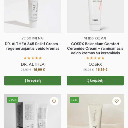
VEIDO KREMAI
VEIDO KREMAI
DR. ALTHEA 345 Relief Cream –
COSRX Balancium Comfort
regeneruojantis veido kremas
Ceramide Cream – raminamasis
veido kremas su keramidais
DR. ALTHEA
COSRX
16,99
€
16,59
€
25,99
€
25,95
€
Į krepšelį
Į krepšelį
-35%
-7%