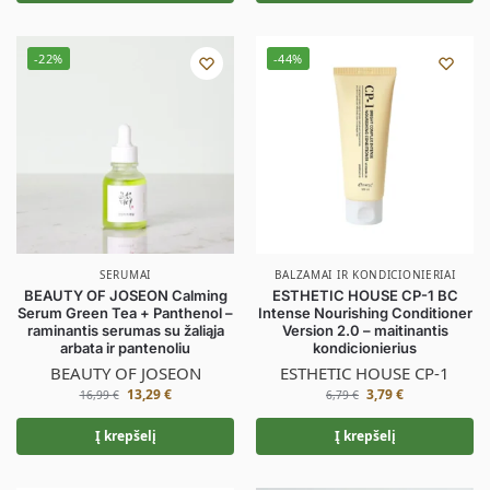
-22%
-44%
SERUMAI
BALZAMAI IR KONDICIONIERIAI
BEAUTY OF JOSEON Calming
ESTHETIC HOUSE CP-1 BC
Serum Green Tea + Panthenol –
Intense Nourishing Conditioner
raminantis serumas su žaliąja
Version 2.0 – maitinantis
arbata ir pantenoliu
kondicionierius
BEAUTY OF JOSEON
ESTHETIC HOUSE CP-1
13,29
€
3,79
€
16,99
€
6,79
€
Į krepšelį
Į krepšelį