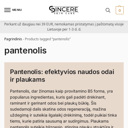
MENIU
0
Perkant už daugiau nei 39 EUR, nemokamas pristatymas į paštomatą visoje
Lietuvoje per 1-3 d. d.
Pagrindinis
-
Products tagged “pantenolis”
pantenolis
Pantenolis: efektyvios naudos odai
ir plaukams
Pantenolis, dar žinomas kaip provitamino B5 forma, yra
populiarus ingredientas, kuris gali padėti drėkinant,
raminant ir gerinant odos bei plaukų būklę. Šis
sudedamoji dalis skatina odos regeneraciją, mažina
uždegimą ir suteikia ilgalaikį drėkinimą, todėl puikiai tinka
tiems, kurie patiria sausumą ar sudirgimus. Plaukams
pantenolis suteikia blizgesio, stiprina plaukų struktūrą ir