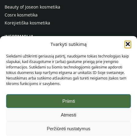
Beauty of Joseon kosmetika
Cosrx kosmetika
Korėjietiška kosmetika
INFORMACIJA
Tvarkyti sutikimą
Apie mus
Kontaktai
Siekdami užtikrinti geriausią patirtį, naudojame tokias technologijas kaip
slapukai, kad išsaugotume ir (arba) gautume prieigą prie įrenginio
Pagalba
informacijos. Sutikdami su šiomis technologijomis galėsime apdoroti
tokius duomenis kaip naršymo elgsena ar unikalūs ID šioje svetainėje.
INFORMACIJA PIRKĖJUI
Nesutikimas arba sutikimo atšaukimas gali turėti neigiamos įtakos tam
tikroms funkcijoms ir savybėms.
Pristatymo sąlygos
Taisyklės ir sąlygos
Priimti
Privatumo politika
Svetainės žemėlapis
Atmesti
©
2026
SincereSkin.lt
Visos teisės saugomos.
Peržiūrėti nustatymus