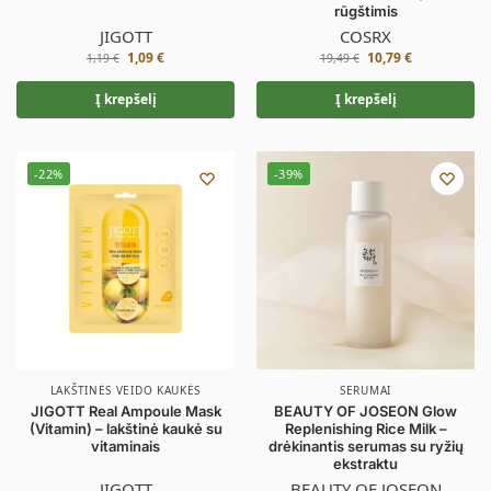
rūgštimis
JIGOTT
COSRX
1,09
€
10,79
€
1,19
€
19,49
€
Į krepšelį
Į krepšelį
-22%
-39%
LAKŠTINĖS VEIDO KAUKĖS
SERUMAI
JIGOTT Real Ampoule Mask
BEAUTY OF JOSEON Glow
(Vitamin) – lakštinė kaukė su
Replenishing Rice Milk –
vitaminais
drėkinantis serumas su ryžių
ekstraktu
JIGOTT
BEAUTY OF JOSEON