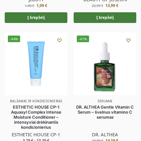
1,09
€
13,99
€
1,40
€
22,99
€
Į krepšelį
Į krepšelį
-44%
-41%
BALZAMAI IR KONDICIONIERIAI
SERUMAI
ESTHETIC HOUSE CP-1
DR. ALTHEA Gentle Vitamin C
Aquaxyl Complex Intense
Serum – švelnus vitamino C
Moisture Conditioner –
serumas
intensyviai drėkinantis
kondicionierius
ESTHETIC HOUSE CP-1
DR. ALTHEA
3,79
€
-
10,39
€
14,19
€
23,99
€