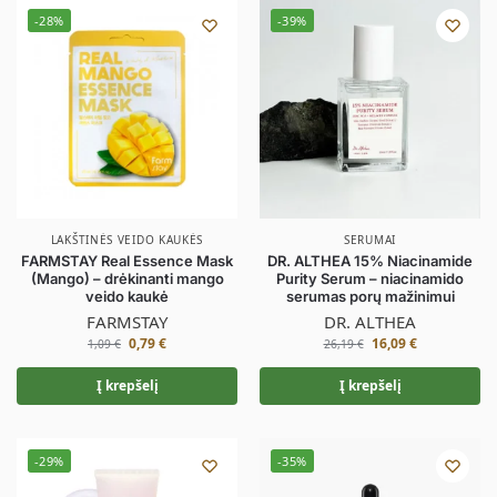
-28%
-39%
LAKŠTINĖS VEIDO KAUKĖS
SERUMAI
FARMSTAY Real Essence Mask
DR. ALTHEA 15% Niacinamide
(Mango) – drėkinanti mango
Purity Serum – niacinamido
veido kaukė
serumas porų mažinimui
FARMSTAY
DR. ALTHEA
0,79
€
16,09
€
1,09
€
26,19
€
Į krepšelį
Į krepšelį
-29%
-35%