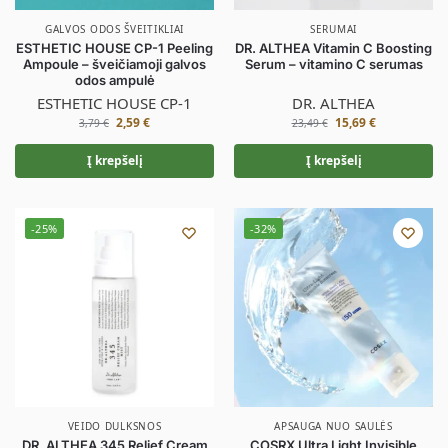
GALVOS ODOS ŠVEITIKLIAI
SERUMAI
ESTHETIC HOUSE CP-1 Peeling
DR. ALTHEA Vitamin C Boosting
Ampoule – šveičiamoji galvos
Serum – vitamino C serumas
odos ampulė
ESTHETIC HOUSE CP-1
DR. ALTHEA
2,59
€
15,69
€
3,79
€
23,49
€
Į krepšelį
Į krepšelį
-25%
-32%
VEIDO DULKSNOS
APSAUGA NUO SAULĖS
DR. ALTHEA 345 Relief Cream
COSRX Ultra Light Invisible