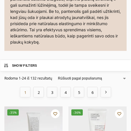
gali sumažinti lūžinėjimą, todėl jie tampa sveikesni ir
lengviau šukuojami. Be to, pantenolis gali padėti užtikrinti,
kad jūsų oda ir plaukai atrodytų jaunatviškai, nes jis
prisideda prie natūralaus elastingumo ir minkštumo
atkūrimo. Tai yra efektyvus sprendimas visiems,
ieškantiems natūralaus būdo, kaip pagerinti savo odos ir
plaukų kokybę.
SHOW FILTERS
Rodoma 1-24 iš 132 rezultatų
1
2
3
4
5
6
-35%
-36%