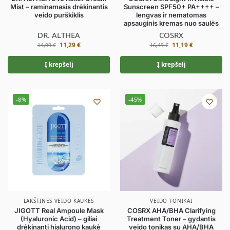
Mist – raminamasis drėkinantis
Sunscreen SPF50+ PA++++ –
veido purškiklis
lengvas ir nematomas
apsauginis kremas nuo saulės
DR. ALTHEA
COSRX
11,29
€
11,19
€
14,99
€
16,49
€
Į krepšelį
Į krepšelį
-8%
-45%
LAKŠTINĖS VEIDO KAUKĖS
VEIDO TONIKAI
JIGOTT Real Ampoule Mask
COSRX AHA/BHA Clarifying
(Hyaluronic Acid) – giliai
Treatment Toner – gydantis
drėkinanti hialurono kaukė
veido tonikas su AHA/BHA