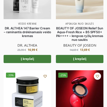
VEIDO KREMAI
APSAUGA NUO SAULĖS
DR. ALTHEA 147 Barrier Cream
BEAUTY OF JOSEON Relief Sun
– raminantis drėkinamasis veido
Aqua-Fresh Rice + B5 SPF50+
kremas
PA++++ – lengvas ryžių kremas
nuo saulės
DR. ALTHEA
BEAUTY OF JOSEON
16,99
€
13,69
€
25,99
€
14,69
€
Į krepšelį
Į krepšelį
-39%
-25%