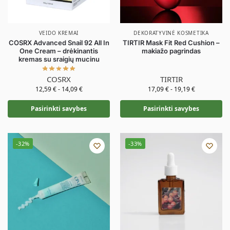
VEIDO KREMAI
DEKORATYVINĖ KOSMETIKA
COSRX Advanced Snail 92 All In
TIRTIR Mask Fit Red Cushion –
One Cream – drėkinantis
makiažo pagrindas
kremas su sraigių mucinu
COSRX
TIRTIR
12,59
€
-
14,09
€
17,09
€
-
19,19
€
Pasirinkti savybes
Pasirinkti savybes
-32%
-33%