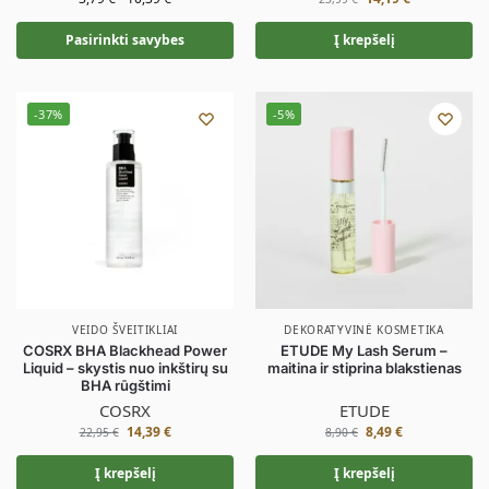
Pasirinkti savybes
Į krepšelį
-37%
-5%
VEIDO ŠVEITIKLIAI
DEKORATYVINĖ KOSMETIKA
COSRX BHA Blackhead Power
ETUDE My Lash Serum –
Liquid – skystis nuo inkštirų su
maitina ir stiprina blakstienas
BHA rūgštimi
COSRX
ETUDE
14,39
€
8,49
€
22,95
€
8,90
€
Į krepšelį
Į krepšelį