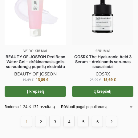
VEIDO KREMAI
SERUMAI
BEAUTY OF JOSEON Red Bean
COSRX The Hyaluronic Acid 3
Water Gel – drėkinamasis gelis
Serum – drėkinantis serumas
su raudonųjų pupelių ekstraktu
sausai odai
BEAUTY OF JOSEON
COSRX
13,89
€
15,69
€
19,49
€
23,99
€
Į krepšelį
Į krepšelį
Rodoma 1-24 iš 132 rezultatų
1
2
3
4
5
6