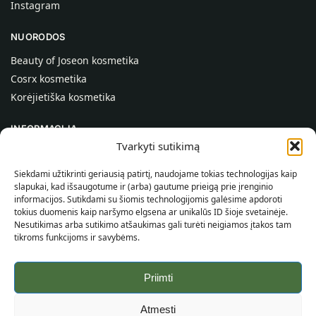
Instagram
NUORODOS
Beauty of Joseon kosmetika
Cosrx kosmetika
Korėjietiška kosmetika
INFORMACIJA
Tvarkyti sutikimą
Apie mus
Kontaktai
Siekdami užtikrinti geriausią patirtį, naudojame tokias technologijas kaip
slapukai, kad išsaugotume ir (arba) gautume prieigą prie įrenginio
Pagalba
informacijos. Sutikdami su šiomis technologijomis galėsime apdoroti
tokius duomenis kaip naršymo elgsena ar unikalūs ID šioje svetainėje.
INFORMACIJA PIRKĖJUI
Nesutikimas arba sutikimo atšaukimas gali turėti neigiamos įtakos tam
tikroms funkcijoms ir savybėms.
Pristatymo sąlygos
Taisyklės ir sąlygos
Priimti
Privatumo politika
Svetainės žemėlapis
Atmesti