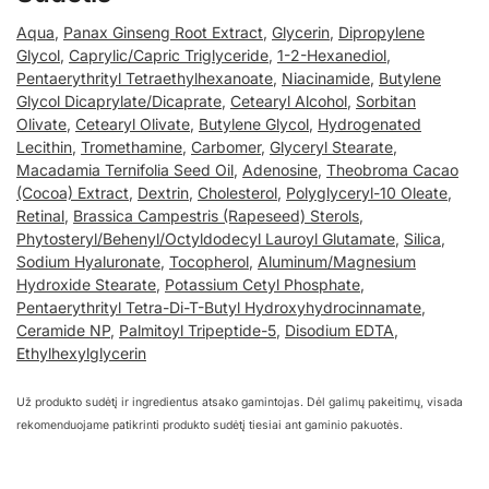
Aqua
,
Panax Ginseng Root Extract
,
Glycerin
,
Dipropylene
Glycol
,
Caprylic/Capric Triglyceride
,
1-2-Hexanediol
,
Pentaerythrityl Tetraethylhexanoate
,
Niacinamide
,
Butylene
Glycol Dicaprylate/Dicaprate
,
Cetearyl Alcohol
,
Sorbitan
Olivate
,
Cetearyl Olivate
,
Butylene Glycol
,
Hydrogenated
Lecithin
,
Tromethamine
,
Carbomer
,
Glyceryl Stearate
,
Macadamia Ternifolia Seed Oil
,
Adenosine
,
Theobroma Cacao
(Cocoa) Extract
,
Dextrin
,
Cholesterol
,
Polyglyceryl-10 Oleate
,
Retinal
,
Brassica Campestris (Rapeseed) Sterols
,
Phytosteryl/Behenyl/Octyldodecyl Lauroyl Glutamate
,
Silica
,
Sodium Hyaluronate
,
Tocopherol
,
Aluminum/Magnesium
Hydroxide Stearate
,
Potassium Cetyl Phosphate
,
Pentaerythrityl Tetra-Di-T-Butyl Hydroxyhydrocinnamate
,
Ceramide NP
,
Palmitoyl Tripeptide-5
,
Disodium EDTA
,
Ethylhexylglycerin
Už produkto sudėtį ir ingredientus atsako gamintojas. Dėl galimų pakeitimų, visada
rekomenduojame patikrinti produkto sudėtį tiesiai ant gaminio pakuotės.