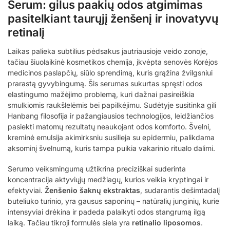
Serum: gilus paakių odos atgimimas
pasitelkiant taurųjį ženšenį ir inovatyvų
retinalį
Laikas palieka subtilius pėdsakus jautriausioje veido zonoje,
tačiau šiuolaikinė kosmetikos chemija, įkvėpta senovės Korėjos
medicinos paslapčių, siūlo sprendimą, kuris grąžina žvilgsniui
prarastą gyvybingumą. Šis serumas sukurtas spręsti odos
elastingumo mažėjimo problemą, kuri dažnai pasireiškia
smulkiomis raukšlelėmis bei papilkėjimu. Sudėtyje susitinka gili
Hanbang filosofija ir pažangiausios technologijos, leidžiančios
pasiekti matomų rezultatų neaukojant odos komforto. Švelni,
kreminė emulsija akimirksniu susilieja su epidermiu, palikdama
aksominį švelnumą, kuris tampa puikia vakarinio ritualo dalimi.
Serumo veiksmingumą užtikrina preciziškai suderinta
koncentracija aktyviųjų medžiagų, kurios veikia kryptingai ir
efektyviai.
Ženšenio šaknų ekstraktas
, sudarantis dešimtadalį
buteliuko turinio, yra gausus saponinų – natūralių junginių, kurie
intensyviai drėkina ir padeda palaikyti odos stangrumą ilgą
laiką. Tačiau tikroji formulės siela yra
retinalio liposomos
.