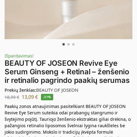
Išpardavimas!
BEAUTY OF JOSEON Revive Eye
Serum Ginseng + Retinal – ženšenio
ir retinalio pagrindo paakių serumas
Prekių ženklas:
BEAUTY OF JOSEON
13,09
€
18,99
€
-31%
Paakių zonos atnaujinimas pasitelkiant BEAUTY OF JOSEON
Revive Eye Serum suteikia odai prabangų stangrumo ir
švytėjimo pojūtį. Tauriojo ženšenio ekstraktas giliai drėkina, o
pažangios retinalio liposomos švelniai lygina raukšleles be
jokio sudirginimo. Mokslo ir tradicijų įkvėpta formulė