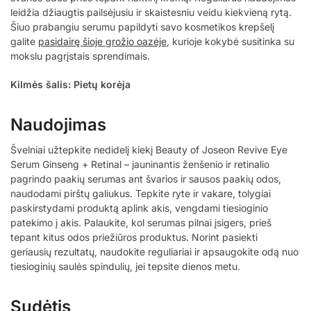
leidžia džiaugtis pailsėjusiu ir skaistesniu veidu kiekvieną rytą.
Šiuo prabangiu serumu papildyti savo kosmetikos krepšelį
galite
pasidairę šioje grožio oazėje
, kurioje kokybė susitinka su
mokslu pagrįstais sprendimais.
Kilmės šalis: Pietų korėja
Naudojimas
Švelniai užtepkite nedidelį kiekį Beauty of Joseon Revive Eye
Serum Ginseng + Retinal – jauninantis ženšenio ir retinalio
pagrindo paakių serumas ant švarios ir sausos paakių odos,
naudodami pirštų galiukus. Tepkite ryte ir vakare, tolygiai
paskirstydami produktą aplink akis, vengdami tiesioginio
patekimo į akis. Palaukite, kol serumas pilnai įsigers, prieš
tepant kitus odos priežiūros produktus. Norint pasiekti
geriausių rezultatų, naudokite reguliariai ir apsaugokite odą nuo
tiesioginių saulės spindulių, jei tepsite dienos metu.
Sudėtis