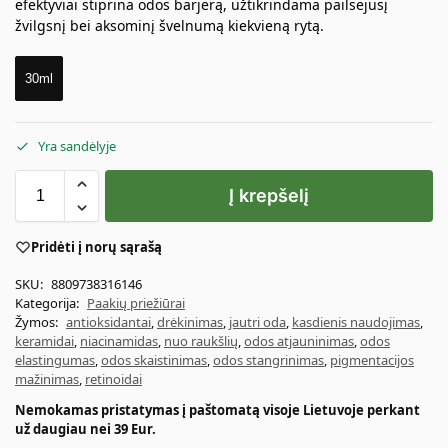
efektyviai stiprina odos barjerą, užtikrindama pailsėjusį
žvilgsnį bei aksominį švelnumą kiekvieną rytą.
30ml
Yra sandėlyje
Į krepšelį
Pridėti į norų sąrašą
SKU:
8809738316146
Kategorija:
Paakių priežiūrai
Žymos:
antioksidantai
,
drėkinimas
,
jautri oda
,
kasdienis naudojimas
,
keramidai
,
niacinamidas
,
nuo raukšlių
,
odos atjauninimas
,
odos
elastingumas
,
odos skaistinimas
,
odos stangrinimas
,
pigmentacijos
mažinimas
,
retinoidai
Nemokamas pristatymas į paštomatą visoje Lietuvoje perkant
už daugiau nei 39 Eur.