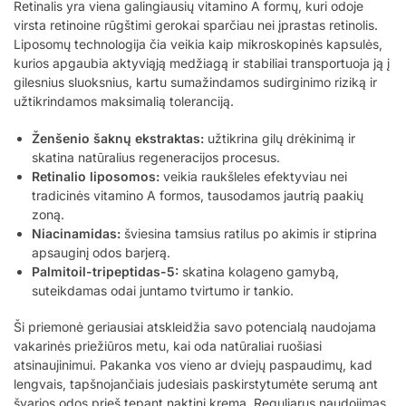
Retinalis yra viena galingiausių vitamino A formų, kuri odoje
virsta retinoine rūgštimi gerokai sparčiau nei įprastas retinolis.
Liposomų technologija čia veikia kaip mikroskopinės kapsulės,
kurios apgaubia aktyviąją medžiagą ir stabiliai transportuoja ją į
gilesnius sluoksnius, kartu sumažindamos sudirginimo riziką ir
užtikrindamos maksimalią toleranciją.
Ženšenio šaknų ekstraktas:
užtikrina gilų drėkinimą ir
skatina natūralius regeneracijos procesus.
Retinalio liposomos:
veikia raukšleles efektyviau nei
tradicinės vitamino A formos, tausodamos jautrią paakių
zoną.
Niacinamidas:
šviesina tamsius ratilus po akimis ir stiprina
apsauginį odos barjerą.
Palmitoil-tripeptidas-5:
skatina kolageno gamybą,
suteikdamas odai juntamo tvirtumo ir tankio.
Ši priemonė geriausiai atskleidžia savo potencialą naudojama
vakarinės priežiūros metu, kai oda natūraliai ruošiasi
atsinaujinimui. Pakanka vos vieno ar dviejų paspaudimų, kad
lengvais, tapšnojančiais judesiais paskirstytumėte serumą ant
švarios odos prieš tepant naktinį kremą. Reguliarus naudojimas