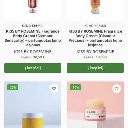
KŪNO KREMAI
KŪNO KREMAI
KISS BY ROSEMINE Fragrance
KISS BY ROSEMINE Fragrance
Body Cream (Glamour
Body Cream (Glamour
Sensuality) – parfumuotas kūno
Precious) – parfumuotas kūno
losjonas
losjonas
KISS BY ROSEMINE
KISS BY ROSEMINE
10,59
€
10,89
€
13,49
€
13,49
€
Į krepšelį
Į krepšelį
-23%
-10%