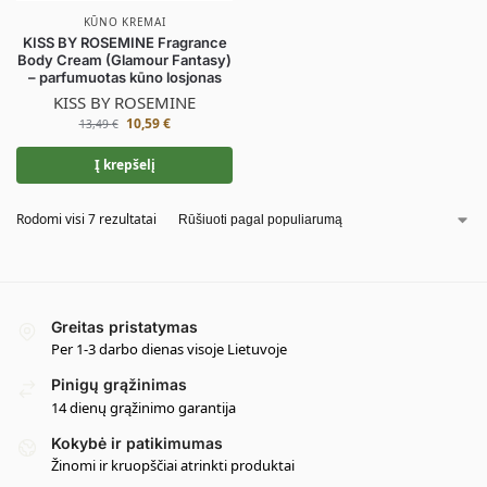
KŪNO KREMAI
KISS BY ROSEMINE Fragrance
Body Cream (Glamour Fantasy)
– parfumuotas kūno losjonas
KISS BY ROSEMINE
10,59
€
13,49
€
Į krepšelį
Rodomi visi 7 rezultatai
Greitas pristatymas
Per 1-3 darbo dienas visoje Lietuvoje
Pinigų grąžinimas
14 dienų grąžinimo garantija
Kokybė ir patikimumas
Žinomi ir kruopščiai atrinkti produktai