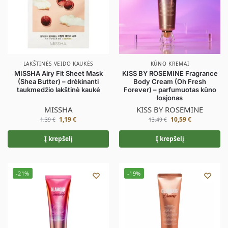
LAKŠTINĖS VEIDO KAUKĖS
KŪNO KREMAI
MISSHA Airy Fit Sheet Mask
KISS BY ROSEMINE Fragrance
(Shea Butter) – drėkinanti
Body Cream (Oh Fresh
taukmedžio lakštinė kaukė
Forever) – parfumuotas kūno
losjonas
MISSHA
KISS BY ROSEMINE
1,19
€
10,59
€
1,39
€
13,49
€
Į krepšelį
Į krepšelį
-21%
-19%