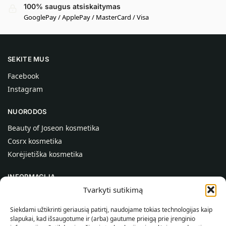
100% saugus atsiskaitymas
GooglePay / ApplePay / MasterCard / Visa
SEKITE MUS
Facebook
Instagram
NUORODOS
Beauty of Joseon kosmetika
Cosrx kosmetika
Korėjietiška kosmetika
INFORMACIJA
Tvarkyti sutikimą
Apie mus
Kontaktai
Siekdami užtikrinti geriausią patirtį, naudojame tokias technologijas kaip
slapukai, kad išsaugotume ir (arba) gautume prieigą prie įrenginio
Pagalba