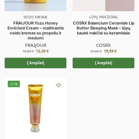
VEIDO KREMAI
LŪPŲ PRIEŽIŪRAI
FRAIJOUR Yuzu Honey
COSRX Balancium Ceramide Lip
Enriched Cream – maitinantis
Butter Sleeping Mask – lūpų
veido kremas su propoliu ir
kaukė nakčiai su keramidais
medumi
FRAIJOUR
COSRX
12,29
€
19,59
€
15,89
€
21,69
€
Į krepšelį
Į krepšelį
-21%