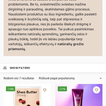
problemomis. Be to, sviestmedžio sviestas mažina
dirginimą ir paraudimą, skatindamas gijimo procesus.
Naudodami produktus su šiuo ingredientu, galite pasiekti
sveikesnę ir švytinčią odą, taip pat stipresnius ir
blizgesnius plaukus, nes jis padeda išlaikyti drėgmę ir
apsaugo nuo aplinkos poveikio. Tai puikus pasirinkimas
ieškantiems natūralių sprendimų, gerinančių odos ir
plaukų būklę, todėl jis vis labiau populiarėja tarp
vartotojų, ieškančių efektyvių ir
natūralių grožio
priemonių
.
SHOW FILTERS
Rodomi visi 7 rezultatai
-14%
-21%