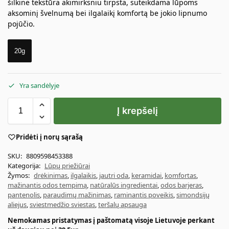
šilkinė tekstūra akimirksniu tirpsta, suteikdama lūpoms
aksominį švelnumą bei ilgalaikį komfortą be jokio lipnumo
pojūčio.
20g
Yra sandėlyje
Į krepšelį
Pridėti į norų sąrašą
SKU:
8809598453388
Kategorija:
Lūpų priežiūrai
Žymos:
drėkinimas
,
ilgalaikis
,
jautri oda
,
keramidai
,
komfortas
,
mažinantis odos tempimą
,
natūralūs ingredientai
,
odos barjeras
,
pantenolis
,
paraudimų mažinimas
,
raminantis poveikis
,
simondsijų
aliejus
,
sviestmedžio sviestas
,
teršalų apsauga
Nemokamas pristatymas į paštomatą visoje Lietuvoje perkant