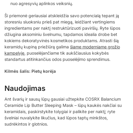
nuo agresyvių aplinkos veiksnių.
Ši priemonė geriausiai atskleidžia savo potencialą tepant ją
storesniu sluoksniu prieš pat miegą, leidžiant vertingiems
ingredientams per naktį restruktūrizuoti paviršių. Ryte lūpos
džiugina aksominiu švelnumu, tapdamos idealia drobe bet
kokiems dekoratyvinės kosmetikos produktams. Atrasti šią
keramidų kupiną priežiūrą galima
šiame moderniame grožio
kampelyje
, puoselėjančiame tik aukščiausius kokybės
standartus atitinkančius odos puoselėjimo sprendimus.
Kilmės šalis: Pietų korėja
Naudojimas
Ant švarių ir sausų lūpų gausiai užtepkite COSRX Balancium
Ceramide Lip Butter Sleeping Mask – lūpų kaukės nakčiai su
keramidais, paskirstykite tolygiai ir palikite per naktį; ryte
švelniai nuvalykite likučius, kad lūpos taptų minkštos,
sudrėkintos ir glotnios.