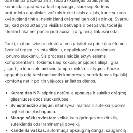
oda tampa pažeidžiama, tačiau tikslingas papildymas
keramidais padeda atkurti apsauginį sluoksnį. Sudėtis
praturtinta augaliniais vaškais ir rinktiniais aliejais, kurie sukuria
kvėpuojantį tinklą, neleidžiantį drėgmei garuoti į aplinką. Svarbu
tai, kad produktas yra visiškai bekvapis ir bespalvis, todėl jis
idealiai tinka net pačiai jautriausiai, į dirginimą linkusiai odai.
Tanki, matinė sviesto tekstūra, vos prisilietusi prie kūno šilumos,
švelniai tirpsta ir virsta šilkiniu, nepaliekančiu nemalonaus
lipnumo sluoksniu. Šis procesas leidžia aktyviesiems
komponentams, tokiems kaip kokosų ar jojobos aliejai, giliai
įsigerti, o lūpos akimirksniu tampa minkštos ir lygios. Kaukė
apgaubia odą tarsi raminantis kompresas, suteikdamas ilgalaikį
komfortą net ir po itin vėjuotos ar šaltos dienos.
Keramidas NP:
stiprina natūralią apsaugą ir sulaiko drėgmę
gilesniuose odos sluoksniuose.
Sviestmedžio aliejus:
intensyviai maitina ir suteikia lūpoms
neįtikėtino elastingumo.
Mango sėklų sviestas:
veikia kaip galingas minkštiklis,
suteikiantis odai raminamąjį poveikį.
Kandelila vaškas:
suformuoja apsauginę dangą, saugančią