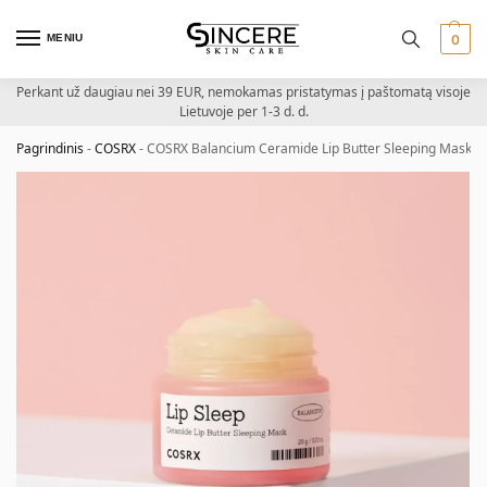
MENIU
0
Perkant už daugiau nei 39 EUR, nemokamas pristatymas į paštomatą visoje
Lietuvoje per 1-3 d. d.
Pagrindinis
-
COSRX
-
COSRX Balancium Ceramide Lip Butter Sleeping Mask – l