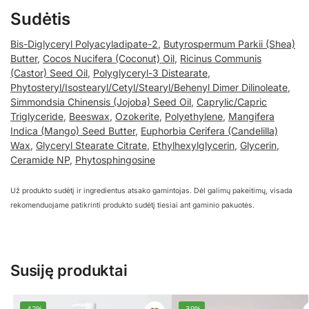
Sudėtis
Bis-Diglyceryl Polyacyladipate-2
,
Butyrospermum Parkii (Shea)
Butter
,
Cocos Nucifera (Coconut) Oil
,
Ricinus Communis
(Castor) Seed Oil
,
Polyglyceryl-3 Distearate
,
Phytosteryl/Isostearyl/Cetyl/Stearyl/Behenyl Dimer Dilinoleate
,
Simmondsia Chinensis (Jojoba) Seed Oil
,
Caprylic/Capric
Triglyceride
,
Beeswax
,
Ozokerite
,
Polyethylene
,
Mangifera
Indica (Mango) Seed Butter
,
Euphorbia Cerifera (Candelilla)
Wax
,
Glyceryl Stearate Citrate
,
Ethylhexylglycerin
,
Glycerin
,
Ceramide NP
,
Phytosphingosine
Už produkto sudėtį ir ingredientus atsako gamintojas. Dėl galimų pakeitimų, visada
rekomenduojame patikrinti produkto sudėtį tiesiai ant gaminio pakuotės.
Susiję produktai
-42%
-39%