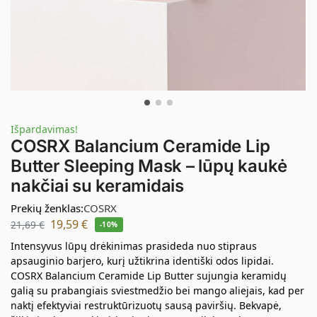
Išpardavimas!
COSRX Balancium Ceramide Lip
Butter Sleeping Mask – lūpų kaukė
nakčiai su keramidais
Prekių ženklas:
COSRX
19,59
€
21,69
€
-10%
Intensyvus lūpų drėkinimas prasideda nuo stipraus
apsauginio barjero, kurį užtikrina identiški odos lipidai.
COSRX Balancium Ceramide Lip Butter sujungia keramidų
galią su prabangiais sviestmedžio bei mango aliejais, kad per
naktį efektyviai restruktūrizuotų sausą paviršių. Bekvapė,