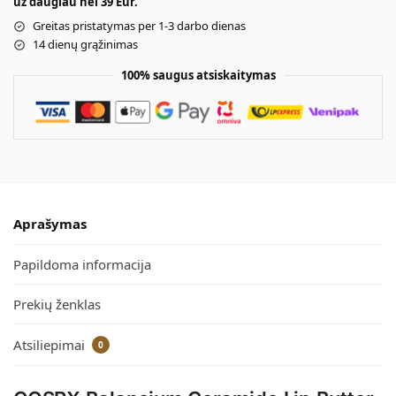
už daugiau nei 39 Eur.
Greitas pristatymas per 1-3 darbo dienas
14 dienų grąžinimas
100% saugus atsiskaitymas
Aprašymas
Papildoma informacija
Prekių ženklas
Atsiliepimai
0