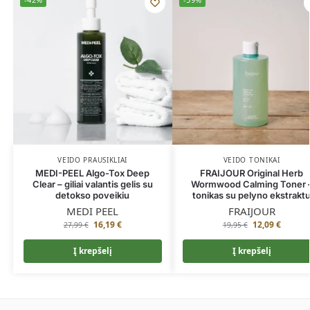
VEIDO PRAUSIKLIAI
VEIDO TONIKAI
MEDI-PEEL Algo-Tox Deep
FRAIJOUR Original Herb
Clear – giliai valantis gelis su
Wormwood Calming Toner 
detokso poveikiu
tonikas su pelyno ekstrakt
MEDI PEEL
FRAIJOUR
16,19
€
12,09
€
27,99
€
19,95
€
Į krepšelį
Į krepšelį