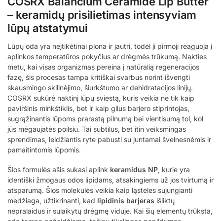
COSRX Balancium Ceramide Lip Butter
– keramidų prisilietimas intensyviam
lūpų atstatymui
Lūpų oda yra neįtikėtinai plona ir jautri, todėl ji pirmoji reaguoja į
aplinkos temperatūros pokyčius ar drėgmės trūkumą. Nakties
metu, kai visas organizmas pereina į natūralią regeneracijos
fazę, šis procesas tampa kritiškai svarbus norint išvengti
skausmingo skilinėjimo, šiurkštumo ar dehidratacijos linijų.
COSRX sukūrė naktinį lūpų sviestą, kuris veikia ne tik kaip
paviršinis minkštiklis, bet ir kaip gilus barjero stiprintojas,
sugrąžinantis lūpoms prarastą pilnumą bei vientisumą tol, kol
jūs mėgaujatės poilsiu. Tai subtilus, bet itin veiksmingas
sprendimas, leidžiantis ryte pabusti su juntamai švelnesnėmis ir
pamaitintomis lūpomis.
Šios formulės ašis sukasi aplink
keramidus NP
, kurie yra
identiški žmogaus odos lipidams, atsakingiems už jos tvirtumą ir
atsparumą. Šios molekulės veikia kaip ląsteles sujungianti
medžiaga, užtikrinanti, kad
lipidinis barjeras
išliktų
nepralaidus ir sulaikytų drėgmę viduje. Kai šių elementų trūksta,