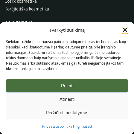
Cosrx kosmetika
Korėjietiška kosmetika
INFORMACIJA
Tvarkyti sutikimą
Apie mus
Kontaktai
Siekdami užtikrinti geriausią patirtį, naudojame tokias technologijas kaip
slapukai, kad išsaugotume ir (arba) gautume prieigą prie įrenginio
Pagalba
informacijos. Sutikdami su šiomis technologijomis galėsime apdoroti
tokius duomenis kaip naršymo elgsena ar unikalūs ID šioje svetainėje.
INFORMACIJA PIRKĖJUI
Nesutikimas arba sutikimo atšaukimas gali turėti neigiamos įtakos tam
tikroms funkcijoms ir savybėms.
Pristatymo sąlygos
Taisyklės ir sąlygos
Priimti
Privatumo politika
Svetainės žemėlapis
Atmesti
©
2026
SincereSkin.lt
Visos teisės saugomos.
Peržiūrėti nustatymus
Privaatsuspoliitika
Tingimused