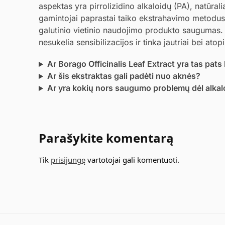
aspektas yra pirrolizidino alkaloidų (PA), natūra
gamintojai paprastai taiko ekstrahavimo metodus,
galutinio vietinio naudojimo produkto saugumas. D
nesukelia sensibilizacijos ir tinka jautriai bei atop
Ar Borago Officinalis Leaf Extract yra tas pats
Ar šis ekstraktas gali padėti nuo aknės?
Ar yra kokių nors saugumo problemų dėl alkal
Parašykite komentarą
Tik
prisijungę
vartotojai gali komentuoti.