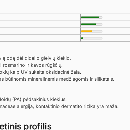
 odą dėl didelio gleivių kiekio.
l rosmarino ir kavos rūgščių.
okių kaip UV sukelta oksidacinė žala.
s būtinomis mineralinėmis medžiagomis ir silikatais.
loidų (PA) pėdsakinius kiekius.
ceae alergija, kontaktinio dermatito rizika yra maža.
tinis profilis