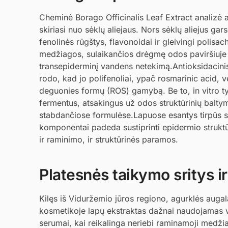
Cheminė Borago Officinalis Leaf Extract analizė at
skiriasi nuo sėklų aliejaus. Nors sėklų aliejus ga
fenolinės rūgštys, flavonoidai ir gleivingi polisa
medžiagos, sulaikančios drėgmę odos paviršiuje i
transepiderminį vandens netekimą.Antioksidacinis 
rodo, kad jo polifenoliai, ypač rosmarinic acid, v
deguonies formų (ROS) gamybą. Be to, in vitro ty
fermentus, atsakingus už odos struktūrinių balty
stabdančiose formulėse.Lapuose esantys tirpūs silik
komponentai padeda sustiprinti epidermio struktūr
ir raminimo, ir struktūrinės paramos.
Platesnės taikymo sritys ir
Kilęs iš Viduržemio jūros regiono, agurklės auga
kosmetikoje lapų ekstraktas dažnai naudojamas va
serumai, kai reikalinga neriebi raminamoji medži