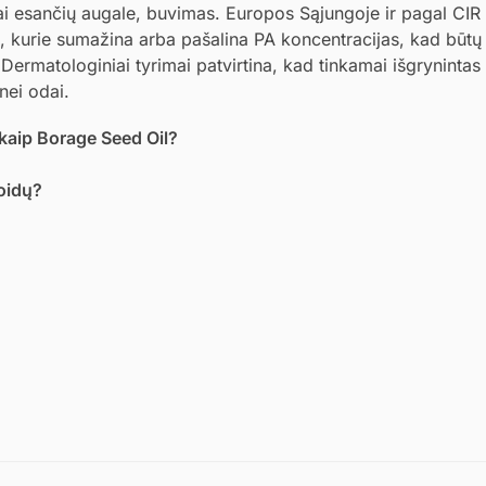
liai esančių augale, buvimas. Europos Sąjungoje ir pagal CIR
 kurie sumažina arba pašalina PA koncentracijas, kad būtų 
ermatologiniai tyrimai patvirtina, kad tinkamai išgrynintas
inei odai.
 kaip Borage Seed Oil?
oidų?