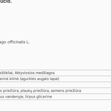
ūčio.
go officinalis L.
štikliai
,
Aktyviosios medžiagos
ninė kilmė (agurklės augalo lapai)
 priežiūra, plaukų priežiūra, asmens priežiūra
us vandenyje, tirpus glicerine