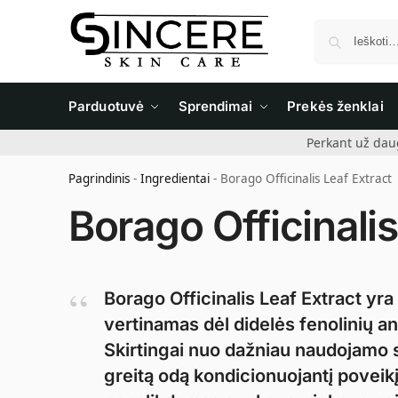
Parduotuvė
Sprendimai
Prekės ženklai
Perkant už dau
Pagrindinis
-
Ingredientai
-
Borago Officinalis Leaf Extract
Borago Officinalis
Borago Officinalis Leaf Extract yra
vertinamas dėl didelės fenolinių an
Skirtingai nuo dažniau naudojamo sė
greitą odą kondicionuojantį poveikį