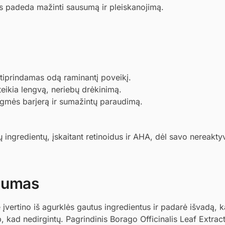
ės padeda mažinti sausumą ir pleiskanojimą.
stiprindamas odą raminantį poveikį.
eikia lengvą, neriebų drėkinimą.
rėgmės barjerą ir sumažintų paraudimą.
ingredientų, įskaitant retinoidus ir AHA, dėl savo nereakty
ugumas
vertino iš agurklės gautus ingredientus ir padarė išvadą, k
p, kad nedirgintų. Pagrindinis Borago Officinalis Leaf Extra