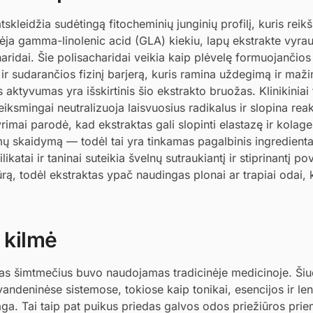
skleidžia sudėtingą fitocheminių junginių profilį, kuris reik
rsėja gamma-linolenic acid (GLA) kiekiu, lapų ekstrakte vyrau
charidai. Šie polisacharidai veikia kaip plėvelę formuojančios
r sudarančios fizinį barjerą, kuris ramina uždegimą ir maži
aktyvumas yra išskirtinis šio ekstrakto bruožas. Klinikiniai 
eiksmingai neutralizuoja laisvuosius radikalus ir slopina reak
rimai parodė, kad ekstraktas gali slopinti elastazę ir kola
mų skaidymą — todėl tai yra tinkamas pagalbinis ingredient
atai ir taninai suteikia švelnų sutraukiantį ir stiprinantį pov
ą, todėl ekstraktas ypač naudingas plonai ar trapiai odai, k
 kilmė
las šimtmečius buvo naudojamas tradicinėje medicinoje. Šiu
ndeninėse sistemose, tokiose kaip tonikai, esencijos ir le
aga. Tai taip pat puikus priedas galvos odos priežiūros pr