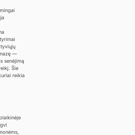
šmingai
ja
na
tyrimai
tyviųjų
genazę —
as senėjimą
eikį. Šie
uriai reikia
olaikinėje
ngvi
iemonėms,