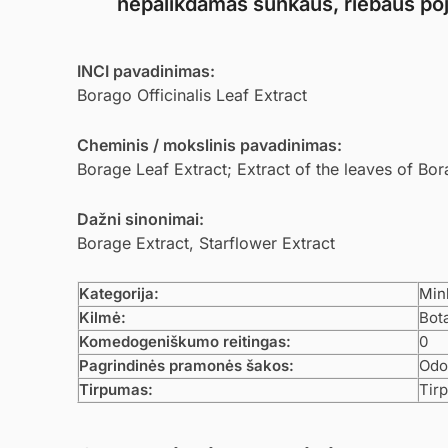
nepalikdamas sunkaus, riebaus poj
INCI pavadinimas:
Borago Officinalis Leaf Extract
Cheminis / mokslinis pavadinimas:
Borage Leaf Extract; Extract of the leaves of Bora
Dažni sinonimai:
Borage Extract, Starflower Extract
Kategorija:
Mink
Kilmė:
Bota
Komedogeniškumo reitingas:
0
Pagrindinės pramonės šakos:
Odos
Tirpumas:
Tirp