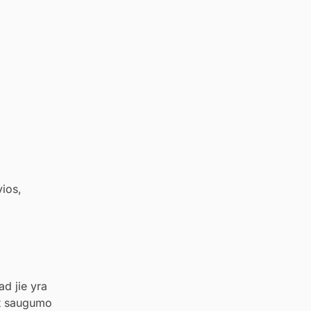
vios,
ad jie yra
ct saugumo