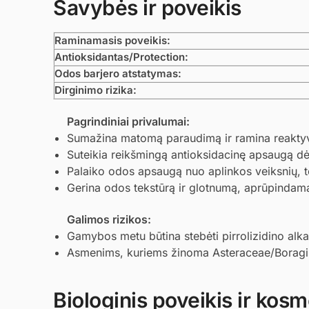
Savybės ir poveikis
Raminamasis poveikis:
Antioksidantas/Protection:
Odos barjero atstatymas:
Dirginimo rizika:
Pagrindiniai privalumai:
Sumažina matomą paraudimą ir ramina reaktyvią
Suteikia reikšmingą antioksidacinę apsaugą dė
Palaiko odos apsaugą nuo aplinkos veiksnių, t
Gerina odos tekstūrą ir glotnumą, aprūpindama
Galimos rizikos:
Gamybos metu būtina stebėti pirrolizidino alka
Asmenims, kuriems žinoma Asteraceae/Boragina
Biologinis poveikis ir kosme