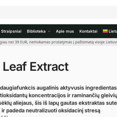
Straipsniai
Biblioteka
Apie mus
Kontaktai
Liet
giau nei 39 EUR, nemokamas pristatymas į paštomatą visoje Lietuvoj
 Leaf Extract
 daugiafunkcis augalinis aktyvusis ingredientas
tioksidantų koncentracijos ir raminančių gleivių
klų aliejaus, šis iš lapų gautas ekstraktas sute
 ir padeda neutralizuoti oksidacinį stresą