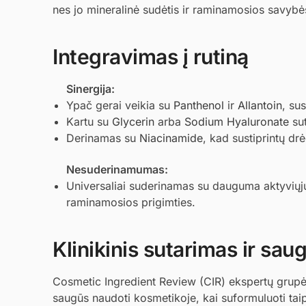
nes jo mineralinė sudėtis ir raminamosios savyb
Integravimas į rutiną
Sinergija:
Ypač gerai veikia su
Panthenol
ir
Allantoin
, su
Kartu su
Glycerin
arba
Sodium Hyaluronate
sut
Derinamas su
Niacinamide
, kad sustiprintų d
Nesuderinamumas:
Universaliai suderinamas su dauguma aktyviųjų 
raminamosios prigimties.
Klinikinis sutarimas ir sa
Cosmetic Ingredient Review (CIR) ekspertų grupė į
saugūs naudoti kosmetikoje, kai suformuluoti tai