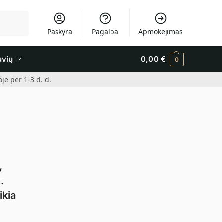
Ieškoti
Paskyra
Pagalba
Apmokėjimas
uvių
0,00
€
0
e per 1-3 d. d.
,
.
ikia