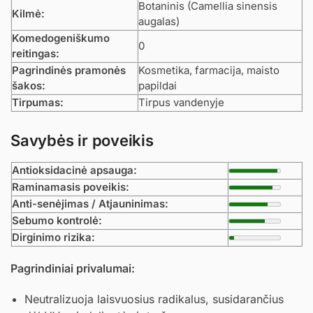
Botaninis (Camellia sinensis
Kilmė:
augalas)
Komedogeniškumo
0
reitingas:
Pagrindinės pramonės
Kosmetika, farmacija, maisto
šakos:
papildai
Tirpumas:
Tirpus vandenyje
Savybės ir poveikis
Antioksidacinė apsauga:
Raminamasis poveikis:
Anti-senėjimas / Atjauninimas:
Sebumo kontrolė:
Dirginimo rizika:
Pagrindiniai privalumai:
Neutralizuoja laisvuosius radikalus, susidarančius