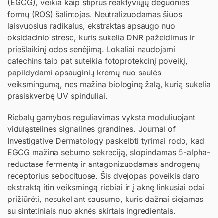
(EGCG), veikia kaip stiprus reaktyviųjų deguonies
formų (ROS) šalintojas. Neutralizuodamas šiuos
laisvuosius radikalus, ekstraktas apsaugo nuo
oksidacinio streso, kuris sukelia DNR pažeidimus ir
priešlaikinį odos senėjimą. Lokaliai naudojami
catechins taip pat suteikia fotoprotekcinį poveikį,
papildydami apsauginių kremų nuo saulės
veiksmingumą, nes mažina biologinę žalą, kurią sukelia
prasiskverbę UV spinduliai.
Riebalų gamybos reguliavimas vyksta moduliuojant
viduląstelines signalines grandines. Journal of
Investigative Dermatology paskelbti tyrimai rodo, kad
EGCG mažina sebumo sekreciją, slopindamas 5-alpha-
reductase fermentą ir antagonizuodamas androgenų
receptorius sebocituose. Šis dvejopas poveikis daro
ekstraktą itin veiksmingą riebiai ir į aknę linkusiai odai
prižiūrėti, nesukeliant sausumo, kuris dažnai siejamas
su sintetiniais nuo aknės skirtais ingredientais.