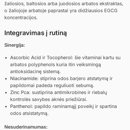
žaliosios, baltosios arba juodosios arbatos ekstraktas,
o žaliojoje arbatoje paprastai yra didžiausios EGCG
koncentracijos.
Integravimas į rutiną
Sinergija:
Ascorbic Acid
ir
Tocopherol
: šie vitaminai kartu su
arbatos polyphenols kuria itin veiksmingą
antioksidacinę sistemą.
Niacinamide
: stiprina odos barjero atstatymą ir
papildomai padeda reguliuoti sebumą.
Zinc Pca
: sustiprina antimikrobines ir riebalų
kontrolės savybes aknės priežiūrai.
Panthenol
: papildo raminamąjį poveikį ir spartina
odos atsistatymą.
Nesuderinamumas: