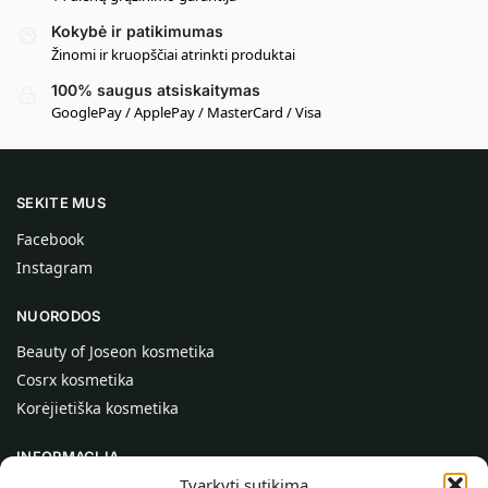
Kokybė ir patikimumas
Žinomi ir kruopščiai atrinkti produktai
100% saugus atsiskaitymas
GooglePay / ApplePay / MasterCard / Visa
SEKITE MUS
Facebook
Instagram
NUORODOS
Beauty of Joseon kosmetika
Cosrx kosmetika
Korėjietiška kosmetika
INFORMACIJA
Tvarkyti sutikimą