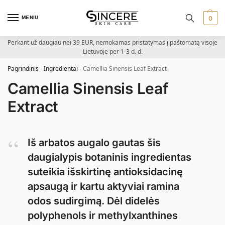
MENIU
0
Perkant už daugiau nei 39 EUR, nemokamas pristatymas į paštomatą visoje
Lietuvoje per 1-3 d. d.
Pagrindinis
-
Ingredientai
-
Camellia Sinensis Leaf Extract
Camellia Sinensis Leaf
Extract
Iš arbatos augalo gautas šis
daugialypis botaninis ingredientas
suteikia išskirtinę antioksidacinę
apsaugą ir kartu aktyviai ramina
odos sudirgimą. Dėl didelės
polyphenols ir methylxanthines