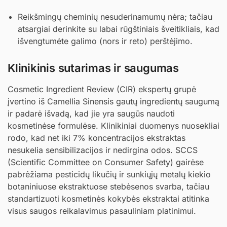
Reikšmingų cheminių nesuderinamumų nėra; tačiau
atsargiai derinkite su labai rūgštiniais šveitikliais, kad
išvengtumėte galimo (nors ir reto) perštėjimo.
Klinikinis sutarimas ir saugumas
Cosmetic Ingredient Review (CIR) ekspertų grupė
įvertino iš Camellia Sinensis gautų ingredientų saugumą
ir padarė išvadą, kad jie yra saugūs naudoti
kosmetinėse formulėse. Klinikiniai duomenys nuosekliai
rodo, kad net iki 7% koncentracijos ekstraktas
nesukelia sensibilizacijos ir nedirgina odos. SCCS
(Scientific Committee on Consumer Safety) gairėse
pabrėžiama pesticidų likučių ir sunkiųjų metalų kiekio
botaniniuose ekstraktuose stebėsenos svarba, tačiau
standartizuoti kosmetinės kokybės ekstraktai atitinka
visus saugos reikalavimus pasauliniam platinimui.