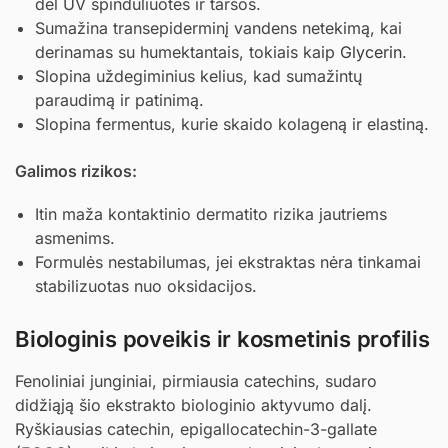
dėl UV spinduliuotės ir taršos.
Sumažina transepiderminį vandens netekimą, kai
derinamas su humektantais, tokiais kaip
Glycerin
.
Slopina uždegiminius kelius, kad sumažintų
paraudimą ir patinimą.
Slopina fermentus, kurie skaido kolageną ir elastiną.
Galimos rizikos:
Itin maža kontaktinio dermatito rizika jautriems
asmenims.
Formulės nestabilumas, jei ekstraktas nėra tinkamai
stabilizuotas nuo oksidacijos.
Biologinis poveikis ir kosmetinis profilis
Fenoliniai junginiai, pirmiausia catechins, sudaro
didžiąją šio ekstrakto biologinio aktyvumo dalį.
Ryškiausias catechin, epigallocatechin-3-gallate