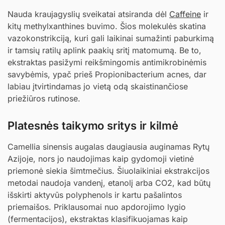
Nauda kraujagyslių sveikatai atsiranda dėl
Caffeine
ir
kitų methylxanthines buvimo. Šios molekulės skatina
vazokonstrikciją, kuri gali laikinai sumažinti paburkimą
ir tamsių ratilų aplink paakių sritį matomumą. Be to,
ekstraktas pasižymi reikšmingomis antimikrobinėmis
savybėmis, ypač prieš Propionibacterium acnes, dar
labiau įtvirtindamas jo vietą odą skaistinančiose
priežiūros rutinose.
Platesnės taikymo sritys ir kilmė
Camellia sinensis augalas daugiausia auginamas Rytų
Azijoje, nors jo naudojimas kaip gydomoji vietinė
priemonė siekia šimtmečius. Šiuolaikiniai ekstrakcijos
metodai naudoja vandenį, etanolį arba CO2, kad būtų
išskirti aktyvūs polyphenols ir kartu pašalintos
priemaišos. Priklausomai nuo apdorojimo lygio
(fermentacijos), ekstraktas klasifikuojamas kaip