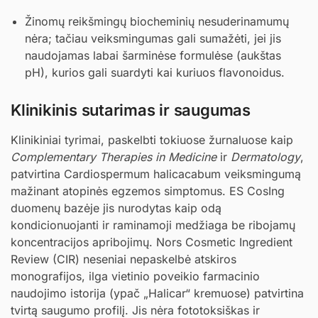
Žinomų reikšmingų biocheminių nesuderinamumų
nėra; tačiau veiksmingumas gali sumažėti, jei jis
naudojamas labai šarminėse formulėse (aukštas
pH), kurios gali suardyti kai kuriuos flavonoidus.
Klinikinis sutarimas ir saugumas
Klinikiniai tyrimai, paskelbti tokiuose žurnaluose kaip
Complementary Therapies in Medicine
ir
Dermatology
,
patvirtina Cardiospermum halicacabum veiksmingumą
mažinant atopinės egzemos simptomus. ES CosIng
duomenų bazėje jis nurodytas kaip odą
kondicionuojanti ir raminamoji medžiaga be ribojamų
koncentracijos apribojimų. Nors Cosmetic Ingredient
Review (CIR) neseniai nepaskelbė atskiros
monografijos, ilga vietinio poveikio farmacinio
naudojimo istorija (ypač „Halicar“ kremuose) patvirtina
tvirtą saugumo profilį. Jis nėra fototoksiškas ir