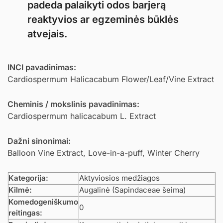
padeda palaikyti odos barjerą
reaktyvios ar egzeminės būklės
atvejais.
INCI pavadinimas:
Cardiospermum Halicacabum Flower/Leaf/Vine Extract
Cheminis / mokslinis pavadinimas:
Cardiospermum halicacabum L. Extract
Dažni sinonimai:
Balloon Vine Extract, Love-in-a-puff, Winter Cherry
Kategorija:
Aktyviosios medžiagos
Kilmė:
Augalinė (Sapindaceae šeima)
Komedogeniškumo
0
reitingas: