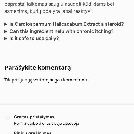
paprastai laikomas saugiu naudoti kūdikiams bei
asmenims, kurių oda yra labai reaktyvi.
Is Cardiospermum Halicacabum Extract a steroid?
Can this ingredient help with chronic itching?
Is it safe to use daily?
Parašykite komentarą
Tik
prisijungę
vartotojai gali komentuoti.
Greitas pristatymas
Per 1-3 darbo dienas visoje Lietuvoje
Pinigų grąžinimas