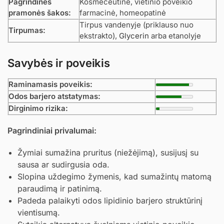
Pagrindinės
Kosmeceutinė, vietinio poveikio
pramonės šakos:
farmacinė, homeopatinė
Tirpus vandenyje (priklauso nuo
Tirpumas:
ekstrakto),
Glycerin
arba etanolyje
Savybės ir poveikis
Raminamasis poveikis:
Odos barjero atstatymas:
Dirginimo rizika:
Pagrindiniai privalumai:
Žymiai sumažina pruritus (niežėjimą), susijusį su
sausa ar sudirgusia oda.
Slopina uždegimo žymenis, kad sumažintų matomą
paraudimą ir patinimą.
Padeda palaikyti odos lipidinio barjero struktūrinį
vientisumą.