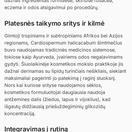
dažnas ingredientas formulėse, skirtose rosacea,
eczema ir odos atsigavimui po procedūrų.
Platesnės taikymo sritys ir kilmė
Gimtoji tropiniams ir subtropiniams Afrikos bei Azijos
regionams, Cardiospermum halicacabum šimtmečius
buvo naudojamas tradicinės medicinos sistemose,
tokiose kaip Ayurveda, įvairiems odos negalavimams
gydyti. Šiuolaikinėje kosmetikos mokslo praktikoje jis
dažnai derinamas su lipidų turinčiais nešikliais, siekiant
maksimaliai pagerinti jo patekimą į raginį sluoksnį.
Nors kai kuriose srityse naudojamos sėklos,
kosmetikos formuluotojai daugiausia naudoja
antžemines dalis (žiedus, lapus ir vijoklius), kad
išgautų didžiausią priešuždegiminių glikozidų
koncentraciją.
Integravimas į rutiną