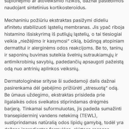
suplonėjimo ar atoveiksmio rizikos, dažnai pastebimos
naudojant sintetinius kortikosteroidus.
Mechaniniu požiūriu ekstraktas pasižymi dideliu
afinitetu stabilizuoti ląstelių membranas. Jis ypač riboja
histamino išsiskyrimą iš putliųjų ląstelių, o tai tiesiogiai
veikia „niežėjimo ir kasymosi“ ciklą, būdingą atopiniam
dermatitui ir alerginėms odos reakcijoms. Be to, taninų
ir saponinų buvimas suteikia švelnių sutraukiamųjų ir
antimikrobinių savybių, padedančių apsaugoti pažeistą
odą nuo antrinių aplinkos veiksnių.
Dermatologinėse srityse ši sudedamoji dalis dažnai
pasirenkama dėl gebėjimo prižiūrėti „stresuotą“ odą.
Be ūmaus uždegimo, ekstraktas prisideda prie
ilgalaikės odos sveikatos stiprindamas drėgmės
barjerą. Tinkamai suformuluotas, jis padeda sumažinti
transepiderminį vandens netekimą (TEWL),
sustiprindamas natūralią odos lipidų gamybą, todėl yra