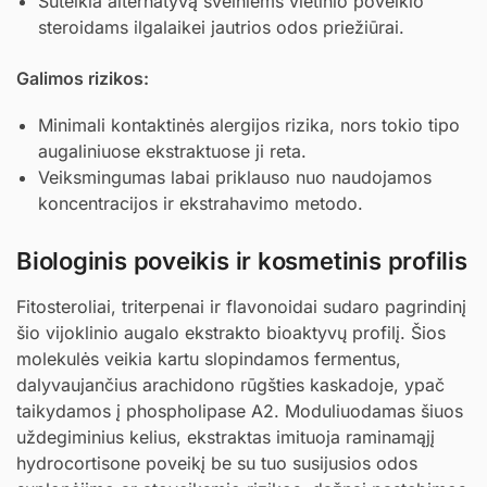
Suteikia alternatyvą švelniems vietinio poveikio
steroidams ilgalaikei jautrios odos priežiūrai.
Galimos rizikos:
Minimali kontaktinės alergijos rizika, nors tokio tipo
augaliniuose ekstraktuose ji reta.
Veiksmingumas labai priklauso nuo naudojamos
koncentracijos ir ekstrahavimo metodo.
Biologinis poveikis ir kosmetinis profilis
Fitosteroliai, triterpenai ir flavonoidai sudaro pagrindinį
šio vijoklinio augalo ekstrakto bioaktyvų profilį. Šios
molekulės veikia kartu slopindamos fermentus,
dalyvaujančius arachidono rūgšties kaskadoje, ypač
taikydamos į phospholipase A2. Moduliuodamas šiuos
uždegiminius kelius, ekstraktas imituoja raminamąjį
hydrocortisone poveikį be su tuo susijusios odos