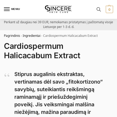
MENIU
0
Perkant už daugiau nei 39 EUR, nemokamas pristatymas į paštomatą visoje
Lietuvoje per 1-3 d. d.
Pagrindinis
-
Ingredientai
-
Cardiospermum Halicacabum Extract
Cardiospermum
Halicacabum Extract
Stiprus augalinis ekstraktas,
vertinamas dėl savo „fitokortizono“
savybių, suteikiantis reikšmingą
raminamąjį ir priešuždegiminį
poveikį. Jis veiksmingai malšina
niežėjimą, mažina paraudimą ir