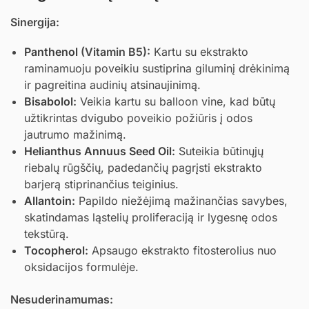
Sinergija:
Panthenol
(Vitamin B5):
Kartu su ekstrakto
raminamuoju poveikiu sustiprina giluminį drėkinimą
ir pagreitina audinių atsinaujinimą.
Bisabolol
:
Veikia kartu su balloon vine, kad būtų
užtikrintas dvigubo poveikio požiūris į odos
jautrumo mažinimą.
Helianthus Annuus Seed Oil
:
Suteikia būtinųjų
riebalų rūgščių, padedančių pagrįsti ekstrakto
barjerą stiprinančius teiginius.
Allantoin
:
Papildo niežėjimą mažinančias savybes,
skatindamas ląstelių proliferaciją ir lygesnę odos
tekstūrą.
Tocopherol
:
Apsaugo ekstrakto fitosterolius nuo
oksidacijos formulėje.
Nesuderinamumas: