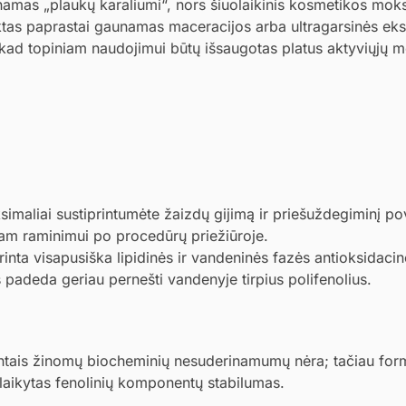
inamas „plaukų karaliumi“, nors šiuolaikinis kosmetikos mok
ktas paprastai gaunamas maceracijos arba ultragarsinės eks
, kad topiniam naudojimui būtų išsaugotas platus aktyviųjų m
simaliai sustiprintumėte žaizdų gijimą ir priešuždegiminį pov
am raminimui po procedūrų priežiūroje.
krinta visapusiška lipidinės ir vandeninės fazės antioksidaci
adeda geriau pernešti vandenyje tirpius polifenolius.
ientais žinomų biocheminių nesuderinamumų nėra; tačiau form
šlaikytas fenolinių komponentų stabilumas.