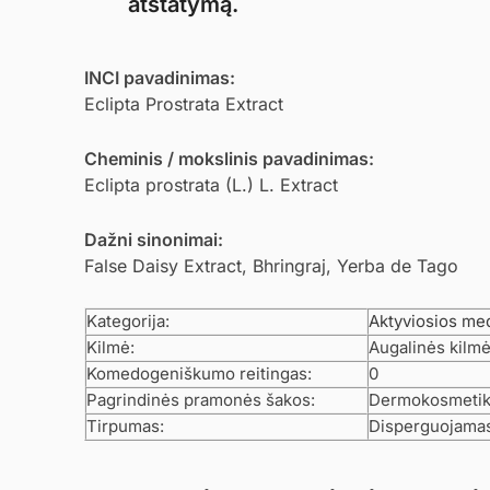
atstatymą.
INCI pavadinimas:
Eclipta Prostrata Extract
Cheminis / mokslinis pavadinimas:
Eclipta prostrata (L.) L. Extract
Dažni sinonimai:
False Daisy Extract, Bhringraj, Yerba de Tago
Kategorija:
Aktyviosios me
Kilmė:
Augalinės kilm
Komedogeniškumo reitingas:
0
Pagrindinės pramonės šakos:
Dermokosmetika,
Tirpumas:
Disperguojamas 