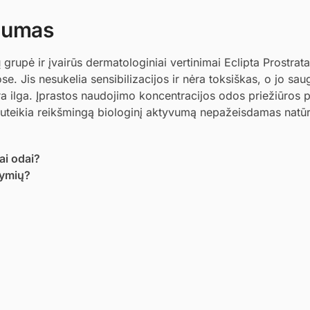
ugumas
rupė ir įvairūs dermatologiniai vertinimai Eclipta Prostrata
e. Jis nesukelia sensibilizacijos ir nėra toksiškas, o jo sa
yra ilga. Įprastos naudojimo koncentracijos odos priežiūros
 suteikia reikšmingą biologinį aktyvumą nepažeisdamas natū
iai odai?
žymių?