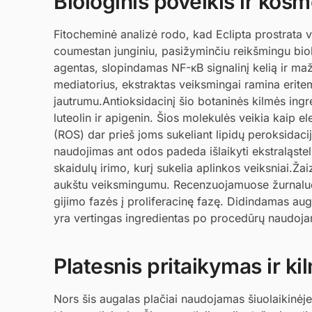
Biologinis poveikis ir kosme
Fitocheminė analizė rodo, kad Eclipta prostrata
coumestan junginiu, pasižyminčiu reikšmingu biol
agentas, slopindamas NF-κB signalinį kelią ir
mediatorius, ekstraktas veiksmingai ramina eritem
jautrumu.Antioksidacinį šio botaninės kilmės ingre
luteolin ir apigenin. Šios molekulės veikia kaip
(ROS) dar prieš joms sukeliant lipidų peroksidacij
naudojimas ant odos padeda išlaikyti ekstraląste
skaidulų irimo, kurį sukelia aplinkos veiksniai.Žai
aukštu veiksmingumu. Recenzuojamuose žurnaluose
gijimo fazės į proliferacinę fazę. Didindamas augi
yra vertingas ingredientas po procedūrų naudoja
Platesnis pritaikymas ir ki
Nors šis augalas plačiai naudojamas šiuolaikinėje o