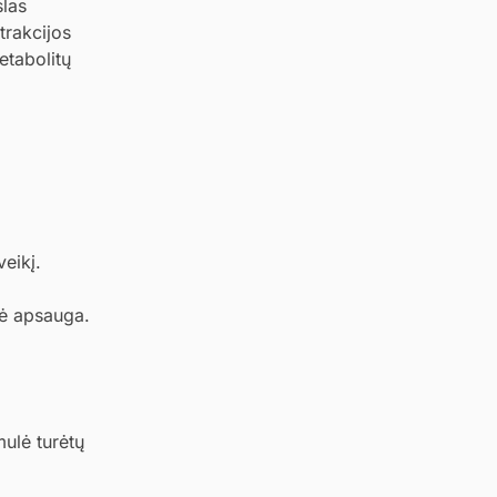
slas
trakcijos
etabolitų
eikį.
nė apsauga.
ulė turėtų