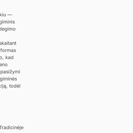
ekiu —
giminis
ždegimo
skaitant
s formas
do, kad
geno
s pasižymi
egiminės
iją, todėl
Tradicinėje