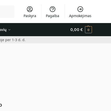
Ieškoti
Paskyra
Pagalba
Apmokėjimas
uvių
0,00
€
0
e per 1-3 d. d.
o