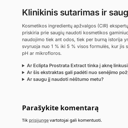
Klinikinis sutarimas ir sa
Kosmetikos ingredientų apžvalgos (CIR) ekspertų g
priskiria prie saugių naudoti kosmetikos gaminiuos
naudojimo tiek ant odos, tiek per burną istorija 
svyruoja nuo 1 % iki 5 % visos formulės, kur jis
pH ar mikrofloros.
Ar Eclipta Prostrata Extract tinka į aknę linkus
Ar šis ekstraktas gali padėti nuo senėjimo po
Ar saugu jį naudoti nėštumo metu?
Parašykite komentarą
Tik
prisijungę
vartotojai gali komentuoti.