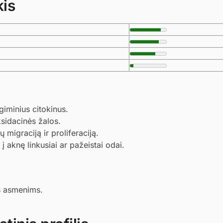
kis
minius citokinus.
sidacinės žalos.
 migraciją ir proliferaciją.
į aknę linkusiai ar pažeistai odai.
ms asmenims.