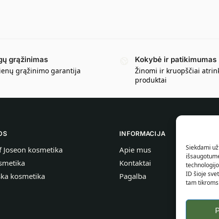
gų grąžinimas
Kokybė ir patikimumas
ienų grąžinimo garantija
Žinomi ir kruopščiai atrin
produktai
OS
INFORMACIJA
Siekdami užt
f Joseon kosmetika
Apie mus
išsaugotume 
smetika
Kontaktai
technologij
ID šioje sve
ška kosmetika
Pagalba
tam tikroms
P