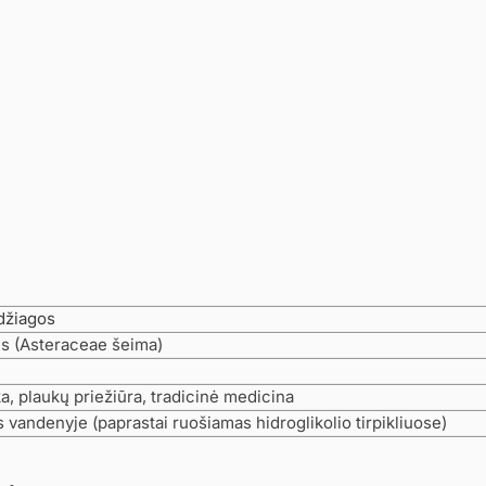
džiagos
ės (Asteraceae šeima)
 plaukų priežiūra, tradicinė medicina
vandenyje (paprastai ruošiamas hidroglikolio tirpikliuose)