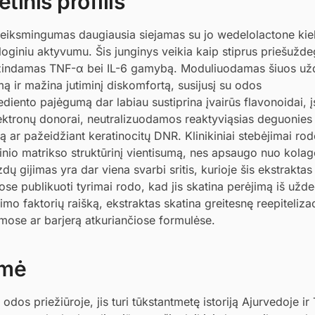
tinis profilis
 veiksmingumas daugiausia siejamas su jo wedelolactone ki
oginiu aktyvumu. Šis junginys veikia kaip stiprus priešužde
 mažindamas TNF-α bei IL-6 gamybą. Moduliuodamas šiuos u
ą ir mažina jutiminį diskomfortą, susijusį su odos
diento pajėgumą dar labiau sustiprina įvairūs flavonoidai, į
 elektronų donorai, neutralizuodamos reaktyviąsias deguonie
ą ar pažeidžiant keratinocitų DNR. Klinikiniai stebėjimai ro
linio matrikso struktūrinį vientisumą, nes apsaugo nuo kola
zdų gijimas yra dar viena svarbi sritis, kurioje šis ekstrakta
 publikuoti tyrimai rodo, kad jis skatina perėjimą iš užd
mo faktorių raišką, ekstraktas skatina greitesnę reepitelizac
mose ar barjerą atkuriančiose formulėse.
lmė
dos priežiūroje, jis turi tūkstantmetę istoriją Ajurvedoje ir 