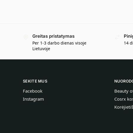
Greitas pristatymas
Pini
Per 1-3 darbo dienas visoje
14 d
Lietuvoje
SEKITE MUS
NUOROD
Facebook
Beauty o
Instagram
Cosrx ko
Korėjieti