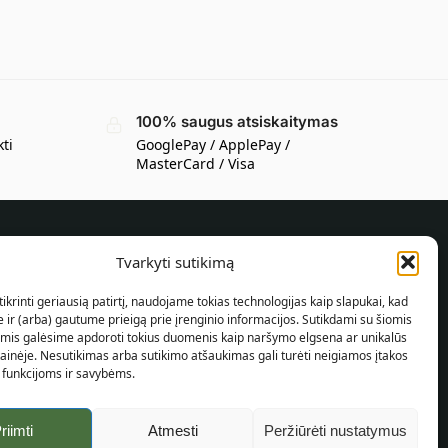
100% saugus atsiskaitymas
kti
GooglePay / ApplePay /
MasterCard / Visa
Tvarkyti sutikimą
INFORMACIJA PIRKĖJUI
ikrinti geriausią patirtį, naudojame tokias technologijas kaip slapukai, kad
Pristatymo sąlygos
ir (arba) gautume prieigą prie įrenginio informacijos. Sutikdami su šiomis
Taisyklės ir sąlygos
omis galėsime apdoroti tokius duomenis kaip naršymo elgsena ar unikalūs
tainėje. Nesutikimas arba sutikimo atšaukimas gali turėti neigiamos įtakos
Privatumo politika
 funkcijoms ir savybėms.
Svetainės žemėlapis
riimti
Atmesti
Peržiūrėti nustatymus