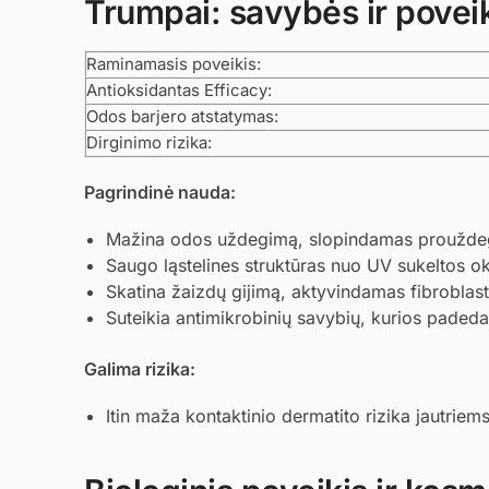
Trumpai: savybės ir povei
Raminamasis poveikis:
Antioksidantas Efficacy:
Odos barjero atstatymas:
Dirginimo rizika:
Pagrindinė nauda:
Mažina odos uždegimą, slopindamas prouždegi
Saugo ląstelines struktūras nuo UV sukeltos ok
Skatina žaizdų gijimą, aktyvindamas fibroblastų
Suteikia antimikrobinių savybių, kurios padeda 
Galima rizika:
Itin maža kontaktinio dermatito rizika jautrie