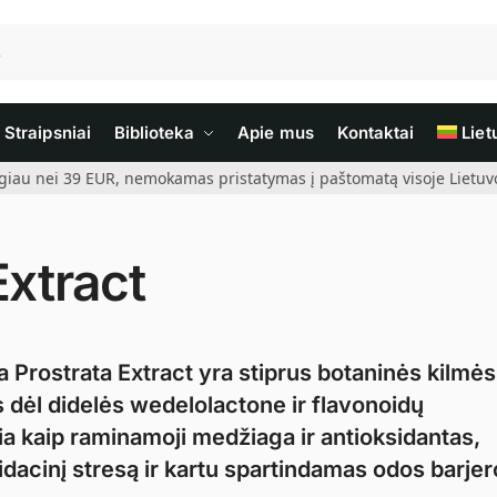
Straipsniai
Biblioteka
Apie mus
Kontaktai
Liet
giau nei 39 EUR, nemokamas pristatymas į paštomatą visoje Lietuvoj
Extract
a Prostrata Extract yra stiprus botaninės kilmės
 dėl didelės wedelolactone ir flavonoidų
ia kaip raminamoji medžiaga ir antioksidantas,
acinį stresą ir kartu spartindamas odos barjer