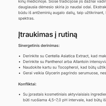
kinų medicinoje. Šiose tradicijose jis dažnai vad
daugiausia dėmesio skiria jo naudai odai. Ekstra
būdu iš antžeminių augalo dalių, taip užtikrinant
spektras.
Įtraukimas į rutiną
Sinergetinis derinimas:
Derinkite su
Centella Asiatica Extract
, kad mak
Derinkite su
Panthenol
arba
Allantoin
intensyvi
Naudokite kartu su
Tocopherol
, kad būtų užti
Gerai veikia
Glycerin
pagrindo serumuose, nes p
Konfliktai:
Su įprastais kosmetiniais aktyviaisiais ingred
būti ruošiama 4,5–7,0 pH intervale, kad būtų i