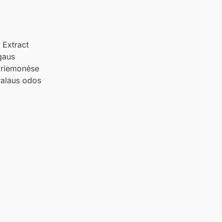
 Extract
ugaus
 priemonėse
ralaus odos