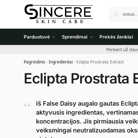
Parduotuvė
Sprendimai
Prekės ženklai
Perkant už dau
Pagrindinis
-
Ingredientai
-
Eclipta Prostrata Extract
Eclipta Prostrata 
Iš False Daisy augalo gautas Eclipt
aktyvusis ingredientas, vertinamas
koncentracijos. Jis pirmiausia veik
veiksmingai neutralizuodamas oksid