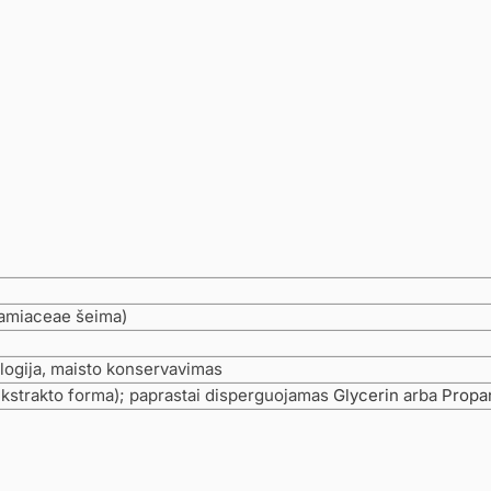
Lamiaceae šeima)
logija, maisto konservavimas
ekstrakto forma); paprastai disperguojamas
Glycerin
arba
Propa