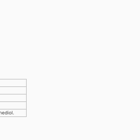
nediol
.