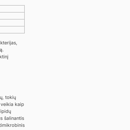
terijas,
ą.
ktinį
ų, tokių
 veikia kaip
lipidų
 šalinantis
timikrobinis