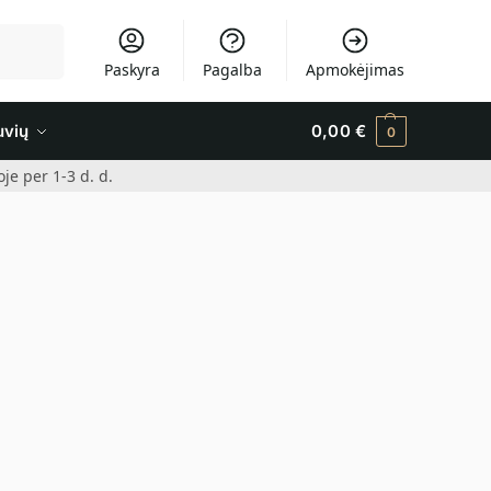
Ieškoti
Paskyra
Pagalba
Apmokėjimas
uvių
0,00
€
0
e per 1-3 d. d.