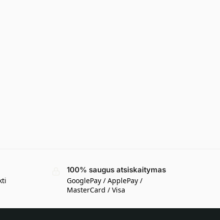
100% saugus atsiskaitymas
kti
GooglePay / ApplePay /
MasterCard / Visa