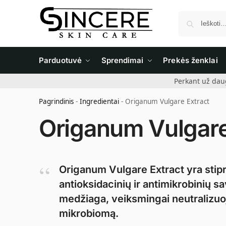
Parduotuvė
Sprendimai
Prekės ženklai
Perkant už dau
Pagrindinis
-
Ingredientai
-
Origanum Vulgare Extract
Origanum Vulgare
Origanum Vulgare Extract yra stipru
antioksidacinių ir antimikrobinių s
medžiaga, veiksmingai neutralizuoj
mikrobiomą.