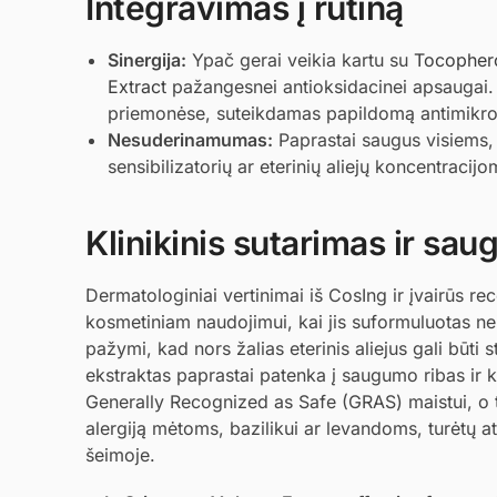
Integravimas į rutiną
Sinergija:
Ypač gerai veikia kartu su
Tocopher
Extract
pažangesnei antioksidacinei apsaugai. 
priemonėse, suteikdamas papildomą antimikro
Nesuderinamumas:
Paprastai saugus visiems, 
sensibilizatorių ar eterinių aliejų koncentracij
Klinikinis sutarimas ir sa
Dermatologiniai vertinimai iš CosIng ir įvairūs 
kosmetiniam naudojimui, kai jis suformuluotas ne
pažymi, kad nors žalias eterinis aliejus gali būt
ekstraktas paprastai patenka į saugumo ribas ir ke
Generally Recognized as Safe (GRAS) maistui, o tai 
alergiją mėtoms, bazilikui ar levandoms, turėtų a
šeimoje.