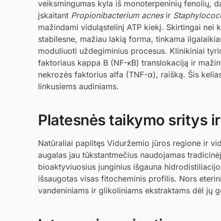
veiksmingumas kyla iš monoterpeninių fenolių, da
įskaitant
Propionibacterium acnes
ir
Staphylococ
mažindami viduląstelinį ATP kiekį. Skirtingai nei k
stabilesne, mažiau lakią forma, tinkama ilgalaik
moduliuoti uždegiminius procesus. Klinikiniai tyr
faktoriaus kappa B (NF-κB) translokaciją ir mažint
nekrozės faktorius alfa (TNF-α), raišką. Šis keli
linkusiems audiniams.
Platesnės taikymo sritys ir
Natūraliai paplitęs Viduržemio jūros regione ir vi
augalas jau tūkstantmečius naudojamas tradicinėj
bioaktyviuosius junginius išgauna hidrodistiliacij
išsaugotas visas fitocheminis profilis. Nors eter
vandeniniams ir glikoliniams ekstraktams dėl jų 