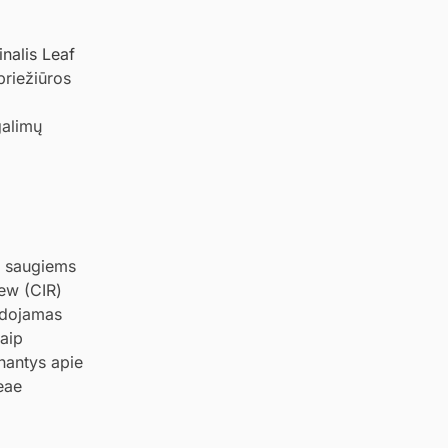
nalis Leaf
riežiūros
galimų
ct saugiems
iew (CIR)
audojamas
kaip
inantys apie
eae