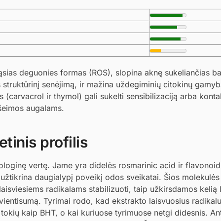
ąsias deguonies formas (ROS), slopina aknę sukeliančias bak
s struktūrinį senėjimą, ir mažina uždegiminių citokinų gamyb
s (carvacrol ir thymol) gali sukelti sensibilizaciją arba konta
šeimos augalams.
tinis profilis
ologinę vertę. Jame yra didelės rosmarinic acid ir flavonoid
 užtikrina daugialypį poveikį odos sveikatai. Šios molekulės
aisviesiems radikalams stabilizuoti, taip užkirsdamos kelią 
ientisumą. Tyrimai rodo, kad ekstrakto laisvuosius radikalus
 tokių kaip BHT, o kai kuriuose tyrimuose netgi didesnis. An