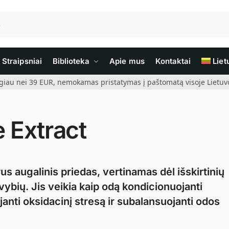
Straipsniai
Biblioteka
Apie mus
Kontaktai
Liet
giau nei 39 EUR, nemokamas pristatymas į paštomatą visoje Lietuvoj
 Extract
s augalinis priedas, vertinamas dėl išskirtinių
avybių. Jis veikia kaip odą kondicionuojanti
anti oksidacinį stresą ir subalansuojanti odos