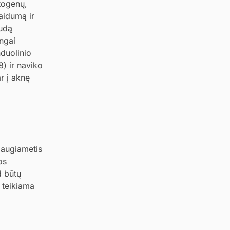
togenų,
aidumą ir
audą
ngai
nduolinio
8) ir naviko
r į aknę
 daugiametis
os
d būtų
 teikiama