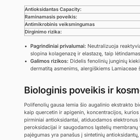
Antioksidantas Capacity:
Raminamasis poveikis:
Antimikrobinis veiksmingumas
Dirginimo rizika:
Pagrindiniai privalumai:
Neutralizuoja reaktyvi
slopina kolagenazę ir elastazę, taip lėtindama
Galimos rizikos:
Didelis fenolinių junginių kieki
dermatitą asmenims, alergiškiems Lamiaceae 
Biologinis poveikis ir kosme
Polifenolių gausa lemia šio augalinio ekstrakto bi
kaip quercetin ir apigenin, koncentracijos, kurios
pirminiai antioksidantai, atiduodamos elektronus l
peroksidacijai ir saugodamos ląstelių membranų v
pajėgumas yra panašus į sintetinių antioksidantų,