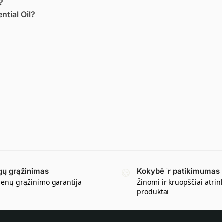
?
ntial Oil?
gų grąžinimas
Kokybė ir patikimumas
ienų grąžinimo garantija
Žinomi ir kruopščiai atrin
produktai