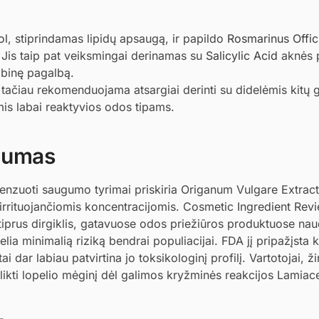
ol
, stiprindamas lipidų apsaugą, ir papildo
Rosmarinus Offici
Jis taip pat veiksmingai derinamas su
Salicylic Acid
aknės p
binę pagalbą.
tačiau rekomenduojama atsargiai derinti su didelėmis kitų 
omis labai reaktyvios odos tipams.
ugumas
recenzuoti saugumo tyrimai priskiria Origanum Vulgare Extra
irrituojančiomis koncentracijomis. Cosmetic Ingredient Rev
i stiprus dirgiklis, gatavuose odos priežiūros produktuose n
lia minimalią riziką bendrai populiacijai. FDA jį pripažįsta 
dar labiau patvirtina jo toksikologinį profilį. Vartotojai, ž
tlikti lopelio mėginį dėl galimos kryžminės reakcijos Lamiac