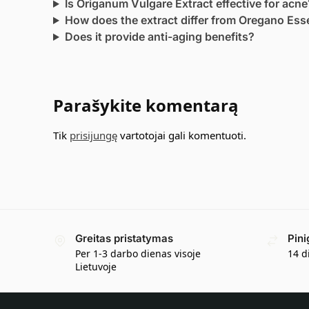
Is Origanum Vulgare Extract effective for acne
How does the extract differ from Oregano Esse
Does it provide anti-aging benefits?
Parašykite komentarą
Tik
prisijungę
vartotojai gali komentuoti.
Greitas pristatymas
Pini
Per 1-3 darbo dienas visoje
14 d
Lietuvoje