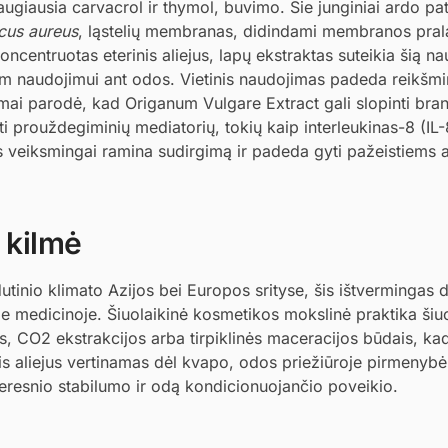
ugiausia carvacrol ir thymol, buvimo. Šie junginiai ardo pa
cus aureus
, ląstelių membranas, didindami membranos pral
oncentruotas eterinis aliejus, lapų ekstraktas suteikia šią n
iam naudojimui ant odos. Vietinis naudojimas padeda reikšmi
imai parodė, kad Origanum Vulgare Extract gali slopinti bra
i prouždegiminių mediatorių, tokių kaip interleukinas-8 (IL-
as veiksmingai ramina sudirgimą ir padeda gyti pažeistiems a
 kilmė
dutinio klimato Azijos bei Europos srityse, šis ištvermingas
e medicinoje. Šiuolaikinė kosmetikos mokslinė praktika šiu
os, CO2 ekstrakcijos arba tirpiklinės maceracijos būdais, ka
inis aliejus vertinamas dėl kvapo, odos priežiūroje pirmenybė
geresnio stabilumo ir odą kondicionuojančio poveikio.