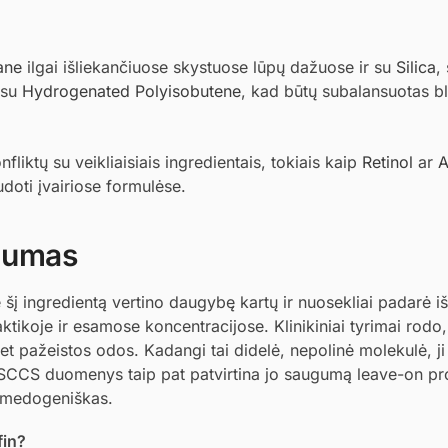
ane
ilgai išliekančiuose skystuose lūpų dažuose ir su
Silica
,
 su
Hydrogenated Polyisobutene
, kad būtų subalansuotas bl
liktų su veikliaisiais ingredientais, tokiais kaip
Retinol
ar
A
udoti įvairiose formulėse.
ugumas
šį ingredientą vertino daugybę kartų ir nuosekliai padarė i
ktikoje ir esamose koncentracijose. Klinikiniai tyrimai rodo
net pažeistos odos. Kadangi tai didelė, nepolinė molekulė, ji
ką. SCCS duomenys taip pat patvirtina jo saugumą leave-on p
komedogeniškas.
fin?