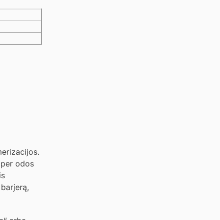
erizacijos.
a per odos
is
 barjerą,