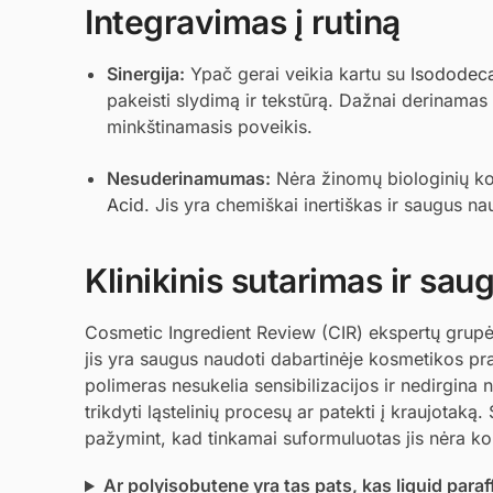
Integravimas į rutiną
Sinergija:
Ypač gerai veikia kartu su
Isododec
pakeisti slydimą ir tekstūrą. Dažnai derinamas
minkštinamasis poveikis.
Nesuderinamumas:
Nėra žinomų biologinių konf
Acid
. Jis yra chemiškai inertiškas ir saugus na
Klinikinis sutarimas ir sa
Cosmetic Ingredient Review (CIR) ekspertų grupė 
jis yra saugus naudoti dabartinėje kosmetikos pra
polimeras nesukelia sensibilizacijos ir nedirgina 
trikdyti ląstelinių procesų ar patekti į kraujota
pažymint, kad tinkamai suformuluotas jis nėra 
Ar polyisobutene yra tas pats, kas liquid paraf