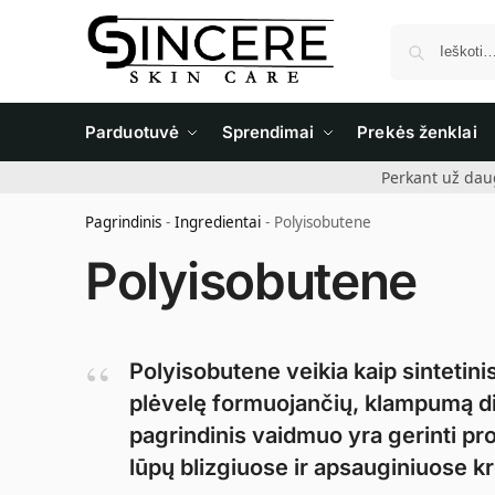
Parduotuvė
Sprendimai
Prekės ženklai
Perkant už dau
Pagrindinis
-
Ingredientai
-
Polyisobutene
Polyisobutene
Polyisobutene veikia kaip sintetin
plėvelę formuojančių, klampumą did
pagrindinis vaidmuo yra gerinti pr
lūpų blizgiuose ir apsauginiuose 