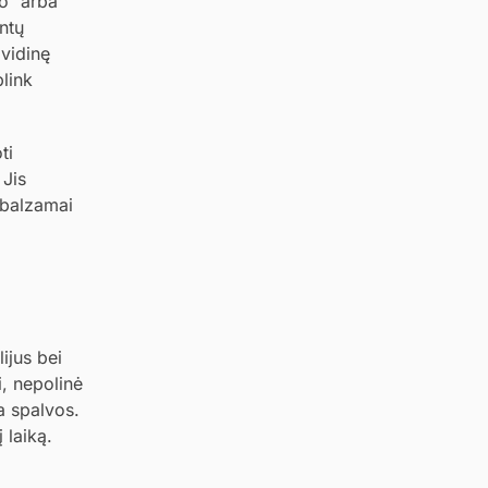
to“ arba
ntų
 vidinę
link
ti
 Jis
 balzamai
ijus bei
, nepolinė
a spalvos.
 laiką.