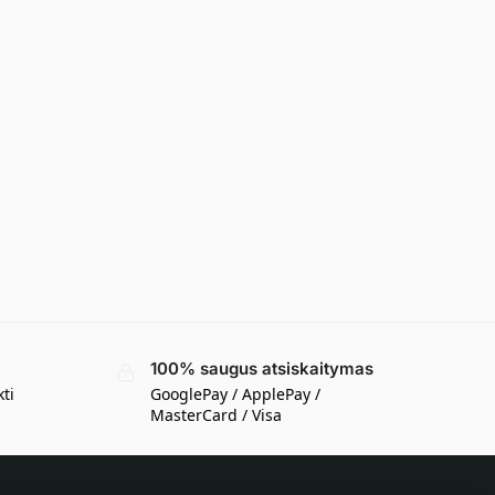
100% saugus atsiskaitymas
kti
GooglePay / ApplePay /
MasterCard / Visa