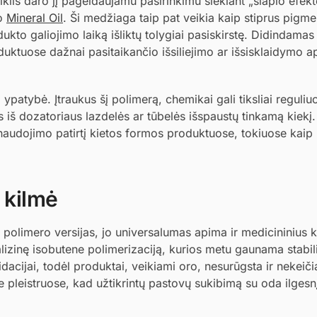
iklis daro jį pageidaujamu pasirinkimu siekiant „šlapio efek
go
Mineral Oil
. Ši medžiaga taip pat veikia kaip stiprus pigme
dukto galiojimo laiką išliktų tolygiai pasiskirstę. Didindamas
uktuose dažnai pasitaikančio išsiliejimo ar išsisklaidymo ap
patybė. Įtraukus šį polimerą, chemikai gali tiksliai reguliuo
iš dozatoriaus lazdelės ar tūbelės išspaustų tinkamą kiekį.
a naudojimo patirtį kietos formos produktuose, tokiuose kaip
 kilmė
olimero versijas, jo universalumas apima ir medicininius kl
izinę isobutene polimerizaciją, kurios metu gaunama stabili
dacijai, todėl produktai, veikiami oro, nesurūgsta ir nekeiči
pleistruose, kad užtikrintų pastovų sukibimą su oda ilgesnį