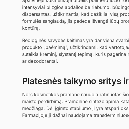
Spalvinėje kosmetikoje didelis polimero lūžio rod
intensyviai blizgios apdailos be riebumo, būdin
dispersantas, užtikrinantis, kad dažikliai visą pro
formulės sanglaudą, jis padeda išvengti lūpų prod
kontūrą.
Reologinės savybės keitimas yra dar viena svarbi y
produkto „paėmimą“, užtikrindami, kad vartotojas 
suteikia kreminį, slystantį tepimą, kuris pagerin
ar dezodorantai.
Platesnės taikymo sritys ir
Nors kosmetikos pramonė naudoja rafinuotas šio p
maisto perdirbimą. Pramoninė sintezė apima katal
medžiaga. Dėl įgimto stabilumo ji yra atspari oksi
Farmacijoje ji dažnai naudojama transderminiuose 