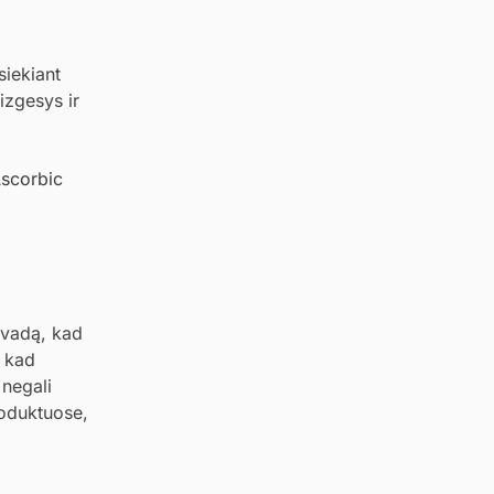
 siekiant
izgesys ir
scorbic
švadą, kad
, kad
 negali
roduktuose,