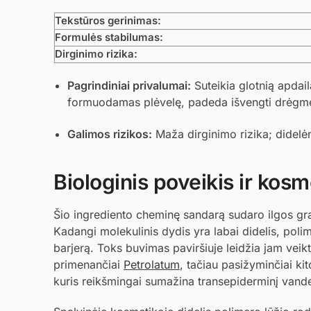
Tekstūros gerinimas:
Formulės stabilumas:
Dirginimo rizika:
Pagrindiniai privalumai:
Suteikia glotnią apdail
formuodamas plėvelę, padeda išvengti drėgm
Galimos rizikos:
Maža dirginimo rizika; didelėm
Biologinis poveikis ir kosme
Šio ingrediento cheminę sandarą sudaro ilgos gran
Kadangi molekulinis dydis yra labai didelis, poli
barjerą. Toks buvimas paviršiuje leidžia jam veikt
primenančiai
Petrolatum
, tačiau pasižyminčiai kit
kuris reikšmingai sumažina transepiderminį van