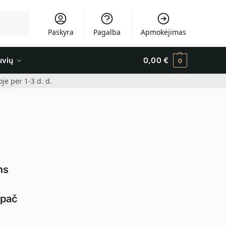
Ieškoti
Paskyra
Pagalba
Apmokėjimas
uvių
0,00
€
0
e per 1-3 d. d.
ms
ypač