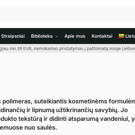
Straipsniai
Biblioteka
Apie mus
Kontaktai
Liet
giau nei 39 EUR, nemokamas pristatymas į paštomatą visoje Lietuvoj
is polimeras, suteikiantis kosmetinėms formulė
inančių ir lipnumą užtikrinančių savybių. Jo
odukto tekstūrą ir didinti atsparumą vandeniui, 
kremuose nuo saulės.