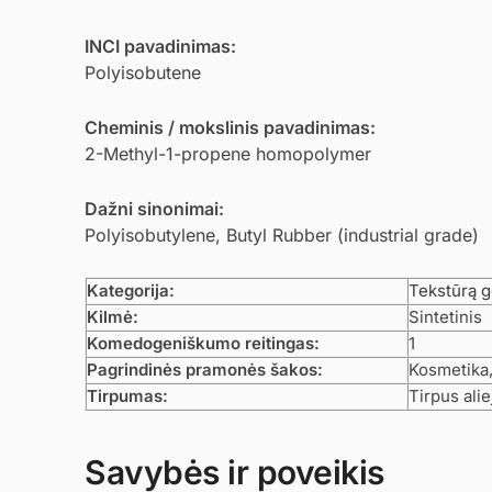
INCI pavadinimas:
Polyisobutene
Cheminis / mokslinis pavadinimas:
2-Methyl-1-propene homopolymer
Dažni sinonimai:
Polyisobutylene, Butyl Rubber (industrial grade)
Kategorija:
Tekstūrą 
Kilmė:
Sintetinis
Komedogeniškumo reitingas:
1
Pagrindinės pramonės šakos:
Kosmetika,
Tirpumas:
Tirpus alie
Savybės ir poveikis