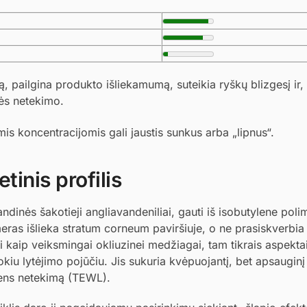
ą, pailgina produkto išliekamumą, suteikia ryškų blizgesį ir,
ės netekimo.
is koncentracijomis gali jaustis sunkus arba „lipnus“.
tinis profilis
dinės šakotieji angliavandeniliai, gauti iš isobutylene polim
meras išlieka stratum corneum paviršiuje, o ne prasiskverbi
i kaip veiksmingai okliuzinei medžiagai, tam tikrais aspekta
okiu lytėjimo pojūčiu. Jis sukuria kvėpuojantį, bet apsauginį
dens netekimą (TEWL).