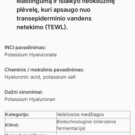
elastingumą ir išlaikyti neokliuzinę
plėvelę, kuri apsaugo nuo
transepiderminio vandens
netekimo (TEWL).
INCI pavadinimas:
Potassium Hyaluronate
Cheminis / mokslinis pavadinimas:
Hyaluronic acid, potassium salt
Dažni sinonimai:
Potassium Hyaluronan
Kategorija:
Veikliosios medžiagos
Biotechnologinė (mikrobinė
Kilmė:
fermentacija)