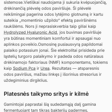
sistemose.Vietiškai naudojama ji sukuria kvėpuojančią,
drėkinančią plėvelę odos paviršiuje. Ši plėvelė
reikšmingai pagerina odos lytėjimo glotnumą ir kartu
suteikia „momentinio užpildo“ efektą paviršinėms
raukšlėms. Nors ji neprasiskverbia taip giliai kaip
Hydrolyzed Hyaluronic Acid
, jos buvimas paviršiuje
yra būtinas momentiniam komfortui ir apsaugai nuo
aplinkos poveikio.Osmosinę pusiausvyrą papildomai
palaiko potassium jonai. Šie elektrolitai prisideda prie
ląstelių turgoro palaikymo ir padeda odos natūralaus
drėkinamojo faktoriaus (NMF) komponentams, tokiems
kaip
Sodium Pca
ir
Urea
. Rezultatas — atsparesnis
odos paviršius, mažiau linkęs į išorinius stresorius ir
uždegiminius dirgiklius.
Platesnės taikymo sritys ir kilmė
Gamintojai paprastai šią sudedamąją dalį gamina
fermentuojant tam tikras bakterijų padermes,