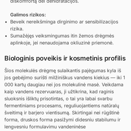
diskomfortą dėl dehidratacijos.
Galimos rizikos:
Beveik nereikšminga dirginimo ar sensibilizacijos
rizika.
Sumažėjęs veiksmingumas itin žemos drėgmės
aplinkoje, jei nenaudojama okliuzinė priemonė.
Biologinis poveikis ir kosmetinis profilis
Šios molekulės drėgmę sulaikantis pajėgumas kyla iš
jos gebėjimo surišti milžiniškus vandens kiekius — iki 1
000 kartų daugiau nei jos molekulinė masė. Veikdama
kaip vandens rezervuaras, ji užtikrina, kad raginis
sluoksnis išliktų prisotintas, o tai yra labai svarbu
fermentiniams procesams, reguliuojantiems natūralų
šveitimą ir barjero vientisumą. Skirtingai nei rūgštinė
forma, druskos forma pasižymi didesniu stabilumu ir
lengvesniu formulavimu vandeninėse