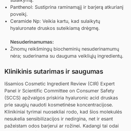
sulaikymą.
Panthenol
: Sustiprina raminamąjį ir barjerą atkurianį
poveikį.
Ceramide Np
: Veikia kartu, kad sulaikytų
hyaluronate druskos suteikiamą drėgmę.
Nesuderinamumas:
Žinomų reikšmingų biocheminių nesuderinamumų
nėra; suderinama su dauguma veikliųjų ingredientų.
Klinikinis sutarimas ir saugumas
Išsamios Cosmetic Ingredient Review (CIR) Expert
Panel ir Scientific Committee on Consumer Safety
(SCCS) apžvalgos priskiria hyaluronic acid druskas
prie saugių naudoti kosmetinėse koncentracijose.
Klinikiniai tyrimai nuosekliai rodo, kad šios molekulės
nesukelia sensibilizacijos ir nedirgina, net ir esant
pažeistam odos barjerui ar rožinei. Kadangi tai odai