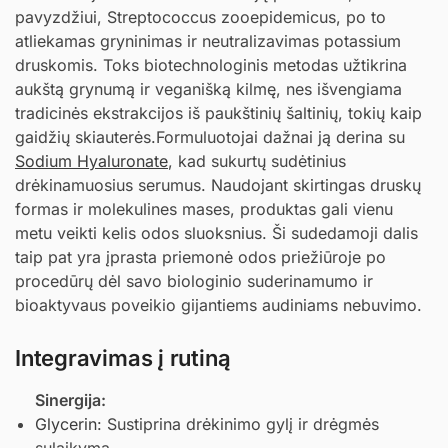
pavyzdžiui, Streptococcus zooepidemicus, po to
atliekamas gryninimas ir neutralizavimas potassium
druskomis. Toks biotechnologinis metodas užtikrina
aukštą grynumą ir veganišką kilmę, nes išvengiama
tradicinės ekstrakcijos iš paukštinių šaltinių, tokių kaip
gaidžių skiauterės.Formuluotojai dažnai ją derina su
Sodium Hyaluronate
, kad sukurtų sudėtinius
drėkinamuosius serumus. Naudojant skirtingas druskų
formas ir molekulines mases, produktas gali vienu
metu veikti kelis odos sluoksnius. Ši sudedamoji dalis
taip pat yra įprasta priemonė odos priežiūroje po
procedūrų dėl savo biologinio suderinamumo ir
bioaktyvaus poveikio gijantiems audiniams nebuvimo.
Integravimas į rutiną
Sinergija:
Glycerin
: Sustiprina drėkinimo gylį ir drėgmės