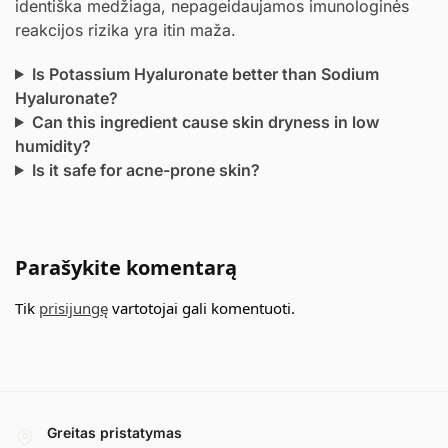
identiška medžiaga, nepageidaujamos imunologinės
reakcijos rizika yra itin maža.
Is Potassium Hyaluronate better than Sodium
Hyaluronate?
Can this ingredient cause skin dryness in low
humidity?
Is it safe for acne-prone skin?
Parašykite komentarą
Tik
prisijungę
vartotojai gali komentuoti.
Greitas pristatymas