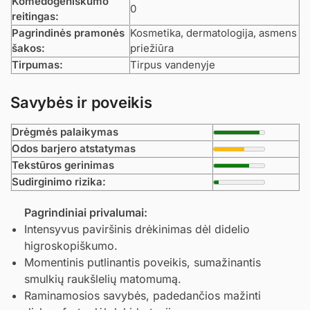
Komedogeniškumo
0
reitingas:
Pagrindinės pramonės
Kosmetika, dermatologija, asmens
šakos:
priežiūra
Tirpumas:
Tirpus vandenyje
Savybės ir poveikis
Drėgmės palaikymas
Odos barjero atstatymas
Tekstūros gerinimas
Sudirginimo rizika:
Pagrindiniai privalumai:
Intensyvus paviršinis drėkinimas dėl didelio
higroskopiškumo.
Momentinis putlinantis poveikis, sumažinantis
smulkių raukšlelių matomumą.
Raminamosios savybės, padedančios mažinti