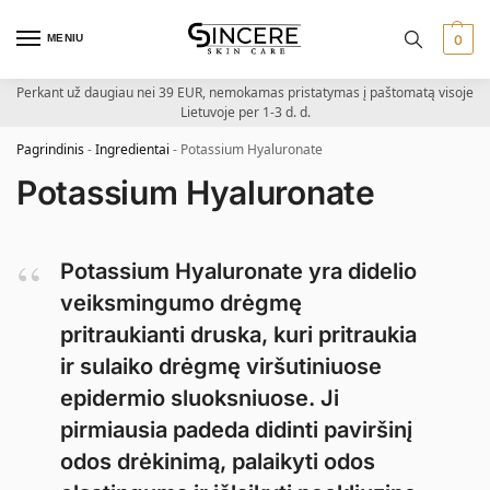
MENIU
0
Perkant už daugiau nei 39 EUR, nemokamas pristatymas į paštomatą visoje
Lietuvoje per 1-3 d. d.
Pagrindinis
-
Ingredientai
-
Potassium Hyaluronate
Potassium Hyaluronate
Potassium Hyaluronate yra didelio
veiksmingumo drėgmę
pritraukianti druska, kuri pritraukia
ir sulaiko drėgmę viršutiniuose
epidermio sluoksniuose. Ji
pirmiausia padeda didinti paviršinį
odos drėkinimą, palaikyti odos