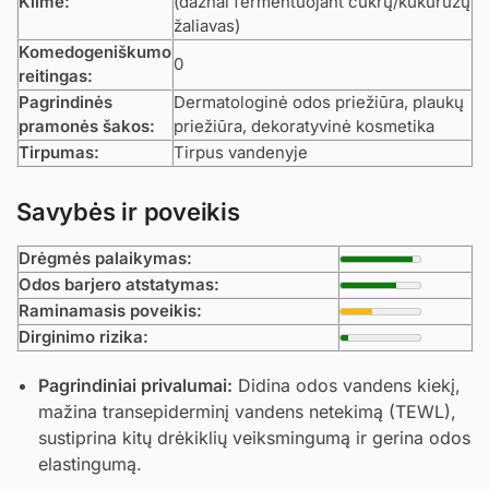
Kilmė:
(dažnai fermentuojant cukrų/kukurūzų
žaliavas)
Komedogeniškumo
0
reitingas:
Pagrindinės
Dermatologinė odos priežiūra, plaukų
pramonės šakos:
priežiūra, dekoratyvinė kosmetika
Tirpumas:
Tirpus vandenyje
Savybės ir poveikis
Drėgmės palaikymas:
Odos barjero atstatymas:
Raminamasis poveikis:
Dirginimo rizika:
Pagrindiniai privalumai:
Didina odos vandens kiekį,
mažina transepiderminį vandens netekimą (TEWL),
sustiprina kitų drėkiklių veiksmingumą ir gerina odos
elastingumą.