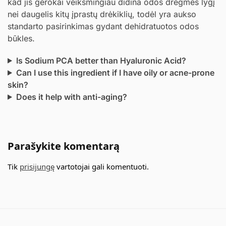
kad jis gerokai veiksmingiau didina odos drėgmės lygį
nei daugelis kitų įprastų drėkiklių, todėl yra aukso
standarto pasirinkimas gydant dehidratuotos odos
būkles.
Is Sodium PCA better than Hyaluronic Acid?
Can I use this ingredient if I have oily or acne-prone
skin?
Does it help with anti-aging?
Parašykite komentarą
Tik
prisijungę
vartotojai gali komentuoti.