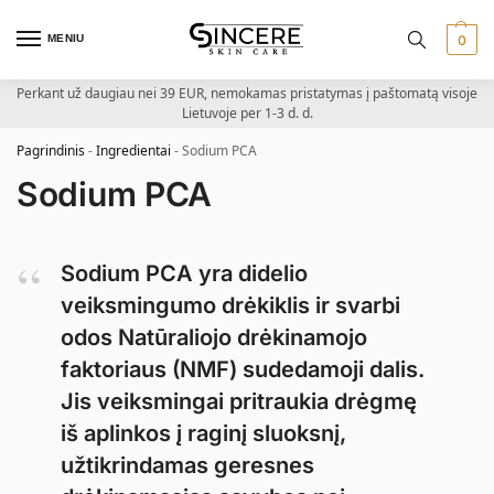
MENIU
0
Perkant už daugiau nei 39 EUR, nemokamas pristatymas į paštomatą visoje
Lietuvoje per 1-3 d. d.
Pagrindinis
-
Ingredientai
-
Sodium PCA
Sodium PCA
Sodium PCA yra didelio
veiksmingumo drėkiklis ir svarbi
odos Natūraliojo drėkinamojo
faktoriaus (NMF) sudedamoji dalis.
Jis veiksmingai pritraukia drėgmę
iš aplinkos į raginį sluoksnį,
užtikrindamas geresnes