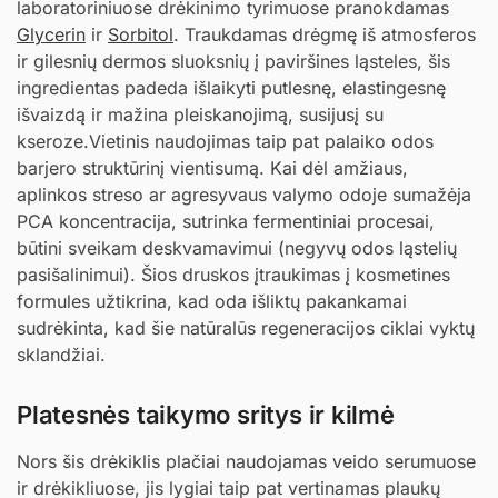
laboratoriniuose drėkinimo tyrimuose pranokdamas
Glycerin
ir
Sorbitol
. Traukdamas drėgmę iš atmosferos
ir gilesnių dermos sluoksnių į paviršines ląsteles, šis
ingredientas padeda išlaikyti putlesnę, elastingesnę
išvaizdą ir mažina pleiskanojimą, susijusį su
kseroze.Vietinis naudojimas taip pat palaiko odos
barjero struktūrinį vientisumą. Kai dėl amžiaus,
aplinkos streso ar agresyvaus valymo odoje sumažėja
PCA koncentracija, sutrinka fermentiniai procesai,
būtini sveikam deskvamavimui (negyvų odos ląstelių
pasišalinimui). Šios druskos įtraukimas į kosmetines
formules užtikrina, kad oda išliktų pakankamai
sudrėkinta, kad šie natūralūs regeneracijos ciklai vyktų
sklandžiai.
Platesnės taikymo sritys ir kilmė
Nors šis drėkiklis plačiai naudojamas veido serumuose
ir drėkikliuose, jis lygiai taip pat vertinamas plaukų