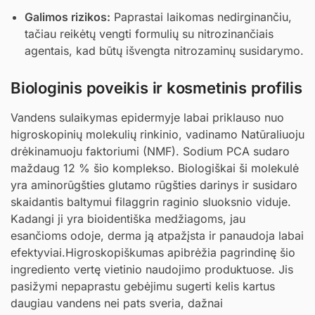
Galimos rizikos:
Paprastai laikomas nedirginančiu,
tačiau reikėtų vengti formulių su nitrozinančiais
agentais, kad būtų išvengta nitrozaminų susidarymo.
Biologinis poveikis ir kosmetinis profilis
Vandens sulaikymas epidermyje labai priklauso nuo
higroskopinių molekulių rinkinio, vadinamo Natūraliuoju
drėkinamuoju faktoriumi (NMF). Sodium PCA sudaro
maždaug 12 % šio komplekso. Biologiškai ši molekulė
yra aminorūgšties glutamo rūgšties darinys ir susidaro
skaidantis baltymui filaggrin raginio sluoksnio viduje.
Kadangi ji yra bioidentiška medžiagoms, jau
esančioms odoje, derma ją atpažįsta ir panaudoja labai
efektyviai.Higroskopiškumas apibrėžia pagrindinę šio
ingrediento vertę vietinio naudojimo produktuose. Jis
pasižymi nepaprastu gebėjimu sugerti kelis kartus
daugiau vandens nei pats sveria, dažnai