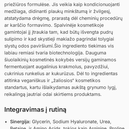
priežiūros formulėse. Jis veikia kaip kondicionuojanti
medžiaga, didinanti plaukų minkštumą ir žvilgesį,
atstatydama drėgmę, prarastą dėl cheminių procedūrų
ar karščio formavimo. Spalvinėje kosmetikoje
gamintojai jį įtraukia tam, kad būtų išvengta pudrų
sulipimo ir kad skystieji makiažo pagrindai tolygiai
slystų odos paviršiumi.Šio ingrediento tiekimas vis
labiau remiasi tvaria biotechnologija. Dauguma
šiuolaikinių kosmetinės kokybės versijų gaminamos
fermentuojant augalinius krakmolus, pavyzdžiui,
cukrinius runkelius ar kukurūzus. Dėl to ingredientas
atitinka veganiškus ir „žaliosios“ kosmetikos
standartus, kartu išlaikydamas aukštą grynumo lygį,
reikalingą jautriai odai skirtiems produktams.
Integravimas į rutiną
Sinergija:
Glycerin
,
Sodium Hyaluronate
,
Urea
,
Betaine
, ir
Amino Acids
, tokios kaip
Arginine
,
Proline