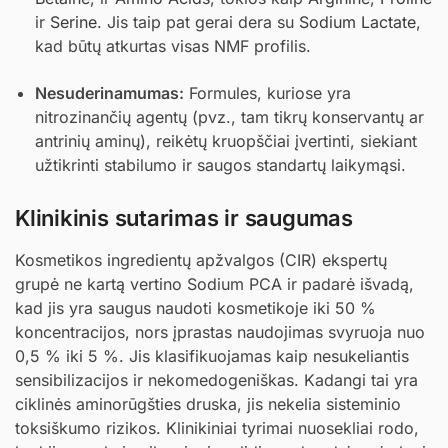
ir
Serine
. Jis taip pat gerai dera su
Sodium Lactate
,
kad būtų atkurtas visas NMF profilis.
Nesuderinamumas:
Formules, kuriose yra
nitrozinančių agentų (pvz., tam tikrų konservantų ar
antrinių aminų), reikėtų kruopščiai įvertinti, siekiant
užtikrinti stabilumo ir saugos standartų laikymąsi.
Klinikinis sutarimas ir saugumas
Kosmetikos ingredientų apžvalgos (CIR) ekspertų
grupė ne kartą vertino Sodium PCA ir padarė išvadą,
kad jis yra saugus naudoti kosmetikoje iki 50 %
koncentracijos, nors įprastas naudojimas svyruoja nuo
0,5 % iki 5 %. Jis klasifikuojamas kaip nesukeliantis
sensibilizacijos ir nekomedogeniškas. Kadangi tai yra
ciklinės aminorūgšties druska, jis nekelia sisteminio
toksiškumo rizikos. Klinikiniai tyrimai nuosekliai rodo,