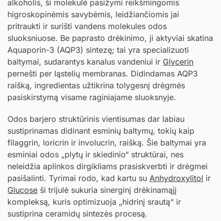
alkoholis, ši molekulė pasižymi reikšmingomis
higroskopinėmis savybėmis, leidžiančiomis jai
pritraukti ir surišti vandens molekules odos
sluoksniuose. Be paprasto drėkinimo, ji aktyviai skatina
Aquaporin-3 (AQP3) sintezę; tai yra specializuoti
baltymai, sudarantys kanalus vandeniui ir
Glycerin
pernešti per ląstelių membranas. Didindamas AQP3
raišką, ingredientas užtikrina tolygesnį drėgmės
pasiskirstymą visame raginiajame sluoksnyje.
Odos barjero struktūrinis vientisumas dar labiau
sustiprinamas didinant esminių baltymų, tokių kaip
filaggrin, loricrin ir involucrin, raišką. Šie baltymai yra
esminiai odos „plytų ir skiedinio“ struktūrai, nes
neleidžia aplinkos dirgikliams prasiskverbti ir drėgmei
pasišalinti. Tyrimai rodo, kad kartu su
Anhydroxylitol
ir
Glucose
ši trijulė sukuria sinerginį drėkinamąjį
kompleksą, kuris optimizuoja „hidrinį srautą“ ir
sustiprina ceramidų sintezės procesą.