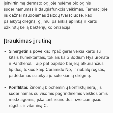
įsitvirtinimą dermatologijoje nulėmė biologinis
suderinamumas ir daugiafunkcis veikimas. Farmacijoje
jis dažnai naudojamas žaizdų tvarsčiuose, kad
palaikytų drėgną, gijimui palankią aplinką ir kartu
užkirstų kelią bakterijų kolonizacijai.
Įtraukimas į rutiną
Sinergetinis poveikis:
Ypač gerai veikia kartu su
kitais humektantais, tokiais kaip
Sodium Hyaluronate
ir
Panthenol
. Taip pat papildo barjerą atkuriančius
lipidus, tokius kaip
Ceramide Np
, ir riebalų rūgštis,
padėdamas sulaikyti jo suteikiamą drėgmę.
Konfliktai:
Žinomų biocheminių konfliktų nėra; jis
suderinamas su visomis pagrindinėmis veikliosiomis
medžiagomis, įskaitant retinoidus, šveičiamąsias
rūgštis ir vitaminą C.