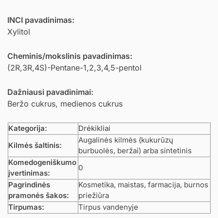
INCI pavadinimas:
Xylitol
Cheminis/mokslinis pavadinimas:
(2R,3R,4S)-Pentane-1,2,3,4,5-pentol
Dažniausi pavadinimai:
Beržo cukrus, medienos cukrus
Kategorija:
Drėkikliai
Augalinės kilmės (kukurūzų
Kilmės šaltinis:
burbuolės, beržai) arba sintetinis
Komedogeniškumo
0
įvertinimas:
Pagrindinės
Kosmetika, maistas, farmacija, burnos
pramonės šakos:
priežiūra
Tirpumas:
Tirpus vandenyje