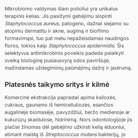
Mikrobiomo valdymas šiam polioliui yra unikalus
terapinis kelias. Jis pasižymi gebėjimu slopinti
Staphylococcus aureus
, patogeno, dažnai siejamo su
atopiniu dermatitu ir akne, augimą ir biofilmo
formavimąsi, tuo pat metu nepažeisdamas naudingos
floros, tokios kaip
Staphylococcus epidermidis
. Šis
selektyvus antimikrobinis poveikis padeda palaikyti
sveiką biologinę pusiausvyrą odos paviršiuje,
mažindamas uždegiminių paūmėjimų dažnį ir jautrumą.
Platesnės taikymo sritys ir kilmė
Komercinė ekstrakcija paprastai apima ksilozės,
cukraus, gaunamo iš hemiceliuliozės, esančios
augalinėje biomasėje, pavyzdžiui, beržo medienoje ar
kukurūzų skaidulose, hidrinimą. Nors odontologijoje jis
plačiai žinomas dėl gebėjimo užkirsti kelią ėduoniui,
atimant maistą iš
Streptococcus mutans
bakterijų, jo