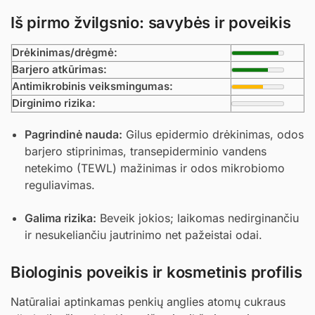
Iš pirmo žvilgsnio: savybės ir poveikis
Drėkinimas/drėgmė:
Barjero atkūrimas:
Antimikrobinis veiksmingumas:
Dirginimo rizika:
Pagrindinė nauda:
Gilus epidermio drėkinimas, odos
barjero stiprinimas, transepiderminio vandens
netekimo (TEWL) mažinimas ir odos mikrobiomo
reguliavimas.
Galima rizika:
Beveik jokios; laikomas nedirginančiu
ir nesukeliančiu jautrinimo net pažeistai odai.
Biologinis poveikis ir kosmetinis profilis
Natūraliai aptinkamas penkių anglies atomų cukraus