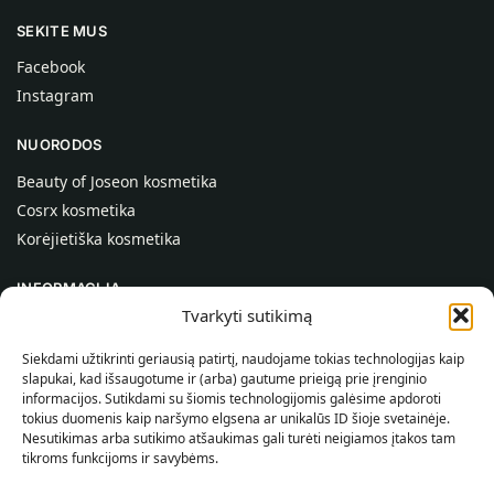
SEKITE MUS
Facebook
Instagram
NUORODOS
Beauty of Joseon kosmetika
Cosrx kosmetika
Korėjietiška kosmetika
INFORMACIJA
Tvarkyti sutikimą
Apie mus
Kontaktai
Siekdami užtikrinti geriausią patirtį, naudojame tokias technologijas kaip
slapukai, kad išsaugotume ir (arba) gautume prieigą prie įrenginio
Pagalba
informacijos. Sutikdami su šiomis technologijomis galėsime apdoroti
tokius duomenis kaip naršymo elgsena ar unikalūs ID šioje svetainėje.
INFORMACIJA PIRKĖJUI
Nesutikimas arba sutikimo atšaukimas gali turėti neigiamos įtakos tam
tikroms funkcijoms ir savybėms.
Pristatymo sąlygos