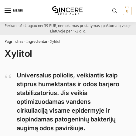
MENIU
0
Perkant už daugiau nei 39 EUR, nemokamas pristatymas į paštomatą visoje
Lietuvoje per 1-3 d. d.
Pagrindinis
-
Ingredientai
-
Xylitol
Xylitol
Universalus poliolis, veikiantis kaip
stiprus humektantas ir odos barjero
stabilizatorius. Jis veikia
optimizuodamas vandens
cirkuliaciją visame epidermyje ir
slopindamas patogeninių bakterijų
augimą odos paviršiuje.