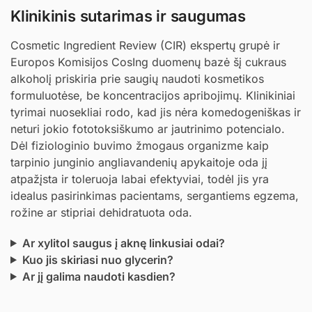
Klinikinis sutarimas ir saugumas
Cosmetic Ingredient Review (CIR) ekspertų grupė ir
Europos Komisijos CosIng duomenų bazė šį cukraus
alkoholį priskiria prie saugių naudoti kosmetikos
formuluotėse, be koncentracijos apribojimų. Klinikiniai
tyrimai nuosekliai rodo, kad jis nėra komedogeniškas ir
neturi jokio fototoksiškumo ar jautrinimo potencialo.
Dėl fiziologinio buvimo žmogaus organizme kaip
tarpinio junginio angliavandenių apykaitoje oda jį
atpažįsta ir toleruoja labai efektyviai, todėl jis yra
idealus pasirinkimas pacientams, sergantiems egzema,
rožine ar stipriai dehidratuota oda.
Ar xylitol saugus į aknę linkusiai odai?
Kuo jis skiriasi nuo glycerin?
Ar jį galima naudoti kasdien?