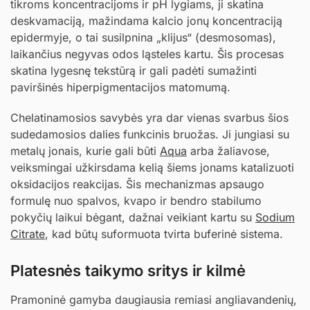
tikroms koncentracijoms ir pH lygiams, ji skatina
deskvamaciją, mažindama kalcio jonų koncentraciją
epidermyje, o tai susilpnina „klijus“ (desmosomas),
laikančius negyvas odos ląsteles kartu. Šis procesas
skatina lygesnę tekstūrą ir gali padėti sumažinti
paviršinės hiperpigmentacijos matomumą.
Chelatinamosios savybės yra dar vienas svarbus šios
sudedamosios dalies funkcinis bruožas. Ji jungiasi su
metalų jonais, kurie gali būti
Aqua
arba žaliavose,
veiksmingai užkirsdama kelią šiems jonams katalizuoti
oksidacijos reakcijas. Šis mechanizmas apsaugo
formulę nuo spalvos, kvapo ir bendro stabilumo
pokyčių laikui bėgant, dažnai veikiant kartu su
Sodium
Citrate
, kad būtų suformuota tvirta buferinė sistema.
Platesnės taikymo sritys ir kilmė
Pramoninė gamyba daugiausia remiasi angliavandenių,