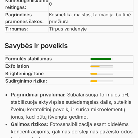
Komedogeniškumo
0
reitingas:
Pagrindinės
Kosmetika, maistas, farmacija, buitinė
pramonės šakos:
priežiūra
Tirpumas:
Tirpus vandenyje
Savybės ir poveikis
Formulės stabilumas
Exfoliation
Brightening/Tone
Sudirginimo rizika:
Pagrindiniai privalumai:
Subalansuoja formulės pH,
stabilizuoja aktyviąsias sudedamąsias dalis, suteikia
švelnų keratolitinį poveikį ir suriša mikroelementų
jonus, kad būtų išvengta gedimo.
Galimos rizikos:
Fotosensibilizacija esant didelėms
koncentracijoms, galimas perštėjimas pažeisto odos