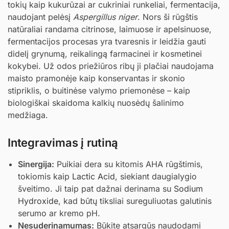
tokių kaip kukurūzai ar cukriniai runkeliai, fermentacija,
naudojant pelėsį
Aspergillus niger
. Nors ši rūgštis
natūraliai randama citrinose, laimuose ir apelsinuose,
fermentacijos procesas yra tvaresnis ir leidžia gauti
didelį grynumą, reikalingą farmacinei ir kosmetinei
kokybei. Už odos priežiūros ribų ji plačiai naudojama
maisto pramonėje kaip konservantas ir skonio
stipriklis, o buitinėse valymo priemonėse – kaip
biologiškai skaidoma kalkių nuosėdų šalinimo
medžiaga.
Integravimas į rutiną
Sinergija:
Puikiai dera su kitomis AHA rūgštimis,
tokiomis kaip
Lactic Acid
, siekiant daugialygio
šveitimo. Ji taip pat dažnai derinama su
Sodium
Hydroxide
, kad būtų tiksliai sureguliuotas galutinis
serumo ar kremo pH.
Nesuderinamumas:
Būkite atsargūs naudodami