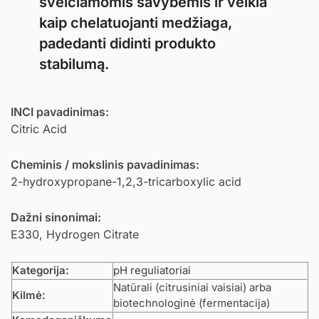
šveičiamomis savybėmis ir veikia
kaip chelatuojanti medžiaga,
padedanti didinti produkto
stabilumą.
INCI pavadinimas:
Citric Acid
Cheminis / mokslinis pavadinimas:
2-hydroxypropane-1,2,3-tricarboxylic acid
Dažni sinonimai:
E330, Hydrogen Citrate
Kategorija:
pH reguliatoriai
Natūrali (citrusiniai vaisiai) arba
Kilmė:
biotechnologinė (fermentacija)