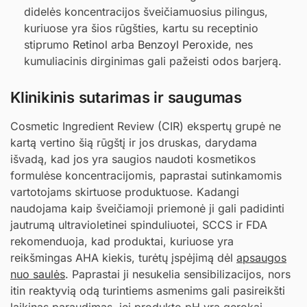
didelės koncentracijos šveičiamuosius pilingus,
kuriuose yra šios rūgšties, kartu su receptinio
stiprumo
Retinol
arba
Benzoyl Peroxide
, nes
kumuliacinis dirginimas gali pažeisti odos barjerą.
Klinikinis sutarimas ir saugumas
Cosmetic Ingredient Review (CIR) ekspertų grupė ne
kartą vertino šią rūgštį ir jos druskas, darydama
išvadą, kad jos yra saugios naudoti kosmetikos
formulėse koncentracijomis, paprastai sutinkamomis
vartotojams skirtuose produktuose. Kadangi
naudojama kaip šveičiamoji priemonė ji gali padidinti
jautrumą ultravioletinei spinduliuotei, SCCS ir FDA
rekomenduoja, kad produktai, kuriuose yra
reikšmingas AHA kiekis, turėtų įspėjimą dėl
apsaugos
nuo saulės
. Paprastai ji nesukelia sensibilizacijos, nors
itin reaktyvią odą turintiems asmenims gali pasireikšti
laikinas paraudimas, jei produkto pH yra gerokai