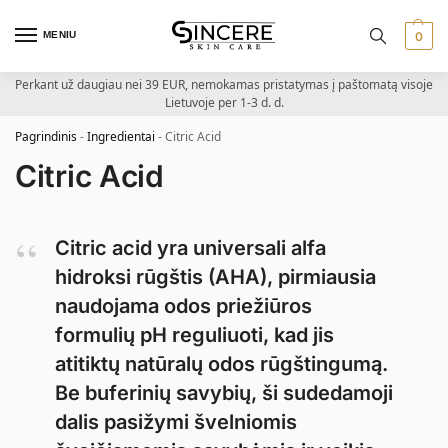
MENIU
0
Perkant už daugiau nei 39 EUR, nemokamas pristatymas į paštomatą visoje
Lietuvoje per 1-3 d. d.
Pagrindinis
-
Ingredientai
-
Citric Acid
Citric Acid
Citric acid yra universali alfa
hidroksi rūgštis (AHA), pirmiausia
naudojama odos priežiūros
formulių pH reguliuoti, kad jis
atitiktų natūralų odos rūgštingumą.
Be buferinių savybių, ši sudedamoji
dalis pasižymi švelniomis