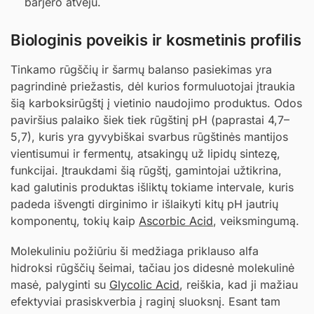
barjero atveju.
Biologinis poveikis ir kosmetinis profilis
Tinkamo rūgščių ir šarmų balanso pasiekimas yra
pagrindinė priežastis, dėl kurios formuluotojai įtraukia
šią karboksirūgštį į vietinio naudojimo produktus. Odos
paviršius palaiko šiek tiek rūgštinį pH (paprastai 4,7–
5,7), kuris yra gyvybiškai svarbus rūgštinės mantijos
vientisumui ir fermentų, atsakingų už lipidų sintezę,
funkcijai. Įtraukdami šią rūgštį, gamintojai užtikrina,
kad galutinis produktas išliktų tokiame intervale, kuris
padeda išvengti dirginimo ir išlaikyti kitų pH jautrių
komponentų, tokių kaip
Ascorbic Acid
, veiksmingumą.
Molekuliniu požiūriu ši medžiaga priklauso alfa
hidroksi rūgščių šeimai, tačiau jos didesnė molekulinė
masė, palyginti su
Glycolic Acid
, reiškia, kad ji mažiau
efektyviai prasiskverbia į raginį sluoksnį. Esant tam