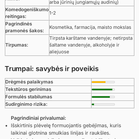
arba jūrinių jungiamųjų audinių)
Komedogeniškumo
1-2
reitingas:
Pagrindinės
Kosmetika, farmacija, maisto mokslas
pramonės šakos:
Tirpsta karštame vandenyje; netirpsta
Tirpumas:
šaltame vandenyje, alkoholyje ir
aliejuose
Trumpai: savybės ir poveikis
Drėgmės palaikymas
Tekstūros gerinimas
Formulės stabilumas
Sudirginimo rizika:
Pagrindiniai privalumai:
Išskirtinis plėvelę formuojantis gebėjimas, kuris
laikinai glotnina smulkias linijas ir raukšles.