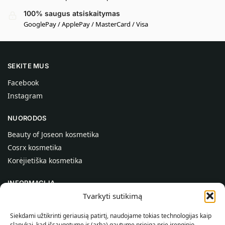
100% saugus atsiskaitymas
GooglePay / ApplePay / MasterCard / Visa
SEKITE MUS
Facebook
Instagram
NUORODOS
Beauty of Joseon kosmetika
Cosrx kosmetika
Korėjietiška kosmetika
INFORMACIJA
Tvarkyti sutikimą
Apie mus
Kontaktai
Siekdami užtikrinti geriausią patirtį, naudojame tokias technologijas kaip
slapukai, kad išsaugotume ir (arba) gautume prieigą prie įrenginio