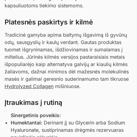
kapsuliuotoms tiekimo sistemoms.
Platesnės paskirtys ir kilmė
Tradicinė gamyba apima baltymų išgavimą iš gyvūnų
odų, sausgyslių ir kaulų verdant. Gautas produktas
tuomet išgryninamas, išdžiovinamas ir sumalamas į
miltelius. Jūrinės kilmės versijos pastaraisiais metais
išpopuliarėjo kaip alternatyva galvijų ar kiaulių kilmės
žaliavoms, dažnai minimos dėl mažesnės molekulinės
masės ir galimai geresnio suderinamumo tam tikruose
Hydrolyzed Collagen
mišiniuose.
Įtraukimas į rutiną
Sinergetinis poveikis:
Humektantai:
Derinant jį su
Glycerin
arba
Sodium
Hyaluronate
, sustiprinamas drėgmės rezervuaras