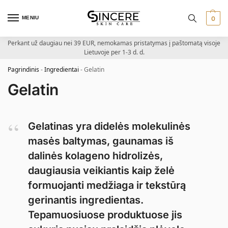
MENIU
0
Perkant už daugiau nei 39 EUR, nemokamas pristatymas į paštomatą visoje
Lietuvoje per 1-3 d. d.
Pagrindinis
-
Ingredientai
-
Gelatin
Gelatin
Gelatinas yra didelės molekulinės
masės baltymas, gaunamas iš
dalinės kolageno hidrolizės,
daugiausia veikiantis kaip želė
formuojanti medžiaga ir tekstūrą
gerinantis ingredientas.
Tepamuosiuose produktuose jis