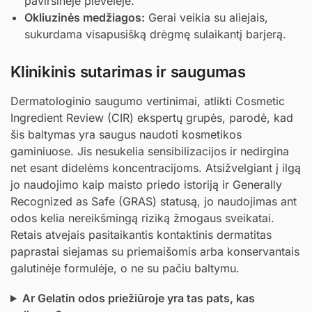
paviršinėje plėvelėje.
Okliuzinės medžiagos:
Gerai veikia su aliejais,
sukurdama visapusišką drėgmę sulaikantį barjerą.
Klinikinis sutarimas ir saugumas
Dermatologinio saugumo vertinimai, atlikti Cosmetic
Ingredient Review (CIR) ekspertų grupės, parodė, kad
šis baltymas yra saugus naudoti kosmetikos
gaminiuose. Jis nesukelia sensibilizacijos ir nedirgina
net esant didelėms koncentracijoms. Atsižvelgiant į ilgą
jo naudojimo kaip maisto priedo istoriją ir Generally
Recognized as Safe (GRAS) statusą, jo naudojimas ant
odos kelia nereikšmingą riziką žmogaus sveikatai.
Retais atvejais pasitaikantis kontaktinis dermatitas
paprastai siejamas su priemaišomis arba konservantais
galutinėje formulėje, o ne su pačiu baltymu.
Ar Gelatin odos priežiūroje yra tas pats, kas