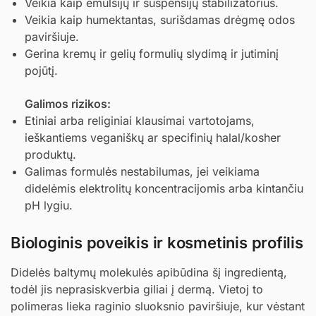
Veikia kaip emulsijų ir suspensijų stabilizatorius.
Veikia kaip humektantas, surišdamas drėgmę odos
paviršiuje.
Gerina kremų ir gelių formulių slydimą ir jutiminį
pojūtį.
Galimos rizikos:
Etiniai arba religiniai klausimai vartotojams,
ieškantiems veganiškų ar specifinių halal/kosher
produktų.
Galimas formulės nestabilumas, jei veikiama
didelėmis elektrolitų koncentracijomis arba kintančiu
pH lygiu.
Biologinis poveikis ir kosmetinis profilis
Didelės baltymų molekulės apibūdina šį ingredientą,
todėl jis neprasiskverbia giliai į dermą. Vietoj to
polimeras lieka raginio sluoksnio paviršiuje, kur vėstant