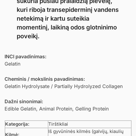
sukuria pusiau pralaidžią plėvelę,
kuri riboja transepiderminį vandens
netekimą ir kartu suteikia
momentinį, laikiną odos glotninimo
poveikį.
INCI pavadinimas:
Gelatin
Cheminis / mokslinis pavadinimas:
Gelatin Hydrolysate / Partially Hydrolyzed Collagen
Dažni sinonimai:
Edible Gelatin, Animal Protein, Gelling Protein
Kategorija:
Tirštikliai
Iš gyvūninės kilmės (galvijų, kiaulių
Kilmė: