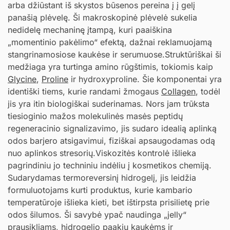
arba džiūstant iš skystos būsenos pereina į į gelį
panašią plėvelę. Ši makroskopinė plėvelė sukelia
nedidelę mechaninę įtampą, kuri paaiškina
„momentinio pakėlimo“ efektą, dažnai reklamuojamą
stangrinamosiose kaukėse ir serumuose.Struktūriškai ši
medžiaga yra turtinga amino rūgštimis, tokiomis kaip
Glycine
,
Proline
ir hydroxyproline. Šie komponentai yra
identiški tiems, kurie randami žmogaus
Collagen
, todėl
jis yra itin biologiškai suderinamas. Nors jam trūksta
tiesioginio mažos molekulinės masės peptidų
regeneracinio signalizavimo, jis sudaro idealią aplinką
odos barjero atsigavimui, fiziškai apsaugodamas odą
nuo aplinkos stresorių.Viskozitės kontrolė išlieka
pagrindiniu jo techniniu indėliu į kosmetikos chemiją.
Sudarydamas termoreversinį hidrogelį, jis leidžia
formuluotojams kurti produktus, kurie kambario
temperatūroje išlieka kieti, bet ištirpsta prisilietę prie
odos šilumos. Ši savybė ypač naudinga „jelly“
prausikliams, hidrogelio paakių kaukėms ir