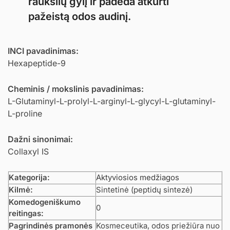
raukšlių gylį ir padeda atkurti
pažeistą odos audinį.
INCI pavadinimas:
Hexapeptide-9
Cheminis / mokslinis pavadinimas:
L-Glutaminyl-L-prolyl-L-arginyl-L-glycyl-L-glutaminyl-
L-proline
Dažni sinonimai:
Collaxyl IS
Kategorija:
Aktyviosios medžiagos
Kilmė:
Sintetinė (peptidų sintezė)
Komedogeniškumo
0
reitingas:
Pagrindinės pramonės
Kosmeceutika, odos priežiūra nuo