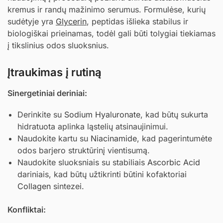
kremus ir randų mažinimo serumus. Formulėse, kurių
sudėtyje yra
Glycerin
, peptidas išlieka stabilus ir
biologiškai prieinamas, todėl gali būti tolygiai tiekiamas
į tikslinius odos sluoksnius.
Įtraukimas į rutiną
Sinergetiniai deriniai:
Derinkite su
Sodium Hyaluronate
, kad būtų sukurta
hidratuota aplinka ląstelių atsinaujinimui.
Naudokite kartu su
Niacinamide
, kad pagerintumėte
odos barjero struktūrinį vientisumą.
Naudokite sluoksniais su stabiliais
Ascorbic Acid
dariniais, kad būtų užtikrinti būtini kofaktoriai
Collagen
sintezei.
Konfliktai: