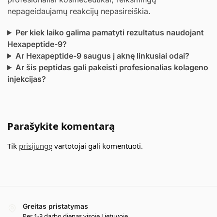
nepageidaujamų reakcijų nepasireiškia.
Per kiek laiko galima pamatyti rezultatus naudojant
Hexapeptide-9?
Ar Hexapeptide-9 saugus į aknę linkusiai odai?
Ar šis peptidas gali pakeisti profesionalias kolageno
injekcijas?
Parašykite komentarą
Tik
prisijungę
vartotojai gali komentuoti.
Greitas pristatymas
Per 1-3 darbo dienas visoje Lietuvoje