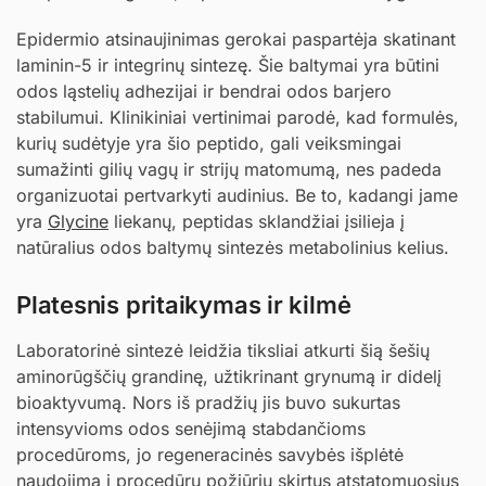
Epidermio atsinaujinimas gerokai paspartėja skatinant
laminin-5 ir integrinų sintezę. Šie baltymai yra būtini
odos ląstelių adhezijai ir bendrai odos barjero
stabilumui. Klinikiniai vertinimai parodė, kad formulės,
kurių sudėtyje yra šio peptido, gali veiksmingai
sumažinti gilių vagų ir strijų matomumą, nes padeda
organizuotai pertvarkyti audinius. Be to, kadangi jame
yra
Glycine
liekanų, peptidas sklandžiai įsilieja į
natūralius odos baltymų sintezės metabolinius kelius.
Platesnis pritaikymas ir kilmė
Laboratorinė sintezė leidžia tiksliai atkurti šią šešių
aminorūgščių grandinę, užtikrinant grynumą ir didelį
bioaktyvumą. Nors iš pradžių jis buvo sukurtas
intensyvioms odos senėjimą stabdančioms
procedūroms, jo regeneracinės savybės išplėtė
naudojimą į procedūrų požiūriu skirtus atstatomuosius