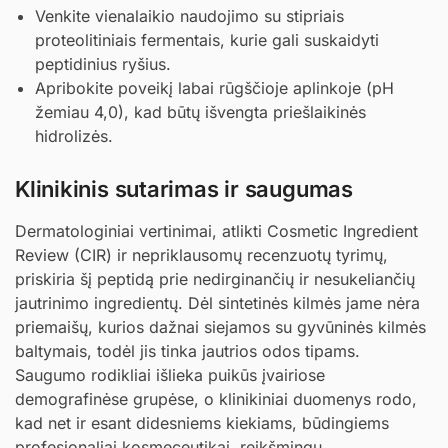
Venkite vienalaikio naudojimo su stipriais
proteolitiniais fermentais, kurie gali suskaidyti
peptidinius ryšius.
Apribokite poveikį labai rūgščioje aplinkoje (pH
žemiau 4,0), kad būtų išvengta priešlaikinės
hidrolizės.
Klinikinis sutarimas ir saugumas
Dermatologiniai vertinimai, atlikti Cosmetic Ingredient
Review (CIR) ir nepriklausomų recenzuotų tyrimų,
priskiria šį peptidą prie nedirginančių ir nesukeliančių
jautrinimo ingredientų. Dėl sintetinės kilmės jame nėra
priemaišų, kurios dažnai siejamos su gyvūninės kilmės
baltymais, todėl jis tinka jautrios odos tipams.
Saugumo rodikliai išlieka puikūs įvairiose
demografinėse grupėse, o klinikiniai duomenys rodo,
kad net ir esant didesniems kiekiams, būdingiems
profesionaliai kosmeceutikai, reikšmingų