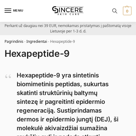
MENIU
0
Perkant už daugiau nei 39 EUR, nemokamas pristatymas į paštomatą visoje
Lietuvoje per 1-3 d. d.
Pagrindinis
-
Ingredientai
-
Hexapeptide-9
Hexapeptide-9
Hexapeptide-9 yra sintetinis
biomimetinis peptidas, sukurtas
skatinti struktūrinių baltymų
sintezę ir pagreitinti epidermio
regeneraciją. Sustiprindamas
dermos ir epidermio jungtį (DEJ), ši
molekulė akivaizdžiai sumažina