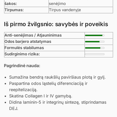
šakos:
senėjimo
Tirpumas:
Tirpus vandenyje
Iš pirmo žvilgsnio: savybės ir poveikis
Anti-senėjimas / Atjauninimas
Odos barjero atstatymas
Formulės stabilumas
Sudirginimo rizika:
Pagrindinė nauda:
Sumažina bendrą raukšlių paviršiaus plotą ir gylį.
Paspartina odos ląstelių diferenciaciją ir
reepitelizaciją.
Skatina
Collagen
I ir IV gamybą.
Didina laminin-5 ir integrinų sintezę, stiprindamas
DEJ.