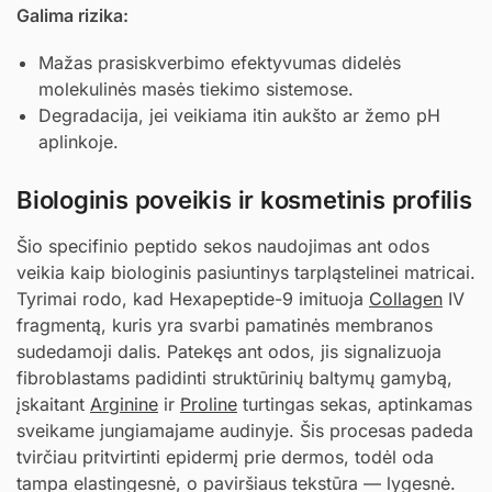
Galima rizika:
Mažas prasiskverbimo efektyvumas didelės
molekulinės masės tiekimo sistemose.
Degradacija, jei veikiama itin aukšto ar žemo pH
aplinkoje.
Biologinis poveikis ir kosmetinis profilis
Šio specifinio peptido sekos naudojimas ant odos
veikia kaip biologinis pasiuntinys tarpląstelinei matricai.
Tyrimai rodo, kad Hexapeptide-9 imituoja
Collagen
IV
fragmentą, kuris yra svarbi pamatinės membranos
sudedamoji dalis. Patekęs ant odos, jis signalizuoja
fibroblastams padidinti struktūrinių baltymų gamybą,
įskaitant
Arginine
ir
Proline
turtingas sekas, aptinkamas
sveikame jungiamajame audinyje. Šis procesas padeda
tvirčiau pritvirtinti epidermį prie dermos, todėl oda
tampa elastingesnė, o paviršiaus tekstūra — lygesnė.