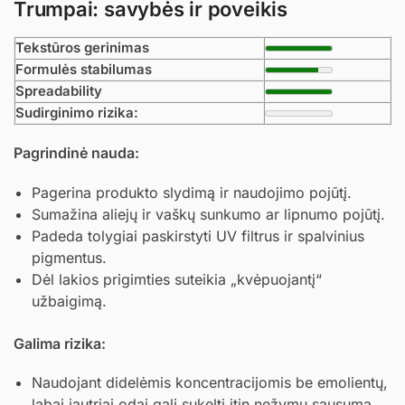
Trumpai: savybės ir poveikis
Tekstūros gerinimas
Formulės stabilumas
Spreadability
Sudirginimo rizika:
Pagrindinė nauda:
Pagerina produkto slydimą ir naudojimo pojūtį.
Sumažina aliejų ir vaškų sunkumo ar lipnumo pojūtį.
Padeda tolygiai paskirstyti UV filtrus ir spalvinius
pigmentus.
Dėl lakios prigimties suteikia „kvėpuojantį“
užbaigimą.
Galima rizika:
Naudojant didelėmis koncentracijomis be emolientų,
labai jautriai odai gali sukelti itin nežymų sausumą.