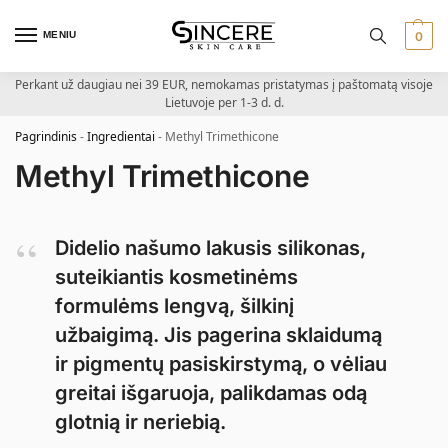
MENIU
0
Perkant už daugiau nei 39 EUR, nemokamas pristatymas į paštomatą visoje
Lietuvoje per 1-3 d. d.
Pagrindinis
-
Ingredientai
-
Methyl Trimethicone
Methyl Trimethicone
Didelio našumo lakusis silikonas,
suteikiantis kosmetinėms
formulėms lengvą, šilkinį
užbaigimą. Jis pagerina sklaidumą
ir pigmentų pasiskirstymą, o vėliau
greitai išgaruoja, palikdamas odą
glotnią ir neriebią.