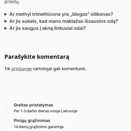
priedų.
Ar methyl trimethicone yra „blogas“ silikonas?
Ar jis sukels, kad mano makiažas išsausins odą?
Ar jis saugus į aknę linkusiai odai?
Parašykite komentarą
Tik
prisijungę
vartotojai gali komentuoti.
Greitas pristatymas
Per 1-3 darbo dienas visoje Lietuvoje
Pinigų grąžinimas
14 dienų grąžinimo garantija