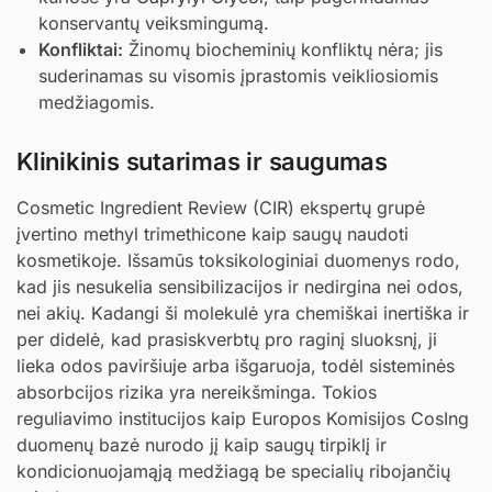
konservantų veiksmingumą.
Konfliktai:
Žinomų biocheminių konfliktų nėra; jis
suderinamas su visomis įprastomis veikliosiomis
medžiagomis.
Klinikinis sutarimas ir saugumas
Cosmetic Ingredient Review (CIR) ekspertų grupė
įvertino methyl trimethicone kaip saugų naudoti
kosmetikoje. Išsamūs toksikologiniai duomenys rodo,
kad jis nesukelia sensibilizacijos ir nedirgina nei odos,
nei akių. Kadangi ši molekulė yra chemiškai inertiška ir
per didelė, kad prasiskverbtų pro raginį sluoksnį, ji
lieka odos paviršiuje arba išgaruoja, todėl sisteminės
absorbcijos rizika yra nereikšminga. Tokios
reguliavimo institucijos kaip Europos Komisijos CosIng
duomenų bazė nurodo jį kaip saugų tirpiklį ir
kondicionuojamąją medžiagą be specialių ribojančių