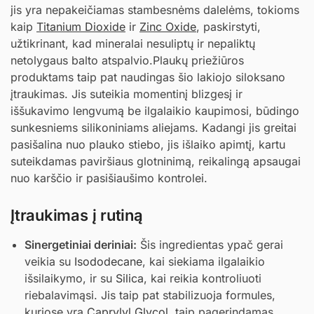
jis yra nepakeičiamas stambesnėms dalelėms, tokioms
kaip
Titanium Dioxide
ir
Zinc Oxide
, paskirstyti,
užtikrinant, kad mineralai nesuliptų ir nepaliktų
netolygaus balto atspalvio.Plaukų priežiūros
produktams taip pat naudingas šio lakiojo siloksano
įtraukimas. Jis suteikia momentinį blizgesį ir
iššukavimo lengvumą be ilgalaikio kaupimosi, būdingo
sunkesniems silikoniniams aliejams. Kadangi jis greitai
pasišalina nuo plauko stiebo, jis išlaiko apimtį, kartu
suteikdamas paviršiaus glotninimą, reikalingą apsaugai
nuo karščio ir pasišiaušimo kontrolei.
Įtraukimas į rutiną
Sinergetiniai deriniai:
Šis ingredientas ypač gerai
veikia su
Isododecane
, kai siekiama ilgalaikio
išsilaikymo, ir su
Silica
, kai reikia kontroliuoti
riebalavimąsi. Jis taip pat stabilizuoja formules,
kuriose yra
Caprylyl Glycol
, taip pagerindamas