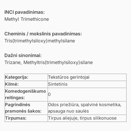
INCI pavadinimas:
Methyl Trimethicone
Cheminis / mokslinis pavadinimas:
Tris(trimethylsiloxy)methylsilane
Dažni sinonimai:
Trizane, Methyltris(trimethylsiloxy)silane
Kategorija:
Tekstūros gerintojai
Kilmė:
Sintetinis
Komedogeniškumo
0
reitingas:
Pagrindinės
Odos priežiūra, spalvinė kosmetika,
pramonės šakos:
apsauga nuo saulės
Tirpumas:
Tirpus aliejuje, tirpus silikonuose