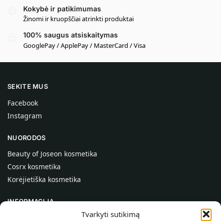
Kokybė ir patikimumas
Žinomi ir kruopščiai atrinkti produktai
100% saugus atsiskaitymas
GooglePay / ApplePay / MasterCard / Visa
SEKITE MUS
Facebook
Instagram
NUORODOS
Beauty of Joseon kosmetika
Cosrx kosmetika
Korėjietiška kosmetika
INFORMACIJA
Tvarkyti sutikimą
Apie mus