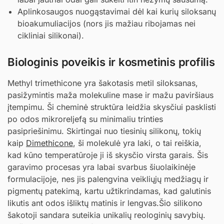
Aplinkosaugos nuogąstavimai dėl kai kurių siloksanų
bioakumuliacijos (nors jis mažiau ribojamas nei
cikliniai silikonai).
Biologinis poveikis ir kosmetinis profilis
Methyl trimethicone yra šakotasis metil siloksanas,
pasižymintis maža molekuline mase ir mažu paviršiaus
įtempimu. Ši cheminė struktūra leidžia skysčiui pasklisti
po odos mikroreljefą su minimaliu trinties
pasipriešinimu. Skirtingai nuo tiesinių silikonų, tokių
kaip
Dimethicone
, ši molekulė yra laki, o tai reiškia,
kad kūno temperatūroje ji iš skysčio virsta garais. Šis
garavimo procesas yra labai svarbus šiuolaikinėje
formulacijoje, nes jis palengvina veikliųjų medžiagų ir
pigmentų patekimą, kartu užtikrindamas, kad galutinis
likutis ant odos išliktų matinis ir lengvas.Šio silikono
šakotoji sandara suteikia unikalių reologinių savybių.