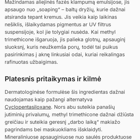
Mažindamas aliejinės fazės klampumą emulsijose, jis
apsaugo nuo „soaping“ – baltų dryžių, kurie dažnai
atsiranda tepant kremus. Jis veikia kaip laikinas
nešiklis, išlaikydamas pigmentus ar UV filtrus
suspensijoje, kol jie tolygiai nusėda. Kai methyl
trimethicone išgaruoja, jis palieka glotnų, apsauginį
sluoksnį, kuris neužkemša porų, todėl tai puikus
pasirinkimas į aknę linkusiai odai, kuriai reikalingas
rafinuotas užbaigimas.
Platesnis pritaikymas ir kilmė
Dermatologinėse formulėse šis ingredientas dažnai
naudojamas kaip pažangi alternatyva
Cyclopentasiloxane
. Nors abu suteikia panašių
jutiminių privalumų, methyl trimethicone dažnai džiūsta
greičiau ir suteikia geresnį „darbo laiką“ makiažo
pagrindams bei maskuokliams išsklaidyti.
Mineraliniuose apsauginiuose nuo saulės produktuose