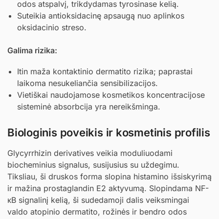
odos atspalvį, trikdydamas tyrosinase kelią.
Suteikia antioksidacinę apsaugą nuo aplinkos
oksidacinio streso.
Galima rizika:
Itin maža kontaktinio dermatito rizika; paprastai
laikoma nesukeliančia sensibilizacijos.
Vietiškai naudojamose kosmetikos koncentracijose
sisteminė absorbcija yra nereikšminga.
Biologinis poveikis ir kosmetinis profilis
Glycyrrhizin derivatives veikia moduliuodami
biocheminius signalus, susijusius su uždegimu.
Tiksliau, ši druskos forma slopina histamino išsiskyrimą
ir mažina prostaglandin E2 aktyvumą. Slopindama NF-
κB signalinį kelią, ši sudedamoji dalis veiksmingai
valdo atopinio dermatito, rožinės ir bendro odos