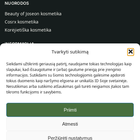
NUORODOS
Beauty of Joseon kosmetika
Cosrx kosmetika
Korėjietiška kosmetika
INFORMACIJA
Tvarkyti sutikimą
Apie mus
Kontaktai
Siekdami užtikrinti geriausią patirtį, naudojame tokias technologijas kaip
slapukai, kad išsaugotume ir (arba) gautume prieigą prie įrenginio
Pagalba
informacijos. Sutikdami su šiomis technologijomis galėsime apdoroti
tokius duomenis kaip naršymo elgsena ar unikalūs ID šioje svetainėje.
INFORMACIJA PIRKĖJUI
Nesutikimas arba sutikimo atšaukimas gali turėti neigiamos įtakos tam
tikroms funkcijoms ir savybėms.
Pristatymo sąlygos
Taisyklės ir sąlygos
Priimti
Privatumo politika
Svetainės žemėlapis
Atmesti
©
2026
SincereSkin.lt
Visos teisės saugomos.
Peržiūrėti nustatymus