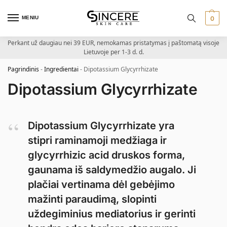
MENIU
0
Perkant už daugiau nei 39 EUR, nemokamas pristatymas į paštomatą visoje
Lietuvoje per 1-3 d. d.
Pagrindinis
-
Ingredientai
-
Dipotassium Glycyrrhizate
Dipotassium Glycyrrhizate
Dipotassium Glycyrrhizate yra
stipri raminamoji medžiaga ir
glycyrrhizic acid druskos forma,
gaunama iš saldymedžio augalo. Ji
plačiai vertinama dėl gebėjimo
mažinti paraudimą, slopinti
uždegiminius mediatorius ir gerinti