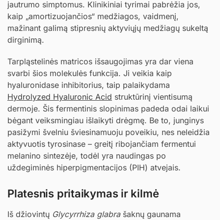
jautrumo simptomus. Klinikiniai tyrimai pabrėžia jos,
kaip „amortizuojančios“ medžiagos, vaidmenį,
mažinant galimą stipresnių aktyviųjų medžiagų sukeltą
dirginimą.
Tarpląstelinės matricos išsaugojimas yra dar viena
svarbi šios molekulės funkcija. Ji veikia kaip
hyaluronidase inhibitorius, taip palaikydama
Hydrolyzed Hyaluronic Acid
struktūrinį vientisumą
dermoje. Šis fermentinis slopinimas padeda odai laikui
bėgant veiksmingiau išlaikyti drėgmę. Be to, junginys
pasižymi švelniu šviesinamuoju poveikiu, nes neleidžia
aktyvuotis tyrosinase – greitį ribojančiam fermentui
melanino sintezėje, todėl yra naudingas po
uždegiminės hiperpigmentacijos (PIH) atvejais.
Platesnis pritaikymas ir kilmė
Iš džiovintų
Glycyrrhiza glabra
šaknų gaunama