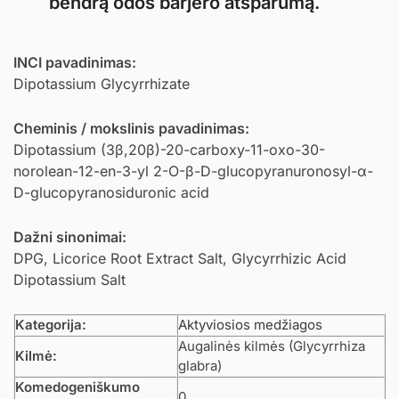
bendrą odos barjero atsparumą.
INCI pavadinimas:
Dipotassium Glycyrrhizate
Cheminis / mokslinis pavadinimas:
Dipotassium (3β,20β)-20-carboxy-11-oxo-30-
norolean-12-en-3-yl 2-O-β-D-glucopyranuronosyl-α-
D-glucopyranosiduronic acid
Dažni sinonimai:
DPG, Licorice Root Extract Salt, Glycyrrhizic Acid
Dipotassium Salt
Kategorija:
Aktyviosios medžiagos
Augalinės kilmės (Glycyrrhiza
Kilmė:
glabra)
Komedogeniškumo
0