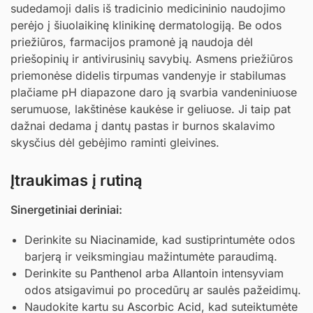
sudedamoji dalis iš tradicinio medicininio naudojimo
perėjo į šiuolaikinę klinikinę dermatologiją. Be odos
priežiūros, farmacijos pramonė ją naudoja dėl
priešopinių ir antivirusinių savybių. Asmens priežiūros
priemonėse didelis tirpumas vandenyje ir stabilumas
plačiame pH diapazone daro ją svarbia vandeniniuose
serumuose, lakštinėse kaukėse ir geliuose. Ji taip pat
dažnai dedama į dantų pastas ir burnos skalavimo
skysčius dėl gebėjimo raminti gleivines.
Įtraukimas į rutiną
Sinergetiniai deriniai:
Derinkite su
Niacinamide
, kad sustiprintumėte odos
barjerą ir veiksmingiau mažintumėte paraudimą.
Derinkite su
Panthenol
arba
Allantoin
intensyviam
odos atsigavimui po procedūrų ar saulės pažeidimų.
Naudokite kartu su
Ascorbic Acid
, kad suteiktumėte