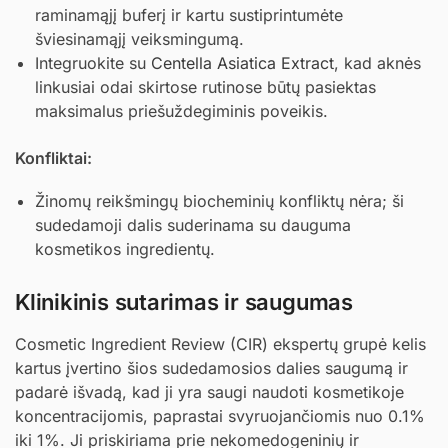
raminamąjį buferį ir kartu sustiprintumėte
šviesinamąjį veiksmingumą.
Integruokite su
Centella Asiatica Extract
, kad aknės
linkusiai odai skirtose rutinose būtų pasiektas
maksimalus priešuždegiminis poveikis.
Konfliktai:
Žinomų reikšmingų biocheminių konfliktų nėra; ši
sudedamoji dalis suderinama su dauguma
kosmetikos ingredientų.
Klinikinis sutarimas ir saugumas
Cosmetic Ingredient Review (CIR) ekspertų grupė kelis
kartus įvertino šios sudedamosios dalies saugumą ir
padarė išvadą, kad ji yra saugi naudoti kosmetikoje
koncentracijomis, paprastai svyruojančiomis nuo 0.1%
iki 1%. Ji priskiriama prie nekomedogeninių ir