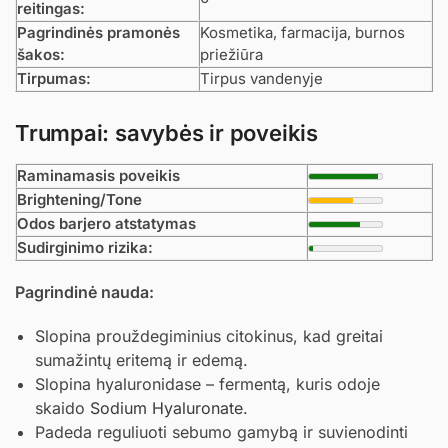
reitingas:
Pagrindinės pramonės
Kosmetika, farmacija, burnos
šakos:
priežiūra
Tirpumas:
Tirpus vandenyje
Trumpai: savybės ir poveikis
Raminamasis poveikis
Brightening/Tone
Odos barjero atstatymas
Sudirginimo rizika:
Pagrindinė nauda:
Slopina prouždegiminius citokinus, kad greitai
sumažintų eritemą ir edemą.
Slopina hyaluronidase – fermentą, kuris odoje
skaido
Sodium Hyaluronate
.
Padeda reguliuoti sebumo gamybą ir suvienodinti