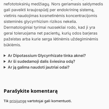
nefototoksinių medžiagų. Nors geriamasis saldymedis
gali paveikti kraujospūdį per endokrininę sistemą,
vietinis naudojimas kosmetinėmis koncentracijomis
sisteminės glycyrrhizism rizikos nekelia.
Dermatologiniai tyrimai nuosekliai rodo, kad ji yra
gerai toleruojama net pacientų, kurių odos barjeras
pažeistas arba kurie serga lėtinėmis uždegiminėmis
būklėmis.
Ar Dipotassium Glycyrrhizate tinka aknei?
Ar ši sudedamoji dalis šviesina odą?
Ar ją galima naudoti jautriai odai?
Parašykite komentarą
Tik
prisijungę
vartotojai gali komentuoti.