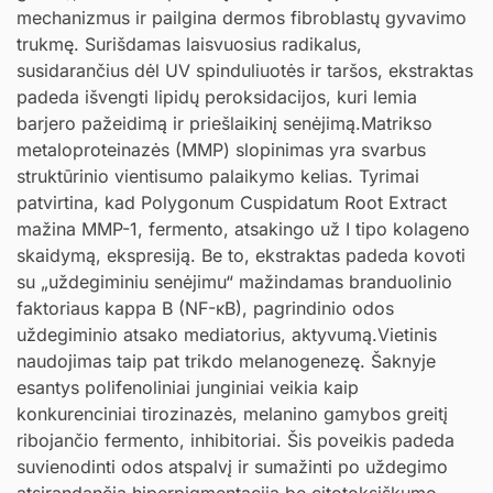
mechanizmus ir pailgina dermos fibroblastų gyvavimo
trukmę. Surišdamas laisvuosius radikalus,
susidarančius dėl UV spinduliuotės ir taršos, ekstraktas
padeda išvengti lipidų peroksidacijos, kuri lemia
barjero pažeidimą ir priešlaikinį senėjimą.Matrikso
metaloproteinazės (MMP) slopinimas yra svarbus
struktūrinio vientisumo palaikymo kelias. Tyrimai
patvirtina, kad Polygonum Cuspidatum Root Extract
mažina MMP-1, fermento, atsakingo už I tipo kolageno
skaidymą, ekspresiją. Be to, ekstraktas padeda kovoti
su „uždegiminiu senėjimu“ mažindamas branduolinio
faktoriaus kappa B (NF-κB), pagrindinio odos
uždegiminio atsako mediatorius, aktyvumą.Vietinis
naudojimas taip pat trikdo melanogenezę. Šaknyje
esantys polifenoliniai junginiai veikia kaip
konkurenciniai tirozinazės, melanino gamybos greitį
ribojančio fermento, inhibitoriai. Šis poveikis padeda
suvienodinti odos atspalvį ir sumažinti po uždegimo