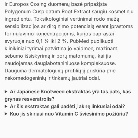
ir Europos CosIng duomenų bazė pripažįsta
Polygonum Cuspidatum Root Extract saugiu kosmetiniu
ingredientu. Toksikologiniai vertinimai rodo mažą
sensibilizacijos ar dirginimo potencialą esant įprastoms
formulavimo koncentracijoms, kurios paprastai
svyruoja nuo 0,1 % iki 2 %. PubMed publikuoti
klinikiniai tyrimai patvirtina jo vaidmenį mažinant
sebumo išsiskyrimą ir porų matomumą, kai jis
naudojamas daugiabotaniniuose kompleksuose.
Dauguma dermatologinių profilių jį priskiria prie
nekomedogeninių ir tinkamų jautriai odai.
Ar Japanese Knotweed ekstraktas yra tas pats, kas
grynas resveratrolis?
Ar šis ekstraktas gali padėti į aknę linkusiai odai?
Kuo jis skiriasi nuo Vitamin C šviesinimo požiūriu?