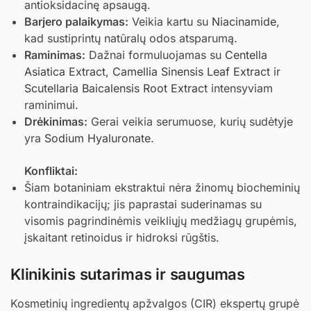
antioksidacinę apsaugą.
Barjero palaikymas:
Veikia kartu su
Niacinamide
,
kad sustiprintų natūralų odos atsparumą.
Raminimas:
Dažnai formuluojamas su
Centella
Asiatica Extract
,
Camellia Sinensis Leaf Extract
ir
Scutellaria Baicalensis Root Extract
intensyviam
raminimui.
Drėkinimas:
Gerai veikia serumuose, kurių sudėtyje
yra
Sodium Hyaluronate
.
Konfliktai:
Šiam botaniniam ekstraktui nėra žinomų biocheminių
kontraindikacijų; jis paprastai suderinamas su
visomis pagrindinėmis veikliųjų medžiagų grupėmis,
įskaitant retinoidus ir hidroksi rūgštis.
Klinikinis sutarimas ir saugumas
Kosmetinių ingredientų apžvalgos (CIR) ekspertų grupė