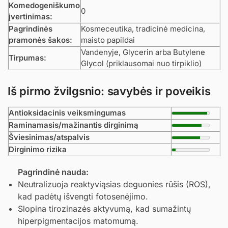
Komedogeniškumo
0
įvertinimas:
Pagrindinės
Kosmeceutika, tradicinė medicina,
pramonės šakos:
maisto papildai
Vandenyje,
Glycerin
arba
Butylene
Tirpumas:
Glycol
(priklausomai nuo tirpiklio)
Iš pirmo žvilgsnio: savybės ir poveikis
Antioksidacinis veiksmingumas
Raminamasis/mažinantis dirginimą
Šviesinimas/atspalvis
Dirginimo rizika
Pagrindinė nauda:
Neutralizuoja reaktyviąsias deguonies rūšis (ROS),
kad padėtų išvengti fotosenėjimo.
Slopina tirozinazės aktyvumą, kad sumažintų
hiperpigmentacijos matomumą.