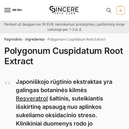
MENIU
0
Perkant už daugiau nei 39 EUR, nemokamas pristatymas į paštomatą visoje
Lietuvoje per 1-3 d. d.
Pagrindinis
-
Ingredientai
-
Polygonum Cuspidatum Root Extract
Polygonum Cuspidatum Root
Extract
Japoniškojo rūgtinio ekstraktas yra
galingas botaninės kilmės
Resveratrol
šaltinis, suteikiantis
išskirtinę apsaugą nuo aplinkos
sukeliamo oksidacinio streso.
Klinikiniai duomenys rodo jo