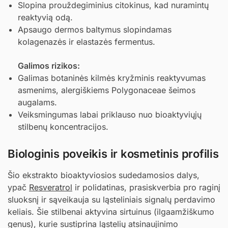
Slopina prouždegiminius citokinus, kad nuramintų
reaktyvią odą.
Apsaugo dermos baltymus slopindamas
kolagenazės ir elastazės fermentus.
Galimos rizikos:
Galimas botaninės kilmės kryžminis reaktyvumas
asmenims, alergiškiems Polygonaceae šeimos
augalams.
Veiksmingumas labai priklauso nuo bioaktyviųjų
stilbenų koncentracijos.
Biologinis poveikis ir kosmetinis profilis
Šio ekstrakto bioaktyviosios sudedamosios dalys,
ypač
Resveratrol
ir polidatinas, prasiskverbia pro raginį
sluoksnį ir sąveikauja su ląsteliniais signalų perdavimo
keliais. Šie stilbenai aktyvina sirtuinus (ilgaamžiškumo
genus), kurie sustiprina ląstelių atsinaujinimo