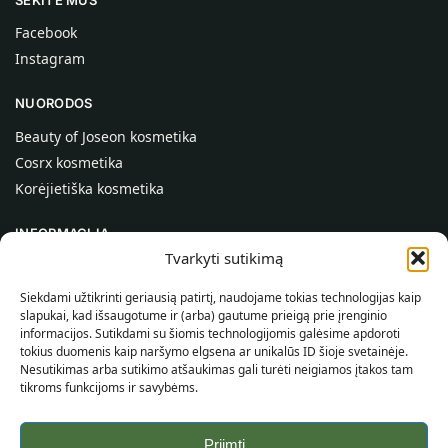
Facebook
Instagram
NUORODOS
Beauty of Joseon kosmetika
Cosrx kosmetika
Korėjietiška kosmetika
INFORMACIJA
Tvarkyti sutikimą
Apie mus
Kontaktai
Siekdami užtikrinti geriausią patirtį, naudojame tokias technologijas kaip
slapukai, kad išsaugotume ir (arba) gautume prieigą prie įrenginio
Pagalba
informacijos. Sutikdami su šiomis technologijomis galėsime apdoroti
tokius duomenis kaip naršymo elgsena ar unikalūs ID šioje svetainėje.
INFORMACIJA PIRKĖJUI
Nesutikimas arba sutikimo atšaukimas gali turėti neigiamos įtakos tam
tikroms funkcijoms ir savybėms.
Pristatymo sąlygos
Taisyklės ir sąlygos
Priimti
Privatumo politika