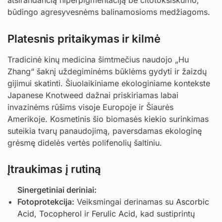
atsirandančią hiperpigmentaciją be citotoksiškumo,
būdingo agresyvesnėms balinamosioms medžiagoms.
Platesnis pritaikymas ir kilmė
Tradicinė kinų medicina šimtmečius naudojo „Hu
Zhang“ šaknį uždegiminėms būklėms gydyti ir žaizdų
gijimui skatinti. Šiuolaikiniame ekologiniame kontekste
Japanese Knotweed dažnai priskiriamas labai
invazinėms rūšims visoje Europoje ir Šiaurės
Amerikoje. Kosmetinis šio biomasės kiekio surinkimas
suteikia tvarų panaudojimą, paversdamas ekologinę
grėsmę didelės vertės polifenolių šaltiniu.
Įtraukimas į rutiną
Sinergetiniai deriniai:
Fotoprotekcija:
Veiksmingai derinamas su
Ascorbic
Acid
,
Tocopherol
ir
Ferulic Acid
, kad sustiprintų