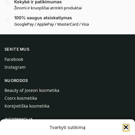
Kokybė ir patikimumas
Žinomi ir kruopščiai atrinkti produktai
100% saugus atsiskaitymas
GooglePay / ApplePay / MasterCard / Visa
SEKITE MUS
Facebook
Instagram
NUORODOS
Beauty of Joseon kosmetika
Cosrx kosmetika
Korėjietiška kosmetika
INFORMACIJA
Tvarkyti sutikimą
Apie mus