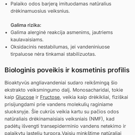
Palaiko odos barjerą imituodamas natūralius
drėkinamuosius veiksnius.
Galima rizika:
Galima alerginė reakcija asmenims, jautriems
kaulavaisiams.
Oksidacinis nestabilumas, jei vandeniniuose
tirpaluose nėra tinkamai stabilizuotas.
Biologinis poveikis ir kosmetinis profilis
Bioaktyvūs angliavandeniai sudaro reikšmingą šio
ekstrakto veiksmingumo dalį. Monosacharidai, tokie
kaip
Glucose
ir
Fructose
, veikia kaip drėkikliai, fiziškai
prisijungdami prie vandens molekulių raginiame
sluoksnyje. Šie cukrūs veikia kartu su pačios odos
natūraliais drėkinamaisiais veiksniais (NMF), kad
padėtų išvengti transepiderminio vandens netekimo ir
palaikytų ląstelių turgorą.Vaisių minkštime natūraliai