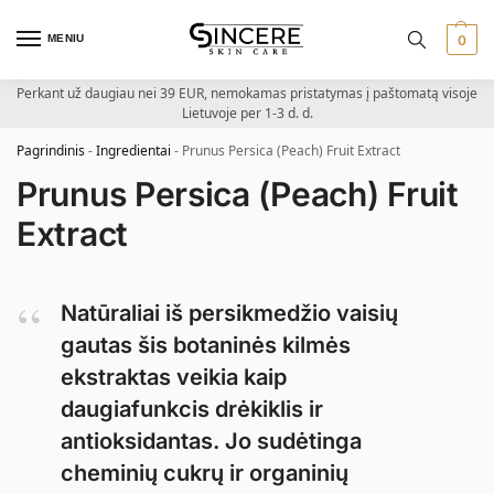
MENIU
0
Perkant už daugiau nei 39 EUR, nemokamas pristatymas į paštomatą visoje
Lietuvoje per 1-3 d. d.
Pagrindinis
-
Ingredientai
-
Prunus Persica (Peach) Fruit Extract
Prunus Persica (Peach) Fruit
Extract
Natūraliai iš persikmedžio vaisių
gautas šis botaninės kilmės
ekstraktas veikia kaip
daugiafunkcis drėkiklis ir
antioksidantas. Jo sudėtinga
cheminių cukrų ir organinių