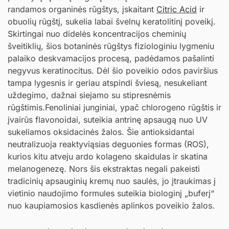
randamos organinės rūgštys, įskaitant
Citric Acid
ir
obuolių rūgštį, sukelia labai švelnų keratolitinį poveikį.
Skirtingai nuo didelės koncentracijos cheminių
šveitiklių, šios botaninės rūgštys fiziologiniu lygmeniu
palaiko deskvamacijos procesą, padėdamos pašalinti
negyvus keratinocitus. Dėl šio poveikio odos paviršius
tampa lygesnis ir geriau atspindi šviesą, nesukeliant
uždegimo, dažnai siejamo su stipresnėmis
rūgštimis.Fenoliniai junginiai, ypač chlorogeno rūgštis ir
įvairūs flavonoidai, suteikia antrinę apsaugą nuo UV
sukeliamos oksidacinės žalos. Šie antioksidantai
neutralizuoja reaktyviąsias deguonies formas (ROS),
kurios kitu atveju ardo kolageno skaidulas ir skatina
melanogenezę. Nors šis ekstraktas negali pakeisti
tradicinių apsauginių kremų nuo saulės, jo įtraukimas į
vietinio naudojimo formules suteikia biologinį „buferį“
nuo kaupiamosios kasdienės aplinkos poveikio žalos.