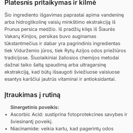
Platesnis pritaikymas ir kilmė
Šio ingrediento išgavimas paprastai apima vandeninę
arba hidroglikolinę vaisių minkštimo ekstrakciją iš
Prunus persica medžio. Iš pradžių kilęs iš Šiaurės
Vakarų Kinijos, persikas buvo auginamas
tūkstantmečius ir dabar yra pagrindinis ingredientas
tiek Viduržemio jūros, tiek Rytų Azijos odos priežiūros
tradicijose. Šiuolaikiniai žaliosios chemijos metodai
dažnai taiko šaltą spaudimą arba ultragarsinę
ekstrakciją, kad būtų išsaugoti šviežiuose vaisiuose
esantys karščiui jautrūs vitaminai ir antioksidantai.
Įtraukimas į rutiną
Sinergetinis poveikis:
Ascorbic Acid
: sustiprina fotoprotekcines savybes ir
šviesinantį poveikį.
Niacinamide
: veikia kartu, kad pagerintų odos