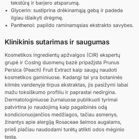
tekstūrą ir barjero atsparumą.
Glycerin
: sustiprina drėkinamąją gebą ir padeda
ilgiau išlaikyti drėgmę.
Panthenol
: papildo raminamąsias ekstrakto savybes.
Klinikinis sutarimas ir saugumas
Kosmetikos ingredientų apžvalgos (CIR) ekspertų
grupė ir CosIng duomenų bazė pripažįsta Prunus
Persica (Peach) Fruit Extract kaip saugų naudoti
kosmetikos gaminiuose. Kadangi tai yra botaninės
kilmės vandenyje tirpus ekstraktas, jis pasižymi labai
mažu toksiškumo profiliu ir paprastai nedirgina.
Dermatologiniuose žurnaluose publikuoti tyrimai
patvirtina jo naudojimą kaip pagalbinės odą
kondicionuojančios medžiagos, tačiau asmenys,
žinantys apie alergiją Rosaceae šeimos augalams,
prieš plačiau naudodami turėtų atlikti odos mėginio
testą.