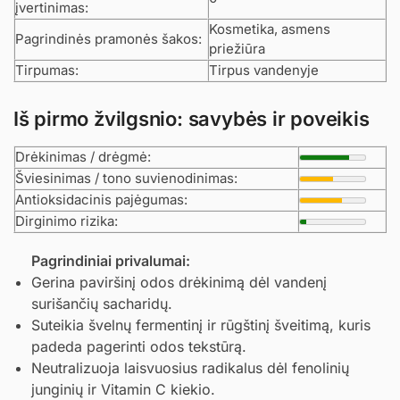
įvertinimas:
Kosmetika, asmens
Pagrindinės pramonės šakos:
priežiūra
Tirpumas:
Tirpus vandenyje
Iš pirmo žvilgsnio: savybės ir poveikis
Drėkinimas / drėgmė:
Šviesinimas / tono suvienodinimas:
Antioksidacinis pajėgumas:
Dirginimo rizika:
Pagrindiniai privalumai:
Gerina paviršinį odos drėkinimą dėl vandenį
surišančių sacharidų.
Suteikia švelnų fermentinį ir rūgštinį šveitimą, kuris
padeda pagerinti odos tekstūrą.
Neutralizuoja laisvuosius radikalus dėl fenolinių
junginių ir Vitamin C kiekio.