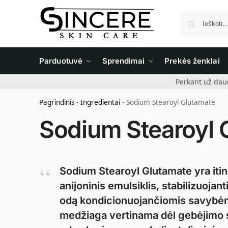
Parduotuvė
Sprendimai
Prekės ženklai
Perkant už dau
Pagrindinis
-
Ingredientai
-
Sodium Stearoyl Glutamate
Sodium Stearoyl 
Sodium Stearoyl Glutamate yra itin
anijoninis emulsiklis, stabilizuojan
odą kondicionuojančiomis savybėmi
medžiaga vertinama dėl gebėjimo su