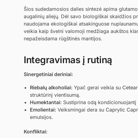
Šios sudedamosios dalies sintezė apima glutamo r
augalinių aliejų. Dėl savo biologiškai skaidžios
naudojama ekologiškai atsakinguose nuplaunamuos
veikia kaip švelni valomoji medžiaga aukštos klas
nepažeisdama rūgštinės mantijos.
Integravimas į rutiną
Sinergetiniai deriniai:
Riebalų alkoholiai:
Ypač gerai veikia su
Cetear
struktūrinį vientisumą.
Humektantai:
Sustiprina odą kondicionuojantį
Emolientai:
Veiksmingai dera su
Caprylic Capr
emulsijos.
Konfliktai: