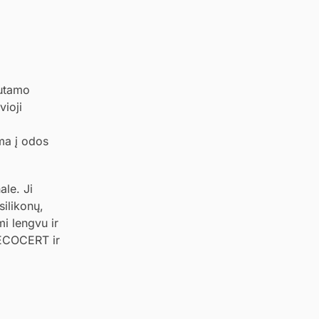
lutamo
vioji
a
ama į odos
ale. Ji
silikonų,
mi lengvu ir
a ECOCERT ir