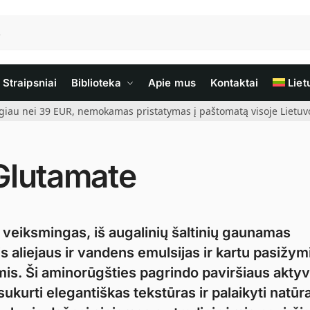
Straipsniai
Biblioteka
Apie mus
Kontaktai
Liet
giau nei 39 EUR, nemokamas pristatymas į paštomatą visoje Lietuvoj
Glutamate
 veiksmingas, iš augalinių šaltinių gaunamas
tis aliejaus ir vandens emulsijas ir kartu pasižym
s. Ši aminorūgšties pagrindo paviršiaus aktyvi
kurti elegantiškas tekstūras ir palaikyti natūr