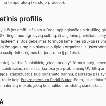
ojimo temperatūrų (karštojo proceso).
tinis profilis
la iš jos amfifilinės struktūros, apjungiančios hidrofilinę g
kirtingai nuo agresyvių sulfatų, ši anijoninė paviršiaus akty
 ląstelėmis. Jos gebėjimas formuoti lamelines struktūras yr
alią žmogaus raginio sluoksnio lipidų organizaciją. Įsiterpd
 sustiprinti drėgmės barjerą, o ne jį pažeisti.
dalį svarbia šiuolaikinių „clean beauty“ formuluotojų arsen
ncentracijas, net ir tas, kuriose yra probleminių UV filtrų ar 
ijos, stabilizuotos šiuo glutamato dariniu, paprastai pasižy
, tokie kaip
Butyrospermum Parkii Butter
. Be to, jis atitink
natūralių ir ekologiškų kosmetikos produktų standartais.
mė