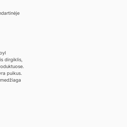
ndartinėje
oyl
 dirgiklis,
produktuose.
yra puikus.
a medžiaga