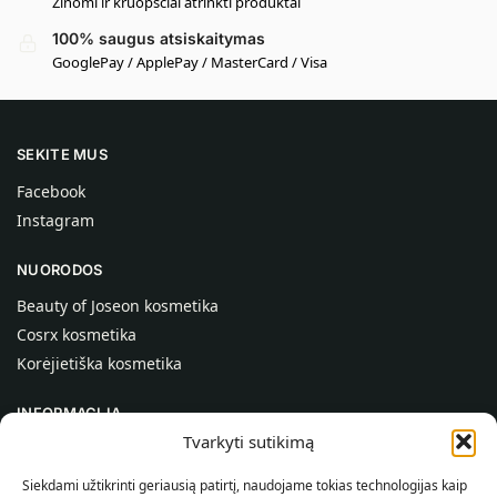
Žinomi ir kruopščiai atrinkti produktai
100% saugus atsiskaitymas
GooglePay / ApplePay / MasterCard / Visa
SEKITE MUS
Facebook
Instagram
NUORODOS
Beauty of Joseon kosmetika
Cosrx kosmetika
Korėjietiška kosmetika
INFORMACIJA
Tvarkyti sutikimą
Apie mus
Kontaktai
Siekdami užtikrinti geriausią patirtį, naudojame tokias technologijas kaip