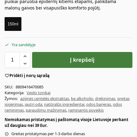
puikiai paruošia epidermį kitiems etapams, palikdama
malonų gaivos bei visapusiško komforto pojūtį.
150ml
Yra sandėlyje
Į krepšelį
Pridėti į norų sąrašą
SKU:
8809416470085
Kategorija:
Veido tonikai
Žymos:
azijinės centelės ekstraktas
,
be alkoholio
,
drėkinimas
,
greitas
įsigėrimas
,
jautri oda
,
natūralūs ingredientai
,
odos barjeras
,
odos
raminimas
,
paraudimų mažinimas
,
raminantis poveikis
Nemokamas pristatymas į paštomatą visoje Lietuvoje perkant
už daugiau nei 39 Eur.
Greitas pristatymas per 1-3 darbo dienas