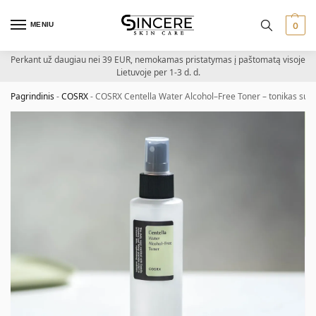
MENIU
0
Perkant už daugiau nei 39 EUR, nemokamas pristatymas į paštomatą visoje
Lietuvoje per 1-3 d. d.
Pagrindinis
-
COSRX
-
COSRX Centella Water Alcohol–Free Toner – tonikas su az