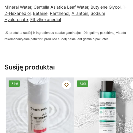
Mineral Water
,
Centella Asiatica Leaf Water
,
Butylene Glycol
,
1-
2-Hexanediol
,
Betaine
,
Panthenol
,
Allantoin
,
Sodium
Hyaluronate
,
Ethylhexanediol
Už produkto sudėtį ir ingredientus atsako gamintojas. Dėl galimų pakeitimų, visada
rekomenduojame patikrinti produkto sudėtį tiesiai ant gaminio pakuotės.
Susiję produktai
-31%
-30%