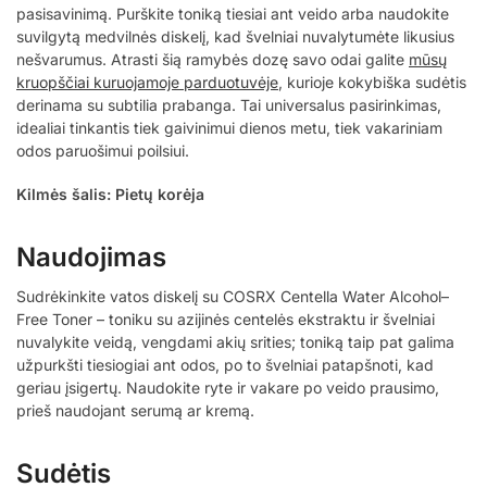
pasisavinimą. Purškite toniką tiesiai ant veido arba naudokite
suvilgytą medvilnės diskelį, kad švelniai nuvalytumėte likusius
nešvarumus. Atrasti šią ramybės dozę savo odai galite
mūsų
kruopščiai kuruojamoje parduotuvėje
, kurioje kokybiška sudėtis
derinama su subtilia prabanga. Tai universalus pasirinkimas,
idealiai tinkantis tiek gaivinimui dienos metu, tiek vakariniam
odos paruošimui poilsiui.
Kilmės šalis: Pietų korėja
Naudojimas
Sudrėkinkite vatos diskelį su COSRX Centella Water Alcohol–
Free Toner – toniku su azijinės centelės ekstraktu ir švelniai
nuvalykite veidą, vengdami akių srities; toniką taip pat galima
užpurkšti tiesiogiai ant odos, po to švelniai patapšnoti, kad
geriau įsigertų. Naudokite ryte ir vakare po veido prausimo,
prieš naudojant serumą ar kremą.
Sudėtis