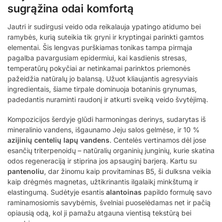
sugrąžina odai komfortą
Jautri ir sudirgusi veido oda reikalauja ypatingo atidumo bei
ramybės, kurią suteikia tik gryni ir kryptingai parinkti gamtos
elementai. Šis lengvas purškiamas tonikas tampa pirmąja
pagalba pavargusiam epidermiui, kai kasdienis stresas,
temperatūrų pokyčiai ar netinkamai parinktos priemonės
pažeidžia natūralų jo balansą. Užuot kliaujantis agresyviais
ingredientais, šiame tirpale dominuoja botaninis grynumas,
padedantis nuraminti raudonį ir atkurti sveiką veido švytėjimą.
Kompozicijos šerdyje glūdi harmoningas derinys, sudarytas iš
mineralinio vandens, išgaunamo Jeju salos gelmėse, ir 10 %
azijinių centelių lapų vandens
. Centelės vertinamos dėl jose
esančių triterpenoidų – natūralių organinių junginių, kurie skatina
odos regeneraciją ir stiprina jos apsauginį barjerą. Kartu su
pantenoliu
, dar žinomu kaip provitaminas B5, ši dulksna veikia
kaip drėgmės magnetas, užtikrinantis ilgalaikį minkštumą ir
elastingumą. Sudėtyje esantis
alantoinas
papildo formulę savo
raminamosiomis savybėmis, švelniai puoselėdamas net ir pačią
opiausią odą, kol ji pamažu atgauna vientisą tekstūrą bei