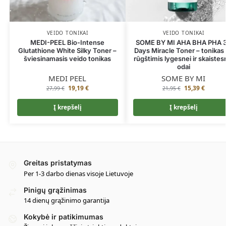
VEIDO TONIKAI
VEIDO TONIKAI
MEDI-PEEL Bio-Intense
SOME BY MI AHA BHA PHA 
Glutathione White Silky Toner –
Days Miracle Toner – tonikas
šviesinamasis veido tonikas
rūgštimis lygesnei ir skaistes
odai
MEDI PEEL
SOME BY MI
19,19
€
15,39
€
27,99
€
21,95
€
Į krepšelį
Į krepšelį
Greitas pristatymas
Per 1-3 darbo dienas visoje Lietuvoje
Pinigų grąžinimas
14 dienų grąžinimo garantija
Kokybė ir patikimumas