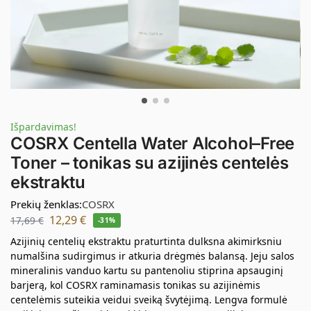
Išpardavimas!
COSRX Centella Water Alcohol–Free
Toner – tonikas su azijinės centelės
ekstraktu
Prekių ženklas:
COSRX
12,29
€
17,69
€
-31%
Azijinių centelių ekstraktu praturtinta dulksna akimirksniu
numalšina sudirgimus ir atkuria drėgmės balansą. Jeju salos
mineralinis vanduo kartu su pantenoliu stiprina apsauginį
barjerą, kol COSRX raminamasis tonikas su azijinėmis
centelėmis suteikia veidui sveiką švytėjimą. Lengva formulė