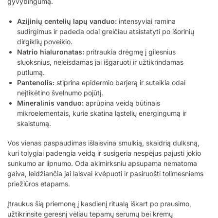
gyvybingumą.
Azijinių centelių lapų vanduo:
intensyviai ramina
sudirgimus ir padeda odai greičiau atsistatyti po išorinių
dirgiklių poveikio.
Natrio hialuronatas:
pritraukia drėgmę į gilesnius
sluoksnius, neleisdamas jai išgaruoti ir užtikrindamas
putlumą.
Pantenolis:
stiprina epidermio barjerą ir suteikia odai
neįtikėtino švelnumo pojūtį.
Mineralinis vanduo:
aprūpina veidą būtinais
mikroelementais, kurie skatina ląstelių energingumą ir
skaistumą.
Vos vienas paspaudimas išlaisvina smulkią, skaidrią dulksną,
kuri tolygiai padengia veidą ir susigeria nespėjus pajusti jokio
sunkumo ar lipnumo. Oda akimirksniu apsupama nematoma
gaiva, leidžiančia jai laisvai kvėpuoti ir pasiruošti tolimesniems
priežiūros etapams.
Įtraukus šią priemonę į kasdienį ritualą iškart po prausimo,
užtikrinsite geresnį vėliau tepamų serumų bei kremų