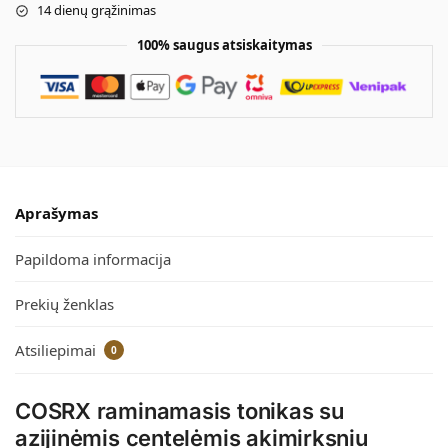
14 dienų grąžinimas
100% saugus atsiskaitymas
Aprašymas
Papildoma informacija
Prekių ženklas
Atsiliepimai
0
COSRX raminamasis tonikas su
azijinėmis centelėmis akimirksniu