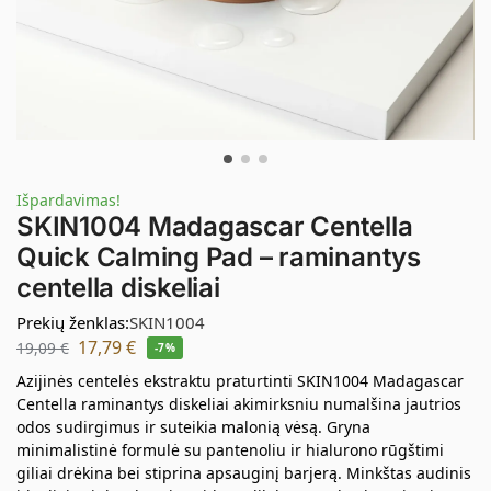
Išpardavimas!
SKIN1004 Madagascar Centella
Quick Calming Pad – raminantys
centella diskeliai
Prekių ženklas:
SKIN1004
17,79
€
19,09
€
-7%
Azijinės centelės ekstraktu praturtinti SKIN1004 Madagascar
Centella raminantys diskeliai akimirksniu numalšina jautrios
odos sudirgimus ir suteikia malonią vėsą. Gryna
minimalistinė formulė su pantenoliu ir hialurono rūgštimi
giliai drėkina bei stiprina apsauginį barjerą. Minkštas audinis