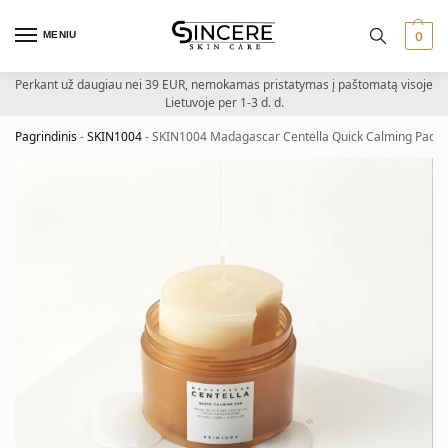
MENIU
0
Perkant už daugiau nei 39 EUR, nemokamas pristatymas į paštomatą visoje
Lietuvoje per 1-3 d. d.
Pagrindinis
-
SKIN1004
-
SKIN1004 Madagascar Centella Quick Calming Pad – r