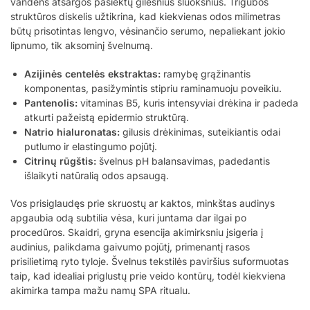
vandens atsargos pasiektų gilesnius sluoksnius. Trigubos
struktūros diskelis užtikrina, kad kiekvienas odos milimetras
būtų prisotintas lengvo, vėsinančio serumo, nepaliekant jokio
lipnumo, tik aksominį švelnumą.
Azijinės centelės ekstraktas:
ramybę grąžinantis
komponentas, pasižymintis stipriu raminamuoju poveikiu.
Pantenolis:
vitaminas B5, kuris intensyviai drėkina ir padeda
atkurti pažeistą epidermio struktūrą.
Natrio hialuronatas:
gilusis drėkinimas, suteikiantis odai
putlumo ir elastingumo pojūtį.
Citrinų rūgštis:
švelnus pH balansavimas, padedantis
išlaikyti natūralią odos apsaugą.
Vos prisiglaudęs prie skruostų ar kaktos, minkštas audinys
apgaubia odą subtilia vėsa, kuri juntama dar ilgai po
procedūros. Skaidri, gryna esencija akimirksniu įsigeria į
audinius, palikdama gaivumo pojūtį, primenantį rasos
prisilietimą ryto tyloje. Švelnus tekstilės paviršius suformuotas
taip, kad idealiai priglustų prie veido kontūrų, todėl kiekviena
akimirka tampa mažu namų SPA ritualu.