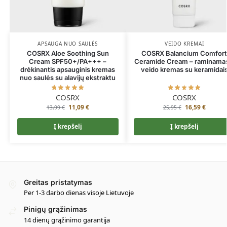
APSAUGA NUO SAULĖS
VEIDO KREMAI
COSRX Aloe Soothing Sun
COSRX Balancium Comfor
Cream SPF50+/PA+++ –
Ceramide Cream – raminama
drėkinantis apsauginis kremas
veido kremas su keramidai
nuo saulės su alavijų ekstraktu
COSRX
COSRX
11,09
€
16,59
€
13,99
€
25,95
€
Į krepšelį
Į krepšelį
Greitas pristatymas
Per 1-3 darbo dienas visoje Lietuvoje
Pinigų grąžinimas
14 dienų grąžinimo garantija