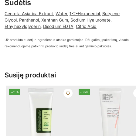
Sudėtis
Centella Asiatica Extract
,
Water
,
1-2-Hexanediol
,
Butylene
Glycol
,
Panthenol
,
Xanthan Gum
,
Sodium Hyaluronate
,
Ethylhexylglycerin
,
Disodium EDTA
,
Citric Acid
Už produkto sudėtį ir ingredientus atsako gamintojas. Dėl galimų pakeitimų, visada
rekomenduojame patikrinti produkto sudėtį tiesiai ant gaminio pakuotės.
Susiję produktai
-21%
-36%