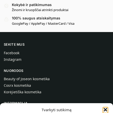
Kokybė ir patikimumas
Žinomi ir kruopščiai atrinkti produktai
100% saugus atsiskaitymas
GooglePay / ApplePay / MasterCard / Visa
SEKITE MUS
Facebook
Instagram
NUORODOS
Beauty of Joseon kosmetika
Cosrx kosmetika
Korėjietiška kosmetika
INFORMACIJA
Tvarkyti sutikimą
Apie mus