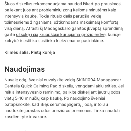
Šiuos diskelius rekomenduojama naudoti iškart po prausimosi,
paliekant juos ant probleminių zonų kelioms minutėms kaip
intensyvią kaukę. Tokia ritualo dalis paruošia veidą
tolimesniems žingsniams, užtikrindama maksimalų komfortą
visą dieną. Atrasti šį Madagaskaro gamtos įkvėptą sprendimą
galite
užsukę į šią kruopščiai kuruojamą grožio erdvę
, kurioje
kokybė ir estitika susitinka kiekviename pasirinkime.
Kilmės šalis: Pietų korėja
Naudojimas
Nuvalę odą, švelniai nuvalykite veidą SKIN1004 Madagascar
Centella Quick Calming Pad diskeliu, vengdami akių srities. Jei
reikia intensyvesnio raminimo, palikite diskelį ant jautrių odos
vietų 5–10 minučių kaip kaukę. Po naudojimo švelniai
patapšnokite, kad likęs serumas įsigertų į odą, ir toliau
naudokite įprastas odos priežiūros priemones. Tinka naudoti
kasdien ryte ir vakare.