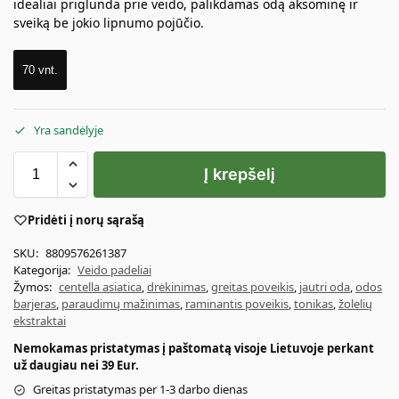
idealiai priglunda prie veido, palikdamas odą aksominę ir
sveiką be jokio lipnumo pojūčio.
70 vnt.
Yra sandėlyje
Į krepšelį
Pridėti į norų sąrašą
SKU:
8809576261387
Kategorija:
Veido padeliai
Žymos:
centella asiatica
,
drėkinimas
,
greitas poveikis
,
jautri oda
,
odos
barjeras
,
paraudimų mažinimas
,
raminantis poveikis
,
tonikas
,
žolelių
ekstraktai
Nemokamas pristatymas į paštomatą visoje Lietuvoje perkant
už daugiau nei 39 Eur.
Greitas pristatymas per 1-3 darbo dienas