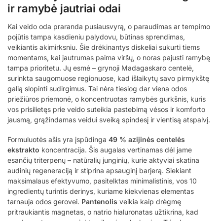
ir ramybė jautriai odai
Kai veido oda praranda pusiausvyrą, o paraudimas ar tempimo
pojūtis tampa kasdieniu palydovu, būtinas sprendimas,
veikiantis akimirksniu. Šie drėkinantys diskeliai sukurti tiems
momentams, kai jautrumas paima viršų, o noras pajusti ramybę
tampa prioritetu. Jų esmė – grynoji Madagaskaro centelė,
surinkta saugomuose regionuose, kad išlaikytų savo pirmykštę
galią slopinti sudirgimus. Tai nėra tiesiog dar viena odos
priežiūros priemonė, o koncentruotas ramybės gurkšnis, kuris
vos prisilietęs prie veido suteikia pastebimą vėsos ir komforto
jausmą, grąžindamas veidui sveiką spindesį ir vientisą atspalvį.
Formuluotės ašis yra įspūdinga
49 % azijinės centelės
ekstrakto
koncentracija. Šis augalas vertinamas dėl jame
esančių triterpenų – natūralių junginių, kurie aktyviai skatina
audinių regeneraciją ir stiprina apsauginį barjerą. Siekiant
maksimalaus efektyvumo, pasitelktas minimalistinis, vos 10
ingredientų turintis derinys, kuriame kiekvienas elementas
tarnauja odos gerovei.
Pantenolis
veikia kaip drėgmę
pritraukiantis magnetas, o natrio hialuronatas užtikrina, kad