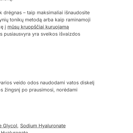
ek drėgnas – taip maksimaliai išnaudosite
ptynių tonikų metodą arba kaip raminamoji
kę į
mūsų kruopščiai kuruojamą
ės pusiausvyra yra sveikos išvaizdos
švarios veido odos naudodami vatos diskelį
ros žingsnį po prausimosi, norėdami
e Glycol
,
Sodium Hyaluronate
 Hyaluronate