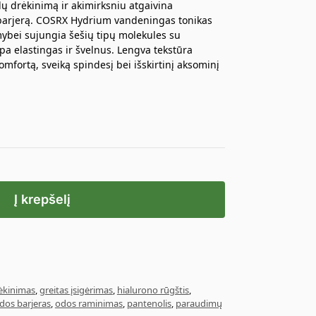
lų drėkinimą ir akimirksniu atgaivina
barjerą. COSRX Hydrium vandeningas tonikas
mybei sujungia šešių tipų molekules su
a elastingas ir švelnus. Lengva tekstūra
mfortą, sveiką spindesį bei išskirtinį aksominį
Į krepšelį
ėkinimas
,
greitas įsigėrimas
,
hialurono rūgštis
,
dos barjeras
,
odos raminimas
,
pantenolis
,
paraudimų