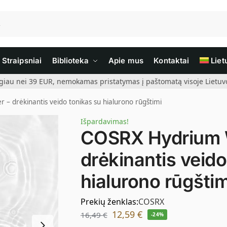
Straipsniai
Biblioteka
Apie mus
Kontaktai
Liet
giau nei 39 EUR, nemokamas pristatymas į paštomatą visoje Lietuvoj
– drėkinantis veido tonikas su hialurono rūgštimi
Išpardavimas!
COSRX Hydrium W
drėkinantis veido
hialurono rūgštim
Prekių ženklas:
COSRX
12,59
€
16,49
€
-24%