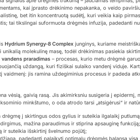
ia signalus apie drėgmės trūkumą – jaučiamas tempimas, pr
mentams, kai įprasto drėkinimo nepakanka, o veido paviršiu
listinę, bet itin koncentruotą sudėtį, kuri veikia kaip pirmas
is; tai tikslingai suformuota drėgmės infuzija, padedanti nur
is
Hydrium Synergy-8 Complex
junginys, kuriame meistriška
ri unikalią molekulinę masę, todėl drėkinimas pasiekia skirt
s vandens praradimas
– procesas, kurio metu drėgmė garuoja
ojančią uždangą, kuri fiziškai sulaiko vandenį viduje. Kart
ntį vaidmenį: jis ramina uždegiminius procesus ir padeda at
ena vėsią, gaivią rasą. Jis akimirksniu susigeria į epiderm
sominio minkštumo, o oda atrodo tarsi „atsigėrusi“ ir natūral
 drėgmę į skirtingus odos gylius ir suteikia ilgalaikį putlumą
dirgimus, mažina paraudimus ir stiprina apsauginę funkciją
 ir suteikia išskirtinį švelnumo pojūtį;
džiaga, padedanti palaikyti optimalų drėgmės balansą visą 