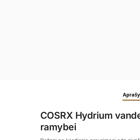
Apraš
COSRX Hydrium vandeni
ramybei