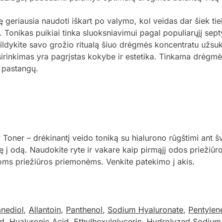
ę geriausia naudoti iškart po valymo, kol veidas dar šiek ti
. Tonikas puikiai tinka sluoksniavimui pagal populiarųjį se
pildykite savo grožio ritualą šiuo drėgmės koncentratu užsu
sirinkimas yra pagrįstas kokybe ir estetika. Tinkama drėgm
ų pastangų.
oner – drėkinantį veido toniką su hialurono rūgštimi ant 
ę į odą. Naudokite ryte ir vakare kaip pirmąjį odos priežiū
itoms priežiūros priemonėms. Venkite patekimo į akis.
nediol
,
Allantoin
,
Panthenol
,
Sodium Hyaluronate
,
Pentylen
id
,
Hyaluronic Acid
,
Ethylhexylglycerin
,
Hydrolyzed Sodium