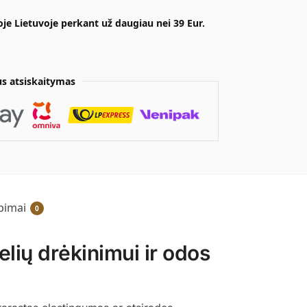
e Lietuvoje perkant už daugiau nei 39 Eur.
s atsiskaitymas
epimai
0
ių drėkinimui ir odos