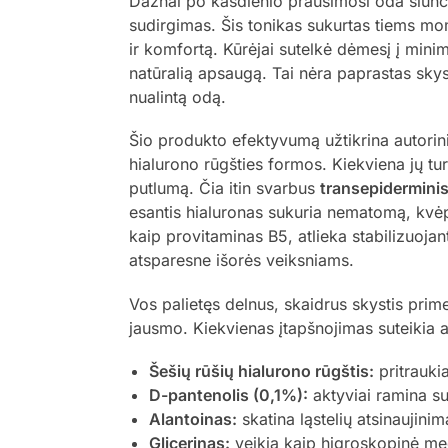
Dažnai po kasdienio prausimosi oda siunč
sudirgimas. Šis tonikas sukurtas tiems mo
ir komfortą. Kūrėjai sutelkė dėmesį į minima
natūralią apsaugą. Tai nėra paprastas skyst
nualintą odą.
Šio produkto efektyvumą užtikrina autorin
hialurono rūgšties formos. Kiekviena jų tu
putlumą. Čia itin svarbus
transepidermini
esantis hialuronas sukuria nematomą, kvėpu
kaip provitaminas B5, atlieka stabilizuoja
atsparesne išorės veiksniams.
Vos palietęs delnus, skaidrus skystis prim
jausmo. Kiekvienas įtapšnojimas suteikia ak
Šešių rūšių hialurono rūgštis:
pritraukia
D-pantenolis (0,1%):
aktyviai ramina su
Alantoinas:
skatina ląstelių atsinaujinimą
Glicerinas:
veikia kaip higroskopinė me