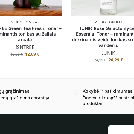
VEIDO TONIKAI
VEIDO TONIKAI
REE Green Tea Fresh Toner –
IUNIK Rose Galactomyc
minantis tonikas su žaliąja
Essential Toner – raminanti
arbata
drėkinantis veido tonikas su
vandeniu
ISNTREE
IUNIK
12,89
€
18,99
€
20,29
€
24,19
€
gų grąžinimas
Kokybė ir patikimumas
ienų grąžinimo garantija
Žinomi ir kruopščiai atrin
produktai