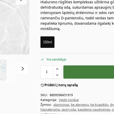
Hialurono rūgšties kompleksas užtikrina gi
dehidratuotą odą, sukurdamas apsauginį 
intensyviam ląstelių drėkinimui ir odos ra
raminančiu D-pantenoliu, todėl veidas tamp
nepalieka lipnumo, dovanodama ilgalaikį ko
minkštumą.
150ml
Yra sandėlyje
Pridėti į norų sąrašą
SKU:
8809598451919
Kategorija:
Veido tonikai
Žymos:
alantoinas
,
be alergenų
,
be kvapiklių
,
dr
hipoalerginis
,
jautri oda
,
kasdienis naudojimas
,
o