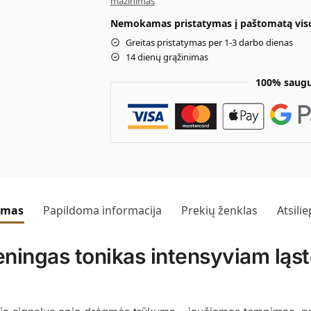
mažinimas
Nemokamas pristatymas į paštomatą visoj
Greitas pristatymas per 1-3 darbo dienas
14 dienų grąžinimas
100% saugu
ymas
Papildoma informacija
Prekių ženklas
Atsili
ngas tonikas intensyviam ląstel