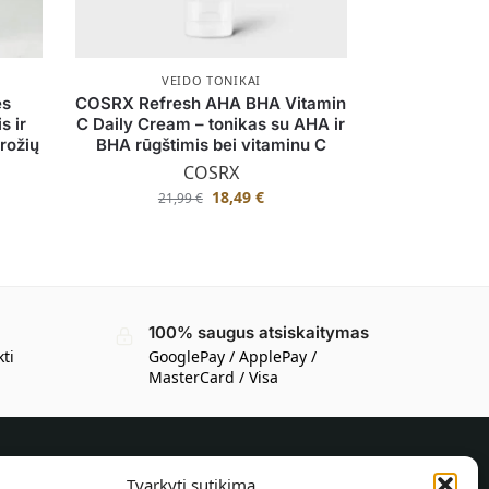
VEIDO TONIKAI
es
COSRX Refresh AHA BHA Vitamin
s ir
C Daily Cream – tonikas su AHA ir
 rožių
BHA rūgštimis bei vitaminu C
COSRX
18,49
€
21,99
€
100% saugus atsiskaitymas
kti
GooglePay / ApplePay /
MasterCard / Visa
Tvarkyti sutikimą