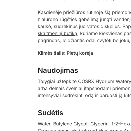
Kasdienėje priežiūros rutinoje šią priemon
hialurono rūgšties gebėjimą jungti vandenį
kaukė, sudrėkinus juo vatos diskelius. Pa
skaitmeninį butiką
, kuriame kiekvienas pa
pagrindas, leidžiantis odai švytėti be joki
Kilmės šalis: Pietų korėja
Naudojimas
Tolygiai užtepkite COSRX Hydrium Watery T
arba delnais švelniai įtapšnodami priemon
intensyviai sudrėkinti odą ir paruošti ją k
Sudėtis
Water
,
Butylene Glycol
,
Glycerin
,
1-2-Hexa
Crosspolymer
,
Hydrolyzed Hyaluronic Ac