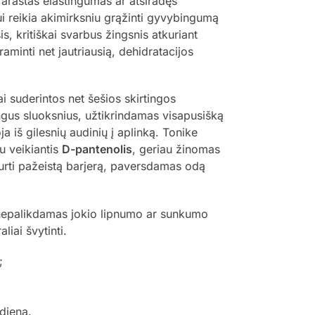
arastas elastingumas ar atsiradęs
i reikia akimirksniu grąžinti gyvybingumą
is, kritiškai svarbus žingsnis atkuriant
aminti net jautriausią, dehidratacijos
i suderintos net šešios skirtingos
ingus sluoksnius, užtikrindamas visapusišką
 iš gilesnių audinių į aplinką. Tonike
u veikiantis
D-pantenolis
, geriau žinomas
kurti pažeistą barjerą, paversdamas odą
į, nepalikdamas jokio lipnumo ar sunkumo
iai švytinti.
;
;
dieną.