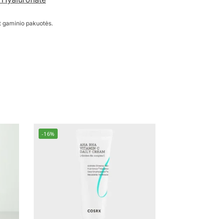
t gaminio pakuotės.
-16%