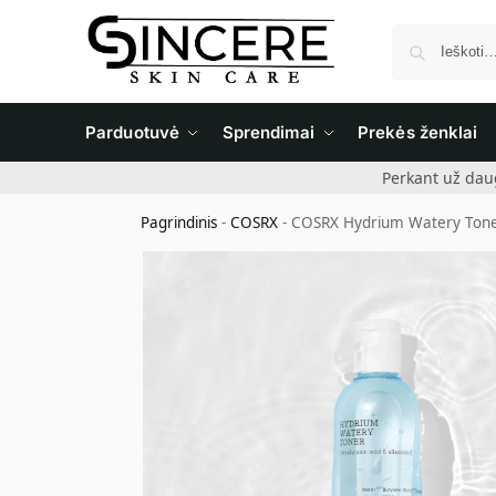
Parduotuvė
Sprendimai
Prekės ženklai
Perkant už dau
Pagrindinis
-
COSRX
-
COSRX Hydrium Watery Toner 