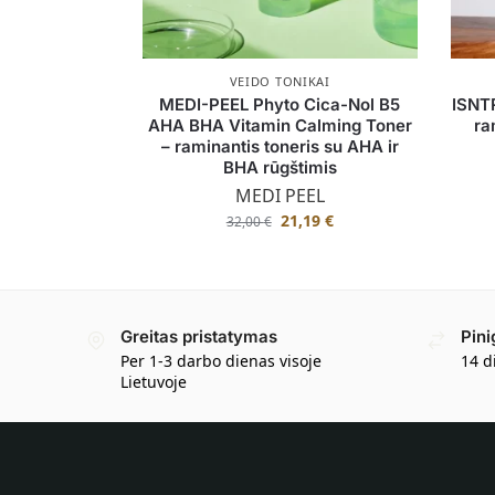
VEIDO TONIKAI
MEDI-PEEL Phyto Cica-Nol B5
ISNT
AHA BHA Vitamin Calming Toner
ra
– raminantis toneris su AHA ir
BHA rūgštimis
MEDI PEEL
21,19
€
32,00
€
Greitas pristatymas
Pini
Per 1-3 darbo dienas visoje
14 d
Lietuvoje