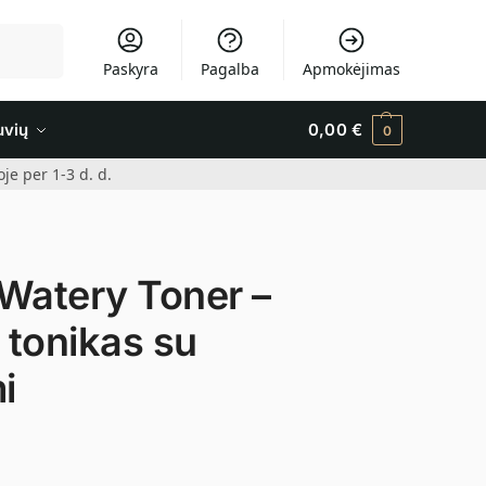
Ieškoti
Paskyra
Pagalba
Apmokėjimas
uvių
0,00
€
0
e per 1-3 d. d.
atery Toner –
 tonikas su
i