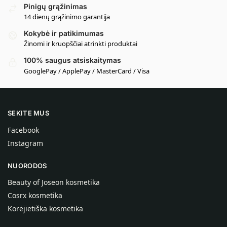
Pinigų grąžinimas
14 dienų grąžinimo garantija
Kokybė ir patikimumas
Žinomi ir kruopščiai atrinkti produktai
100% saugus atsiskaitymas
GooglePay / ApplePay / MasterCard / Visa
SEKITE MUS
Facebook
Instagram
NUORODOS
Beauty of Joseon kosmetika
Cosrx kosmetika
Korėjietiška kosmetika