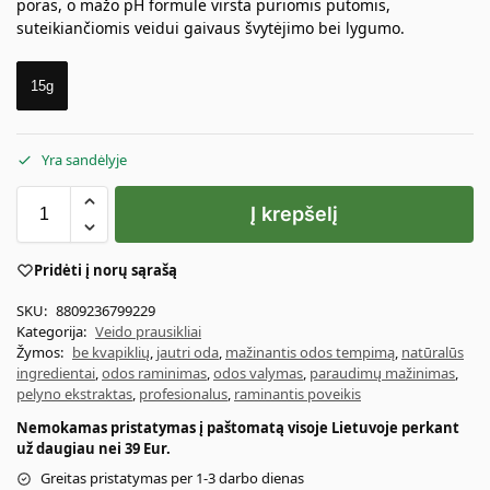
poras, o mažo pH formulė virsta puriomis putomis,
suteikiančiomis veidui gaivaus švytėjimo bei lygumo.
15g
Yra sandėlyje
Į krepšelį
Pridėti į norų sąrašą
SKU:
8809236799229
Kategorija:
Veido prausikliai
Žymos:
be kvapiklių
,
jautri oda
,
mažinantis odos tempimą
,
natūralūs
ingredientai
,
odos raminimas
,
odos valymas
,
paraudimų mažinimas
,
pelyno ekstraktas
,
profesionalus
,
raminantis poveikis
Nemokamas pristatymas į paštomatą visoje Lietuvoje perkant
už daugiau nei 39 Eur.
Greitas pristatymas per 1-3 darbo dienas