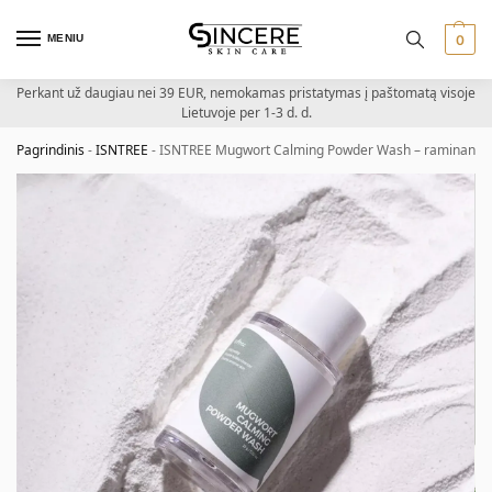
MENIU
0
Perkant už daugiau nei 39 EUR, nemokamas pristatymas į paštomatą visoje
Lietuvoje per 1-3 d. d.
Pagrindinis
-
ISNTREE
-
ISNTREE Mugwort Calming Powder Wash – raminantis p