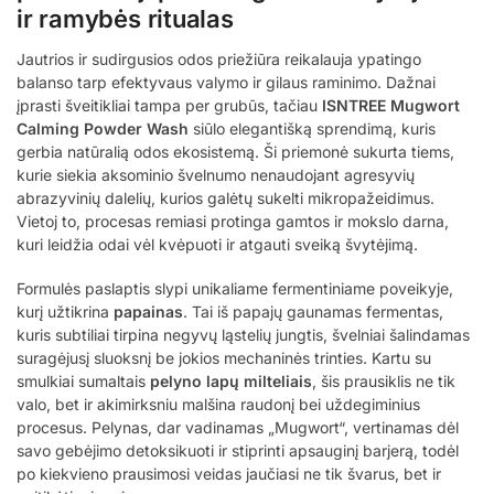
ir ramybės ritualas
Jautrios ir sudirgusios odos priežiūra reikalauja ypatingo
balanso tarp efektyvaus valymo ir gilaus raminimo. Dažnai
įprasti šveitikliai tampa per grubūs, tačiau
ISNTREE Mugwort
Calming Powder Wash
siūlo elegantišką sprendimą, kuris
gerbia natūralią odos ekosistemą. Ši priemonė sukurta tiems,
kurie siekia aksominio švelnumo nenaudojant agresyvių
abrazyvinių dalelių, kurios galėtų sukelti mikropažeidimus.
Vietoj to, procesas remiasi protinga gamtos ir mokslo darna,
kuri leidžia odai vėl kvėpuoti ir atgauti sveiką švytėjimą.
Formulės paslaptis slypi unikaliame fermentiniame poveikyje,
kurį užtikrina
papainas
. Tai iš papajų gaunamas fermentas,
kuris subtiliai tirpina negyvų ląstelių jungtis, švelniai šalindamas
suragėjusį sluoksnį be jokios mechaninės trinties. Kartu su
smulkiai sumaltais
pelyno lapų milteliais
, šis prausiklis ne tik
valo, bet ir akimirksniu malšina raudonį bei uždegiminius
procesus. Pelynas, dar vadinamas „Mugwort“, vertinamas dėl
savo gebėjimo detoksikuoti ir stiprinti apsauginį barjerą, todėl
po kiekvieno prausimosi veidas jaučiasi ne tik švarus, bet ir