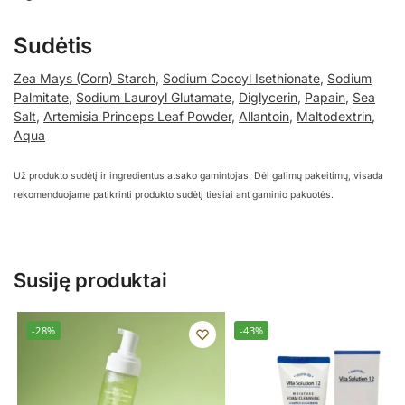
Sudėtis
Zea Mays (Corn) Starch
,
Sodium Cocoyl Isethionate
,
Sodium
Palmitate
,
Sodium Lauroyl Glutamate
,
Diglycerin
,
Papain
,
Sea
Salt
,
Artemisia Princeps Leaf Powder
,
Allantoin
,
Maltodextrin
,
Aqua
Už produkto sudėtį ir ingredientus atsako gamintojas. Dėl galimų pakeitimų, visada
rekomenduojame patikrinti produkto sudėtį tiesiai ant gaminio pakuotės.
Susiję produktai
-28%
-43%