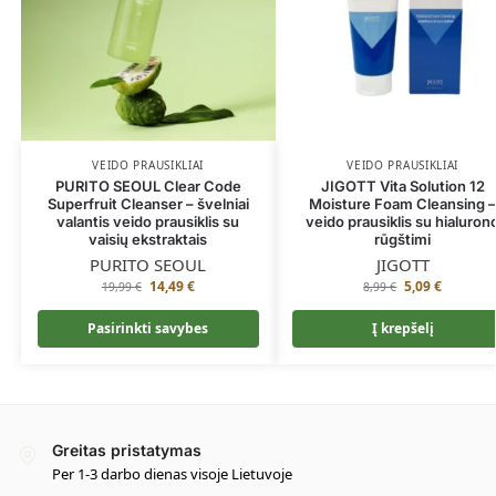
VEIDO PRAUSIKLIAI
VEIDO PRAUSIKLIAI
PURITO SEOUL Clear Code
JIGOTT Vita Solution 12
Superfruit Cleanser – švelniai
Moisture Foam Cleansing 
valantis veido prausiklis su
veido prausiklis su hialuron
vaisių ekstraktais
rūgštimi
PURITO SEOUL
JIGOTT
14,49
€
5,09
€
19,99
€
8,99
€
Pasirinkti savybes
Į krepšelį
Greitas pristatymas
Per 1-3 darbo dienas visoje Lietuvoje