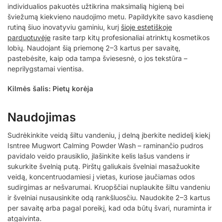
individualios pakuotės užtikrina maksimalią higieną bei
šviežumą kiekvieno naudojimo metu. Papildykite savo kasdienę
rutiną šiuo inovatyviu gaminiu, kurį
šioje estetiškoje
parduotuvėje
rasite tarp kitų profesionaliai atrinktų kosmetikos
lobių. Naudojant šią priemonę 2–3 kartus per savaitę,
pastebėsite, kaip oda tampa šviesesnė, o jos tekstūra –
neprilygstamai vientisa.
Kilmės šalis: Pietų korėja
Naudojimas
Sudrėkinkite veidą šiltu vandeniu, į delną įberkite nedidelį kiekį
Isntree Mugwort Calming Powder Wash – raminančio pudros
pavidalo veido prausiklio, įlašinkite kelis lašus vandens ir
sukurkite švelnią putą. Pirštų galiukais švelniai masažuokite
veidą, koncentruodamiesi į vietas, kuriose jaučiamas odos
sudirgimas ar nešvarumai. Kruopščiai nuplaukite šiltu vandeniu
ir švelniai nusausinkite odą rankšluosčiu. Naudokite 2–3 kartus
per savaitę arba pagal poreikį, kad oda būtų švari, nuraminta ir
atgaivinta.