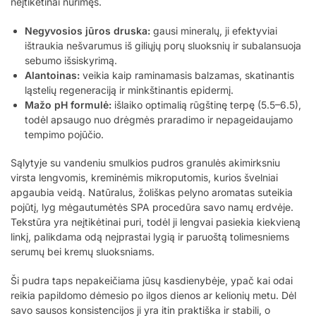
neįtikėtinai nurimęs.
Negyvosios jūros druska:
gausi mineralų, ji efektyviai
ištraukia nešvarumus iš giliųjų porų sluoksnių ir subalansuoja
sebumo išsiskyrimą.
Alantoinas:
veikia kaip raminamasis balzamas, skatinantis
ląstelių regeneraciją ir minkštinantis epidermį.
Mažo pH formulė:
išlaiko optimalią rūgštinę terpę (5.5–6.5),
todėl apsaugo nuo drėgmės praradimo ir nepageidaujamo
tempimo pojūčio.
Sąlytyje su vandeniu smulkios pudros granulės akimirksniu
virsta lengvomis, kreminėmis mikroputomis, kurios švelniai
apgaubia veidą. Natūralus, žoliškas pelyno aromatas suteikia
pojūtį, lyg mėgautumėtės SPA procedūra savo namų erdvėje.
Tekstūra yra neįtikėtinai puri, todėl ji lengvai pasiekia kiekvieną
linkį, palikdama odą neįprastai lygią ir paruoštą tolimesniems
serumų bei kremų sluoksniams.
Ši pudra taps nepakeičiama jūsų kasdienybėje, ypač kai odai
reikia papildomo dėmesio po ilgos dienos ar kelionių metu. Dėl
savo sausos konsistencijos ji yra itin praktiška ir stabili, o