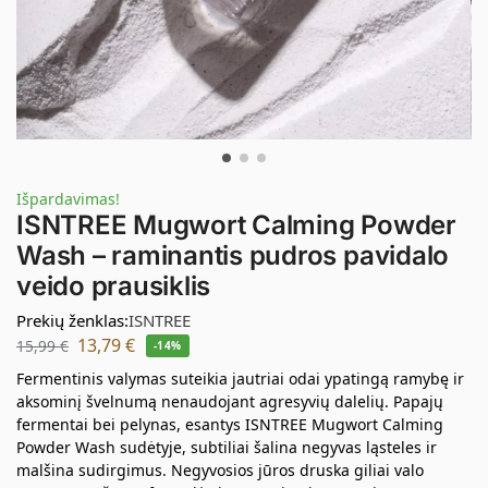
Išpardavimas!
ISNTREE Mugwort Calming Powder
Wash – raminantis pudros pavidalo
veido prausiklis
Prekių ženklas:
ISNTREE
13,79
€
15,99
€
-14%
Fermentinis valymas suteikia jautriai odai ypatingą ramybę ir
aksominį švelnumą nenaudojant agresyvių dalelių. Papajų
fermentai bei pelynas, esantys ISNTREE Mugwort Calming
Powder Wash sudėtyje, subtiliai šalina negyvas ląsteles ir
malšina sudirgimus. Negyvosios jūros druska giliai valo