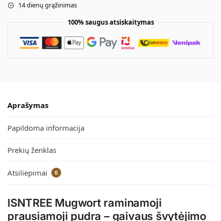
14 dienų grąžinimas
100% saugus atsiskaitymas
Aprašymas
Papildoma informacija
Prekių ženklas
Atsiliepimai
0
ISNTREE Mugwort raminamoji
prausiamoji pudra – gaivaus švytėjimo