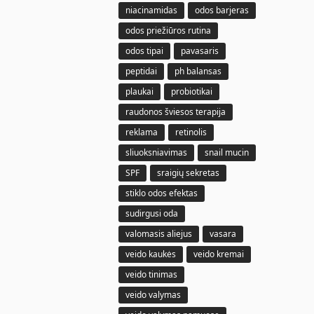
niacinamidas
odos barjeras
odos priežiūros rutina
odos tipai
pavasaris
peptidai
ph balansas
plaukai
probiotikai
raudonos šviesos terapija
reklama
retinolis
sliuoksniavimas
snail mucin
SPF
sraigių sekretas
stiklo odos efektas
sudirgusi oda
valomasis aliejus
vasara
veido kaukės
veido kremai
veido tinimas
veido valymas