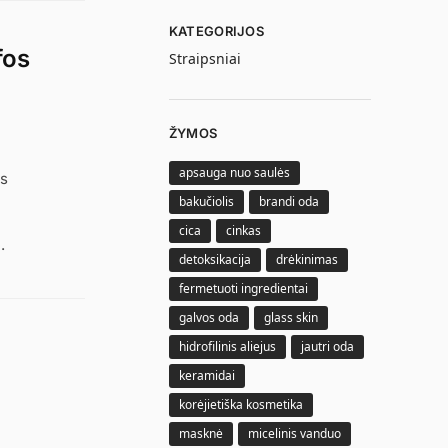
KATEGORIJOS
fos
Straipsniai
ŽYMOS
apsauga nuo saulės
os
bakučiolis
brandi oda
cica
cinkas
.
detoksikacija
drėkinimas
fermetuoti ingredientai
galvos oda
glass skin
hidrofilinis aliejus
jautri oda
keramidai
korėjietiška kosmetika
masknė
micelinis vanduo