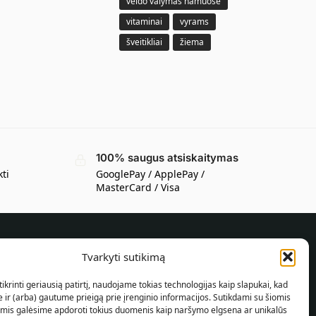
veido valymas namuose
vitaminai
vyrams
šveitikliai
žiema
100% saugus atsiskaitymas
kti
GooglePay / ApplePay /
MasterCard / Visa
Tvarkyti sutikimą
INFORMACIJA PIRKĖJUI
ikrinti geriausią patirtį, naudojame tokias technologijas kaip slapukai, kad
Pristatymo sąlygos
ir (arba) gautume prieigą prie įrenginio informacijos. Sutikdami su šiomis
Taisyklės ir sąlygos
omis galėsime apdoroti tokius duomenis kaip naršymo elgsena ar unikalūs