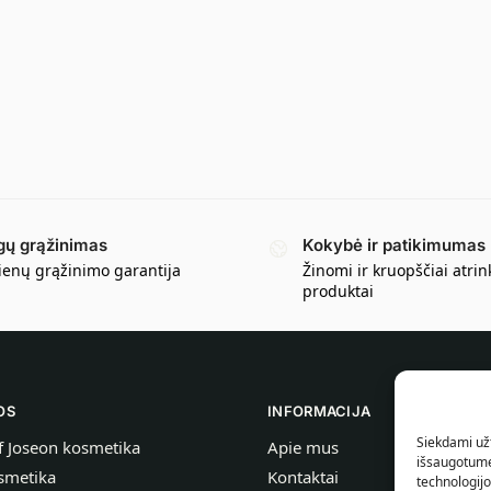
gų grąžinimas
Kokybė ir patikimumas
ienų grąžinimo garantija
Žinomi ir kruopščiai atrin
produktai
OS
INFORMACIJA
Siekdami užt
f Joseon kosmetika
Apie mus
išsaugotume 
smetika
Kontaktai
technologij