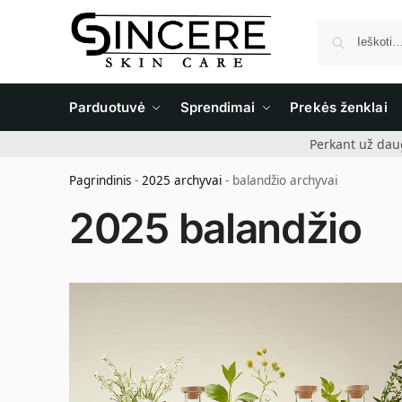
Parduotuvė
Sprendimai
Prekės ženklai
Perkant už dau
Pagrindinis
-
2025 archyvai
-
balandžio archyvai
2025 balandžio