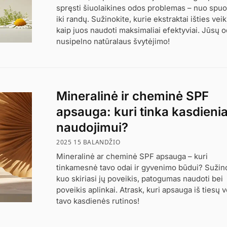
spręsti šiuolaikines odos problemas – nuo spu
iki randų. Sužinokite, kurie ekstraktai išties veiki
kaip juos naudoti maksimaliai efektyviai. Jūsų 
nusipelno natūralaus švytėjimo!
Mineralinė ir cheminė SPF
apsauga: kuri tinka kasdien
naudojimui?
2025 15 BALANDŽIO
Mineralinė ar cheminė SPF apsauga – kuri
tinkamesnė tavo odai ir gyvenimo būdui? Sužin
kuo skiriasi jų poveikis, patogumas naudoti bei
poveikis aplinkai. Atrask, kuri apsauga iš tiesų v
tavo kasdienės rutinos!