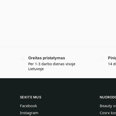
Greitas pristatymas
Pini
Per 1-3 darbo dienas visoje
14 d
Lietuvoje
SEKITE MUS
NUOROD
Facebook
Beauty o
Instagram
Cosrx ko