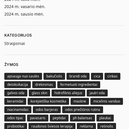
2024 m. vasario mėn.
2024 m. sausio mėn.
KATEGORIJOS
Straipsniai
ŽYMOS
apsauga nuo saulės
bakučiolis
brandi oda
cica
cinkas
detoksikacija
drėkinimas
fermetuoti ingredientai
galvos oda
glass skin
hidrofilinis aliejus
jautri oda
keramidai
korėjietiška kosmetika
masknė
micelinis vanduo
niacinamidas
odos barjeras
odos priežiūros rutina
odos tipai
pavasaris
peptidai
ph balansas
plaukai
probiotikai
raudonos šviesos terapija
reklama
retinolis