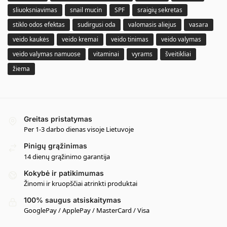
sliuoksniavimas
snail mucin
SPF
sraigių sekretas
stiklo odos efektas
sudirgusi oda
valomasis aliejus
vasara
veido kaukės
veido kremai
veido tinimas
veido valymas
veido valymas namuose
vitaminai
vyrams
šveitikliai
žiema
Greitas pristatymas
Per 1-3 darbo dienas visoje Lietuvoje
Pinigų grąžinimas
14 dienų grąžinimo garantija
Kokybė ir patikimumas
Žinomi ir kruopščiai atrinkti produktai
100% saugus atsiskaitymas
GooglePay / ApplePay / MasterCard / Visa