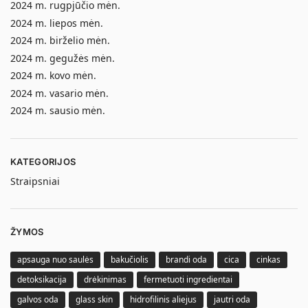
2024 m. rugpjūčio mėn.
2024 m. liepos mėn.
2024 m. birželio mėn.
2024 m. gegužės mėn.
2024 m. kovo mėn.
2024 m. vasario mėn.
2024 m. sausio mėn.
KATEGORIJOS
Straipsniai
ŽYMOS
apsauga nuo saulės
bakučiolis
brandi oda
cica
cinkas
detoksikacija
drėkinimas
fermetuoti ingredientai
galvos oda
glass skin
hidrofilinis aliejus
jautri oda