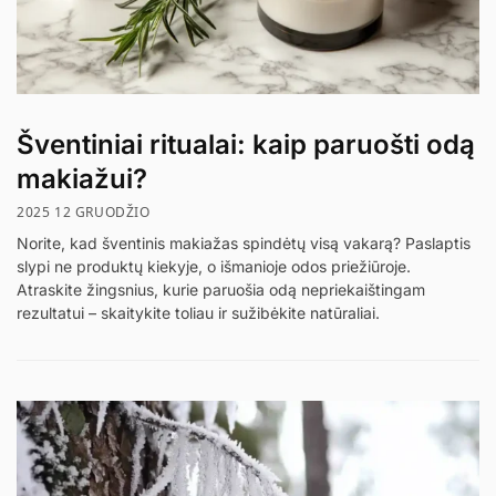
Šventiniai ritualai: kaip paruošti odą
makiažui?
2025 12 GRUODŽIO
Norite, kad šventinis makiažas spindėtų visą vakarą? Paslaptis
slypi ne produktų kiekyje, o išmanioje odos priežiūroje.
Atraskite žingsnius, kurie paruošia odą nepriekaištingam
rezultatui – skaitykite toliau ir sužibėkite natūraliai.