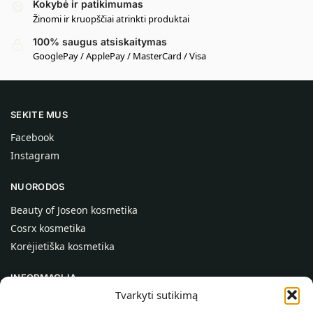
Kokybė ir patikimumas
Žinomi ir kruopščiai atrinkti produktai
100% saugus atsiskaitymas
GooglePay / ApplePay / MasterCard / Visa
SEKITE MUS
Facebook
Instagram
NUORODOS
Beauty of Joseon kosmetika
Cosrx kosmetika
Korėjietiška kosmetika
INFORMACIJA
Tvarkyti sutikimą
Apie mus