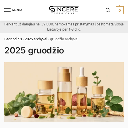
MENIU
0
Perkant už daugiau nei 39 EUR, nemokamas pristatymas į paštomatą visoje
Lietuvoje per 1-3 d. d.
Pagrindinis
-
2025 archyvai
-
gruodžio archyvai
2025 gruodžio