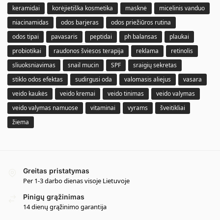
keramidai
korėjietiška kosmetika
masknė
micelinis vanduo
niacinamidas
odos barjeras
odos priežiūros rutina
odos tipai
pavasaris
peptidai
ph balansas
plaukai
probiotikai
raudonos šviesos terapija
reklama
retinolis
sliuoksniavimas
snail mucin
SPF
sraigių sekretas
stiklo odos efektas
sudirgusi oda
valomasis aliejus
vasara
veido kaukės
veido kremai
veido tinimas
veido valymas
veido valymas namuose
vitaminai
vyrams
šveitikliai
žiema
Greitas pristatymas
Per 1-3 darbo dienas visoje Lietuvoje
Pinigų grąžinimas
14 dienų grąžinimo garantija