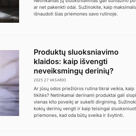
Netinkamas jų sluoksniavimas gali sumažinti po
ar net pakenkti odai. Sužinokite, kaip maksimali
išnaudoti šias priemones savo rutinoje.
Produktų sluoksniavimo
klaidos: kaip išvengti
neveiksmingų derinių?
2025 27 VASARIO
Ar jūsų odos priežiūros rutina tikrai veikia, kaip
tikitės? Netinkamai derinami produktai gali slopi
vienas kito poveikį ar sukelti dirginimą. Sužinoki
kokių derinių vengti ir kaip teisingai sluoksniuot
priemones, kad oda būtų sveika ir švytinti.