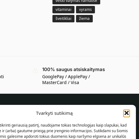
veido valymas namuose
vitaminai
vyrams
šveitikliai
žiema
100% saugus atsiskaitymas
kti
GooglePay / ApplePay /
MasterCard / Visa
Tvarkyti sutikimą
INFORMACIJA PIRKĖJUI
ikrinti geriausią patirtį, naudojame tokias technologijas kaip slapukai, kad
Pristatymo sąlygos
ir (arba) gautume prieigą prie įrenginio informacijos. Sutikdami su šiomis
Taisyklės ir sąlygos
omis galėsime apdoroti tokius duomenis kaip naršymo elgsena ar unikalūs