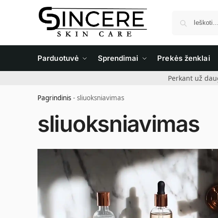
Parduotuvė
Sprendimai
Prekės ženklai
Perkant už dau
Pagrindinis
-
sliuoksniavimas
sliuoksniavimas