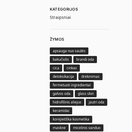
KATEGORIJOS
Straipsniai
ŽYMOS
apsauga nuo saulės
bakučiolis
brandi oda
cica
cinkas
detoksikacija
drėkinimas
fermetuoti ingredientai
galvos oda
glass skin
hidrofilinis aliejus
jautri oda
keramidai
korėjietiška kosmetika
masknė
micelinis vanduo