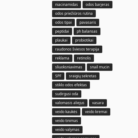
niacinamidas
odos barjeras
odos priežiūros rutina
odos tipai
pavasaris
peptidai
ph balansas
plaukai
probiotikai
raudonos šviesos terapija
reklama
retinolis
sliuoksniavimas
snail mucin
SPF
sraigių sekretas
stiklo odos efektas
sudirgusi oda
valomasis aliejus
vasara
veido kaukės
veido kremai
veido tinimas
veido valymas