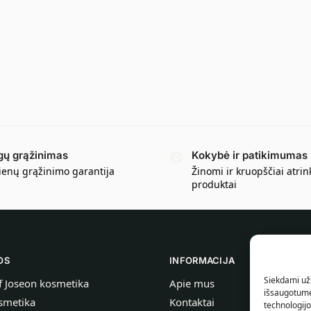
gų grąžinimas
Kokybė ir patikimumas
ienų grąžinimo garantija
Žinomi ir kruopščiai atrin
produktai
OS
INFORMACIJA
Siekdami užt
f Joseon kosmetika
Apie mus
išsaugotume 
smetika
Kontaktai
technologij